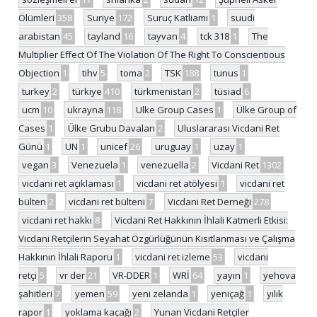
Ölümleri
358
Suriye
172
Suruç Katliamı
1
suudi
arabistan
45
tayland
16
tayvan
4
tck 318
1
The
Multiplier Effect Of The Violation Of The Right To Conscientious
Objection
1
tihv
5
toma
2
TSK
188
tunus
1
turkey
2
türkiye
410
türkmenistan
2
tüsiad
6
ucm
10
ukrayna
118
Ulke Group Cases
1
Ülke Group of
Cases
1
Ülke Grubu Davaları
2
Uluslararası Vicdani Ret
Günü
1
UN
1
unicef
26
uruguay
1
uzay
1
vegan
3
Venezuela
1
venezuella
2
Vicdani Ret
1302
vicdani ret açıklaması
1
vicdani ret atölyesi
1
vicdani ret
bülten
2
vicdani ret bülteni
7
Vicdani Ret Derneği
278
vicdani ret hakkı
8
Vicdani Ret Hakkının İhlali Katmerli Etkisi:
Vicdani Retçilerin Seyahat Özgürlüğünün Kısıtlanması ve Çalışma
Hakkının İhlali Raporu
1
vicdani ret izleme
53
vicdani
retçi
5
vr der
21
VR-DDER
1
WRİ
64
yayın
1
yehova
şahitleri
7
yemen
59
yeni zelanda
1
yeniçağ
1
yılık
rapor
1
yoklama kaçağı
2
Yunan Vicdani Retçiler