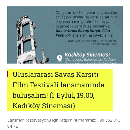
Uluslararası Savaş Karşıtı
Film Festivali lansmanında
buluşalım! (1 Eylül, 19.00,
Kadıköy Sineması)
Lansman rezervasyonu için iletişim numaramız: +90 552 313
84 72