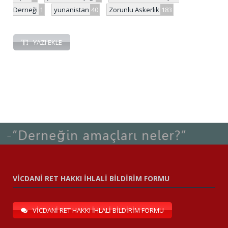
Derneği
1
yunanistan
40
Zorunlu Askerlik
183
YAZI EKLE
VİCDANİ RET HAKKI İHLALİ BİLDİRİM FORMU
VİCDANİ RET HAKKI İHLALİ BİLDİRİM FORMU