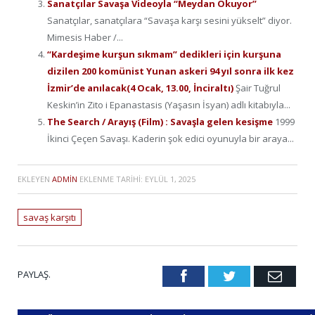
Sanatçılar Savaşa Videoyla “Meydan Okuyor”
Sanatçılar, sanatçılara “Savaşa karşı sesini yükselt” diyor.
Mimesis Haber /...
“Kardeşime kurşun sıkmam” dedikleri için kurşuna
dizilen 200 komünist Yunan askeri 94 yıl sonra ilk kez
İzmir’de anılacak(4 Ocak, 13.00, İnciraltı)
Şair Tuğrul
Keskin’in Zito i Epanastasis (Yaşasın İsyan) adlı kitabıyla...
The Search / Arayış (Film) : Savaşla gelen kesişme
1999
İkinci Çeçen Savaşı. Kaderin şok edici oyunuyla bir araya...
EKLEYEN
ADMIN
EKLENME TARIHI:
EYLÜL 1, 2025
savaş karşıtı
PAYLAŞ.
Facebook
Twitter
Emai