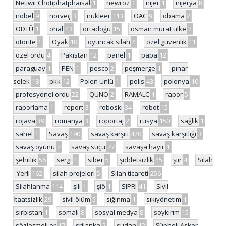
Netiwit Chotiphatphaisal
1
newroz
1
nijer
1
nijerya
8
nobel
9
norveç
3
nükleer
113
OAC
9
obama
2
ODTÜ
1
ohal
43
ortadoğu
15
osman murat ülke
2
otorite
1
Oyak
10
oyuncak silah
4
özel güvenlik
11
özel ordu
4
Pakistan
12
panel
1
papa
12
paraguay
1
PEN
1
pesco
2
peşmerge
1
pınar
selek
18
pkk
12
Polen Ünlü
1
polis
43
polonya
10
profesyonel ordu
22
QUNO
2
RAMALC
1
rapor
5
raporlama
1
report
3
roboski
34
robot
15
rojava
39
romanya
3
röportaj
2
rusya
150
sağlık
1
sahel
1
Savaş
190
savaş karşıtı
420
savaş karşıtlığı
3
savaş oyunu
2
savaş suçu
77
savaşa hayır
1
şehitlik
56
sergi
1
siber
5
şiddetsizlik
45
şiir
4
Silah
- Yerli
162
silah projeleri
5
Silah ticareti
256
Silahlanma
114
şili
1
şiö
1
SIPRI
41
Sivil
İtaatsizlik
29
sivil ölüm
5
sığınma
1
sıkıyönetim
1
sırbistan
1
somali
8
sosyal medya
8
soykırım
15
sözleşmeli er
17
srilanka
2
sudan
12
Şüpheli Asker