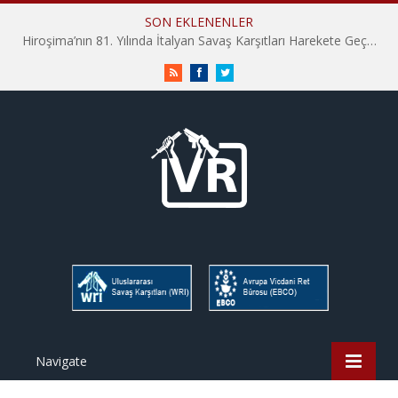
SON EKLENENLER
Hiroşima’nın 81. Yılında İtalyan Savaş Karşıtları Harekete Geçti: “Hatırlamak yeterli değil”
RSS
Facebook
Twitter
Navigate