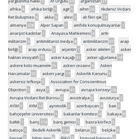
yargılanma hakkı
1
Af Örgütü
61
afganistan
31
afrika
9
afrika birliği
1
agit
1
aihm
26
Akdeniz Vicdani
Ret Buluşması
6
akka
1
alevi
1
ali fikri ışık
13
almanya
128
Alper Sapan
1
amfide konuşulmayanlar
1
anarşist kadınlar
1
Anayasa Mahkemesi
4
anti-
militarizm
4
antimilitarist medya
8
antimilitarizm
97
arap
birliği
1
arap ordusu
2
arjantin
1
asker aileleri
1
asker
hakları inisiyatifi
15
asker kaçağı
31
asker uğurlama
18
askere kötü muamele
55
askeri cezaevi
4
Askeri
Harcamalar
92
askeri yargı
17
Askerlik Kanunu
1
askersiz lefkoşa
5
Association for Conscientious
Objection
1
asya
1
avrupa
41
avrupa konseyi
26
Avrupa Vicdani Ret Bürosu
2
avustralya
5
avusturya
2
AYİM
1
AYM
14
ayrımcılık
1
azerbaycan
8
bae
2
bahçeşehir üniversitesi
1
bakanlar komitesi
4
bakaya
8
baltık
7
barış
174
barış gemisi
1
basra körfezi
5
batoça
1
Bedelli Askerlik
114
belarus
13
belçika
6
beraat
1
biber gazı
8
BİKG
1
bireysel başvuru
2