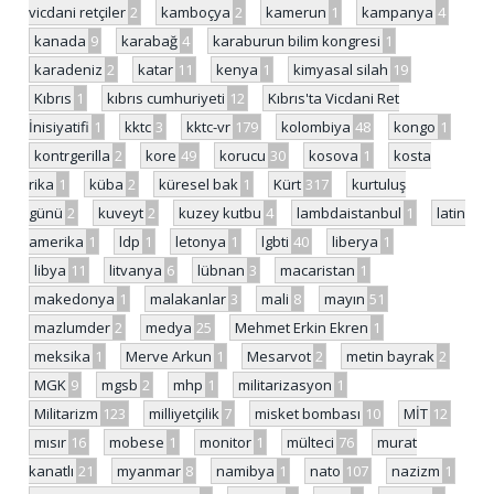
vicdani retçiler
2
kamboçya
2
kamerun
1
kampanya
4
kanada
9
karabağ
4
karaburun bilim kongresi
1
karadeniz
2
katar
11
kenya
1
kimyasal silah
19
Kıbrıs
1
kıbrıs cumhuriyeti
12
Kıbrıs'ta Vicdani Ret
İnisiyatifi
1
kktc
3
kktc-vr
179
kolombiya
48
kongo
1
kontrgerilla
2
kore
49
korucu
30
kosova
1
kosta
rika
1
küba
2
küresel bak
1
Kürt
317
kurtuluş
günü
2
kuveyt
2
kuzey kutbu
4
lambdaistanbul
1
latin
amerika
1
ldp
1
letonya
1
lgbti
40
liberya
1
libya
11
litvanya
6
lübnan
3
macaristan
1
makedonya
1
malakanlar
3
mali
8
mayın
51
mazlumder
2
medya
25
Mehmet Erkin Ekren
1
meksika
1
Merve Arkun
1
Mesarvot
2
metin bayrak
2
MGK
9
mgsb
2
mhp
1
militarizasyon
1
Militarizm
123
milliyetçilik
7
misket bombası
10
MİT
12
mısır
16
mobese
1
monitor
1
mülteci
76
murat
kanatlı
21
myanmar
8
namibya
1
nato
107
nazizm
1