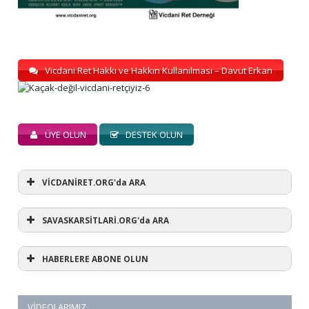
Vicdani Ret Hakkı ve Hakkın Kullanılması – Davut Erkan
ÜYE OLUN
DESTEK OLUN
VİCDANİRET.ORG'da ARA
SAVASKARSİTLARİ.ORG'da ARA
HABERLERE ABONE OLUN
VIDEOLARIMIZ