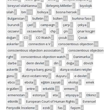
bireysel silahlanma
71
Birleşmiş Milletler
2
biyolojik
silah
1
bm
172
bolivya
2
bosna hersek
2
Bulgaristan
3
bulletin
14
bülten
11
burkina faso
1
burundi
2
çad
1
campaign
5
çarşı
1
çekya
1
cezaevi
1
cezaevleri
6
chp
1
çin
35
çınar koçgiri
doğan
3
CO
1
CO Watch
2
çocuk
150
Çocuk
askerler
45
connection e.V
7
conscientious objection
16
conscientious objection association
5
conscientious objection
right
1
conscientious objection watch
9
Danimarka
6
darbe
76
derin devlet
10
din
3
doğa
10
dövizli
askerlik
7
dünya barış günü
1
dünya vicdani retçiler
günü
2
dürzi vicdani retçi
3
duyuru
1
e-devlet
1
ebco
64
ebola
1
eğitim zayiatı
1
ekoloji
3
emek
örgütleri
1
eritre
1
erkeklik
18
ermeni
5
ermenistan
5
estonya
2
eta
5
etiyopya
4
Etkiniz
1
etkinlik
1
European Court of Human Rights
1
Evrensel
Periyodik İnceleme
2
ezidi
1
fas
1
faşizm
4