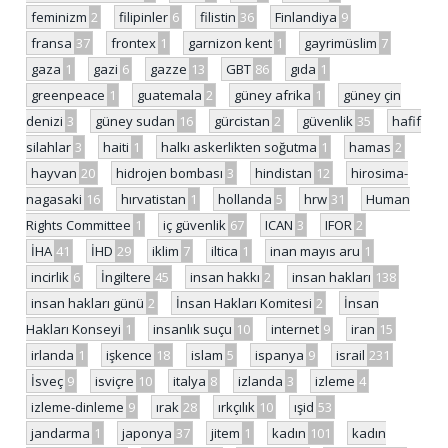
feminizm
2
filipinler
6
filistin
36
Finlandiya
9
fransa
37
frontex
1
garnizon kent
1
gayrimüslim
7
gaza
1
gazi
6
gazze
13
GBT
86
gıda
1
greenpeace
1
guatemala
2
güney afrika
1
güney çin
denizi
3
güney sudan
16
gürcistan
2
güvenlik
35
hafif
silahlar
3
haiti
1
halkı askerlikten soğutma
1
hamas
2
hayvan
20
hidrojen bombası
3
hindistan
12
hirosima-
nagasaki
16
hırvatistan
1
hollanda
5
hrw
31
Human
Rights Committee
1
iç güvenlik
67
ICAN
3
IFOR
2
İHA
41
İHD
29
iklim
7
iltica
1
inan mayıs aru
1
incirlik
6
İngiltere
45
insan hakkı
2
insan hakları
138
insan hakları günü
2
İnsan Hakları Komitesi
2
İnsan
Hakları Konseyi
1
insanlık suçu
10
internet
9
iran
15
irlanda
1
işkence
18
islam
5
ispanya
9
israil
231
İsveç
9
isviçre
10
italya
8
izlanda
3
izleme
4
izleme-dinleme
9
ırak
28
ırkçılık
10
ışid
53
jandarma
1
japonya
37
jitem
1
kadın
101
kadın