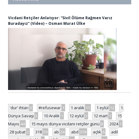
Vicdani Retçiler Anlatıyor: “Sivil Ölüme Rağmen Varız
Buradayız” (Video) – Osman Murat Ülke
'dur' ihtarı
3
#refusewar
1
1 aralık
11
1 eylül
12
1.
Dünya Savaşı
5
10 Aralık
1
12 eylül
3
12 mart
1
15
Mayıs
44
15 mayıs dünya vicdani retçiler günü
6
2024
1
28 şubat
2
318
59
ab
24
abd
319
açlık
6
adil