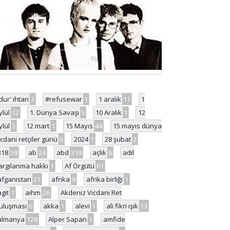
'dur' ihtarı
3
#refusewar
1
1 aralık
11
1
ylül
12
1. Dünya Savaşı
5
10 Aralık
1
12
ylül
3
12 mart
1
15 Mayıs
44
15 mayıs dünya
icdani retçiler günü
6
2024
1
28 şubat
2
318
59
ab
24
abd
319
açlık
6
adil
argılanma hakkı
1
Af Örgütü
61
afganistan
31
afrika
9
afrika birliği
1
agit
1
aihm
26
Akdeniz Vicdani Ret
uluşması
6
akka
1
alevi
1
ali fikri ışık
13
almanya
128
Alper Sapan
1
amfide