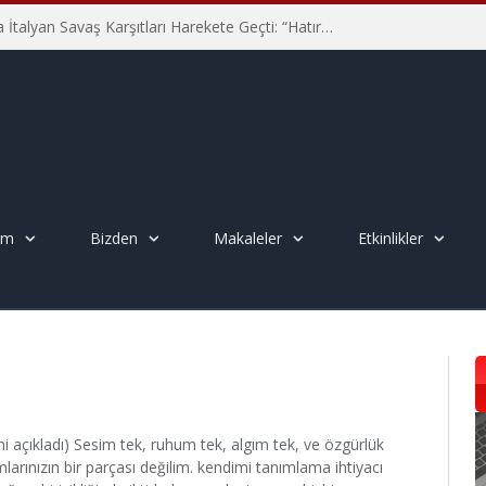
Hiroşima’nın 81. Yılında İtalyan Savaş Karşıtları Harekete Geçti: “Hatırlamak yeterli değil”
em
Bizden
Makaleler
Etkinlikler
i açıkladı) Sesim tek, ruhum tek, algım tek, ve özgürlük
rınızın bir parçası değilim. kendimi tanımlama ihtiyacı