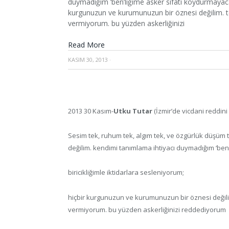
duymadığım ‘ben’liğime asker sıfatı koydurmayacağı
kurgunuzun ve kurumunuzun bir öznesi değilim. te
vermiyorum. bu yüzden askerliğinizi
Read More
KASIM 30, 2013
·
2013 30 Kasım-
Utku Tutar
(İzmir’de vicdani reddini 
Sesim tek, ruhum tek, algım tek, ve özgürlük düşüm t
değilim. kendimi tanımlama ihtiyacı duymadığım ‘ben
biricikliğimle iktidarlara sesleniyorum;
hiçbir kurgunuzun ve kurumunuzun bir öznesi değilim.
vermiyorum. bu yüzden askerliğinizi reddediyorum