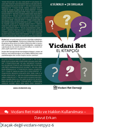
Vicdani Ret Hakkı ve Hakkın Kullanılması –
Davut Erkan