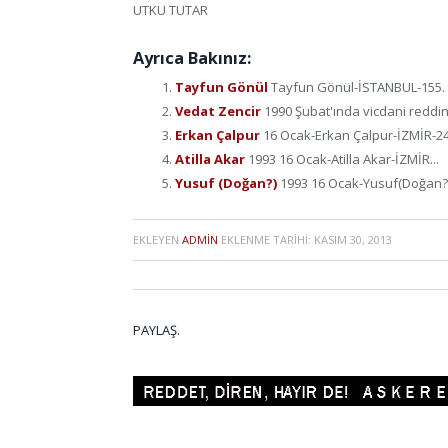
UTKU TUTAR
Ayrıca Bakınız:
Tayfun Gönül
Tayfun Gönül-İSTANBUL-155. ma
Vedat Zencir
1990 Şubat'ında vicdani reddini
Erkan Çalpur
16 Ocak-Erkan Çalpur-İZMİR-24 
Atilla Akar
1993 16 Ocak-Atilla Akar-İZMİR...
Yusuf (Doğan?)
1993 16 Ocak-Yusuf(Doğan?)
EKLEYEN
ADMIN
EKLENME TARIHI:
KASIM 30, 2013
PAYLAŞ.