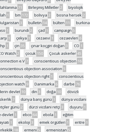
ilahlanma
71
Birleşmiş Milletler
2
biyolojik
ilah
1
bm
172
bolivya
2
bosna hersek
2
Bulgaristan
3
bulletin
14
bülten
11
burkina
aso
1
burundi
2
çad
1
campaign
5
çarşı
1
çekya
1
cezaevi
1
cezaevleri
6
chp
1
çin
35
çınar koçgiri doğan
3
CO
1
CO Watch
2
çocuk
150
Çocuk askerler
45
connection e.V
7
conscientious objection
16
conscientious objection association
5
conscientious objection right
1
conscientious
bjection watch
9
Danimarka
6
darbe
76
derin devlet
10
din
3
doğa
10
dövizli
skerlik
7
dünya barış günü
1
dünya vicdani
etçiler günü
2
dürzi vicdani retçi
3
duyuru
1
e-devlet
1
ebco
64
ebola
1
eğitim
ayiatı
1
ekoloji
3
emek örgütleri
1
eritre
1
erkeklik
18
ermeni
5
ermenistan
5