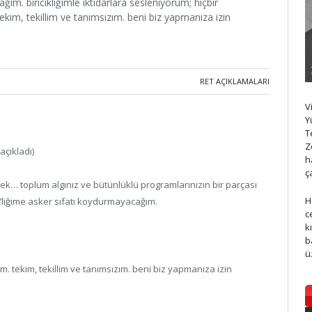
m. biricikliğimle iktidarlara sesleniyorum; hiçbir
kim, tekillim ve tanımsızım. beni biz yapmanıza izin
RET AÇIKLAMALARI
V
Y
T
Z
açıkladı)
h
ç
ek… toplum algınız ve bütünlüklü programlarınızın bir parçası
H
’liğime asker sıfatı koydurmayacağım.
c
k
b
ü
 tekim, tekillim ve tanımsızım. beni biz yapmanıza izin