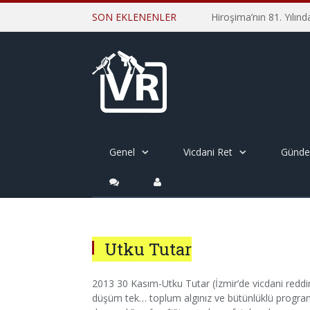
SON EKLENENLER
Genel
Vicdani Ret
Günd
Utku Tutar
2013 30 Kasım-Utku Tutar (İzmir’de vicdani reddin
düşüm tek… toplum algınız ve bütünlüklü programla