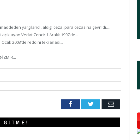
ddeden yargılandı, aldığı ceza, para cezasına çevrildi....
 açıklayan Vedat Zencir 1 Aralık 1997’de...
Ocak 2003’de reddini tekrarladı...
-İZMİR...
Facebook
Twitter
Email