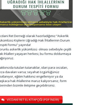
icdani Ret Derneği olarak hazırladığımız “Askerlik
ükümlüsü Kişilerin Uğradığı Hak İhlallerinin Durum
espiti Formu” yayında!
orunlu askerlik yükümlüsü olması sebebiyle çeşitli
ak ihlalleri yaşayan herkesi, bu formu doldurmaya
ağırıyoruz.
akkınızda tutulan tutanaklar, idari para cezaları,
eza davaları varsa; seyahat özgürlüğünüz
ısıtlanıyor, eğitim hakkınız engelleniyor ya da
aşkaca hak ihlallerine maruz kalıyorsanız, form
zerinden bizimle iletişime geçebilirsiniz.
VİCDANİ RET EL KİTAPÇIĞI (PDF İNDİR)