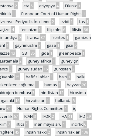
estonya
2
eta
5
etiyopya
4
Etkiniz
1
etkinlik
1
European Court of Human Rights
1
Evrensel Periyodik İnceleme
2
ezidi
1
fas
1
faşizm
4
feminizm
2
filipinler
6
filistin
36
Finlandiya
9
fransa
37
frontex
1
garnizon
ent
1
gayrimüslim
7
gaza
1
gazi
6
gazze
13
GBT
86
gıda
1
greenpeace
1
guatemala
2
güney afrika
1
güney çin
enizi
3
güney sudan
16
gürcistan
2
güvenlik
35
hafif silahlar
3
haiti
1
halkı
skerlikten soğutma
1
hamas
2
hayvan
20
hidrojen bombası
3
hindistan
12
hirosima-
agasaki
16
hırvatistan
1
hollanda
5
hrw
31
Human Rights Committee
1
iç
üvenlik
67
ICAN
3
IFOR
2
İHA
41
İHD
29
iklim
7
iltica
1
inan mayıs aru
1
incirlik
6
İngiltere
45
insan hakkı
2
insan hakları
138