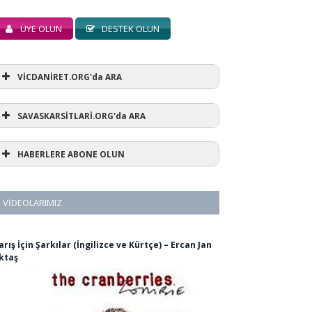
ÜYE OLUN
DESTEK OLUN
VİCDANİRET.ORG'da ARA
SAVASKARSİTLARİ.ORG'da ARA
HABERLERE ABONE OLUN
VIDEOLARIMIZ
arış İçin Şarkılar (İngilizce ve Kürtçe) – Ercan Jan
ktaş