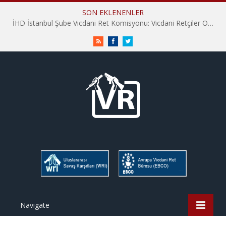
SON EKLENENLER
İHD İstanbul Şube Vicdani Ret Komisyonu: Vicdani Retçiler Olarak Destek İçin Buradayız!
RSS
Facebook
Twitter
Navigate