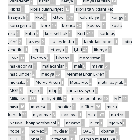
karadeniz
2
katar
11
kenya
1
kimyasal silah
19
Kıbrıs
1
kıbrıs cumhuriyeti
12
Kıbrıs'ta Vicdani Ret
İnisiyatifi
1
kktc
3
kktc-vr
179
kolombiya
48
kongo
1
kontrgerilla
2
kore
49
korucu
30
kosova
1
kosta
rika
1
küba
2
küresel bak
1
Kürt
317
kurtuluş
günü
2
kuveyt
2
kuzey kutbu
4
lambdaistanbul
1
latin
amerika
1
ldp
1
letonya
1
lgbti
40
liberya
1
libya
11
litvanya
6
lübnan
3
macaristan
1
makedonya
1
malakanlar
3
mali
8
mayın
51
mazlumder
2
medya
25
Mehmet Erkin Ekren
1
meksika
1
Merve Arkun
1
Mesarvot
2
metin bayrak
2
MGK
9
mgsb
2
mhp
1
militarizasyon
1
Militarizm
123
milliyetçilik
7
misket bombası
10
MİT
12
mısır
16
mobese
1
monitor
1
mülteci
76
murat
kanatlı
21
myanmar
8
namibya
1
nato
107
nazizm
1
Netiwit Chotiphatphaisal
1
newroz
1
nijer
1
nijerya
8
nobel
9
norveç
3
nükleer
112
OAC
9
obama
2
ODTÜ
1
ohal
43
ortadoğu
15
osman murat ülke
2