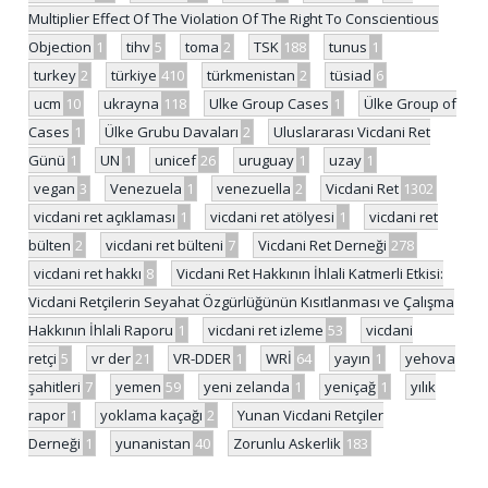
Multiplier Effect Of The Violation Of The Right To Conscientious
Objection
1
tihv
5
toma
2
TSK
188
tunus
1
turkey
2
türkiye
410
türkmenistan
2
tüsiad
6
ucm
10
ukrayna
118
Ulke Group Cases
1
Ülke Group of
Cases
1
Ülke Grubu Davaları
2
Uluslararası Vicdani Ret
Günü
1
UN
1
unicef
26
uruguay
1
uzay
1
vegan
3
Venezuela
1
venezuella
2
Vicdani Ret
1302
vicdani ret açıklaması
1
vicdani ret atölyesi
1
vicdani ret
bülten
2
vicdani ret bülteni
7
Vicdani Ret Derneği
278
vicdani ret hakkı
8
Vicdani Ret Hakkının İhlali Katmerli Etkisi:
Vicdani Retçilerin Seyahat Özgürlüğünün Kısıtlanması ve Çalışma
Hakkının İhlali Raporu
1
vicdani ret izleme
53
vicdani
retçi
5
vr der
21
VR-DDER
1
WRİ
64
yayın
1
yehova
şahitleri
7
yemen
59
yeni zelanda
1
yeniçağ
1
yılık
rapor
1
yoklama kaçağı
2
Yunan Vicdani Retçiler
Derneği
1
yunanistan
40
Zorunlu Askerlik
183