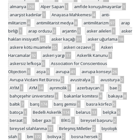
almanya
128
Alper Sapan
1
amfide konuşulmayanlar
1
anarşist kadınlar
1
Anayasa Mahkemesi
4
anti-
militarizm
4
antimilitarist medya
8
antimilitarizm
97
arap
birliği
1
arap ordusu
2
arjantin
1
asker aileleri
1
asker
hakları inisiyatifi
15
asker kaçağı
31
asker uğurlama
18
askere kötü muamele
55
askeri cezaevi
4
Askeri
Harcamalar
92
askeri yargı
17
Askerlik Kanunu
1
askersiz lefkoşa
5
Association for Conscientious
Objection
1
asya
1
avrupa
41
avrupa konseyi
26
Avrupa Vicdani Ret Bürosu
2
avustralya
5
avusturya
2
AYİM
1
AYM
14
ayrımcılık
1
azerbaycan
8
bae
2
bahçeşehir üniversitesi
1
bakanlar komitesi
4
bakaya
8
baltık
7
barış
174
barış gemisi
1
basra körfezi
5
batoça
1
Bedelli Askerlik
114
belarus
13
belçika
6
beraat
1
biber gazı
8
BİKG
1
bireysel başvuru
2
bireysel silahlanma
71
Birleşmiş Milletler
2
biyolojik
silah
1
bm
172
bolivya
2
bosna hersek
2