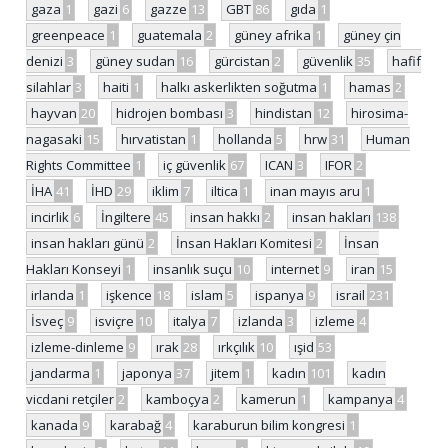
gaza
1
gazi
6
gazze
13
GBT
86
gıda
1
greenpeace
1
guatemala
2
güney afrika
1
güney çin
denizi
3
güney sudan
16
gürcistan
2
güvenlik
35
hafif
silahlar
3
haiti
1
halkı askerlikten soğutma
1
hamas
2
hayvan
20
hidrojen bombası
3
hindistan
12
hirosima-
nagasaki
15
hırvatistan
1
hollanda
5
hrw
31
Human
Rights Committee
1
iç güvenlik
67
ICAN
3
IFOR
2
İHA
41
İHD
29
iklim
7
iltica
1
inan mayıs aru
1
incirlik
6
İngiltere
45
insan hakkı
2
insan hakları
138
insan hakları günü
2
İnsan Hakları Komitesi
2
İnsan
Hakları Konseyi
1
insanlık suçu
10
internet
9
iran
15
irlanda
1
işkence
18
islam
5
ispanya
9
israil
231
İsveç
9
isviçre
10
italya
7
izlanda
3
izleme
4
izleme-dinleme
9
ırak
28
ırkçılık
10
ışid
53
jandarma
1
japonya
37
jitem
1
kadın
101
kadın
vicdani retçiler
2
kamboçya
2
kamerun
1
kampanya
4
kanada
9
karabağ
4
karaburun bilim kongresi
1