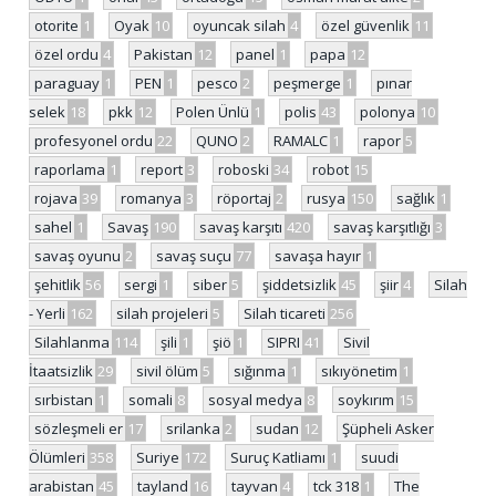
otorite
1
Oyak
10
oyuncak silah
4
özel güvenlik
11
özel ordu
4
Pakistan
12
panel
1
papa
12
paraguay
1
PEN
1
pesco
2
peşmerge
1
pınar
selek
18
pkk
12
Polen Ünlü
1
polis
43
polonya
10
profesyonel ordu
22
QUNO
2
RAMALC
1
rapor
5
raporlama
1
report
3
roboski
34
robot
15
rojava
39
romanya
3
röportaj
2
rusya
150
sağlık
1
sahel
1
Savaş
190
savaş karşıtı
420
savaş karşıtlığı
3
savaş oyunu
2
savaş suçu
77
savaşa hayır
1
şehitlik
56
sergi
1
siber
5
şiddetsizlik
45
şiir
4
Silah
- Yerli
162
silah projeleri
5
Silah ticareti
256
Silahlanma
114
şili
1
şiö
1
SIPRI
41
Sivil
İtaatsizlik
29
sivil ölüm
5
sığınma
1
sıkıyönetim
1
sırbistan
1
somali
8
sosyal medya
8
soykırım
15
sözleşmeli er
17
srilanka
2
sudan
12
Şüpheli Asker
Ölümleri
358
Suriye
172
Suruç Katliamı
1
suudi
arabistan
45
tayland
16
tayvan
4
tck 318
1
The