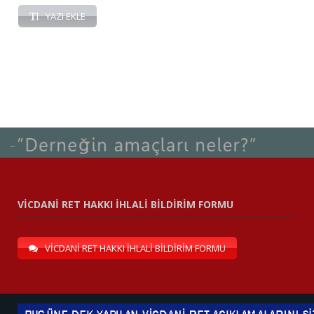
YAZI EKLE
VİCDANİ RET HAKKI İHLALİ BİLDİRİM FORMU
VİCDANİ RET HAKKI İHLALİ BİLDİRİM FORMU