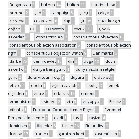
Bulgaristan
3
bulletin
14
bülten
11
burkina faso
1
burundi
2
çad
1
campaign
5
çarşı
1
çekya
1
cezaevi
1
cezaevleri
6
chp
1
çin
35
çınar koçgiri
doğan
3
CO
1
CO Watch
2
çocuk
150
Çocuk
askerler
45
connection e.V
7
conscientious objection
16
conscientious objection association
5
conscientious objection
right
1
conscientious objection watch
9
Danimarka
6
darbe
76
derin devlet
10
din
3
doğa
10
dövizli
askerlik
7
dünya barış günü
1
dünya vicdani retçiler
günü
2
dürzi vicdani retçi
3
duyuru
1
e-devlet
1
ebco
64
ebola
1
eğitim zayiatı
1
ekoloji
3
emek
örgütleri
1
eritre
1
erkeklik
18
ermeni
5
ermenistan
5
estonya
2
eta
5
etiyopya
4
Etkiniz
1
etkinlik
1
European Court of Human Rights
1
Evrensel
Periyodik İnceleme
2
ezidi
1
fas
1
faşizm
4
feminizm
2
filipinler
6
filistin
36
Finlandiya
9
fransa
37
frontex
1
garnizon kent
1
gayrimüslim
7