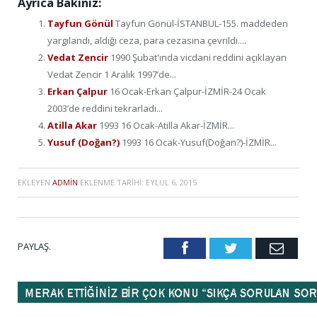
Ayrıca Bakınız:
Tayfun Gönül
Tayfun Gönül-İSTANBUL-155. maddeden
yargılandı, aldığı ceza, para cezasına çevrildi....
Vedat Zencir
1990 Şubat'ında vicdani reddini açıklayan
Vedat Zencir 1 Aralık 1997’de...
Erkan Çalpur
16 Ocak-Erkan Çalpur-İZMİR-24 Ocak
2003’de reddini tekrarladı...
Atilla Akar
1993 16 Ocak-Atilla Akar-İZMİR...
Yusuf (Doğan?)
1993 16 Ocak-Yusuf(Doğan?)-İZMİR...
EKLEYEN
ADMIN
EKLENME TARIHI:
EYLÜL 6, 2015
PAYLAŞ.
Facebook
Twitter
Emai