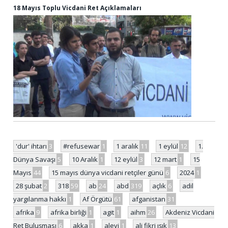
18 Mayıs Toplu Vicdani Ret Açıklamaları
'dur' ihtarı
3
#refusewar
1
1 aralık
11
1 eylül
12
1.
Dünya Savaşı
5
10 Aralık
1
12 eylül
3
12 mart
1
15
Mayıs
44
15 mayıs dünya vicdani retçiler günü
6
2024
1
28 şubat
2
318
59
ab
24
abd
319
açlık
6
adil
yargılanma hakkı
1
Af Örgütü
61
afganistan
31
afrika
9
afrika birliği
1
agit
1
aihm
26
Akdeniz Vicdani
Ret Buluşması
6
akka
1
alevi
1
ali fikri ışık
13