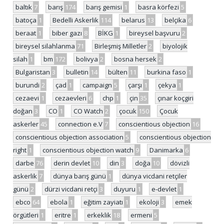
baltık
7
barış
174
barış gemisi
1
basra körfezi
5
batoça
1
Bedelli Askerlik
114
belarus
13
belçika
6
beraat
1
biber gazı
8
BİKG
1
bireysel başvuru
2
bireysel silahlanma
71
Birleşmiş Milletler
2
biyolojik
silah
1
bm
172
bolivya
2
bosna hersek
2
Bulgaristan
3
bulletin
14
bülten
11
burkina faso
1
burundi
2
çad
1
campaign
5
çarşı
1
çekya
1
cezaevi
1
cezaevleri
6
chp
1
çin
35
çınar koçgiri
doğan
3
CO
1
CO Watch
2
çocuk
150
Çocuk
askerler
45
connection e.V
7
conscientious objection
16
conscientious objection association
5
conscientious objection
right
1
conscientious objection watch
9
Danimarka
6
darbe
76
derin devlet
10
din
3
doğa
10
dövizli
askerlik
7
dünya barış günü
1
dünya vicdani retçiler
günü
2
dürzi vicdani retçi
3
duyuru
1
e-devlet
1
ebco
64
ebola
1
eğitim zayiatı
1
ekoloji
3
emek
örgütleri
1
eritre
1
erkeklik
18
ermeni
5