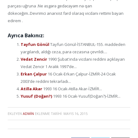
parçası uğruna .Ne əsgərə gedəcəyəm nə qan
dökeceğim..Devrimci anarxist fərd olaraq vicdanı rettimi bəyan
edirem .
Ayrıca Bakınız:
Tayfun Gönül
Tayfun Gönül-İSTANBUL-155. maddeden
yargılandı, aldığı ceza, para cezasına çevrildi....
Vedat Zencir
1990 Şubat'ında vicdani reddini açıklayan
Vedat Zencir 1 Aralık 1997’de...
Erkan Çalpur
16 Ocak-Erkan Çalpur-İZMİR-24 Ocak
2003’de reddini tekrarladı...
Atilla Akar
1993 16 Ocak-Atilla Akar-İZMİR...
Yusuf (Doğan?)
1993 16 Ocak-Yusuf(Doğan?)-İZMİR...
EKLEYEN
ADMIN
EKLENME TARIHI:
MAYIS 16, 2015