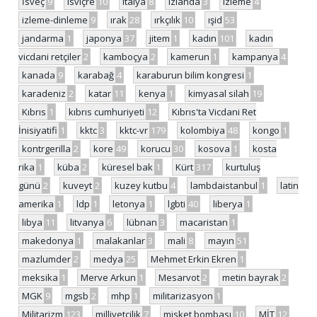
İsveç
9
isviçre
10
italya
8
izlanda
3
izleme
4
izleme-dinleme
9
ırak
28
ırkçılık
10
ışid
53
jandarma
1
japonya
37
jitem
1
kadın
101
kadın
vicdani retçiler
2
kamboçya
2
kamerun
1
kampanya
4
kanada
9
karabağ
4
karaburun bilim kongresi
1
karadeniz
2
katar
11
kenya
1
kimyasal silah
19
Kıbrıs
1
kıbrıs cumhuriyeti
12
Kıbrıs'ta Vicdani Ret
İnisiyatifi
1
kktc
3
kktc-vr
179
kolombiya
48
kongo
1
kontrgerilla
2
kore
49
korucu
30
kosova
1
kosta
rika
1
küba
2
küresel bak
1
Kürt
317
kurtuluş
günü
2
kuveyt
2
kuzey kutbu
4
lambdaistanbul
1
latin
amerika
1
ldp
1
letonya
1
lgbti
40
liberya
1
libya
11
litvanya
6
lübnan
3
macaristan
1
makedonya
1
malakanlar
3
mali
8
mayın
51
mazlumder
2
medya
25
Mehmet Erkin Ekren
1
meksika
1
Merve Arkun
1
Mesarvot
2
metin bayrak
2
MGK
9
mgsb
2
mhp
1
militarizasyon
1
Militarizm
123
milliyetçilik
7
misket bombası
10
MİT
12