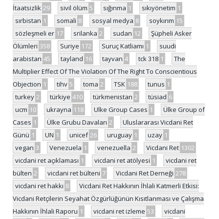
İtaatsizlik
29
sivil ölüm
5
sığınma
1
sıkıyönetim
1
sırbistan
1
somali
8
sosyal medya
8
soykırım
15
sözleşmeli er
17
srilanka
2
sudan
12
Şüpheli Asker
Ölümleri
358
Suriye
172
Suruç Katliamı
1
suudi
arabistan
45
tayland
16
tayvan
4
tck 318
1
The
Multiplier Effect Of The Violation Of The Right To Conscientious
Objection
1
tihv
5
toma
2
TSK
188
tunus
1
turkey
2
türkiye
410
türkmenistan
2
tüsiad
6
ucm
10
ukrayna
118
Ulke Group Cases
1
Ülke Group of
Cases
1
Ülke Grubu Davaları
2
Uluslararası Vicdani Ret
Günü
1
UN
1
unicef
26
uruguay
1
uzay
1
vegan
3
Venezuela
1
venezuella
2
Vicdani Ret
1302
vicdani ret açıklaması
1
vicdani ret atölyesi
1
vicdani ret
bülten
2
vicdani ret bülteni
7
Vicdani Ret Derneği
278
vicdani ret hakkı
8
Vicdani Ret Hakkının İhlali Katmerli Etkisi:
Vicdani Retçilerin Seyahat Özgürlüğünün Kısıtlanması ve Çalışma
Hakkının İhlali Raporu
1
vicdani ret izleme
53
vicdani