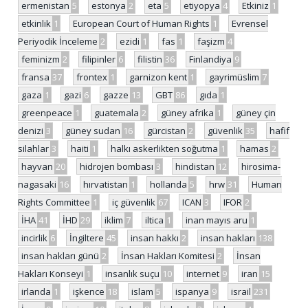
ermenistan
5
estonya
2
eta
5
etiyopya
4
Etkiniz
1
etkinlik
1
European Court of Human Rights
1
Evrensel
Periyodik İnceleme
2
ezidi
1
fas
1
faşizm
4
feminizm
2
filipinler
6
filistin
36
Finlandiya
9
fransa
37
frontex
1
garnizon kent
1
gayrimüslim
7
gaza
1
gazi
6
gazze
13
GBT
86
gıda
1
greenpeace
1
guatemala
2
güney afrika
1
güney çin
denizi
3
güney sudan
16
gürcistan
2
güvenlik
35
hafif
silahlar
3
haiti
1
halkı askerlikten soğutma
1
hamas
2
hayvan
20
hidrojen bombası
3
hindistan
12
hirosima-
nagasaki
16
hırvatistan
1
hollanda
5
hrw
31
Human
Rights Committee
1
iç güvenlik
67
ICAN
3
IFOR
2
İHA
41
İHD
29
iklim
7
iltica
1
inan mayıs aru
1
incirlik
6
İngiltere
45
insan hakkı
2
insan hakları
138
insan hakları günü
2
İnsan Hakları Komitesi
2
İnsan
Hakları Konseyi
1
insanlık suçu
10
internet
9
iran
15
irlanda
1
işkence
18
islam
5
ispanya
9
israil
231