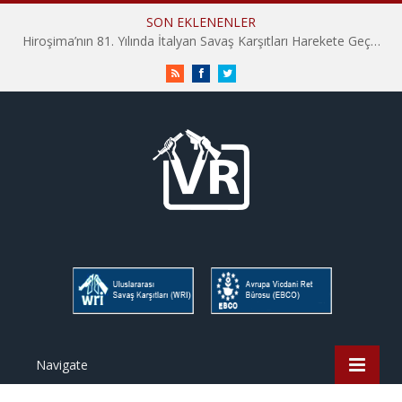
SON EKLENENLER
Hiroşima’nın 81. Yılında İtalyan Savaş Karşıtları Harekete Geçti: “Hatırlamak yeterli değil”
RSS
Facebook
Twitter
Navigate