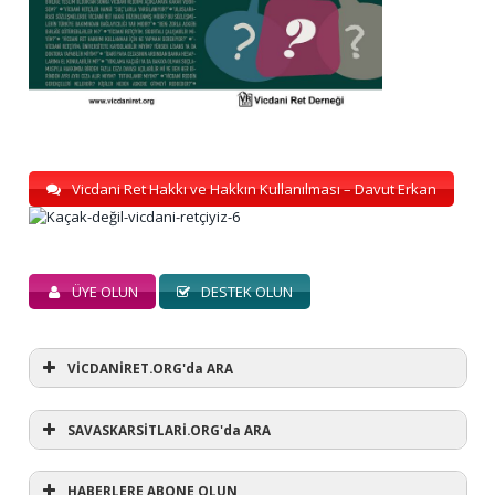
Vicdani Ret Hakkı ve Hakkın Kullanılması – Davut Erkan
ÜYE OLUN
DESTEK OLUN
VİCDANİRET.ORG'da ARA
SAVASKARSİTLARİ.ORG'da ARA
HABERLERE ABONE OLUN