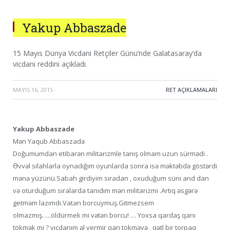
Yakup Abbaszade
15 Mayıs Dünya Vicdani Retçiler Günü’nde Galatasaray’da
vicdani reddini açıkladı.
MAYIS 16, 2015
·
RET AÇIKLAMALARI
Yakup Abbaszade
Mən Yaqub Abbaszadə
Doğumumdan etibarən militarizmle tanış olmam uzun sürmədi .
Əvvəl silahlarla oynadığım oyunlarda sonra isə məktəbdə göstərdi
mənə yüzünü.Sabah girdiyim sıradan , oxuduğum süni and dan
və oturduğum sıralarda tanıdım mən militarizmi .Artıq əsgərə
getməm lazımdı.Vatan borcuymuş.Gitmezsem
olmazmış…..öldürmek mi vətən borcu! … Yoxsa qardaş qanı
tökmək mi ? vicdanım əl vermir qan tökməyə , qətl bir torpaq