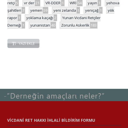
retçi
5
vr der
21
VR-DDER
1
WRİ
64
yayın
1
yehova
şahitleri
7
yemen
59
yeni zelanda
1
yeniçağ
1
yılık
rapor
1
yoklama kaçağı
2
Yunan Vicdani Retçiler
Derneği
1
yunanistan
40
Zorunlu Askerlik
183
YAZI EKLE
VİCDANİ RET HAKKI İHLALİ BİLDİRİM FORMU