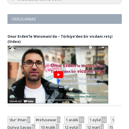
VIDEOLARIMIZ
Onur Erden’le Weismain’da – Türkiye’den bir vicdani retçi
(Video)
'dur' ihtarı
3
#refusewar
1
1 aralık
11
1 eylül
12
1.
Dünya Savaşı
5
10 Aralık
1
12 eylül
3
12 mart
1
15