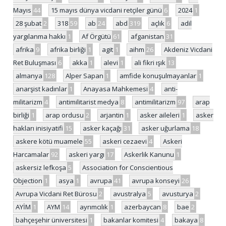
Mayıs
44
15 mayıs dünya vicdani retçiler günü
6
2024
1
28 şubat
2
318
59
ab
24
abd
319
açlık
6
adil
yargılanma hakkı
1
Af Örgütü
61
afganistan
31
afrika
9
afrika birliği
1
agit
1
aihm
26
Akdeniz Vicdani
Ret Buluşması
6
akka
1
alevi
1
ali fikri ışık
13
almanya
128
Alper Sapan
1
amfide konuşulmayanlar
1
anarşist kadınlar
1
Anayasa Mahkemesi
4
anti-
militarizm
4
antimilitarist medya
8
antimilitarizm
97
arap
birliği
1
arap ordusu
2
arjantin
1
asker aileleri
1
asker
hakları inisiyatifi
15
asker kaçağı
31
asker uğurlama
18
askere kötü muamele
55
askeri cezaevi
4
Askeri
Harcamalar
92
askeri yargı
17
Askerlik Kanunu
1
askersiz lefkoşa
5
Association for Conscientious
Objection
1
asya
1
avrupa
41
avrupa konseyi
26
Avrupa Vicdani Ret Bürosu
2
avustralya
5
avusturya
2
AYİM
1
AYM
14
ayrımcılık
1
azerbaycan
8
bae
2
bahçeşehir üniversitesi
1
bakanlar komitesi
4
bakaya
8