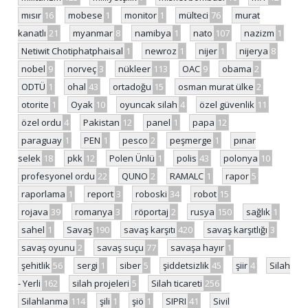
mısır
16
mobese
1
monitor
1
mülteci
76
murat
kanatlı
21
myanmar
8
namibya
1
nato
107
nazizm
1
Netiwit Chotiphatphaisal
1
newroz
1
nijer
1
nijerya
8
nobel
9
norveç
3
nükleer
113
OAC
9
obama
2
ODTÜ
1
ohal
43
ortadoğu
15
osman murat ülke
2
otorite
1
Oyak
10
oyuncak silah
4
özel güvenlik
11
özel ordu
4
Pakistan
12
panel
1
papa
12
paraguay
1
PEN
1
pesco
2
peşmerge
1
pınar
selek
18
pkk
12
Polen Ünlü
1
polis
43
polonya
10
profesyonel ordu
22
QUNO
2
RAMALC
1
rapor
5
raporlama
1
report
3
roboski
34
robot
15
rojava
39
romanya
3
röportaj
2
rusya
150
sağlık
1
sahel
1
Savaş
190
savaş karşıtı
420
savaş karşıtlığı
3
savaş oyunu
2
savaş suçu
77
savaşa hayır
1
şehitlik
56
sergi
1
siber
5
şiddetsizlik
45
şiir
4
Silah
- Yerli
162
silah projeleri
5
Silah ticareti
256
Silahlanma
114
şili
1
şiö
1
SIPRI
41
Sivil