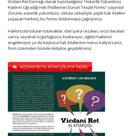
Vicdani Ret Derneği olarak hazırladığımız “Askerlik Yükümlüsü
Kişilerin Uğradığı Hak İhlallerinin Durum Tespiti Formu” yayında!
Zorunlu askerlik yükümlüsü olması sebebiyle çeşitli hak ihlalleri
yaşayan herkesi, bu formu doldurmaya çağırıyoruz.
Hakkınızda tutulan tutanaklar, idari para cezaları, ceza davaları
varsa; seyahat özgürlüğünüz kısıtlanıyor, eğitim hakkınız
engelleniyor ya da başkaca hak ihlallerine maruz kalıyorsanız,
form üzerinden bizimle iletişime geçebilirsiniz.
VİCDANİ RET EL KİTAPÇIĞI (PDF İNDİR)