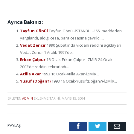
Ayrıca Bakınız:
Tayfun Gönül
Tayfun Gönül-İSTANBUL-155. maddeden
yargılandı, aldığı ceza, para cezasına çevrildi....
Vedat Zencir
1990 Şubat'ında vicdani reddini açıklayan
Vedat Zencir 1 Aralık 1997’de...
Erkan Çalpur
16 Ocak-Erkan Çalpur-İZMİR-24 Ocak
2003’de reddini tekrarladı...
Atilla Akar
1993 16 Ocak-Atilla Akar-İZMİR...
Yusuf (Doğan?)
1993 16 Ocak-Yusuf(Doğan?)-İZMİR...
EKLEYEN
ADMIN
EKLENME TARIHI:
MAYIS 15, 2004
PAYLAŞ.
Facebook
Twitter
Emai