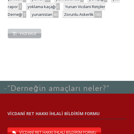
rapor
1
yoklama kaçağı
2
Yunan Vicdani Retçiler
Derneği
1
yunanistan
40
Zorunlu Askerlik
183
YAZI EKLE
VİCDANİ RET HAKKI İHLALİ BİLDİRİM FORMU
VİCDANİ RET HAKKI İHLALİ BİLDİRİM FORMU