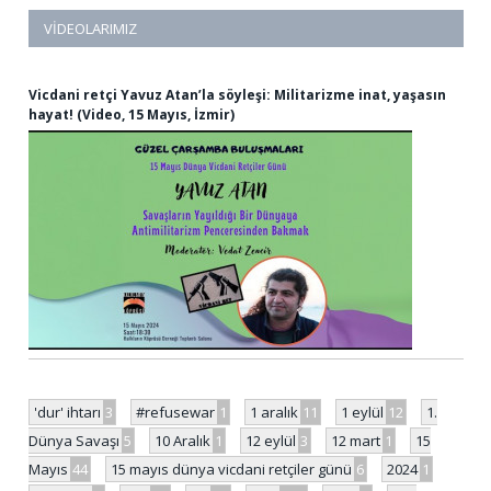
VIDEOLARIMIZ
Vicdani retçi Yavuz Atan’la söyleşi: Militarizme inat, yaşasın
hayat! (Video, 15 Mayıs, İzmir)
'dur' ihtarı
3
#refusewar
1
1 aralık
11
1 eylül
12
1.
Dünya Savaşı
5
10 Aralık
1
12 eylül
3
12 mart
1
15
Mayıs
44
15 mayıs dünya vicdani retçiler günü
6
2024
1