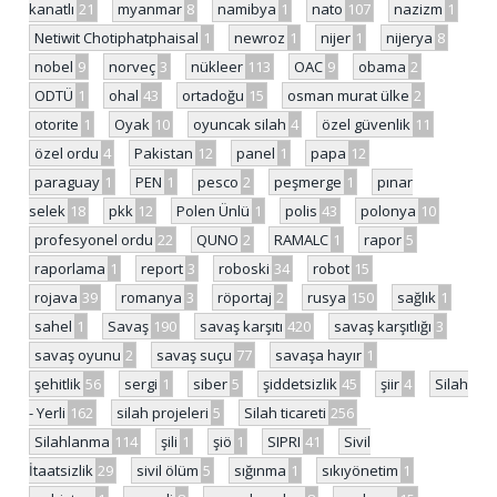
kanatlı
21
myanmar
8
namibya
1
nato
107
nazizm
1
Netiwit Chotiphatphaisal
1
newroz
1
nijer
1
nijerya
8
nobel
9
norveç
3
nükleer
113
OAC
9
obama
2
ODTÜ
1
ohal
43
ortadoğu
15
osman murat ülke
2
otorite
1
Oyak
10
oyuncak silah
4
özel güvenlik
11
özel ordu
4
Pakistan
12
panel
1
papa
12
paraguay
1
PEN
1
pesco
2
peşmerge
1
pınar
selek
18
pkk
12
Polen Ünlü
1
polis
43
polonya
10
profesyonel ordu
22
QUNO
2
RAMALC
1
rapor
5
raporlama
1
report
3
roboski
34
robot
15
rojava
39
romanya
3
röportaj
2
rusya
150
sağlık
1
sahel
1
Savaş
190
savaş karşıtı
420
savaş karşıtlığı
3
savaş oyunu
2
savaş suçu
77
savaşa hayır
1
şehitlik
56
sergi
1
siber
5
şiddetsizlik
45
şiir
4
Silah
- Yerli
162
silah projeleri
5
Silah ticareti
256
Silahlanma
114
şili
1
şiö
1
SIPRI
41
Sivil
İtaatsizlik
29
sivil ölüm
5
sığınma
1
sıkıyönetim
1