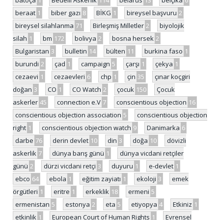
beraat
1
biber gazı
8
BİKG
1
bireysel başvuru
2
bireysel silahlanma
71
Birleşmiş Milletler
2
biyolojik
silah
1
bm
172
bolivya
2
bosna hersek
2
Bulgaristan
3
bulletin
14
bülten
11
burkina faso
1
burundi
2
çad
1
campaign
5
çarşı
1
çekya
1
cezaevi
1
cezaevleri
6
chp
1
çin
35
çınar koçgiri
doğan
3
CO
1
CO Watch
2
çocuk
150
Çocuk
askerler
45
connection e.V
7
conscientious objection
16
conscientious objection association
5
conscientious objection
right
1
conscientious objection watch
9
Danimarka
6
darbe
76
derin devlet
10
din
3
doğa
10
dövizli
askerlik
7
dünya barış günü
1
dünya vicdani retçiler
günü
2
dürzi vicdani retçi
3
duyuru
1
e-devlet
1
ebco
64
ebola
1
eğitim zayiatı
1
ekoloji
3
emek
örgütleri
1
eritre
1
erkeklik
18
ermeni
5
ermenistan
5
estonya
2
eta
5
etiyopya
4
Etkiniz
1
etkinlik
1
European Court of Human Rights
1
Evrensel