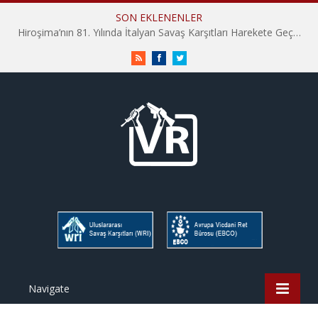
SON EKLENENLER
Hiroşima’nın 81. Yılında İtalyan Savaş Karşıtları Harekete Geçti: “Hatırlamak yeterli değil”
RSS
Facebook
Twitter
Navigate