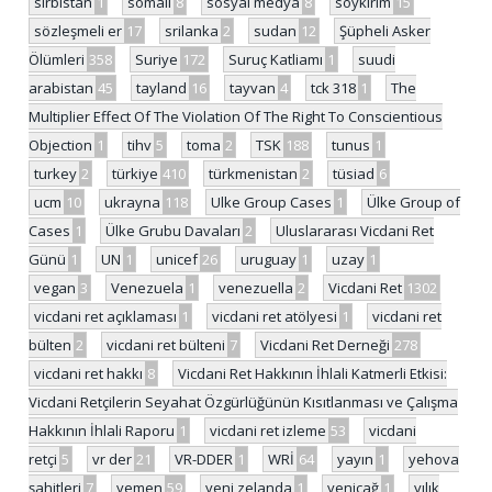
sırbistan
1
somali
8
sosyal medya
8
soykırım
15
sözleşmeli er
17
srilanka
2
sudan
12
Şüpheli Asker
Ölümleri
358
Suriye
172
Suruç Katliamı
1
suudi
arabistan
45
tayland
16
tayvan
4
tck 318
1
The
Multiplier Effect Of The Violation Of The Right To Conscientious
Objection
1
tihv
5
toma
2
TSK
188
tunus
1
turkey
2
türkiye
410
türkmenistan
2
tüsiad
6
ucm
10
ukrayna
118
Ulke Group Cases
1
Ülke Group of
Cases
1
Ülke Grubu Davaları
2
Uluslararası Vicdani Ret
Günü
1
UN
1
unicef
26
uruguay
1
uzay
1
vegan
3
Venezuela
1
venezuella
2
Vicdani Ret
1302
vicdani ret açıklaması
1
vicdani ret atölyesi
1
vicdani ret
bülten
2
vicdani ret bülteni
7
Vicdani Ret Derneği
278
vicdani ret hakkı
8
Vicdani Ret Hakkının İhlali Katmerli Etkisi:
Vicdani Retçilerin Seyahat Özgürlüğünün Kısıtlanması ve Çalışma
Hakkının İhlali Raporu
1
vicdani ret izleme
53
vicdani
retçi
5
vr der
21
VR-DDER
1
WRİ
64
yayın
1
yehova
şahitleri
7
yemen
59
yeni zelanda
1
yeniçağ
1
yılık