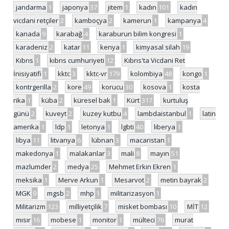
jandarma
1
japonya
37
jitem
1
kadın
101
kadın
vicdani retçiler
2
kamboçya
2
kamerun
1
kampanya
4
kanada
9
karabağ
4
karaburun bilim kongresi
1
karadeniz
2
katar
11
kenya
1
kimyasal silah
19
Kıbrıs
1
kıbrıs cumhuriyeti
12
Kıbrıs'ta Vicdani Ret
İnisiyatifi
1
kktc
3
kktc-vr
179
kolombiya
48
kongo
1
kontrgerilla
2
kore
49
korucu
30
kosova
1
kosta
rika
1
küba
2
küresel bak
1
Kürt
317
kurtuluş
günü
2
kuveyt
2
kuzey kutbu
4
lambdaistanbul
1
latin
amerika
1
ldp
1
letonya
1
lgbti
40
liberya
1
libya
11
litvanya
6
lübnan
3
macaristan
1
makedonya
1
malakanlar
3
mali
8
mayın
51
mazlumder
2
medya
25
Mehmet Erkin Ekren
1
meksika
1
Merve Arkun
1
Mesarvot
2
metin bayrak
2
MGK
9
mgsb
2
mhp
1
militarizasyon
1
Militarizm
123
milliyetçilik
7
misket bombası
10
MİT
12
mısır
16
mobese
1
monitor
1
mülteci
76
murat