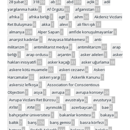
28 şubat
2
318
59
ab
24
abd
319
açlık
6
adil
yargılanma hakkı
1
Af Örgütü
61
afganistan
31
afrika
9
afrika birliği
1
agit
1
aihm
26
Akdeniz Vicdani
Ret Buluşması
6
akka
1
alevi
1
ali fikri ışık
13
almanya
128
Alper Sapan
1
amfide konuşulmayanlar
1
anarşist kadınlar
1
Anayasa Mahkemesi
4
anti-
militarizm
4
antimilitarist medya
8
antimilitarizm
97
arap
birliği
1
arap ordusu
2
arjantin
1
asker aileleri
1
asker
hakları inisiyatifi
15
asker kaçağı
31
asker uğurlama
18
askere kötü muamele
55
askeri cezaevi
4
Askeri
Harcamalar
92
askeri yargı
17
Askerlik Kanunu
1
askersiz lefkoşa
5
Association for Conscientious
Objection
1
asya
1
avrupa
41
avrupa konseyi
26
Avrupa Vicdani Ret Bürosu
2
avustralya
5
avusturya
2
AYİM
1
AYM
14
ayrımcılık
1
azerbaycan
8
bae
2
bahçeşehir üniversitesi
1
bakanlar komitesi
4
bakaya
8
baltık
7
barış
174
barış gemisi
1
basra körfezi
5
batoça
1
Bedelli Askerlik
114
belarus
13
belçika
6