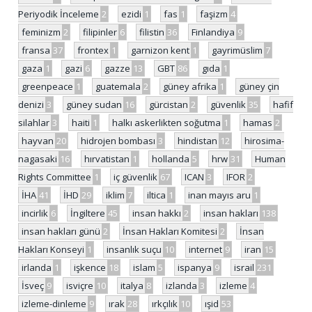
Periyodik İnceleme
2
ezidi
1
fas
1
faşizm
4
feminizm
2
filipinler
6
filistin
36
Finlandiya
9
fransa
37
frontex
1
garnizon kent
1
gayrimüslim
7
gaza
1
gazi
6
gazze
13
GBT
86
gıda
1
greenpeace
1
guatemala
2
güney afrika
1
güney çin
denizi
3
güney sudan
16
gürcistan
2
güvenlik
35
hafif
silahlar
3
haiti
1
halkı askerlikten soğutma
1
hamas
2
hayvan
20
hidrojen bombası
3
hindistan
12
hirosima-
nagasaki
16
hırvatistan
1
hollanda
5
hrw
31
Human
Rights Committee
1
iç güvenlik
67
ICAN
3
IFOR
2
İHA
41
İHD
29
iklim
7
iltica
1
inan mayıs aru
1
incirlik
6
İngiltere
45
insan hakkı
2
insan hakları
138
insan hakları günü
2
İnsan Hakları Komitesi
2
İnsan
Hakları Konseyi
1
insanlık suçu
10
internet
9
iran
15
irlanda
1
işkence
18
islam
5
ispanya
9
israil
231
İsveç
9
isviçre
10
italya
8
izlanda
3
izleme
4
izleme-dinleme
9
ırak
28
ırkçılık
10
ışid
53