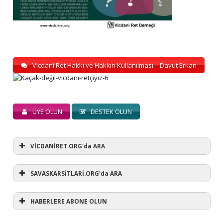
Vicdani Ret Hakkı ve Hakkın Kullanılması – Davut Erkan
ÜYE OLUN
DESTEK OLUN
VİCDANİRET.ORG'da ARA
SAVASKARSİTLARİ.ORG'da ARA
HABERLERE ABONE OLUN