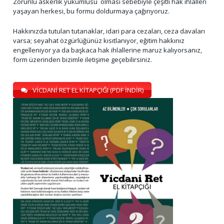
Zorunlu askerlik yükümlüsü olması sebebiyle çeşitli hak ihlalleri
yaşayan herkesi, bu formu doldurmaya çağırıyoruz.
Hakkınızda tutulan tutanaklar, idari para cezaları, ceza davaları
varsa; seyahat özgürlüğünüz kısıtlanıyor, eğitim hakkınız
engelleniyor ya da başkaca hak ihlallerine maruz kalıyorsanız,
form üzerinden bizimle iletişime geçebilirsiniz.
VİCDANİ RET EL KİTAPÇIĞI (PDF İNDİR)