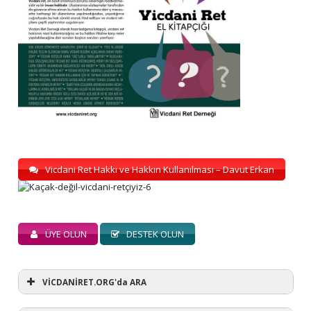
Vicdani Ret Hakkı ve Hakkın Kullanılması – Davut Erkan
ÜYE OLUN
DESTEK OLUN
VİCDANİRET.ORG'da ARA