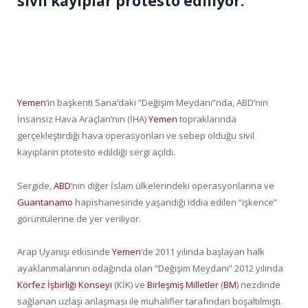
sivil kayıplar protesto ediliyor.
Yemen
‘in başkenti Sana’daki “Değişim Meydanı”nda, ABD’nin
İnsansız Hava Araçları’nın (İHA)
Yemen
topraklarında
gerçekleştirdiği hava operasyonları ve sebep olduğu sivil
kayıpların ptotesto edildiği sergi açıldı.
Sergide,
ABD
‘nin diğer İslam ülkelerindeki operasyonlarına ve
Guantanamo
hapishanesinde yaşandığı iddia edilen “işkence”
görüntülerine de yer veriliyor.
Arap Uyanışı etkisinde
Yemen
‘de 2011 yılında başlayan halk
ayaklanmalarının odağında olan “Değişim Meydanı” 2012 yılında
Körfez İşbirliği Konseyi
(KİK) ve
Birleşmiş Milletler
(
BM
) nezdinde
sağlanan uzlaşı anlaşması ile muhalifler tarafından boşaltılmıştı.