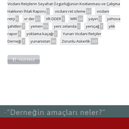
Vicdani Retçilerin Seyahat Özgürlüğünün Kısıtlanması ve Çalışma
Hakkının İhlali Raporu
1
vicdani ret izleme
53
vicdani
retçi
5
vr der
21
VR-DDER
1
WRİ
64
yayın
1
yehova
şahitleri
7
yemen
59
yeni zelanda
1
yeniçağ
1
yılık
rapor
1
yoklama kaçağı
2
Yunan Vicdani Retçiler
Derneği
1
yunanistan
40
Zorunlu Askerlik
183
YAZI EKLE