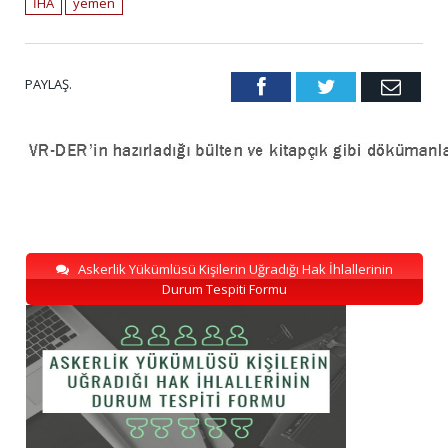
İHA
yemen
PAYLAŞ.
Facebook
Twitter
Emai
Askerlik Yükümlüsü Kişilerin Uğradığı Hak İhlallerinin
Durum Tespiti Formu