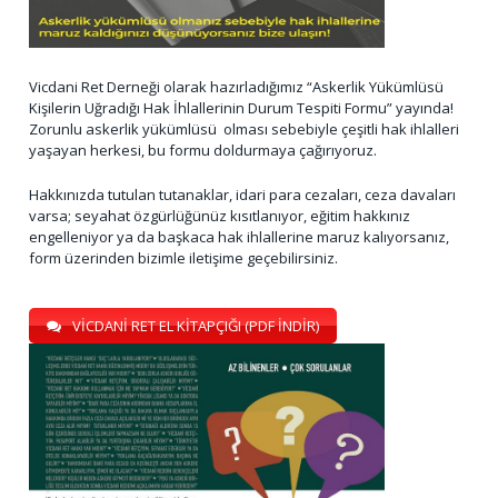
Vicdani Ret Derneği olarak hazırladığımız “Askerlik Yükümlüsü
Kişilerin Uğradığı Hak İhlallerinin Durum Tespiti Formu” yayında!
Zorunlu askerlik yükümlüsü olması sebebiyle çeşitli hak ihlalleri
yaşayan herkesi, bu formu doldurmaya çağırıyoruz.
Hakkınızda tutulan tutanaklar, idari para cezaları, ceza davaları
varsa; seyahat özgürlüğünüz kısıtlanıyor, eğitim hakkınız
engelleniyor ya da başkaca hak ihlallerine maruz kalıyorsanız,
form üzerinden bizimle iletişime geçebilirsiniz.
VİCDANİ RET EL KİTAPÇIĞI (PDF İNDİR)