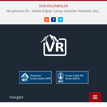
SON EKLENENLER
Hiroşima’nın 81. Yılında İtalyan Savaş Karşıtları Harekete Geçti: “Hatırlamak yeterli değil”
RSS
Facebook
Twitter
Navigate