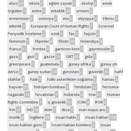
ebco
64
ebola
1
eğitim zayiatı
1
ekoloji
3
emek
örgütleri
1
eritre
1
erkeklik
18
ermeni
5
ermenistan
5
estonya
2
eta
5
etiyopya
4
Etkiniz
1
etkinlik
1
European Court of Human Rights
1
Evrensel
Periyodik İnceleme
2
ezidi
1
fas
1
faşizm
4
feminizm
2
filipinler
6
filistin
36
Finlandiya
9
fransa
37
frontex
1
garnizon kent
1
gayrimüslim
7
gaza
1
gazi
6
gazze
13
GBT
86
gıda
1
greenpeace
1
guatemala
2
güney afrika
1
güney çin
denizi
3
güney sudan
16
gürcistan
2
güvenlik
35
hafif
silahlar
3
haiti
1
halkı askerlikten soğutma
1
hamas
2
hayvan
20
hidrojen bombası
3
hindistan
12
hirosima-
nagasaki
16
hırvatistan
1
hollanda
5
hrw
31
Human
Rights Committee
1
iç güvenlik
67
ICAN
3
IFOR
2
İHA
41
İHD
29
iklim
7
iltica
1
inan mayıs aru
1
incirlik
6
İngiltere
45
insan hakkı
2
insan hakları
138
insan hakları günü
2
İnsan Hakları Komitesi
2
İnsan