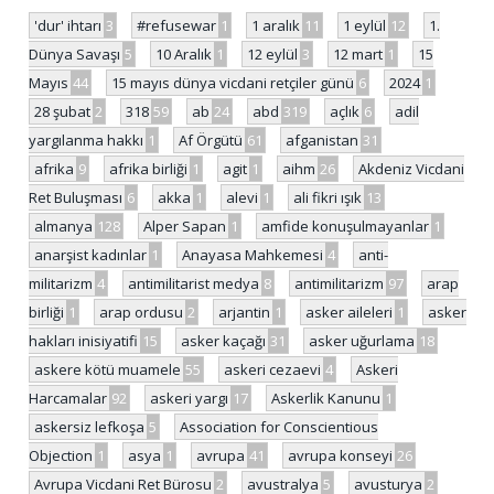
'dur' ihtarı
3
#refusewar
1
1 aralık
11
1 eylül
12
1.
Dünya Savaşı
5
10 Aralık
1
12 eylül
3
12 mart
1
15
Mayıs
44
15 mayıs dünya vicdani retçiler günü
6
2024
1
28 şubat
2
318
59
ab
24
abd
319
açlık
6
adil
yargılanma hakkı
1
Af Örgütü
61
afganistan
31
afrika
9
afrika birliği
1
agit
1
aihm
26
Akdeniz Vicdani
Ret Buluşması
6
akka
1
alevi
1
ali fikri ışık
13
almanya
128
Alper Sapan
1
amfide konuşulmayanlar
1
anarşist kadınlar
1
Anayasa Mahkemesi
4
anti-
militarizm
4
antimilitarist medya
8
antimilitarizm
97
arap
birliği
1
arap ordusu
2
arjantin
1
asker aileleri
1
asker
hakları inisiyatifi
15
asker kaçağı
31
asker uğurlama
18
askere kötü muamele
55
askeri cezaevi
4
Askeri
Harcamalar
92
askeri yargı
17
Askerlik Kanunu
1
askersiz lefkoşa
5
Association for Conscientious
Objection
1
asya
1
avrupa
41
avrupa konseyi
26
Avrupa Vicdani Ret Bürosu
2
avustralya
5
avusturya
2