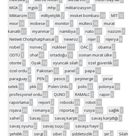
MGK
9
mgsb
2
mhp
1
militarizasyon
1
Militarizm
123
milliyetçilik
7
misket bombası
10
MİT
12
mısır
16
mobese
1
monitor
1
mülteci
76
murat
kanatlı
21
myanmar
8
namibya
1
nato
107
nazizm
1
Netiwit Chotiphatphaisal
1
newroz
1
nijer
1
nijerya
8
nobel
9
norveç
3
nükleer
113
OAC
9
obama
2
ODTÜ
1
ohal
43
ortadoğu
15
osman murat ülke
2
otorite
1
Oyak
10
oyuncak silah
4
özel güvenlik
11
özel ordu
4
Pakistan
12
panel
1
papa
12
paraguay
1
PEN
1
pesco
2
peşmerge
1
pınar
selek
18
pkk
12
Polen Ünlü
1
polis
43
polonya
10
profesyonel ordu
22
QUNO
2
RAMALC
1
rapor
5
raporlama
1
report
3
roboski
34
robot
15
rojava
39
romanya
3
röportaj
2
rusya
150
sağlık
1
sahel
1
Savaş
190
savaş karşıtı
420
savaş karşıtlığı
3
savaş oyunu
2
savaş suçu
77
savaşa hayır
1
şehitlik
56
sergi
1
siber
5
şiddetsizlik
45
şiir
4
Silah