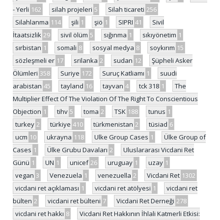
- Yerli
162
silah projeleri
5
Silah ticareti
256
Silahlanma
114
şili
1
şiö
1
SIPRI
41
Sivil
İtaatsizlik
29
sivil ölüm
5
sığınma
1
sıkıyönetim
1
sırbistan
1
somali
8
sosyal medya
8
soykırım
15
sözleşmeli er
17
srilanka
2
sudan
12
Şüpheli Asker
Ölümleri
358
Suriye
172
Suruç Katliamı
1
suudi
arabistan
45
tayland
16
tayvan
4
tck 318
1
The
Multiplier Effect Of The Violation Of The Right To Conscientious
Objection
1
tihv
5
toma
2
TSK
188
tunus
1
turkey
2
türkiye
410
türkmenistan
2
tüsiad
6
ucm
10
ukrayna
118
Ulke Group Cases
1
Ülke Group of
Cases
1
Ülke Grubu Davaları
2
Uluslararası Vicdani Ret
Günü
1
UN
1
unicef
26
uruguay
1
uzay
1
vegan
3
Venezuela
1
venezuella
2
Vicdani Ret
1302
vicdani ret açıklaması
1
vicdani ret atölyesi
1
vicdani ret
bülten
2
vicdani ret bülteni
7
Vicdani Ret Derneği
278
vicdani ret hakkı
8
Vicdani Ret Hakkının İhlali Katmerli Etkisi: