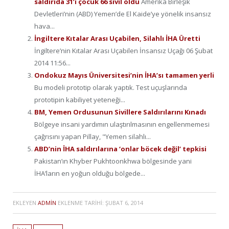
saldırıda 31’i çocuk 66 sivil öldü
Amerika Birleşik
Devletleri’nin (ABD) Yemen’de El Kaide’ye yönelik insansız
hava...
İngiltere Kıtalar Arası Uçabilen, Silahlı İHA Üretti
İngiltere’nin Kıtalar Arası Uçabilen İnsansız Uçağı 06 Şubat
2014 11:56...
Ondokuz Mayıs Üniversitesi’nin İHA’sı tamamen yerli
Bu modeli prototip olarak yaptık. Test uçuşlarında
prototipin kabiliyet yeteneği...
BM, Yemen Ordusunun Sivillere Saldırılarını Kınadı
Bölgeye insani yardımın ulaştırılmasının engellenmemesi
çağrısını yapan Pillay, "Yemen silahlı...
ABD’nin İHA saldırılarına ‘onlar böcek değil’ tepkisi
Pakistan’ın Khyber Pukhtoonkhwa bölgesinde yani
İHA’ların en yoğun olduğu bölgede...
EKLEYEN
ADMIN
EKLENME TARIHI:
ŞUBAT 6, 2014