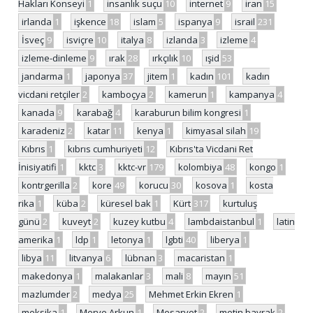
Hakları Konseyi
1
insanlık suçu
10
internet
9
iran
15
irlanda
1
işkence
18
islam
5
ispanya
9
israil
231
İsveç
9
isviçre
10
italya
8
izlanda
3
izleme
4
izleme-dinleme
9
ırak
28
ırkçılık
10
ışid
53
jandarma
1
japonya
37
jitem
1
kadın
101
kadın
vicdani retçiler
2
kamboçya
2
kamerun
1
kampanya
4
kanada
9
karabağ
4
karaburun bilim kongresi
1
karadeniz
2
katar
11
kenya
1
kimyasal silah
19
Kıbrıs
1
kıbrıs cumhuriyeti
12
Kıbrıs'ta Vicdani Ret
İnisiyatifi
1
kktc
3
kktc-vr
179
kolombiya
48
kongo
1
kontrgerilla
2
kore
49
korucu
30
kosova
1
kosta
rika
1
küba
2
küresel bak
1
Kürt
317
kurtuluş
günü
2
kuveyt
2
kuzey kutbu
4
lambdaistanbul
1
latin
amerika
1
ldp
1
letonya
1
lgbti
40
liberya
1
libya
11
litvanya
6
lübnan
3
macaristan
1
makedonya
1
malakanlar
3
mali
8
mayın
51
mazlumder
2
medya
25
Mehmet Erkin Ekren
1
meksika
1
Merve Arkun
1
Mesarvot
2
metin bayrak
2