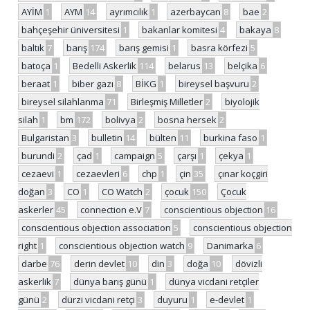
AYİM
1
AYM
14
ayrımcılık
1
azerbaycan
8
bae
2
bahçeşehir üniversitesi
1
bakanlar komitesi
4
bakaya
8
baltık
7
barış
174
barış gemisi
1
basra körfezi
5
batoça
1
Bedelli Askerlik
114
belarus
13
belçika
6
beraat
1
biber gazı
8
BİKG
1
bireysel başvuru
2
bireysel silahlanma
71
Birleşmiş Milletler
2
biyolojik
silah
1
bm
172
bolivya
2
bosna hersek
2
Bulgaristan
3
bulletin
14
bülten
11
burkina faso
1
burundi
2
çad
1
campaign
5
çarşı
1
çekya
1
cezaevi
1
cezaevleri
6
chp
1
çin
35
çınar koçgiri
doğan
3
CO
1
CO Watch
2
çocuk
150
Çocuk
askerler
45
connection e.V
7
conscientious objection
16
conscientious objection association
5
conscientious objection
right
1
conscientious objection watch
9
Danimarka
6
darbe
76
derin devlet
10
din
3
doğa
10
dövizli
askerlik
7
dünya barış günü
1
dünya vicdani retçiler
günü
2
dürzi vicdani retçi
3
duyuru
1
e-devlet
1