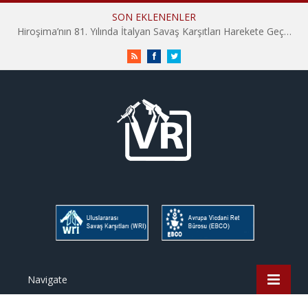
SON EKLENENLER
Hiroşima’nın 81. Yılında İtalyan Savaş Karşıtları Harekete Geçti: “Hatırlamak yeterli değil”
RSS
Facebook
Twitter
Navigate