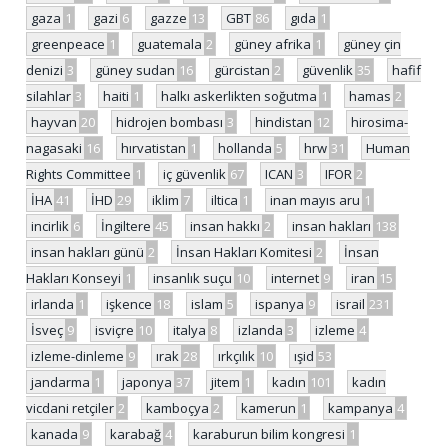
gaza
1
gazi
6
gazze
13
GBT
86
gıda
1
greenpeace
1
guatemala
2
güney afrika
1
güney çin
denizi
3
güney sudan
16
gürcistan
2
güvenlik
35
hafif
silahlar
3
haiti
1
halkı askerlikten soğutma
1
hamas
2
hayvan
20
hidrojen bombası
3
hindistan
12
hirosima-
nagasaki
16
hırvatistan
1
hollanda
5
hrw
31
Human
Rights Committee
1
iç güvenlik
67
ICAN
3
IFOR
2
İHA
41
İHD
29
iklim
7
iltica
1
inan mayıs aru
1
incirlik
6
İngiltere
45
insan hakkı
2
insan hakları
138
insan hakları günü
2
İnsan Hakları Komitesi
2
İnsan
Hakları Konseyi
1
insanlık suçu
10
internet
9
iran
15
irlanda
1
işkence
18
islam
5
ispanya
9
israil
231
İsveç
9
isviçre
10
italya
8
izlanda
3
izleme
4
izleme-dinleme
9
ırak
28
ırkçılık
10
ışid
53
jandarma
1
japonya
37
jitem
1
kadın
101
kadın
vicdani retçiler
2
kamboçya
2
kamerun
1
kampanya
4
kanada
9
karabağ
4
karaburun bilim kongresi
1