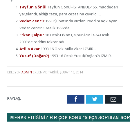
Tayfun Gönül
Tayfun Gönül-İSTANBUL-155. maddeden
yargılandı, aldığı ceza, para cezasına çevrildi....
Vedat Zencir
1990 Şubat'ında vicdani reddini açıklayan
Vedat Zencir 1 Aralık 1997’de...
Erkan Çalpur
16 Ocak-Erkan Çalpur-İZMİR-24 Ocak
2003’de reddini tekrarladı...
Atilla Akar
1993 16 Ocak-Atilla Akar-İZMİR...
Yusuf (Doğan?)
1993 16 Ocak-Yusuf(Doğan?)-İZMİR...
EKLEYEN
ADMIN
EKLENME TARIHI:
ŞUBAT 16, 2014
PAYLAŞ.
Facebook
Twitter
Emai