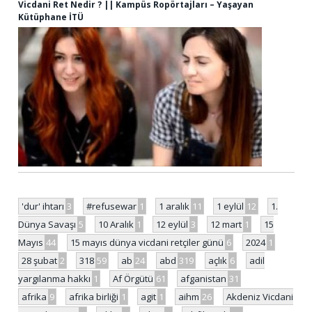
Vicdani Ret Nedir ? || Kampüs Ropörtajları – Yaşayan
Kütüphane İTÜ
'dur' ihtarı
3
#refusewar
1
1 aralık
11
1 eylül
12
1.
Dünya Savaşı
5
10 Aralık
1
12 eylül
3
12 mart
1
15
Mayıs
44
15 mayıs dünya vicdani retçiler günü
6
2024
1
28 şubat
2
318
59
ab
24
abd
319
açlık
6
adil
yargılanma hakkı
1
Af Örgütü
61
afganistan
31
afrika
9
afrika birliği
1
agit
1
aihm
26
Akdeniz Vicdani