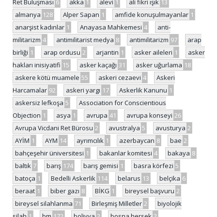
Ret Buluşması
6
akka
1
alevi
1
ali fikri ışık
13
almanya
128
Alper Sapan
1
amfide konuşulmayanlar
1
anarşist kadınlar
1
Anayasa Mahkemesi
4
anti-
militarizm
4
antimilitarist medya
8
antimilitarizm
97
arap
birliği
1
arap ordusu
2
arjantin
1
asker aileleri
1
asker
hakları inisiyatifi
15
asker kaçağı
31
asker uğurlama
18
askere kötü muamele
55
askeri cezaevi
4
Askeri
Harcamalar
92
askeri yargı
17
Askerlik Kanunu
1
askersiz lefkoşa
5
Association for Conscientious
Objection
1
asya
1
avrupa
41
avrupa konseyi
26
Avrupa Vicdani Ret Bürosu
2
avustralya
5
avusturya
2
AYİM
1
AYM
14
ayrımcılık
1
azerbaycan
8
bae
2
bahçeşehir üniversitesi
1
bakanlar komitesi
4
bakaya
8
baltık
7
barış
174
barış gemisi
1
basra körfezi
5
batoça
1
Bedelli Askerlik
114
belarus
13
belçika
6
beraat
1
biber gazı
8
BİKG
1
bireysel başvuru
2
bireysel silahlanma
71
Birleşmiş Milletler
2
biyolojik
silah
1
bm
172
bolivya
2
bosna hersek
2