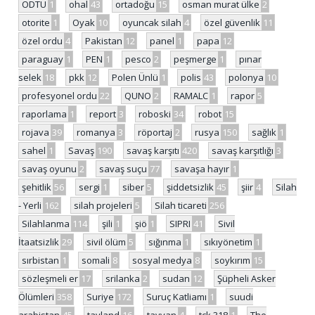
ODTÜ
1
ohal
43
ortadoğu
15
osman murat ülke
2
otorite
1
Oyak
10
oyuncak silah
4
özel güvenlik
11
özel ordu
4
Pakistan
12
panel
1
papa
12
paraguay
1
PEN
1
pesco
2
peşmerge
1
pınar
selek
18
pkk
12
Polen Ünlü
1
polis
43
polonya
10
profesyonel ordu
22
QUNO
2
RAMALC
1
rapor
5
raporlama
1
report
3
roboski
34
robot
15
rojava
39
romanya
3
röportaj
2
rusya
150
sağlık
1
sahel
1
Savaş
190
savaş karşıtı
420
savaş karşıtlığı
3
savaş oyunu
2
savaş suçu
77
savaşa hayır
1
şehitlik
56
sergi
1
siber
5
şiddetsizlik
45
şiir
4
Silah
- Yerli
162
silah projeleri
5
Silah ticareti
256
Silahlanma
114
şili
1
şiö
1
SIPRI
41
Sivil
İtaatsizlik
29
sivil ölüm
5
sığınma
1
sıkıyönetim
1
sırbistan
1
somali
8
sosyal medya
8
soykırım
15
sözleşmeli er
17
srilanka
2
sudan
12
Şüpheli Asker
Ölümleri
358
Suriye
172
Suruç Katliamı
1
suudi