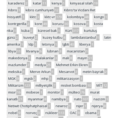
karadeniz
2
katar
11
kenya
1
kimyasal silah
19
Kıbrıs
1
kıbrıs cumhuriyeti
12
Kıbrıs'ta Vicdani Ret
İnisiyatifi
1
kktc
3
kktc-vr
179
kolombiya
48
kongo
1
kontrgerilla
2
kore
49
korucu
30
kosova
1
kosta
rika
1
küba
2
küresel bak
1
Kürt
317
kurtuluş
günü
2
kuveyt
2
kuzey kutbu
4
lambdaistanbul
1
latin
amerika
1
ldp
1
letonya
1
lgbti
40
liberya
1
libya
11
litvanya
6
lübnan
3
macaristan
1
makedonya
1
malakanlar
3
mali
8
mayın
51
mazlumder
2
medya
25
Mehmet Erkin Ekren
1
meksika
1
Merve Arkun
1
Mesarvot
2
metin bayrak
2
MGK
9
mgsb
2
mhp
1
militarizasyon
1
Militarizm
123
milliyetçilik
7
misket bombası
10
MİT
12
mısır
16
mobese
1
monitor
1
mülteci
76
murat
kanatlı
21
myanmar
8
namibya
1
nato
107
nazizm
1
Netiwit Chotiphatphaisal
1
newroz
1
nijer
1
nijerya
8
nobel
9
norveç
3
nükleer
113
OAC
9
obama
2