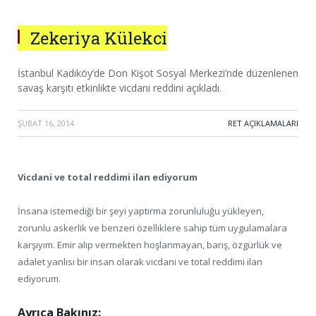
Zekeriya Külekci
İstanbul Kadıköy’de Don Kişot Sosyal Merkezi’nde düzenlenen
savaş karşıtı etkinlikte vicdani reddini açıkladı.
ŞUBAT 16, 2014
·
RET AÇIKLAMALARI
Vicdani ve total reddimi ilan ediyorum
İnsana istemediği bir şeyi yaptırma zorunluluğu yükleyen,
zorunlu askerlik ve benzeri özelliklere sahip tüm uygulamalara
karşıyım. Emir alıp vermekten hoşlanmayan, barış, özgürlük ve
adalet yanlısı bir insan olarak vicdani ve total reddimi ilan
ediyorum.
Ayrıca Bakınız: