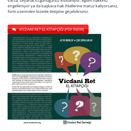
varsa; seyahat özgürlüğünüz kısıtlanıyor, eğitim hakkınız
engelleniyor ya da başkaca hak ihlallerine maruz kalıyorsanız,
form üzerinden bizimle iletişime geçebilirsiniz.
VİCDANİ RET EL KİTAPÇIĞI (PDF İNDİR)