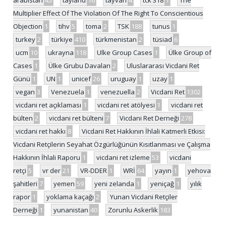
arabistan
45
tayland
16
tayvan
4
tck 318
1
The
Multiplier Effect Of The Violation Of The Right To Conscientious
Objection
1
tihv
5
toma
2
TSK
188
tunus
1
turkey
2
türkiye
410
türkmenistan
2
tüsiad
6
ucm
10
ukrayna
118
Ulke Group Cases
1
Ülke Group of
Cases
1
Ülke Grubu Davaları
2
Uluslararası Vicdani Ret
Günü
1
UN
1
unicef
26
uruguay
1
uzay
1
vegan
3
Venezuela
1
venezuella
2
Vicdani Ret
1302
vicdani ret açıklaması
1
vicdani ret atölyesi
1
vicdani ret
bülten
2
vicdani ret bülteni
7
Vicdani Ret Derneği
278
vicdani ret hakkı
8
Vicdani Ret Hakkının İhlali Katmerli Etkisi:
Vicdani Retçilerin Seyahat Özgürlüğünün Kısıtlanması ve Çalışma
Hakkının İhlali Raporu
1
vicdani ret izleme
53
vicdani
retçi
5
vr der
21
VR-DDER
1
WRİ
64
yayın
1
yehova
şahitleri
7
yemen
59
yeni zelanda
1
yeniçağ
1
yılık
rapor
1
yoklama kaçağı
2
Yunan Vicdani Retçiler
Derneği
1
yunanistan
40
Zorunlu Askerlik
183