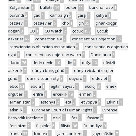
Bulgaristan
3
bulletin
14
bülten
11
burkina faso
1
burundi
2
çad
1
campaign
5
çarşı
1
çekya
1
cezaevi
1
cezaevleri
6
chp
1
çin
35
çınar koçgiri
doğan
3
CO
1
CO Watch
2
çocuk
150
Çocuk
askerler
45
connection e.V
7
conscientious objection
16
conscientious objection association
5
conscientious objection
right
1
conscientious objection watch
9
Danimarka
6
darbe
76
derin devlet
10
din
3
doğa
10
dövizli
askerlik
7
dünya barış günü
1
dünya vicdani retçiler
günü
2
dürzi vicdani retçi
3
duyuru
1
e-devlet
1
ebco
64
ebola
1
eğitim zayiatı
1
ekoloji
3
emek
örgütleri
1
eritre
1
erkeklik
18
ermeni
5
ermenistan
5
estonya
2
eta
5
etiyopya
4
Etkiniz
1
etkinlik
1
European Court of Human Rights
1
Evrensel
Periyodik İnceleme
2
ezidi
1
fas
1
faşizm
4
feminizm
2
filipinler
6
filistin
36
Finlandiya
9
fransa
37
frontex
1
garnizon kent
1
gayrimüslim
7