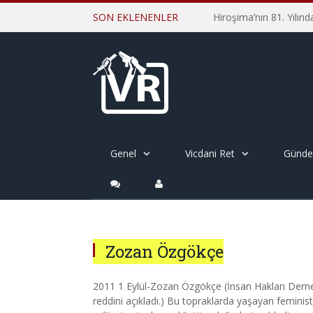
SON EKLENENLER
Genel
Vicdani Ret
Günd
Zozan Özgökçe
2011 1 Eylül-Zozan Özgökçe (İnsan Hakları Derneğ
reddini açıkladı.) Bu topraklarda yaşayan feminist a