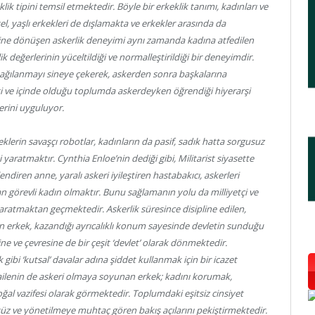
lik tipini temsil etmektedir. Böyle bir erkeklik tanımı, kadınları ve
insel, yaşlı erkekleri de dışlamakta ve erkekler arasında da
haline dönüşen askerlik deneyimi aynı zamanda kadına atfedilen
ik değerlerinin yüceltildiği ve normalleştirildiği bir deneyimdir.
ağılanmayı sineye çekerek, askerden sonra başkalarına
lesi ve içinde olduğu toplumda askerdeyken öğrendiği hiyerarşi
erini uyguluyor.
keklerin savaşçı robotlar, kadınların da pasif, sadık hatta sorgusuz
 yaratmaktır. Cynthia Enloe’nin dediği gibi, Militarist siyasette
ndiren anne, yaralı askeri iyileştiren hastabakıcı, askerleri
n görevli kadın olmaktır. Bunu sağlamanın yolu da milliyetçi ve
ni yaratmaktan geçmektedir. Askerlik süresince disipline edilen,
 erkek, kazandığı ayrıcalıklı konum sayesinde devletin sunduğu
ine ve çevresine de bir çeşit ‘devlet’ olarak dönmektedir.
 gibi ‘kutsal’ davalar adına şiddet kullanmak için bir icazet
 ailenin de askeri olmaya soyunan erkek; kadını korumak,
oğal vazifesi olarak görmektedir. Toplumdaki eşitsiz cinsiyet
üçsüz ve yönetilmeye muhtaç gören bakış açılarını pekiştirmektedir.