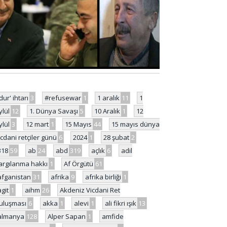
'dur' ihtarı
3
#refusewar
1
1 aralık
11
1
ylül
12
1. Dünya Savaşı
5
10 Aralık
1
12
ylül
3
12 mart
1
15 Mayıs
44
15 mayıs dünya
icdani retçiler günü
6
2024
1
28 şubat
2
318
59
ab
24
abd
319
açlık
6
adil
argılanma hakkı
1
Af Örgütü
61
afganistan
31
afrika
9
afrika birliği
1
agit
1
aihm
26
Akdeniz Vicdani Ret
uluşması
6
akka
1
alevi
1
ali fikri ışık
13
almanya
128
Alper Sapan
1
amfide