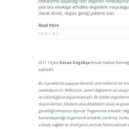
militarizmin dayandığı tüm değerleri reddediyorum
yanı sıra erkekliğe atfedilen değerlerin meşrulu
olarak devlet, doğası gereği yüklemi olan
Read More
EYLÜL 1, 2011
·
2011 1 Eylül-
Zozan Özgökçe
(İnsan Hakları Derneği
açıkladı.)
Bu topraklarda yaşayan feminist anti-militarist bir Kü
reddediyorum. Militarizm, askeri değerlerin ve savaşın
ve üstünlüğüne dayanmaktadır. Bir şiddet örgütlenmes
düşünülemez. Modern ulus-devletlerin savaş ve güvenl
gerekliliği olmasının dışında “hegemonik erkeklik” değe
kavramlaştırdığı Hegemonik erkeklik; yenilmez, korkusu
yüksek, sağlıklı ve cinsel gücü yerinde heteroseksüel 