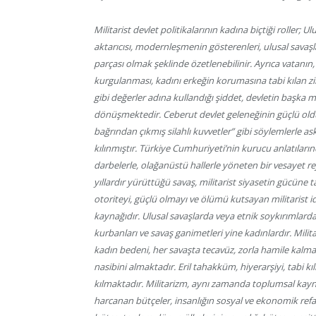
Militarist devlet politikalarının kadına biçtiği roller;
aktarıcısı, modernleşmenin gösterenleri, ulusal savaşl
parçası olmak şeklinde özetlenebilinir. Ayrıca vatanın
kurgulanması, kadını erkeğin korumasına tabi kılan zih
gibi değerler adına kullandığı şiddet, devletin başka mil
dönüşmektedir. Ceberut devlet geleneğinin güçlü old
bağrından çıkmış silahlı kuvvetler” gibi söylemlerle ask
kılınmıştır. Türkiye Cumhuriyeti’nin kurucu anlatılarında
darbelerle, olağanüstü hallerle yöneten bir vesayet re
yıllardır yürüttüğü savaş, militarist siyasetin gücüne 
otoriteyi, güçlü olmayı ve ölümü kutsayan militarist i
kaynağıdır. Ulusal savaşlarda veya etnik soykırıml
kurbanları ve savaş ganimetleri yine kadınlardır. Mili
kadın bedeni, her savaşta tecavüz, zorla hamile kalm
nasibini almaktadır. Eril tahakküm, hiyerarşiyi, tabi k
kılmaktadır. Militarizm, aynı zamanda toplumsal kay
harcanan bütçeler, insanlığın sosyal ve ekonomik refah