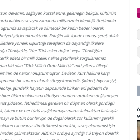
 Ulusun devamını sağlayan kutsal anne, geleneğin bekçisi, kültürün
arda katılımcı ve aynı zamanda militarizmin ideolojik üretiminin
, uğrunda savaşılacak ve ölünecek bir kadın bedeni olarak
niyeti güçlendirmektedir. Erkeğin aile içinde namus, şeref, ahlak
letlere yönelik kışkırttığı savaşların da dayandığı ilkelere
uğu Türkiye’de, “Her Türk asker doğar” veya “Türklüğün
erlik adeta bir milli özellik haline getirilerek sorgulanamaz
n biri olan “Türk Milleti Ordu Millettir” miti yıllarca ülkeyi
jiminin de harcını oluşturmuştur. Devletin Kürt halkına karşı
tapmanın bir sonucu olarak süregelmektedir. Şiddeti, hiyerarşiyi,
deoloji, gündelik hayatın deposunda biriken eril şiddetin de
arda birer ölüm makinasına dönüşen modern orduların değişmeyen
tarist şiddetin, fethedilmesi gereken bir düşman olarak gördüğü
Ö
ak, işkence ve her türlü aşağılanmaya maruz kalmaktan fazlasıyla
ç
ılmayı ve bütün bunlar için de doğal olarak zor kullanımı gerekli
nakların canavarca sömürülmesi demektir, savaş ekonomisi için
ından çalınmaktadır. ABD’nin orduya ayırdığı 1.3 trilyon dolarlık