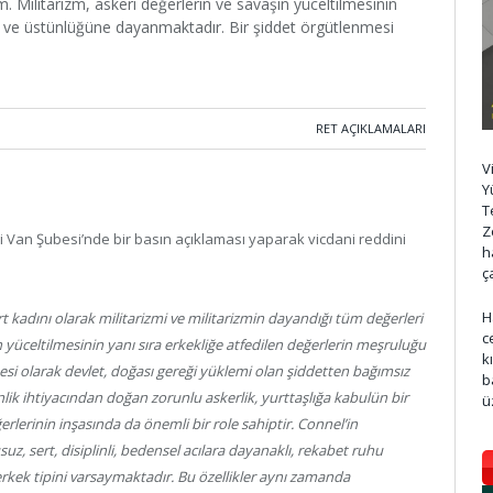
. Militarizm, askeri değerlerin ve savaşın yüceltilmesinin
ğu ve üstünlüğüne dayanmaktadır. Bir şiddet örgütlenmesi
RET AÇIKLAMALARI
V
Y
T
Z
 Van Şubesi’nde bir basın açıklaması yaparak vicdani reddini
h
ç
H
rt kadını olarak militarizmi ve militarizmin dayandığı tüm değerleri
c
 yüceltilmesinin yanı sıra erkekliğe atfedilen değerlerin meşruluğu
k
i olarak devlet, doğası gereği yüklemi olan şiddetten bağımsız
b
ik ihtiyacından doğan zorunlu askerlik, yurttaşlığa kabulün bir
ü
rlerinin inşasında da önemli bir role sahiptir. Connel’in
z, sert, disiplinli, bedensel acılara dayanaklı, rekabet ruhu
erkek tipini varsaymaktadır. Bu özellikler aynı zamanda