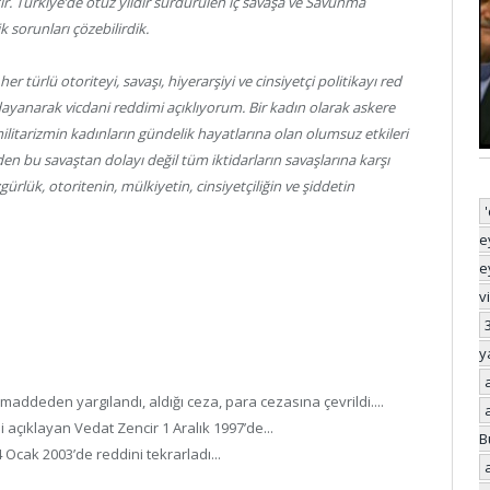
ir. Türkiye’de otuz yıldır sürdürülen iç savaşa ve Savunma
 sorunları çözebilirdik.
er türlü otoriteyi, savaşı, hiyerarşiyi ve cinsiyetçi politikayı red
dayanarak vicdani reddimi açıklıyorum. Bir kadın olarak askere
itarizmin kadınların gündelik hayatlarına olan olumsuz etkileri
n bu savaştan dolayı değil tüm iktidarların savaşlarına karşı
rlük, otoritenin, mülkiyetin, cinsiyetçiliğin ve şiddetin
e
e
v
y
ddeden yargılandı, aldığı ceza, para cezasına çevrildi....
 açıklayan Vedat Zencir 1 Aralık 1997’de...
B
Ocak 2003’de reddini tekrarladı...