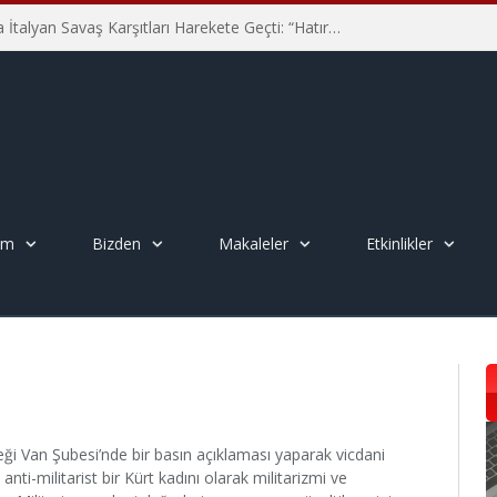
Hiroşima’nın 81. Yılında İtalyan Savaş Karşıtları Harekete Geçti: “Hatırlamak yeterli değil”
em
Bizden
Makaleler
Etkinlikler
i Van Şubesi’nde bir basın açıklaması yaparak vicdani
nti-militarist bir Kürt kadını olarak militarizmi ve