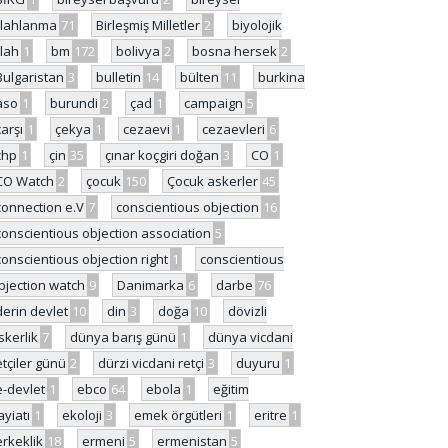
ilahlanma
71
Birleşmiş Milletler
2
biyolojik
ilah
1
bm
172
bolivya
2
bosna hersek
2
Bulgaristan
3
bulletin
14
bülten
11
burkina
aso
1
burundi
2
çad
1
campaign
5
çarşı
1
çekya
1
cezaevi
1
cezaevleri
6
chp
1
çin
35
çınar koçgiri doğan
3
CO
1
CO Watch
2
çocuk
150
Çocuk askerler
45
connection e.V
7
conscientious objection
16
conscientious objection association
5
conscientious objection right
1
conscientious
bjection watch
9
Danimarka
6
darbe
76
derin devlet
10
din
3
doğa
10
dövizli
skerlik
7
dünya barış günü
1
dünya vicdani
etçiler günü
2
dürzi vicdani retçi
3
duyuru
1
e-devlet
1
ebco
64
ebola
1
eğitim
ayiatı
1
ekoloji
3
emek örgütleri
1
eritre
1
erkeklik
18
ermeni
5
ermenistan
5