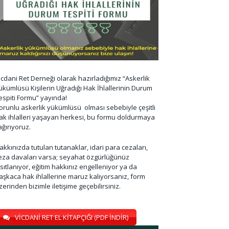
icdani Ret Derneği olarak hazırladığımız “Askerlik
ükümlüsü Kişilerin Uğradığı Hak İhlallerinin Durum
espiti Formu” yayında!
orunlu askerlik yükümlüsü olması sebebiyle çeşitli
ak ihlalleri yaşayan herkesi, bu formu doldurmaya
ağırıyoruz.
akkınızda tutulan tutanaklar, idari para cezaları,
eza davaları varsa; seyahat özgürlüğünüz
ısıtlanıyor, eğitim hakkınız engelleniyor ya da
aşkaca hak ihlallerine maruz kalıyorsanız, form
zerinden bizimle iletişime geçebilirsiniz.
VİCDANİ RET EL KİTAPÇIĞI (PDF İNDİR)