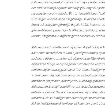
militarizmin de gereksindiği ve üretmeye çalıştığı erkek
her türlü kadınlığı dışarıda bıraktığı gibi, engelli, eşc
hiyerarşiler yaratmaktadır. Bir tür “erkeklik ispatı” 
tüm değer ve özelliklerin aşağılandığı, saldırgan erkekl
Erkek askerdeyken gördüğü dayak, küfür, hakaret, aş
gösterebileceği şiddeti içinde öfke ile büyütüyor. Ai
kurma, aşağılama ve diğer hegemonik erkeklik pratikl
Militarizmin cinsiyetlendirilmiş güvenlik politikası, er
itaat eden destekçileri rolünü oynadığı vatandaş tipini
kadınlara düşen rol, asker eşi, oğlunu askerliğe yürekle
eğlendiren fahişe ve cephe gerisi hizmetlerine koştura
dini ideolojiler aracılığıyla hayali “biz” (ulus) kimliği
‘adam olma’ rüştünü ispatlamış olarak topluma dönen
imkânlara ulaşmanın avantajlarını kullandığı gibi ailes
Militarizmin istediği ‘erkeklik’ vatanı ve kadını korumak
anlamına geliyor. Baba, koca veya ağabey sıfatlarıyla
kollamak, cinsel kimliğini denetlemek gibi pratikleri d
ilişkileri militarizme eklemlenerek kadınları, zayıf, g