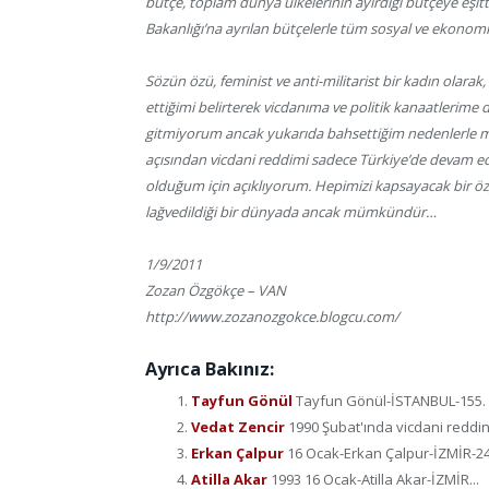
bütçe, toplam dünya ülkelerinin ayırdığı bütçeye eşitt
Bakanlığı’na ayrılan bütçelerle tüm sosyal ve ekonomik
Sözün özü, feminist ve anti-militarist bir kadın olarak, h
ettiğimi belirterek vicdanıma ve politik kanaatlerime 
gitmiyorum ancak yukarıda bahsettiğim nedenlerle mil
açısından vicdani reddimi sadece Türkiye’de devam ede
olduğum için açıklıyorum. Hepimizi kapsayacak bir özgü
lağvedildiği bir dünyada ancak mümkündür…
1/9/2011
Zozan Özgökçe – VAN
http://www.zozanozgokce.blogcu.com/
Ayrıca Bakınız:
Tayfun Gönül
Tayfun Gönül-İSTANBUL-155. ma
Vedat Zencir
1990 Şubat'ında vicdani reddini
Erkan Çalpur
16 Ocak-Erkan Çalpur-İZMİR-24 
Atilla Akar
1993 16 Ocak-Atilla Akar-İZMİR...