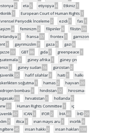
estonya
2
eta
5
etiyopya
4
Etkiniz
1
etkinlik
1
European Court of Human Rights
1
Evrensel Periyodik İnceleme
2
ezidi
1
fas
1
faşizm
4
feminizm
2
filipinler
6
filistin
36
Finlandiya
9
fransa
37
frontex
1
garnizon
ent
1
gayrimüslim
7
gaza
1
gazi
6
gazze
13
GBT
86
gıda
1
greenpeace
1
guatemala
2
güney afrika
1
güney çin
enizi
3
güney sudan
16
gürcistan
2
güvenlik
35
hafif silahlar
3
haiti
1
halkı
skerlikten soğutma
1
hamas
2
hayvan
20
hidrojen bombası
3
hindistan
12
hirosima-
agasaki
16
hırvatistan
1
hollanda
5
hrw
31
Human Rights Committee
1
iç
üvenlik
67
ICAN
3
IFOR
2
İHA
41
İHD
29
iklim
7
iltica
1
inan mayıs aru
1
incirlik
6
İngiltere
45
insan hakkı
2
insan hakları
138