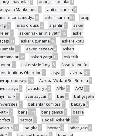
onuşulmayanlar
1
anarşist kadınlar
1
Anayasa Mahkemesi
4
anti-militarizm
4
antimilitarist medya
8
antimilitarizm
97
arap
rliği
1
arap ordusu
2
arjantin
1
asker
ileleri
1
asker hakları inisiyatifi
15
asker
açağı
31
asker uğurlama
18
askere kötü
uamele
55
askeri cezaevi
4
Askeri
arcamalar
92
askeri yargı
17
Askerlik
anunu
1
askersiz lefkoşa
5
Association for
onscientious Objection
1
asya
1
avrupa
41
avrupa konseyi
26
Avrupa Vicdani Ret Bürosu
2
avustralya
5
avusturya
2
AYİM
1
AYM
14
ayrımcılık
1
azerbaycan
8
bae
2
bahçeşehir
niversitesi
1
bakanlar komitesi
4
bakaya
8
baltık
7
barış
174
barış gemisi
1
basra
örfezi
5
batoça
1
Bedelli Askerlik
114
belarus
13
belçika
6
beraat
1
biber gazı
8
BİKG
1
bireysel başvuru
2
bireysel