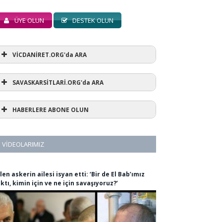
ÜYE OLUN
DESTEK OLUN
VİCDANİRET.ORG'da ARA
SAVASKARSİTLARİ.ORG'da ARA
HABERLERE ABONE OLUN
VIDEOLARIMIZ
len askerin ailesi isyan etti: ‘Bir de El Bab’ımız
ıktı, kimin için ve ne için savaşıyoruz?’