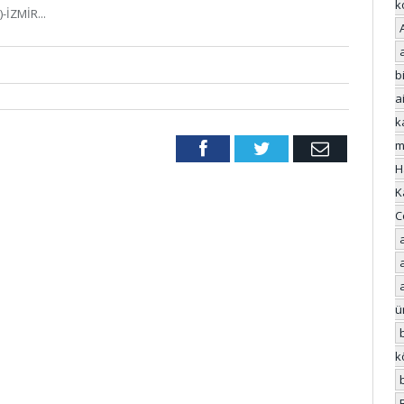
k
-İZMİR...
bi
a
k
m
Facebook
Twitter
Email
H
K
C
ü
k