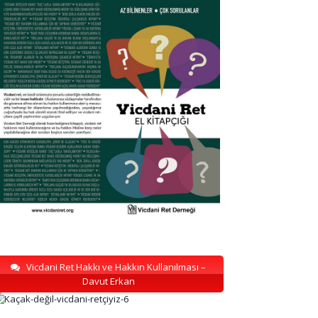
Vicdani Ret Hakkı ve Hakkın Kullanılması –
Davut Erkan