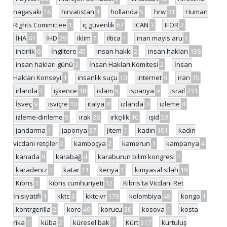
nagasaki
16
hırvatistan
1
hollanda
5
hrw
31
Human
Rights Committee
1
iç güvenlik
67
ICAN
3
IFOR
2
İHA
41
İHD
29
iklim
7
iltica
1
inan mayıs aru
1
incirlik
6
İngiltere
45
insan hakkı
2
insan hakları
138
insan hakları günü
2
İnsan Hakları Komitesi
2
İnsan
Hakları Konseyi
1
insanlık suçu
10
internet
9
iran
15
irlanda
1
işkence
18
islam
5
ispanya
9
israil
231
İsveç
9
isviçre
10
italya
8
izlanda
3
izleme
4
izleme-dinleme
9
ırak
28
ırkçılık
10
ışid
53
jandarma
1
japonya
37
jitem
1
kadın
101
kadın
vicdani retçiler
2
kamboçya
2
kamerun
1
kampanya
4
kanada
9
karabağ
4
karaburun bilim kongresi
1
karadeniz
2
katar
11
kenya
1
kimyasal silah
19
Kıbrıs
1
kıbrıs cumhuriyeti
12
Kıbrıs'ta Vicdani Ret
İnisiyatifi
1
kktc
3
kktc-vr
179
kolombiya
48
kongo
1
kontrgerilla
2
kore
49
korucu
30
kosova
1
kosta
rika
1
küba
2
küresel bak
1
Kürt
317
kurtuluş