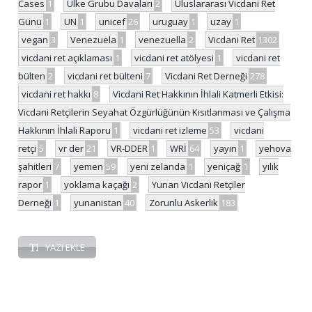
Cases
1
Ülke Grubu Davaları
2
Uluslararası Vicdani Ret
Günü
1
UN
1
unicef
26
uruguay
1
uzay
1
vegan
3
Venezuela
1
venezuella
2
Vicdani Ret
1302
vicdani ret açıklaması
1
vicdani ret atölyesi
1
vicdani ret
bülten
2
vicdani ret bülteni
7
Vicdani Ret Derneği
278
vicdani ret hakkı
8
Vicdani Ret Hakkının İhlali Katmerli Etkisi:
Vicdani Retçilerin Seyahat Özgürlüğünün Kısıtlanması ve Çalışma
Hakkının İhlali Raporu
1
vicdani ret izleme
53
vicdani
retçi
5
vr der
21
VR-DDER
1
WRİ
64
yayın
1
yehova
şahitleri
7
yemen
59
yeni zelanda
1
yeniçağ
1
yılık
rapor
1
yoklama kaçağı
2
Yunan Vicdani Retçiler
Derneği
1
yunanistan
40
Zorunlu Askerlik
183
YAZI EKLE