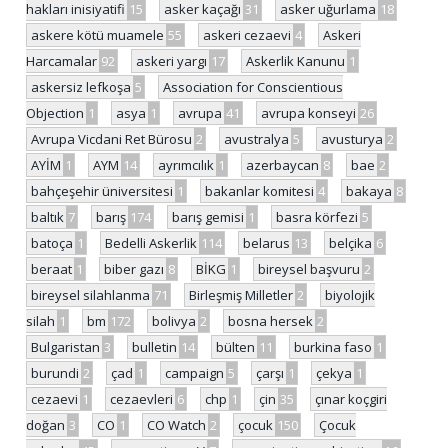
hakları inisiyatifi
15
asker kaçağı
31
asker uğurlama
18
askere kötü muamele
55
askeri cezaevi
4
Askeri
Harcamalar
92
askeri yargı
17
Askerlik Kanunu
1
askersiz lefkoşa
5
Association for Conscientious
Objection
1
asya
1
avrupa
41
avrupa konseyi
26
Avrupa Vicdani Ret Bürosu
2
avustralya
5
avusturya
2
AYİM
1
AYM
14
ayrımcılık
1
azerbaycan
8
bae
2
bahçeşehir üniversitesi
1
bakanlar komitesi
4
bakaya
8
baltık
7
barış
174
barış gemisi
1
basra körfezi
5
batoça
1
Bedelli Askerlik
114
belarus
13
belçika
6
beraat
1
biber gazı
8
BİKG
1
bireysel başvuru
2
bireysel silahlanma
71
Birleşmiş Milletler
2
biyolojik
silah
1
bm
172
bolivya
2
bosna hersek
2
Bulgaristan
3
bulletin
14
bülten
11
burkina faso
1
burundi
2
çad
1
campaign
5
çarşı
1
çekya
1
cezaevi
1
cezaevleri
6
chp
1
çin
35
çınar koçgiri
doğan
3
CO
1
CO Watch
2
çocuk
150
Çocuk