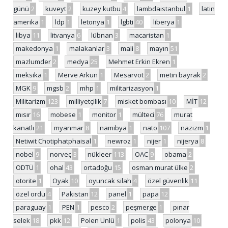
günü
2
kuveyt
2
kuzey kutbu
4
lambdaistanbul
1
latin
amerika
1
ldp
1
letonya
1
lgbti
40
liberya
1
libya
11
litvanya
6
lübnan
3
macaristan
1
makedonya
1
malakanlar
3
mali
8
mayın
51
mazlumder
2
medya
25
Mehmet Erkin Ekren
1
meksika
1
Merve Arkun
1
Mesarvot
2
metin bayrak
2
MGK
9
mgsb
2
mhp
1
militarizasyon
1
Militarizm
123
milliyetçilik
7
misket bombası
10
MİT
12
mısır
16
mobese
1
monitor
1
mülteci
76
murat
kanatlı
21
myanmar
8
namibya
1
nato
107
nazizm
1
Netiwit Chotiphatphaisal
1
newroz
1
nijer
1
nijerya
8
nobel
9
norveç
3
nükleer
113
OAC
9
obama
2
ODTÜ
1
ohal
43
ortadoğu
15
osman murat ülke
2
otorite
1
Oyak
10
oyuncak silah
4
özel güvenlik
11
özel ordu
4
Pakistan
12
panel
1
papa
12
paraguay
1
PEN
1
pesco
2
peşmerge
1
pınar
selek
18
pkk
12
Polen Ünlü
1
polis
43
polonya
10