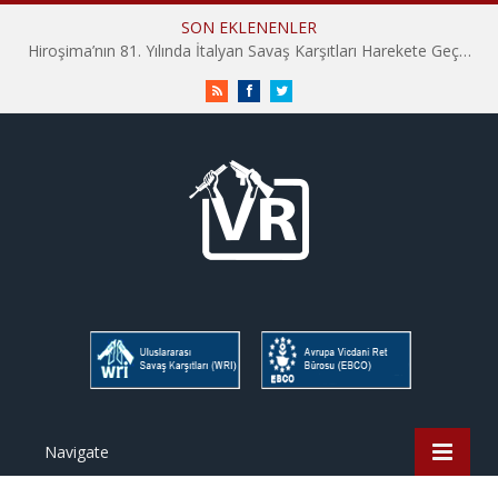
SON EKLENENLER
Hiroşima’nın 81. Yılında İtalyan Savaş Karşıtları Harekete Geçti: “Hatırlamak yeterli değil”
RSS
Facebook
Twitter
Navigate