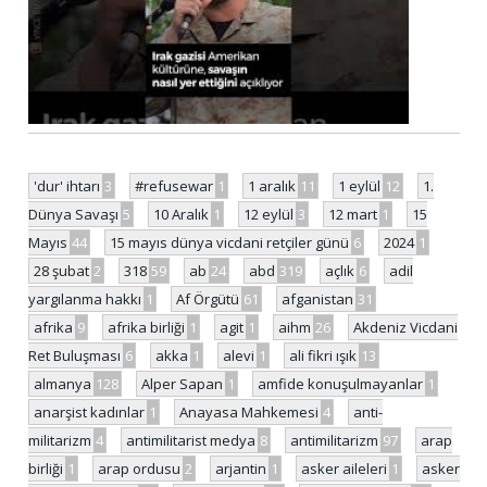
'dur' ihtarı
3
#refusewar
1
1 aralık
11
1 eylül
12
1.
Dünya Savaşı
5
10 Aralık
1
12 eylül
3
12 mart
1
15
Mayıs
44
15 mayıs dünya vicdani retçiler günü
6
2024
1
28 şubat
2
318
59
ab
24
abd
319
açlık
6
adil
yargılanma hakkı
1
Af Örgütü
61
afganistan
31
afrika
9
afrika birliği
1
agit
1
aihm
26
Akdeniz Vicdani
Ret Buluşması
6
akka
1
alevi
1
ali fikri ışık
13
almanya
128
Alper Sapan
1
amfide konuşulmayanlar
1
anarşist kadınlar
1
Anayasa Mahkemesi
4
anti-
militarizm
4
antimilitarist medya
8
antimilitarizm
97
arap
birliği
1
arap ordusu
2
arjantin
1
asker aileleri
1
asker