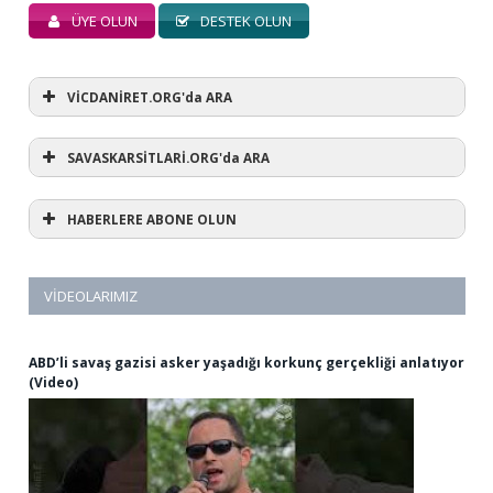
ÜYE OLUN
DESTEK OLUN
VİCDANİRET.ORG'da ARA
SAVASKARSİTLARİ.ORG'da ARA
HABERLERE ABONE OLUN
VIDEOLARIMIZ
ABD’li savaş gazisi asker yaşadığı korkunç gerçekliği anlatıyor
(Video)