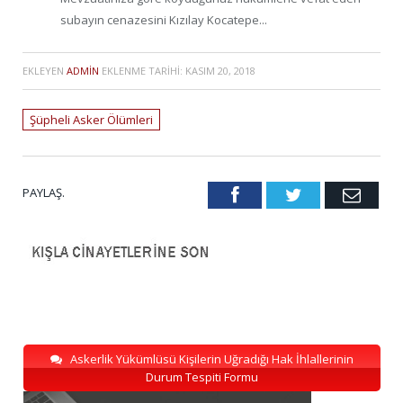
subayın cenazesini Kızılay Kocatepe...
EKLEYEN
ADMIN
EKLENME TARIHI:
KASIM 20, 2018
Şüpheli Asker Ölümleri
PAYLAŞ.
Facebook
Twitter
Emai
Askerlik Yükümlüsü Kişilerin Uğradığı Hak İhlallerinin
Durum Tespiti Formu