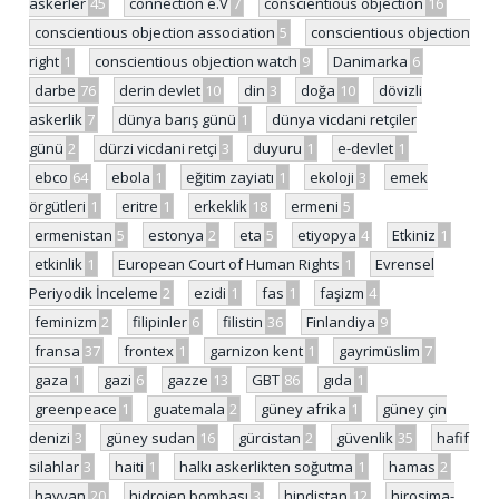
askerler
45
connection e.V
7
conscientious objection
16
conscientious objection association
5
conscientious objection
right
1
conscientious objection watch
9
Danimarka
6
darbe
76
derin devlet
10
din
3
doğa
10
dövizli
askerlik
7
dünya barış günü
1
dünya vicdani retçiler
günü
2
dürzi vicdani retçi
3
duyuru
1
e-devlet
1
ebco
64
ebola
1
eğitim zayiatı
1
ekoloji
3
emek
örgütleri
1
eritre
1
erkeklik
18
ermeni
5
ermenistan
5
estonya
2
eta
5
etiyopya
4
Etkiniz
1
etkinlik
1
European Court of Human Rights
1
Evrensel
Periyodik İnceleme
2
ezidi
1
fas
1
faşizm
4
feminizm
2
filipinler
6
filistin
36
Finlandiya
9
fransa
37
frontex
1
garnizon kent
1
gayrimüslim
7
gaza
1
gazi
6
gazze
13
GBT
86
gıda
1
greenpeace
1
guatemala
2
güney afrika
1
güney çin
denizi
3
güney sudan
16
gürcistan
2
güvenlik
35
hafif
silahlar
3
haiti
1
halkı askerlikten soğutma
1
hamas
2
hayvan
20
hidrojen bombası
3
hindistan
12
hirosima-