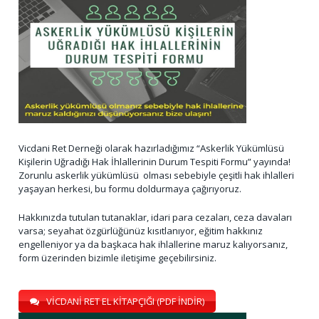
Vicdani Ret Derneği olarak hazırladığımız “Askerlik Yükümlüsü
Kişilerin Uğradığı Hak İhlallerinin Durum Tespiti Formu” yayında!
Zorunlu askerlik yükümlüsü olması sebebiyle çeşitli hak ihlalleri
yaşayan herkesi, bu formu doldurmaya çağırıyoruz.
Hakkınızda tutulan tutanaklar, idari para cezaları, ceza davaları
varsa; seyahat özgürlüğünüz kısıtlanıyor, eğitim hakkınız
engelleniyor ya da başkaca hak ihlallerine maruz kalıyorsanız,
form üzerinden bizimle iletişime geçebilirsiniz.
VİCDANİ RET EL KİTAPÇIĞI (PDF İNDİR)