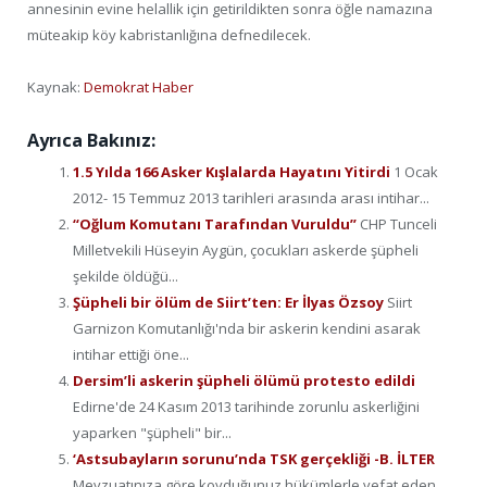
annesinin evine helallik için getirildikten sonra öğle namazına
müteakip köy kabristanlığına defnedilecek.
Kaynak:
Demokrat Haber
Ayrıca Bakınız:
1.5 Yılda 166 Asker Kışlalarda Hayatını Yitirdi
1 Ocak
2012- 15 Temmuz 2013 tarihleri arasında arası intihar...
“Oğlum Komutanı Tarafından Vuruldu”
CHP Tunceli
Milletvekili Hüseyin Aygün, çocukları askerde şüpheli
şekilde öldüğü...
Şüpheli bir ölüm de Siirt’ten: Er İlyas Özsoy
Siirt
Garnizon Komutanlığı'nda bir askerin kendini asarak
intihar ettiği öne...
Dersim’li askerin şüpheli ölümü protesto edildi
Edirne'de 24 Kasım 2013 tarihinde zorunlu askerliğini
yaparken "şüpheli" bir...
‘Astsubayların sorunu’nda TSK gerçekliği -B. İLTER
Mevzuatınıza göre koyduğunuz hükümlerle vefat eden