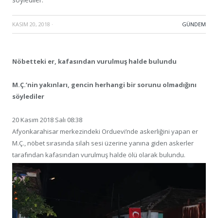
KASIM 20, 2018
·
GÜNDEM
Nöbetteki er, kafasından vurulmuş halde bulundu
M.Ç.’nin yakınları, gencin herhangi bir sorunu olmadığını
söylediler
20 Kasım 2018 Salı 08:38
Afyonkarahisar merkezindeki Orduevi’nde askerliğini yapan er
M.Ç., nöbet sırasında silah sesi üzerine yanına giden askerler
tarafından kafasından vurulmuş halde ölü olarak bulundu.