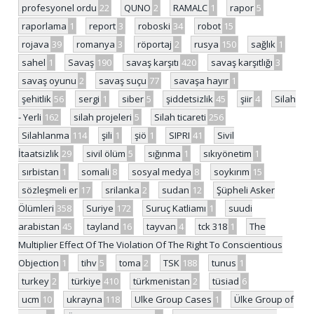
profesyonel ordu
22
QUNO
2
RAMALC
1
rapor
5
raporlama
1
report
3
roboski
34
robot
15
rojava
39
romanya
3
röportaj
2
rusya
150
sağlık
1
sahel
1
Savaş
190
savaş karşıtı
420
savaş karşıtlığı
3
savaş oyunu
2
savaş suçu
77
savaşa hayır
1
şehitlik
56
sergi
1
siber
5
şiddetsizlik
45
şiir
4
Silah
- Yerli
162
silah projeleri
5
Silah ticareti
256
Silahlanma
114
şili
1
şiö
1
SIPRI
41
Sivil
İtaatsizlik
29
sivil ölüm
5
sığınma
1
sıkıyönetim
1
sırbistan
1
somali
8
sosyal medya
8
soykırım
15
sözleşmeli er
17
srilanka
2
sudan
12
Şüpheli Asker
Ölümleri
358
Suriye
172
Suruç Katliamı
1
suudi
arabistan
45
tayland
16
tayvan
4
tck 318
1
The
Multiplier Effect Of The Violation Of The Right To Conscientious
Objection
1
tihv
5
toma
2
TSK
188
tunus
1
turkey
2
türkiye
410
türkmenistan
2
tüsiad
6
ucm
10
ukrayna
118
Ulke Group Cases
1
Ülke Group of