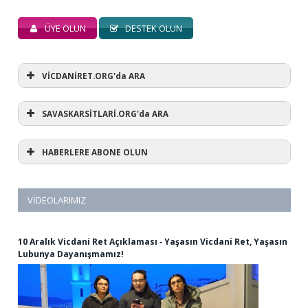
ÜYE OLUN
DESTEK OLUN
VİCDANİRET.ORG'da ARA
SAVASKARSİTLARİ.ORG'da ARA
HABERLERE ABONE OLUN
VIDEOLARIMIZ
10 Aralık Vicdani Ret Açıklaması ‐ Yaşasın Vicdani Ret, Yaşasın
Lubunya Dayanışmamız!