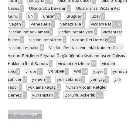
ucm
10
ukrayna
118
Ulke Group Cases
1
Ülke Group of
Cases
1
Ülke Grubu Davaları
2
Uluslararası Vicdani Ret
Günü
1
UN
1
unicef
26
uruguay
1
uzay
1
vegan
3
Venezuela
1
venezuella
2
Vicdani Ret
1302
vicdani ret açıklaması
1
vicdani ret atölyesi
1
vicdani ret
bülten
2
vicdani ret bülteni
7
Vicdani Ret Derneği
278
vicdani ret hakkı
8
Vicdani Ret Hakkının İhlali Katmerli Etkisi:
Vicdani Retçilerin Seyahat Özgürlüğünün Kısıtlanması ve Çalışma
Hakkının İhlali Raporu
1
vicdani ret izleme
53
vicdani
retçi
5
vr der
21
VR-DDER
1
WRİ
64
yayın
1
yehova
şahitleri
7
yemen
59
yeni zelanda
1
yeniçağ
1
yılık
rapor
1
yoklama kaçağı
2
Yunan Vicdani Retçiler
Derneği
1
yunanistan
40
Zorunlu Askerlik
183
YAZI EKLE