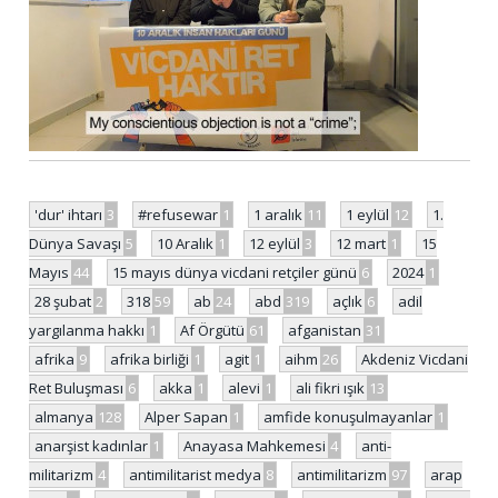
'dur' ihtarı
3
#refusewar
1
1 aralık
11
1 eylül
12
1.
Dünya Savaşı
5
10 Aralık
1
12 eylül
3
12 mart
1
15
Mayıs
44
15 mayıs dünya vicdani retçiler günü
6
2024
1
28 şubat
2
318
59
ab
24
abd
319
açlık
6
adil
yargılanma hakkı
1
Af Örgütü
61
afganistan
31
afrika
9
afrika birliği
1
agit
1
aihm
26
Akdeniz Vicdani
Ret Buluşması
6
akka
1
alevi
1
ali fikri ışık
13
almanya
128
Alper Sapan
1
amfide konuşulmayanlar
1
anarşist kadınlar
1
Anayasa Mahkemesi
4
anti-
militarizm
4
antimilitarist medya
8
antimilitarizm
97
arap