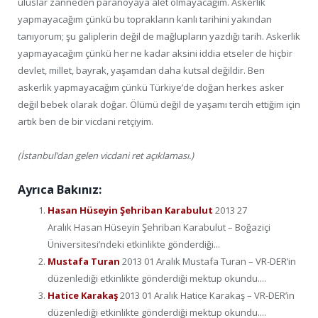
uluslar zanneden paranoyaya alet olmayacağım. Askerlik
yapmayacağım çünkü bu toprakların kanlı tarihini yakından
tanıyorum; şu galiplerin değil de mağlupların yazdığı tarih. Askerlik
yapmayacağım çünkü her ne kadar aksini iddia etseler de hiçbir
devlet, millet, bayrak, yaşamdan daha kutsal değildir. Ben
askerlik yapmayacağım çünkü Türkiye’de doğan herkes asker
değil bebek olarak doğar. Ölümü değil de yaşamı tercih ettiğim için
artık ben de bir vicdani retçiyim.
(İstanbul’dan gelen vicdani ret açıklaması.)
Ayrıca Bakınız:
Hasan Hüseyin Şehriban Karabulut
2013 27
Aralık Hasan Hüseyin Şehriban Karabulut – Boğaziçi
Üniversitesi’ndeki etkinlikte gönderdiği...
Mustafa Turan
2013 01 Aralık Mustafa Turan – VR-DER’in
düzenlediği etkinlikte gönderdiği mektup okundu....
Hatice Karakaş
2013 01 Aralık Hatice Karakaş – VR-DER’in
düzenlediği etkinlikte gönderdiği mektup okundu....