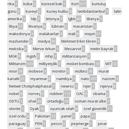
rika
1
küba
2
küresel bak
1
Kürt
317
kurtuluş
günü
2
kuveyt
2
kuzey kutbu
4
lambdaistanbul
1
latin
amerika
1
ldp
1
letonya
1
lgbti
40
liberya
1
libya
11
litvanya
6
lübnan
3
macaristan
1
makedonya
1
malakanlar
3
mali
8
mayın
51
mazlumder
2
medya
25
Mehmet Erkin Ekren
1
meksika
1
Merve Arkun
1
Mesarvot
2
metin bayrak
2
MGK
9
mgsb
2
mhp
1
militarizasyon
1
Militarizm
123
milliyetçilik
7
misket bombası
10
MİT
12
mısır
16
mobese
1
monitor
1
mülteci
76
murat
kanatlı
21
myanmar
8
namibya
1
nato
107
nazizm
1
Netiwit Chotiphatphaisal
1
newroz
1
nijer
1
nijerya
8
nobel
9
norveç
3
nükleer
113
OAC
9
obama
2
ODTÜ
1
ohal
43
ortadoğu
15
osman murat ülke
2
otorite
1
Oyak
10
oyuncak silah
4
özel güvenlik
11
özel ordu
4
Pakistan
12
panel
1
papa
12
paraguay
1
PEN
1
pesco
2
peşmerge
1
pınar