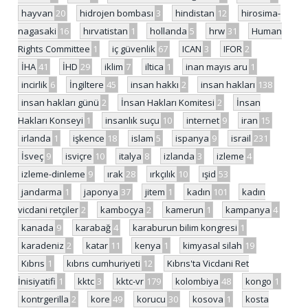
hayvan
20
hidrojen bombası
3
hindistan
12
hirosima-
nagasaki
16
hırvatistan
1
hollanda
5
hrw
31
Human
Rights Committee
1
iç güvenlik
67
ICAN
3
IFOR
2
İHA
41
İHD
29
iklim
7
iltica
1
inan mayıs aru
1
incirlik
6
İngiltere
45
insan hakkı
2
insan hakları
138
insan hakları günü
2
İnsan Hakları Komitesi
2
İnsan
Hakları Konseyi
1
insanlık suçu
10
internet
9
iran
15
irlanda
1
işkence
18
islam
5
ispanya
9
israil
231
İsveç
9
isviçre
10
italya
8
izlanda
3
izleme
4
izleme-dinleme
9
ırak
28
ırkçılık
10
ışid
53
jandarma
1
japonya
37
jitem
1
kadın
101
kadın
vicdani retçiler
2
kamboçya
2
kamerun
1
kampanya
4
kanada
9
karabağ
4
karaburun bilim kongresi
1
karadeniz
2
katar
11
kenya
1
kimyasal silah
19
Kıbrıs
1
kıbrıs cumhuriyeti
12
Kıbrıs'ta Vicdani Ret
İnisiyatifi
1
kktc
3
kktc-vr
179
kolombiya
48
kongo
1
kontrgerilla
2
kore
49
korucu
30
kosova
1
kosta