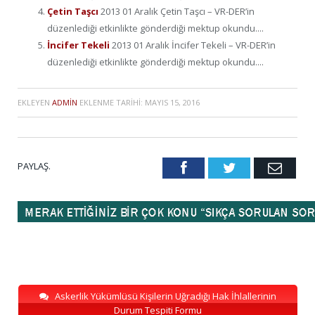
Çetin Taşcı
2013 01 Aralık Çetin Taşcı – VR-DER’in
düzenlediği etkinlikte gönderdiği mektup okundu....
İncifer Tekeli
2013 01 Aralık İncifer Tekeli – VR-DER’in
düzenlediği etkinlikte gönderdiği mektup okundu....
EKLEYEN
ADMIN
EKLENME TARIHI:
MAYIS 15, 2016
PAYLAŞ.
Facebook
Twitter
Emai
Askerlik Yükümlüsü Kişilerin Uğradığı Hak İhlallerinin
Durum Tespiti Formu