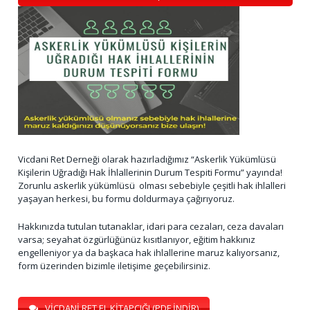
Vicdani Ret Derneği olarak hazırladığımız “Askerlik Yükümlüsü
Kişilerin Uğradığı Hak İhlallerinin Durum Tespiti Formu” yayında!
Zorunlu askerlik yükümlüsü olması sebebiyle çeşitli hak ihlalleri
yaşayan herkesi, bu formu doldurmaya çağırıyoruz.
Hakkınızda tutulan tutanaklar, idari para cezaları, ceza davaları
varsa; seyahat özgürlüğünüz kısıtlanıyor, eğitim hakkınız
engelleniyor ya da başkaca hak ihlallerine maruz kalıyorsanız,
form üzerinden bizimle iletişime geçebilirsiniz.
VİCDANİ RET EL KİTAPÇIĞI (PDF İNDİR)