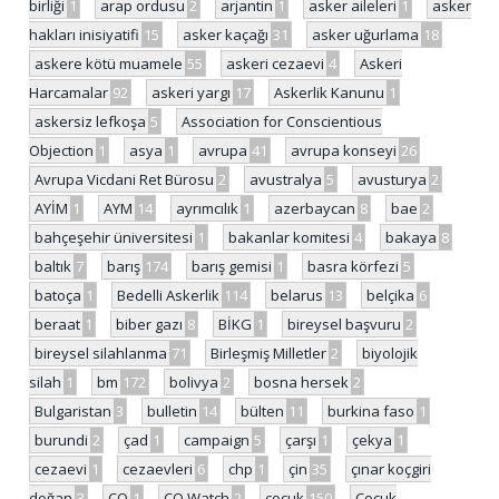
birliği
1
arap ordusu
2
arjantin
1
asker aileleri
1
asker
hakları inisiyatifi
15
asker kaçağı
31
asker uğurlama
18
askere kötü muamele
55
askeri cezaevi
4
Askeri
Harcamalar
92
askeri yargı
17
Askerlik Kanunu
1
askersiz lefkoşa
5
Association for Conscientious
Objection
1
asya
1
avrupa
41
avrupa konseyi
26
Avrupa Vicdani Ret Bürosu
2
avustralya
5
avusturya
2
AYİM
1
AYM
14
ayrımcılık
1
azerbaycan
8
bae
2
bahçeşehir üniversitesi
1
bakanlar komitesi
4
bakaya
8
baltık
7
barış
174
barış gemisi
1
basra körfezi
5
batoça
1
Bedelli Askerlik
114
belarus
13
belçika
6
beraat
1
biber gazı
8
BİKG
1
bireysel başvuru
2
bireysel silahlanma
71
Birleşmiş Milletler
2
biyolojik
silah
1
bm
172
bolivya
2
bosna hersek
2
Bulgaristan
3
bulletin
14
bülten
11
burkina faso
1
burundi
2
çad
1
campaign
5
çarşı
1
çekya
1
cezaevi
1
cezaevleri
6
chp
1
çin
35
çınar koçgiri
doğan
3
CO
1
CO Watch
2
çocuk
150
Çocuk