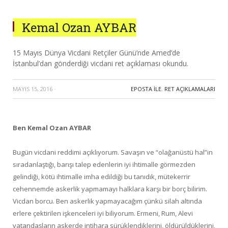
Kemal Ozan AYBAR
15 Mayıs Dünya Vicdani Retçiler Günü’nde Amed’de
İstanbul’dan gönderdiği vicdani ret açıklaması okundu.
MAYIS 15, 2016
·
EPOSTA ILE
,
RET AÇIKLAMALARI
Ben Kemal Ozan AYBAR
Bugün vicdani reddimi açıklıyorum. Savaşın ve “olağanüstü hal”in
sıradanlaştığı, barışı talep edenlerin iyi ihtimalle görmezden
gelindiği, kötü ihtimalle imha edildiği bu tanıdık, mütekerrir
cehennemde askerlik yapmamayı halklara karşı bir borç bilirim.
Vicdan borcu. Ben askerlik yapmayacağım çünkü silah altında
erlere çektirilen işkenceleri iyi biliyorum. Ermeni, Rum, Alevi
vatandaşların askerde intihara sürüklendiklerini, öldürüldüklerini,