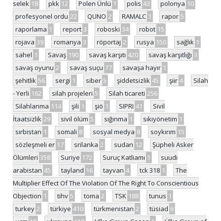
selek
18
pkk
12
Polen Ünlü
1
polis
43
polonya
10
profesyonel ordu
22
QUNO
2
RAMALC
1
rapor
5
raporlama
1
report
3
roboski
34
robot
15
rojava
39
romanya
3
röportaj
2
rusya
150
sağlık
1
sahel
1
Savaş
190
savaş karşıtı
420
savaş karşıtlığı
3
savaş oyunu
2
savaş suçu
77
savaşa hayır
1
şehitlik
56
sergi
1
siber
5
şiddetsizlik
45
şiir
4
Silah
- Yerli
162
silah projeleri
5
Silah ticareti
256
Silahlanma
114
şili
1
şiö
1
SIPRI
41
Sivil
İtaatsizlik
29
sivil ölüm
5
sığınma
1
sıkıyönetim
1
sırbistan
1
somali
8
sosyal medya
8
soykırım
15
sözleşmeli er
17
srilanka
2
sudan
12
Şüpheli Asker
Ölümleri
358
Suriye
172
Suruç Katliamı
1
suudi
arabistan
45
tayland
16
tayvan
4
tck 318
1
The
Multiplier Effect Of The Violation Of The Right To Conscientious
Objection
1
tihv
5
toma
2
TSK
188
tunus
1
turkey
2
türkiye
410
türkmenistan
2
tüsiad
6