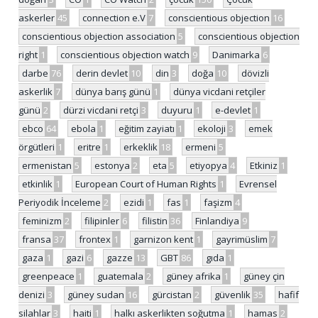
askerler
45
connection e.V
7
conscientious objection
16
conscientious objection association
5
conscientious objection
right
1
conscientious objection watch
9
Danimarka
6
darbe
76
derin devlet
10
din
3
doğa
10
dövizli
askerlik
7
dünya barış günü
1
dünya vicdani retçiler
günü
2
dürzi vicdani retçi
3
duyuru
1
e-devlet
1
ebco
64
ebola
1
eğitim zayiatı
1
ekoloji
3
emek
örgütleri
1
eritre
1
erkeklik
18
ermeni
5
ermenistan
5
estonya
2
eta
5
etiyopya
4
Etkiniz
1
etkinlik
1
European Court of Human Rights
1
Evrensel
Periyodik İnceleme
2
ezidi
1
fas
1
faşizm
4
feminizm
2
filipinler
6
filistin
36
Finlandiya
9
fransa
37
frontex
1
garnizon kent
1
gayrimüslim
7
gaza
1
gazi
6
gazze
13
GBT
86
gıda
1
greenpeace
1
guatemala
2
güney afrika
1
güney çin
denizi
3
güney sudan
16
gürcistan
2
güvenlik
35
hafif
silahlar
3
haiti
1
halkı askerlikten soğutma
1
hamas
2