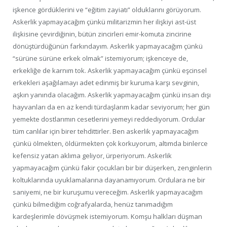
işkence gördüklerini ve “eğitim zayiatı” olduklarını görüyorum.
Askerlik yapmayacağım çünkü militarizmin her ilişkiyi ast-üst
ilişkisine çevirdiğinin, bütün zincirleri emir-komuta zincirine
dönüştürdüğünün farkındayım. Askerlik yapmayacağım çünkü
“sürüne sürüne erkek olmak” istemiyorum; işkenceye de,
erkekliğe de karnım tok. Askerlik yapmayacağım çünkü eşcinsel
erkekleri aşağılamayı adet edinmiş bir kuruma karşı sevginin,
aşkın yanında olacağım. Askerlik yapmayacağım çünkü insan dışı
hayvanları da en az kendi türdaşlarım kadar seviyorum; her gün
yemekte dostlarımın cesetlerini yemeyi reddediyorum. Ordular
tüm canlılar için birer tehdittirler. Ben askerlik yapmayacağım
çünkü ölmekten, öldürmekten çok korkuyorum, altımda binlerce
kefensiz yatan aklıma geliyor, ürperiyorum. Askerlik
yapmayacağım çünkü fakir çocukları bir bir düşerken, zenginlerin
koltuklarında uyuklamalarına dayanamıyorum. Ordulara ne bir
saniyemi, ne bir kuruşumu vereceğim. Askerlik yapmayacağım
çünkü bilmediğim coğrafyalarda, henüz tanımadığım
kardeşlerimle dövüşmek istemiyorum. Komşu halkları düşman