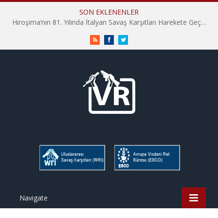
SON EKLENENLER
Hiroşima’nın 81. Yılında İtalyan Savaş Karşıtları Harekete Geçti: “Hatırlamak yeterli değil”
RSS
Facebook
Twitter
Navigate