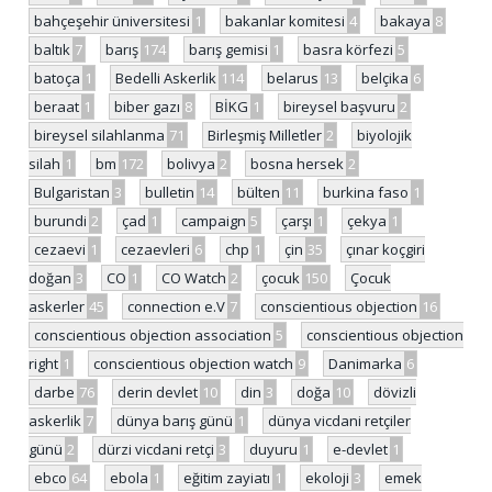
bahçeşehir üniversitesi
1
bakanlar komitesi
4
bakaya
8
baltık
7
barış
174
barış gemisi
1
basra körfezi
5
batoça
1
Bedelli Askerlik
114
belarus
13
belçika
6
beraat
1
biber gazı
8
BİKG
1
bireysel başvuru
2
bireysel silahlanma
71
Birleşmiş Milletler
2
biyolojik
silah
1
bm
172
bolivya
2
bosna hersek
2
Bulgaristan
3
bulletin
14
bülten
11
burkina faso
1
burundi
2
çad
1
campaign
5
çarşı
1
çekya
1
cezaevi
1
cezaevleri
6
chp
1
çin
35
çınar koçgiri
doğan
3
CO
1
CO Watch
2
çocuk
150
Çocuk
askerler
45
connection e.V
7
conscientious objection
16
conscientious objection association
5
conscientious objection
right
1
conscientious objection watch
9
Danimarka
6
darbe
76
derin devlet
10
din
3
doğa
10
dövizli
askerlik
7
dünya barış günü
1
dünya vicdani retçiler
günü
2
dürzi vicdani retçi
3
duyuru
1
e-devlet
1
ebco
64
ebola
1
eğitim zayiatı
1
ekoloji
3
emek