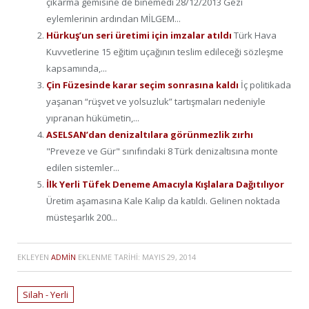
çıkarma gemisine de binemedi 28/12/2013 Gezi
eylemlerinin ardından MİLGEM...
Hürkuş’un seri üretimi için imzalar atıldı
Türk Hava
Kuvvetlerine 15 eğitim uçağının teslim edileceği sözleşme
kapsamında,...
Çin Füzesinde karar seçim sonrasına kaldı
İç politikada
yaşanan “rüşvet ve yolsuzluk” tartışmaları nedeniyle
yıpranan hükümetin,...
ASELSAN’dan denizaltılara görünmezlik zırhı
"Preveze ve Gür" sınıfındaki 8 Türk denizaltısına monte
edilen sistemler...
İlk Yerli Tüfek Deneme Amacıyla Kışlalara Dağıtılıyor
Üre­tim aşa­ma­sı­na Ka­le Ka­lıp da ka­tıl­dı. Ge­li­nen nok­ta­da
müs­te­şar­lık 200...
EKLEYEN
ADMIN
EKLENME TARIHI:
MAYIS 29, 2014
Silah - Yerli