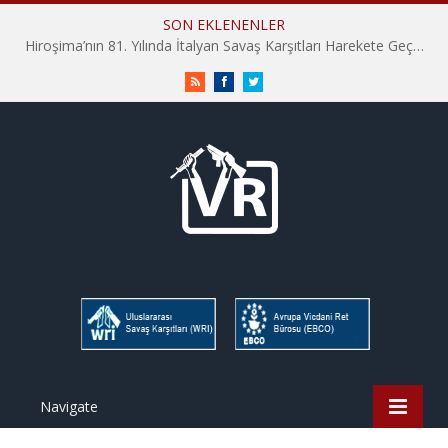
SON EKLENENLER
Hiroşima’nın 81. Yılında İtalyan Savaş Karşıtları Harekete Geçti: “Hatırlamak yeterli değil”
RSS
Facebook
Twitter
Navigate