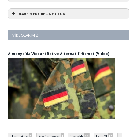
HABERLERE ABONE OLUN
VIDEOLARIMIZ
Almanya’da Vicdani Ret ve Alternatif Hizmet (Video)
'dur' ihtarı
3
#refusewar
1
1 aralık
11
1 eylül
12
1.