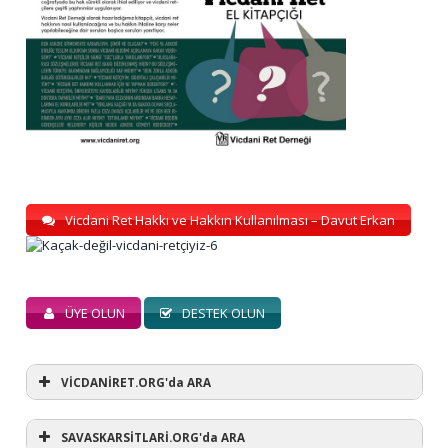
Vicdani Ret Hakkı ve Hakkın Kullanılması – Davut Erkan
ÜYE OLUN
DESTEK OLUN
VİCDANİRET.ORG'da ARA
SAVASKARSİTLARİ.ORG'da ARA