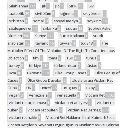
Silahlanma
114
şili
1
şiö
1
SIPRI
41
Sivil
İtaatsizlik
29
sivil ölüm
5
sığınma
1
sıkıyönetim
1
sırbistan
1
somali
8
sosyal medya
8
soykırım
15
sözleşmeli er
17
srilanka
2
sudan
12
Şüpheli Asker
Ölümleri
358
Suriye
172
Suruç Katliamı
1
suudi
arabistan
45
tayland
16
tayvan
4
tck 318
1
The
Multiplier Effect Of The Violation Of The Right To Conscientious
Objection
1
tihv
5
toma
2
TSK
188
tunus
1
turkey
2
türkiye
410
türkmenistan
2
tüsiad
6
ucm
10
ukrayna
118
Ulke Group Cases
1
Ülke Group of
Cases
1
Ülke Grubu Davaları
2
Uluslararası Vicdani Ret
Günü
1
UN
1
unicef
26
uruguay
1
uzay
1
vegan
3
Venezuela
1
venezuella
2
Vicdani Ret
1302
vicdani ret açıklaması
1
vicdani ret atölyesi
1
vicdani ret
bülten
2
vicdani ret bülteni
7
Vicdani Ret Derneği
278
vicdani ret hakkı
8
Vicdani Ret Hakkının İhlali Katmerli Etkisi:
Vicdani Retçilerin Seyahat Özgürlüğünün Kısıtlanması ve Çalışma