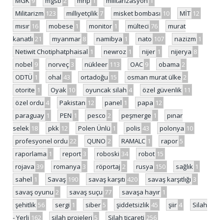
MGK
9
mgsb
2
mhp
1
militarizasyon
1
Militarizm
123
milliyetçilik
7
misket bombası
10
MİT
12
mısır
16
mobese
1
monitor
1
mülteci
76
murat
kanatlı
21
myanmar
8
namibya
1
nato
107
nazizm
1
Netiwit Chotiphatphaisal
1
newroz
1
nijer
1
nijerya
8
nobel
9
norveç
3
nükleer
113
OAC
9
obama
2
ODTÜ
1
ohal
43
ortadoğu
15
osman murat ülke
2
otorite
1
Oyak
10
oyuncak silah
4
özel güvenlik
11
özel ordu
4
Pakistan
12
panel
1
papa
12
paraguay
1
PEN
1
pesco
2
peşmerge
1
pınar
selek
18
pkk
12
Polen Ünlü
1
polis
43
polonya
10
profesyonel ordu
22
QUNO
2
RAMALC
1
rapor
5
raporlama
1
report
3
roboski
34
robot
15
rojava
39
romanya
3
röportaj
2
rusya
150
sağlık
1
sahel
1
Savaş
190
savaş karşıtı
420
savaş karşıtlığı
3
savaş oyunu
2
savaş suçu
77
savaşa hayır
1
şehitlik
56
sergi
1
siber
5
şiddetsizlik
45
şiir
4
Silah
- Yerli
162
silah projeleri
5
Silah ticareti
256