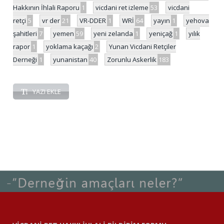
Hakkının İhlali Raporu
1
vicdani ret izleme
53
vicdani
retçi
5
vr der
21
VR-DDER
1
WRİ
64
yayın
1
yehova
şahitleri
7
yemen
59
yeni zelanda
1
yeniçağ
1
yılık
rapor
1
yoklama kaçağı
2
Yunan Vicdani Retçiler
Derneği
1
yunanistan
40
Zorunlu Askerlik
183
YAZI EKLE