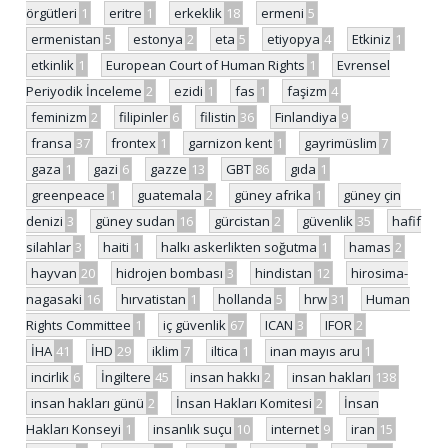
örgütleri
1
eritre
1
erkeklik
18
ermeni
5
ermenistan
5
estonya
2
eta
5
etiyopya
4
Etkiniz
1
etkinlik
1
European Court of Human Rights
1
Evrensel
Periyodik İnceleme
2
ezidi
1
fas
1
faşizm
4
feminizm
2
filipinler
6
filistin
36
Finlandiya
9
fransa
37
frontex
1
garnizon kent
1
gayrimüslim
7
gaza
1
gazi
6
gazze
13
GBT
86
gıda
1
greenpeace
1
guatemala
2
güney afrika
1
güney çin
denizi
3
güney sudan
16
gürcistan
2
güvenlik
35
hafif
silahlar
3
haiti
1
halkı askerlikten soğutma
1
hamas
2
hayvan
20
hidrojen bombası
3
hindistan
12
hirosima-
nagasaki
16
hırvatistan
1
hollanda
5
hrw
31
Human
Rights Committee
1
iç güvenlik
67
ICAN
3
IFOR
2
İHA
41
İHD
29
iklim
7
iltica
1
inan mayıs aru
1
incirlik
6
İngiltere
45
insan hakkı
2
insan hakları
138
insan hakları günü
2
İnsan Hakları Komitesi
2
İnsan
Hakları Konseyi
1
insanlık suçu
10
internet
9
iran
15