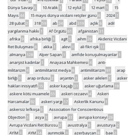
Dünya Savaşı
5
10 Aralık
1
12 eylül
3
12 mart
1
15
Mayıs
44
15 mayıs dünya vicdani retçiler günü
6
2024
1
28 şubat
2
318
59
ab
24
abd
319
açlık
6
adil
yargılanma hakkı
1
Af Örgütü
61
afganistan
31
afrika
9
afrika birliği
1
agit
1
aihm
26
Akdeniz Vicdani
Ret Buluşması
6
akka
1
alevi
1
ali fikri ışık
13
almanya
128
Alper Sapan
1
amfide konuşulmayanlar
1
anarşist kadınlar
1
Anayasa Mahkemesi
4
anti-
militarizm
4
antimilitarist medya
8
antimilitarizm
97
arap
birliği
1
arap ordusu
2
arjantin
1
asker aileleri
1
asker
hakları inisiyatifi
15
asker kaçağı
31
asker uğurlama
18
askere kötü muamele
55
askeri cezaevi
4
Askeri
Harcamalar
92
askeri yargı
17
Askerlik Kanunu
1
askersiz lefkoşa
5
Association for Conscientious
Objection
1
asya
1
avrupa
41
avrupa konseyi
26
Avrupa Vicdani Ret Bürosu
2
avustralya
5
avusturya
2
AYİM
1
AYM
14
ayrımcılık
1
azerbaycan
8
bae
2