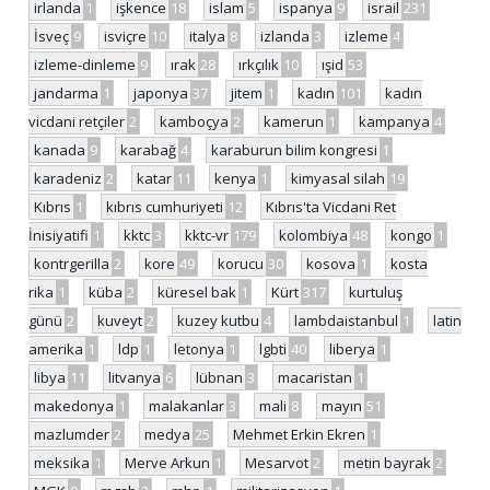
irlanda
1
işkence
18
islam
5
ispanya
9
israil
231
İsveç
9
isviçre
10
italya
8
izlanda
3
izleme
4
izleme-dinleme
9
ırak
28
ırkçılık
10
ışid
53
jandarma
1
japonya
37
jitem
1
kadın
101
kadın
vicdani retçiler
2
kamboçya
2
kamerun
1
kampanya
4
kanada
9
karabağ
4
karaburun bilim kongresi
1
karadeniz
2
katar
11
kenya
1
kimyasal silah
19
Kıbrıs
1
kıbrıs cumhuriyeti
12
Kıbrıs'ta Vicdani Ret
İnisiyatifi
1
kktc
3
kktc-vr
179
kolombiya
48
kongo
1
kontrgerilla
2
kore
49
korucu
30
kosova
1
kosta
rika
1
küba
2
küresel bak
1
Kürt
317
kurtuluş
günü
2
kuveyt
2
kuzey kutbu
4
lambdaistanbul
1
latin
amerika
1
ldp
1
letonya
1
lgbti
40
liberya
1
libya
11
litvanya
6
lübnan
3
macaristan
1
makedonya
1
malakanlar
3
mali
8
mayın
51
mazlumder
2
medya
25
Mehmet Erkin Ekren
1
meksika
1
Merve Arkun
1
Mesarvot
2
metin bayrak
2