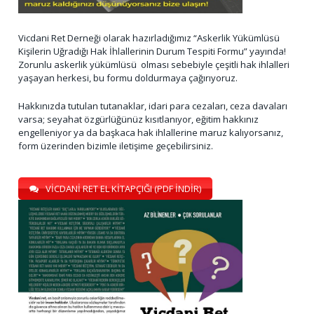
Vicdani Ret Derneği olarak hazırladığımız “Askerlik Yükümlüsü
Kişilerin Uğradığı Hak İhlallerinin Durum Tespiti Formu” yayında!
Zorunlu askerlik yükümlüsü olması sebebiyle çeşitli hak ihlalleri
yaşayan herkesi, bu formu doldurmaya çağırıyoruz.
Hakkınızda tutulan tutanaklar, idari para cezaları, ceza davaları
varsa; seyahat özgürlüğünüz kısıtlanıyor, eğitim hakkınız
engelleniyor ya da başkaca hak ihlallerine maruz kalıyorsanız,
form üzerinden bizimle iletişime geçebilirsiniz.
VİCDANİ RET EL KİTAPÇIĞI (PDF İNDİR)