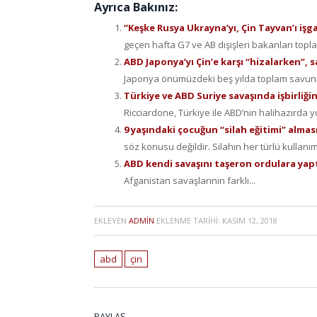
Ayrıca Bakınız:
“Keşke Rusya Ukrayna’yı, Çin Tayvan’ı iş
geçen hafta G7 ve AB dışişleri bakanları toplan
ABD Japonya’yı Çin’e karşı “hizalarken”, 
Japonya önümüzdeki beş yılda toplam savunm
Türkiye ve ABD Suriye savaşında işbirliği
Ricciardone, Türkiye ile ABD’nin halihazırda y
9 yaşındaki çocuğun “silah eğitimi” alması
söz konusu değildir. Silahın her türlü kullanımı
ABD kendi savaşını taşeron ordulara yap
Afganistan savaşlarının farklı...
EKLEYEN
ADMIN
EKLENME TARIHI:
KASIM 12, 2018
abd
çin
PAYLAŞ.