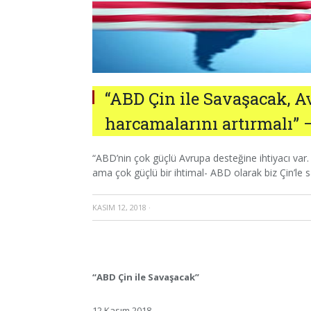
“ABD Çin ile Savaşacak, Av
harcamalarını artırmalı”
“ABD’nin çok güçlü Avrupa desteğine ihtiyacı var.
ama çok güçlü bir ihtimal- ABD olarak biz Çin’le 
KASIM 12, 2018
·
“ABD Çin ile Savaşacak”
12 Kasım 2018