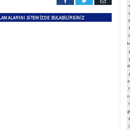
Facebook
Twitter
Email
k
d
a
n
g