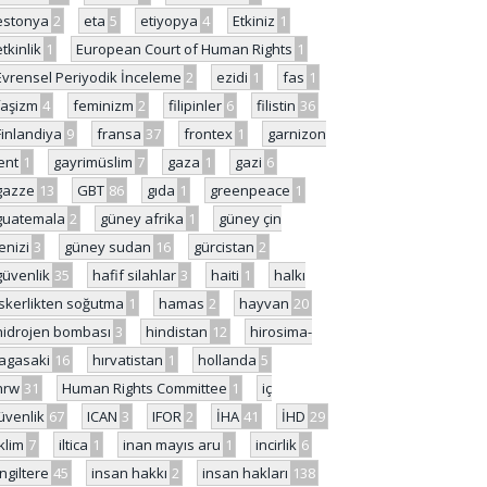
estonya
2
eta
5
etiyopya
4
Etkiniz
1
etkinlik
1
European Court of Human Rights
1
Evrensel Periyodik İnceleme
2
ezidi
1
fas
1
faşizm
4
feminizm
2
filipinler
6
filistin
36
Finlandiya
9
fransa
37
frontex
1
garnizon
ent
1
gayrimüslim
7
gaza
1
gazi
6
gazze
13
GBT
86
gıda
1
greenpeace
1
guatemala
2
güney afrika
1
güney çin
enizi
3
güney sudan
16
gürcistan
2
güvenlik
35
hafif silahlar
3
haiti
1
halkı
skerlikten soğutma
1
hamas
2
hayvan
20
hidrojen bombası
3
hindistan
12
hirosima-
agasaki
16
hırvatistan
1
hollanda
5
hrw
31
Human Rights Committee
1
iç
üvenlik
67
ICAN
3
IFOR
2
İHA
41
İHD
29
iklim
7
iltica
1
inan mayıs aru
1
incirlik
6
İngiltere
45
insan hakkı
2
insan hakları
138