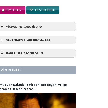
ÜYE OLUN
DESTEK OLUN
VİCDANİRET.ORG'da ARA
SAVASKARSİTLARİ.ORG'da ARA
HABERLERE ABONE OLUN
VIDEOLARIMIZ
mut Can Kalaniz’in Vicdani Ret Beyanı ve İşe
aramazlık Manifestosu