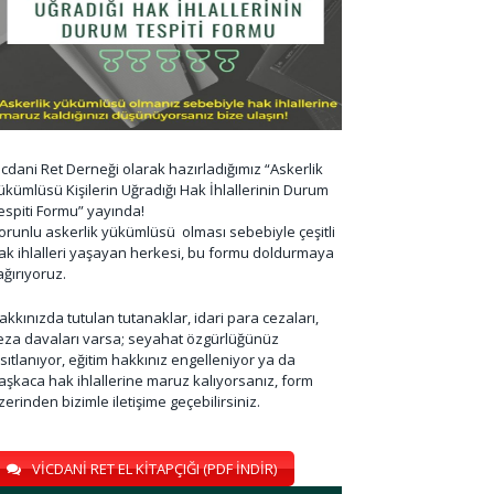
icdani Ret Derneği olarak hazırladığımız “Askerlik
ükümlüsü Kişilerin Uğradığı Hak İhlallerinin Durum
espiti Formu” yayında!
orunlu askerlik yükümlüsü olması sebebiyle çeşitli
ak ihlalleri yaşayan herkesi, bu formu doldurmaya
ağırıyoruz.
akkınızda tutulan tutanaklar, idari para cezaları,
eza davaları varsa; seyahat özgürlüğünüz
ısıtlanıyor, eğitim hakkınız engelleniyor ya da
aşkaca hak ihlallerine maruz kalıyorsanız, form
zerinden bizimle iletişime geçebilirsiniz.
VİCDANİ RET EL KİTAPÇIĞI (PDF İNDİR)