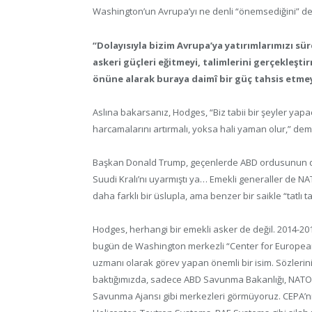
Washington’un Avrupa’yı ne denli “önemsediğini” de
“Dolayısıyla bizim Avrupa’ya yatırımlarımızı 
askeri güçleri eğitmeyi, talimlerini gerçekleştir
önüne alarak buraya daimî bir güç tahsis etmey
Aslına bakarsanız, Hodges, “Biz tabii bir şeyler yap
harcamalarını artırmalı, yoksa hali yaman olur,” dem
Başkan Donald Trump, geçenlerde ABD ordusunun de
Suudi Kralı’nı uyarmıştı ya… Emekli generaller de NA
daha farklı bir üslupla, ama benzer bir saikle “tatlı ta
Hodges, herhangi bir emekli asker de değil. 2014-2
bugün de Washington merkezli “Center for European Po
uzmanı olarak görev yapan önemli bir isim. Sözlerini
baktığımızda, sadece ABD Savunma Bakanlığı, NATO 
Savunma Ajansı gibi merkezleri görmüyoruz. CEPA’nı