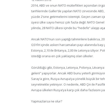
2014, ABD ve onun NATO müttefikleri açısından örgütün 
tarihlerinde Galler’de yapılan NATO zirvesinde ABD, 
yüzde 2’sine getirmelerini istemişti. Geçen zaman 
üyesi ülke sayısı henüz çok fazla değil. NATO Genel
yılında, 28 NATO ülkesi içinde bu “hedefe” ulaşıp aşa
Ancak NATO’nun son yaptığı tahminlere bakılırsa, 2
GSYİH içinde askeri harcamaları payı alanında başı yü
Estonya, 2,10 ile Britanya, 2,00 ile Letonya izliyor. 
istediği orana en çok yaklaşmış olan ülkeler.
Görüldüğü gibi, Estonya, Letonya, Polonya, Litvanya
geleni” yapıyorlar. Ancak ABD bunu yeterli görmüyor
Saray’a göre, Rusya Avrupa’ya yönelik büyük bir tehd
seyretmekle yetiniyor. O nedenle, ABD Çin ile Pasifi
Avrupa ülkeleri Rusya’ya karşı çok daha fazlasını ya
Yapmazlarsa ne olur?