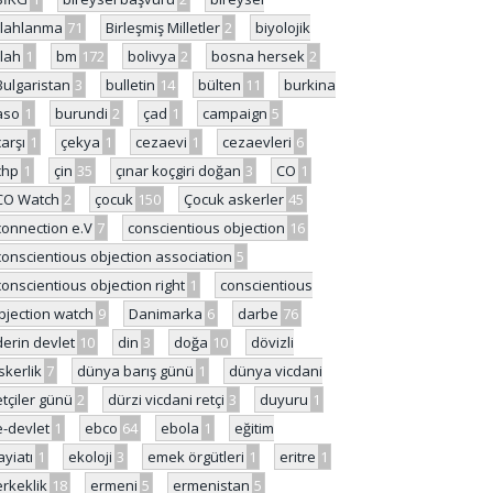
ilahlanma
71
Birleşmiş Milletler
2
biyolojik
ilah
1
bm
172
bolivya
2
bosna hersek
2
Bulgaristan
3
bulletin
14
bülten
11
burkina
aso
1
burundi
2
çad
1
campaign
5
çarşı
1
çekya
1
cezaevi
1
cezaevleri
6
chp
1
çin
35
çınar koçgiri doğan
3
CO
1
CO Watch
2
çocuk
150
Çocuk askerler
45
connection e.V
7
conscientious objection
16
conscientious objection association
5
conscientious objection right
1
conscientious
bjection watch
9
Danimarka
6
darbe
76
derin devlet
10
din
3
doğa
10
dövizli
skerlik
7
dünya barış günü
1
dünya vicdani
etçiler günü
2
dürzi vicdani retçi
3
duyuru
1
e-devlet
1
ebco
64
ebola
1
eğitim
ayiatı
1
ekoloji
3
emek örgütleri
1
eritre
1
erkeklik
18
ermeni
5
ermenistan
5