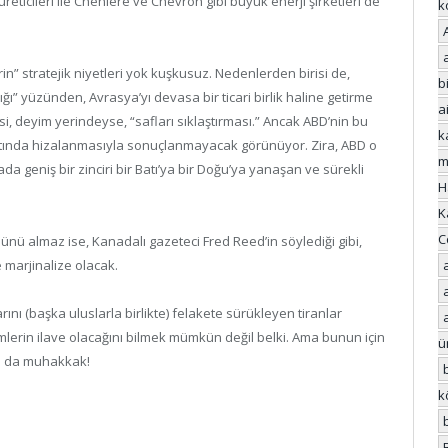
reticileri ile Cheniere ve Chevron gibi büyük enerji şirketleri de
k
in” stratejik niyetleri yok kuşkusuz. Nedenlerden birisi de,
bi
ğı” yüzünden, Avrasya’yı devasa bir ticari birlik haline getirme
a
, deyim yerindeyse, “safları sıklaştırması.” Ancak ABD’nin bu
k
hattında hizalanmasıyla sonuçlanmayacak görünüyor. Zira, ABD o
m
da geniş bir zinciri bir Batı’ya bir Doğu’ya yanaşan ve sürekli
H
K
C
ünü almaz ise, Kanadalı gazeteci Fred Reed’in söylediği gibi,
 marjinalize olacak.
nı (başka uluslarla birlikte) felakete sürükleyen tiranlar
lerin ilave olacağını bilmek mümkün değil belki. Ama bunun için
ü
u da muhakkak!
k