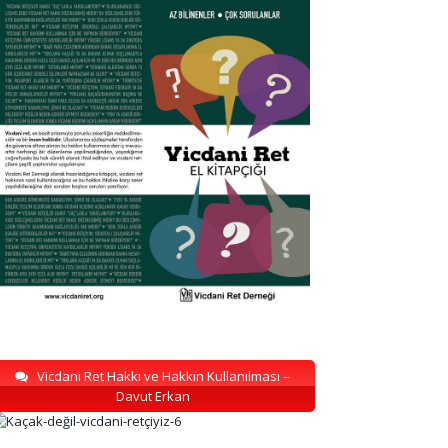
Vicdani Ret Hakkı ve Hakkın Kullanılması –
Davut Erkan