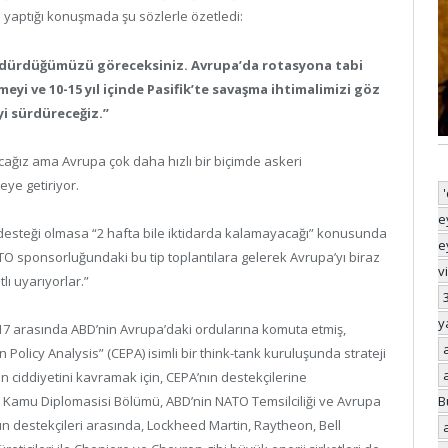
 yaptığı konuşmada şu sözlerle özetledi:
sürdürdüğümüzü göreceksiniz. Avrupa’da rotasyona tabi
meyi ve 10-15 yıl içinde Pasifik’te savaşma ihtimalimizi göz
i sürdüreceğiz.”
acağız ama Avrupa çok daha hızlı bir biçimde askeri
eye getiriyor.
e
steği olmasa “2 hafta bile iktidarda kalamayacağı” konusunda
e
TO sponsorluğundaki bu tip toplantılara gelerek Avrupa’yı biraz
v
tlı uyarıyorlar.”
y
017 arasında ABD’nin Avrupa’daki ordularına komuta etmiş,
licy Analysis” (CEPA) isimli bir think-tank kuruluşunda strateji
n ciddiyetini kavramak için, CEPA’nın destekçilerine
Kamu Diplomasisi Bölümü, ABD’nin NATO Temsilciliği ve Avrupa
B
n destekçileri arasında, Lockheed Martin, Raytheon, Bell