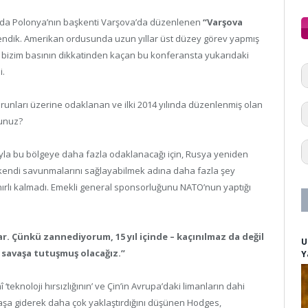
ında Polonya’nın başkenti Varşova’da düzenlenen
“Varşova
rendik. Amerikan ordusunda uzun yıllar üst düzey görev yapmış
 bizim basının dikkatinden kaçan bu konferansta yukarıdaki
i.
runları üzerine odaklanan ve ilki 2014 yılında düzenlenmiş olan
sunuz?
cıyla bu bölgeye daha fazla odaklanacağı için, Rusya yeniden
da kendi savunmalarını sağlayabilmek adına daha fazla şey
ınırlı kalmadı. Emekli general sponsorluğunu NATO’nun yaptığı
r. Çünkü zannediyorum, 15 yıl içinde – kaçınılmaz da değil
U
e savaşa tutuşmuş olacağız.”
Y
 ‘teknoloji hırsızlığının’ ve Çin’in Avrupa’daki limanların dahi
aşa giderek daha çok yaklaştırdığını düşünen Hodges,