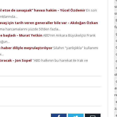
s
gal etse de savaşsak” havası hakim – Yücel Özdemir
En son
s
tılarında...
savaş için tarih veren generaller bile var – Akdoğan Özkan
f
a harcamalarını yüzde 50’den fazla...
ne başladı – Murat Yetkin
ABD’nin Ankara Büyükelçisi Frank
oğun...
 haber diliyle meşrulaştırılıyor
Silahın "yanlışlıkla" kullanımı
...
tıracak – Jon Sopel
"ABD halkının bu harekat ile Irak ve
o
a
r
z