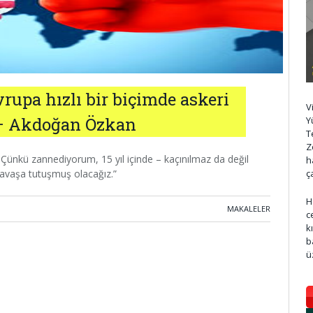
rupa hızlı bir biçimde askeri
V
 – Akdoğan Özkan
Y
T
Z
 Çünkü zannediyorum, 15 yıl içinde – kaçınılmaz da değil
h
savaşa tutuşmuş olacağız.”
ç
H
MAKALELER
c
k
b
ü