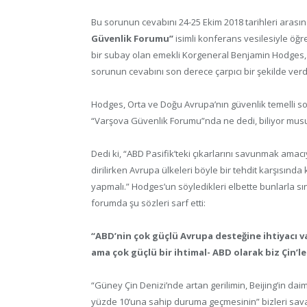
Bu sorunun cevabını 24-25 Ekim 2018 tarihleri aras
Güvenlik Forumu”
isimli konferans vesilesiyle öğ
bir subay olan emekli Korgeneral Benjamin Hodges,
sorunun cevabını son derece çarpıcı bir şekilde verd
Hodges, Orta ve Doğu Avrupa’nın güvenlik temelli so
“Varşova Güvenlik Forumu”nda ne dedi, biliyor mu
Dedi ki, “ABD Pasifik’teki çıkarlarını savunmak ama
dirilirken Avrupa ülkeleri böyle bir tehdit karşısın
yapmalı.” Hodges’un söyledikleri elbette bunlarla s
forumda şu sözleri sarf etti:
“ABD’nin çok güçlü Avrupa desteğine ihtiyacı va
ama çok güçlü bir ihtimal- ABD olarak biz Çin’l
“Güney Çin Denizi’nde artan gerilimin, Beijing’in daimî
yüzde 10’una sahip duruma geçmesinin” bizleri sav