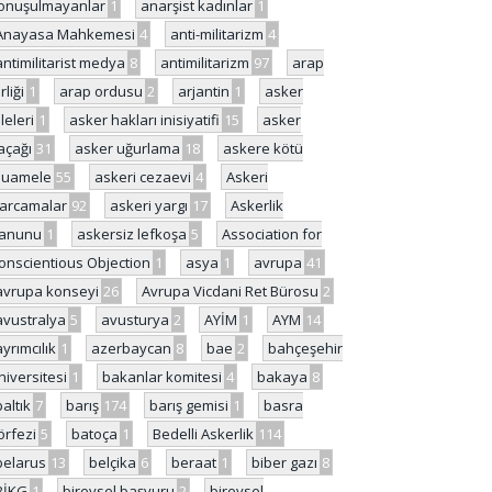
onuşulmayanlar
1
anarşist kadınlar
1
Anayasa Mahkemesi
4
anti-militarizm
4
antimilitarist medya
8
antimilitarizm
97
arap
rliği
1
arap ordusu
2
arjantin
1
asker
ileleri
1
asker hakları inisiyatifi
15
asker
açağı
31
asker uğurlama
18
askere kötü
uamele
55
askeri cezaevi
4
Askeri
arcamalar
92
askeri yargı
17
Askerlik
anunu
1
askersiz lefkoşa
5
Association for
onscientious Objection
1
asya
1
avrupa
41
avrupa konseyi
26
Avrupa Vicdani Ret Bürosu
2
avustralya
5
avusturya
2
AYİM
1
AYM
14
ayrımcılık
1
azerbaycan
8
bae
2
bahçeşehir
niversitesi
1
bakanlar komitesi
4
bakaya
8
baltık
7
barış
174
barış gemisi
1
basra
örfezi
5
batoça
1
Bedelli Askerlik
114
belarus
13
belçika
6
beraat
1
biber gazı
8
BİKG
1
bireysel başvuru
2
bireysel