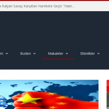
Hiroşima’nın 81. Yılında İtalyan Savaş Karşıtları Harekete Geçti: “Hatırlamak yeterli değil”
em
Bizden
Makaleler
Etkinlikler