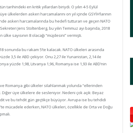
tarihindeki en kritik yıllardan biriydi. O yılın 4-5 Eylül
üye ülkelerden askeri harcamalarını on yıl içinde GSYİH’larının
içinde askeri harcamalarında bu hedefi tutturan ve geçen NATO
 Sekreteri Jens Stoltenberg, bu yılın Temmuz ayı başında, 2018
n ülke sayısının 8 olacağı “müjdesini” vermişti.
018 sonunda bu rakam 5’te kalacak. NATO ülkeleri arasında
zde 3,5 ile ABD çekiyor. Onu 2,27 ile Yunanistan, 2,14 ile
Polonya yüzde 1,98, Litvanya 1,96, Romanya ise 1,93 ile ABD’nin
 ve Romanya gibi ülkeler silahlanmak yolunda “ellerinden
. Diğer üye ülkelere de sesleniyor. Nedeni çok açık: Beyaz
it ve bu tehdit gün geçtikçe büyüyor. Avrupa ise bu tehdidi
k’te mücadele ederken, NATO ülkeleri, özellikle de Orta ve Doğu
pmalı.