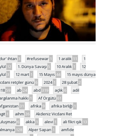
'dur' ihtarı
3
#refusewar
1
1 aralık
11
1
ylül
12
1. Dünya Savaşı
5
10 Aralık
1
12
ylül
3
12 mart
1
15 Mayıs
44
15 mayıs dünya
icdani retçiler günü
6
2024
1
28 şubat
2
318
59
ab
24
abd
319
açlık
6
adil
argılanma hakkı
1
Af Örgütü
61
afganistan
31
afrika
9
afrika birliği
1
agit
1
aihm
26
Akdeniz Vicdani Ret
uluşması
6
akka
1
alevi
1
ali fikri ışık
13
almanya
128
Alper Sapan
1
amfide