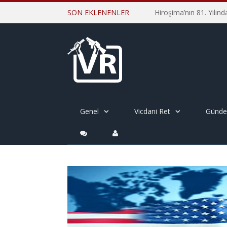
SON EKLENENLER
Genel
Vicdani Ret
Günd