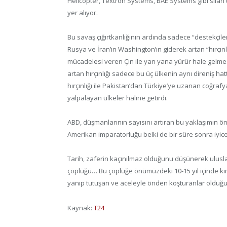
Helicopter, Textron Systems, BAE Systems gibi silah ü
yer alıyor.
Bu savaş çığırtkanlığının ardında sadece “destekçiler
Rusya ve İran’ın Washington’ın giderek artan “hırçınlı
mücadelesi veren Çin ile yan yana yürür hale gelmesi
artan hırçınlığı sadece bu üç ülkenin aynı direniş 
hırçınlığı ile Pakistan’dan Türkiye’ye uzanan coğrafya
yalpalayan ülkeler haline getirdi.
ABD, düşmanlarının sayısını artıran bu yaklaşımın ön
Amerikan imparatorluğu belki de bir süre sonra iyice
Tarih, zaferin kaçınılmaz olduğunu düşünerek ulusları
çöplüğü… Bu çöplüğe önümüzdeki 10-15 yıl içinde kim
yanıp tutuşan ve aceleyle önden koşturanlar olduğ
Kaynak:
T24