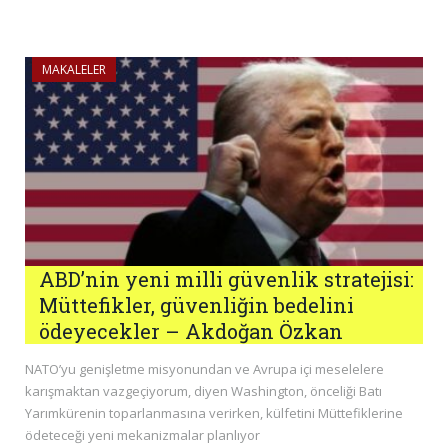
MAKALELER
ABD’nin yeni milli güvenlik stratejisi:
Müttefikler, güvenliğin bedelini
ödeyecekler – Akdoğan Özkan
NATO’yu genişletme misyonundan ve Avrupa içi meselelere
karışmaktan vazgeçiyorum, diyen Washington, önceliği Batı
Yarımkürenin toparlanmasına verirken, külfetini Müttefiklerine
ödeteceği yeni mekanizmalar planlıyor