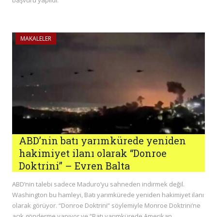
başvuru yapıldı.
MAKALELER
ABD’nin batı yarımkürede yeniden
hakimiyet ilanı olarak “Donroe
Doktrini” – Evren Balta
ABD’nin talebi sadece Maduro’yu sahneden indirmek değil.
Washington bu hamleyi, Batı yarımkürede yeniden hakimiyet ilanı
olarak görüyor. “Donroe Doktrini” söylemiyle Monroe Doktrini’ne
açık gönderme yapıyor ve “Batı yarımkürede Amerikan