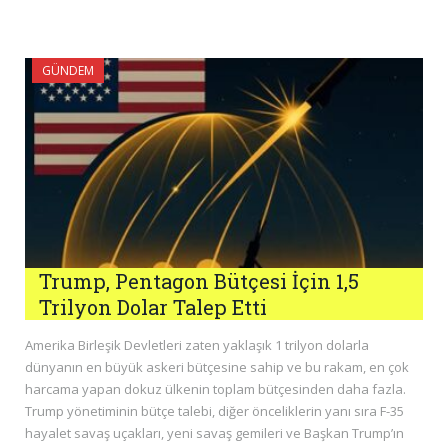
GÜNDEM
Trump, Pentagon Bütçesi İçin 1,5
Trilyon Dolar Talep Etti
Amerika Birleşik Devletleri zaten yaklaşık 1 trilyon dolarla
dünyanın en büyük askeri bütçesine sahip ve bu rakam, en çok
harcama yapan dokuz ülkenin toplam bütçesinden daha fazla.
Trump yönetiminin bütçe talebi, diğer önceliklerin yanı sıra F-35
hayalet savaş uçakları, yeni savaş gemileri ve Başkan Trump’ın