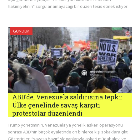
hakimiyetinin” sorgulanamayacağı bir düzen tesis etmek istiyor.
GÜNDEM
ABD’de, Venezuela saldırısına tepki:
Ülke genelinde savaş karşıtı
protestolar düzenlendi
Trump yönetiminin, Venezuela’ya yönelik askeri operasyonu
sonrası ABD’nin birçok eyaletinde on binlerce kişi sokaklara çıktı.
Göstericiler, “savaşa hayır” sloganlarıyla askeri müdahaleyi ve