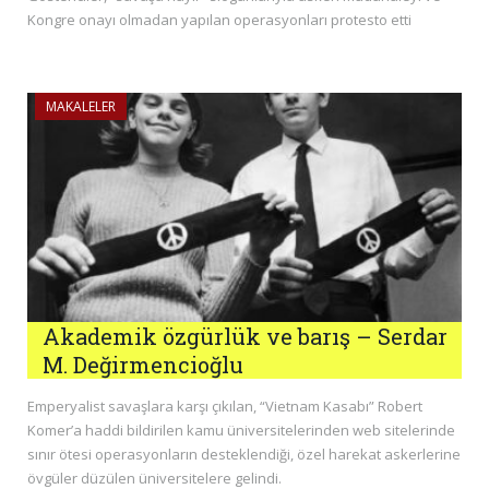
Kongre onayı olmadan yapılan operasyonları protesto etti
MAKALELER
Akademik özgürlük ve barış – Serdar
M. Değirmencioğlu
Emperyalist savaşlara karşı çıkılan, “Vietnam Kasabı” Robert
Komer’a haddi bildirilen kamu üniversitelerinden web sitelerinde
sınır ötesi operasyonların desteklendiği, özel harekat askerlerine
övgüler düzülen üniversitelere gelindi.