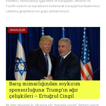
Komitesi, Venezuela’yı işgal etme ve Karayipler, Amazon ve
Pasifik sularını ve topraklarını kullanarak Karayipli kardeşlerimize
saldırma girişimlerini en güçlü şekilde kınıyor.
MAKALELER
Barış mimarlığından soykırım
sponsorluğuna: Trump’ın ağır
çelişkileri – Ertuğrul Cingil
Bir lider düşünün ki, Ukrayna için “masada çözüm” derken Gazze