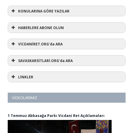
KONULARINA GÖRE YAZILAR
HABERLERE ABONE OLUN
KONULARINA GÖRE YAZILAR
AVUKATA DANIŞ
VİCDANİRET.ORG'da ARA
(1)
SAVASKARSİTLARİ.ORG'da ARA
#refusewar
(3)
'dur' ihtarı
(11)
1 aralık
LİNKLER
(12)
1 eylül
(5)
1. Dünya Savaşı
(1)
10 Aralık
(3)
12 eylül
VİDEOLARIMIZ
(1)
12 mart
(44)
15 Mayıs
(6)
15 mayıs dünya vicdani retçiler günü
1 Temmuz Abbasağa Parkı Vicdani Ret Açıklamaları
(2)
28 şubat
(59)
318
(1)
2024