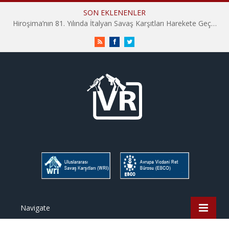
SON EKLENENLER
Hiroşima’nın 81. Yılında İtalyan Savaş Karşıtları Harekete Geçti: “Hatırlamak yeterli değil”
RSS
Facebook
Twitter
Navigate