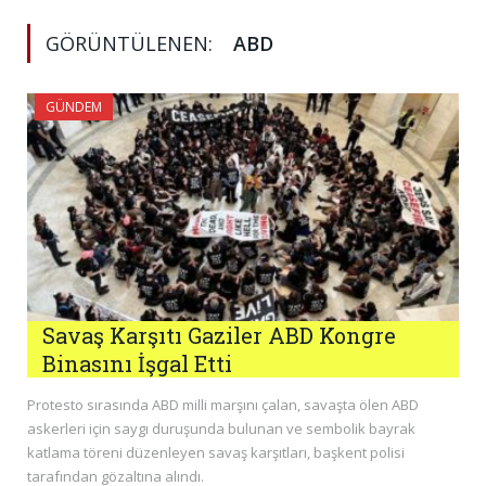
GÖRÜNTÜLENEN:
ABD
GÜNDEM
Savaş Karşıtı Gaziler ABD Kongre
Binasını İşgal Etti
Protesto sırasında ABD milli marşını çalan, savaşta ölen ABD
askerleri için saygı duruşunda bulunan ve sembolik bayrak
katlama töreni düzenleyen savaş karşıtları, başkent polisi
tarafından gözaltına alındı.