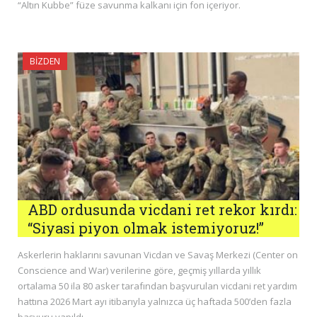
“Altın Kubbe” füze savunma kalkanı için fon içeriyor.
BIZDEN
ABD ordusunda vicdani ret rekor kırdı:
“Siyasi piyon olmak istemiyoruz!”
Askerlerin haklarını savunan Vicdan ve Savaş Merkezi (Center on
Conscience and War) verilerine göre, geçmiş yıllarda yıllık
ortalama 50 ila 80 asker tarafından başvurulan vicdani ret yardım
hattına 2026 Mart ayı itibarıyla yalnızca üç haftada 500’den fazla