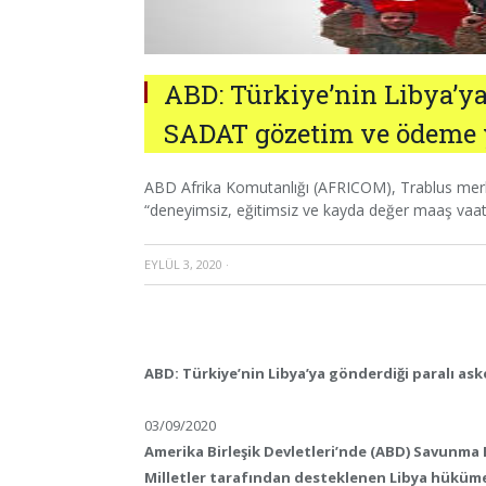
ABD: Türkiye’nin Libya’ya
SADAT gözetim ve ödeme 
ABD Afrika Komutanlığı (AFRICOM), Trablus merke
“deneyimsiz, eğitimsiz ve kayda değer maaş vaatle
EYLÜL 3, 2020
·
ABD: Türkiye’nin Libya’ya gönderdiği paralı ask
03/09/2020
Amerika Birleşik Devletleri’nde (ABD) Savunma B
Milletler tarafından desteklenen Libya hüküme