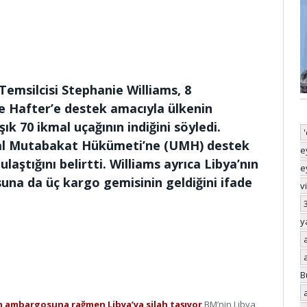
Temsilcisi Stephanie Williams, 8
 Hafter’e destek amacıyla ülkenin
k 70 ikmal uçağının indiğini söyledi.
usal Mutabakat Hükümeti’ne (UMH) destek
e
laştığını belirtti. Williams ayrıca Libya’nın
e
una da üç kargo gemisinin geldiğini ifade
v
y
B
n ambargosuna rağmen Libya’ya silah taşıyor
BM’nin Libya