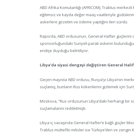
ABD Afrika Komutanlığı (AFRICOM), Trablus merkezli 
eğitimsiz ve kayda değer maaş vaatleriyle güdülenmiş”
askerlere gözetim ve ödeme yaptığını ileri sürdü.
Raporda, ABD ordusunun, General Hafter güçlerini d
sponsorluğundaki Suriyeli paralı askerin bulunduğ
endişe duyduğu belirtiliyor.
Libya’da siyasi dengeyi değiştiren General Hali
Geçen mayısta ABD ordusu, Rusya’yı Libya’nın merk
suçlamış, bunların Rus kökenlerini gizlemek için Suri
Moskova, “Rus ordusunun Libya’daki herhangi bir 
suçlamalarını reddetmişti.
Libya iç savaşında General Hafter’e bağlı güçler Mısı
Trablus müttefiki milisler ise Türkiye’den ve zengin 