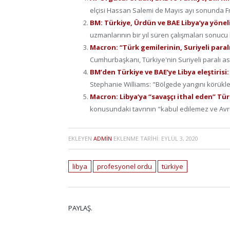
elçisi Hassan Salemi de Mayıs ayı sonunda Fr
BM: Türkiye, Ürdün ve BAE Libya’ya yöne
uzmanlarının bir yıl süren çalışmaları sonucu 
Macron: “Türk gemilerinin, Suriyeli paralı
Cumhurbaşkanı, Türkiye'nin Suriyeli paralı as
BM’den Türkiye ve BAE’ye Libya eleştirisi
Stephanie Williams: "Bölgede yangını körükley
Macron: Libya’ya “savaşçı ithal eden” Tü
konusundaki tavrının "kabul edilemez ve Avrup
EKLEYEN
ADMIN
EKLENME TARIHI:
EYLÜL 3, 2020
libya
profesyonel ordu
türkiye
PAYLAŞ.