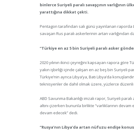
binlerce Suriyeli paralı savaşçının varlığının ü
yarattığına dikkat çekti.
Pentagon tarafından salı günü yayınlanan raporda L
savaşan Rus paralı askerlerinin artan varlığından da
“Türkiye en az 5 bin Suriyeli paralı asker gönde
2020 yılının ikinci çeyreğini kapsayan rapora göre T
yakın işbirliği içinde çalışan en az beş bin Suriyeli p
Türkiye’nin ayrıca Libya’ya, Batı Libya’da konuşland
teknisyenler de dahil olmak üzere, yüzlerce düzenli
ABD Savunma Bakanlığı imzalı rapor, Suriyeli paralı
altını çizerken bununla birlikte “varlıklarının dev
devam edecek” dedi.
“Rusya’nın Libya’da artan nüfuzu endişe konu