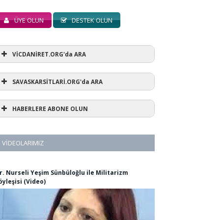
ÜYE OLUN
DESTEK OLUN
VİCDANİRET.ORG'da ARA
SAVASKARSİTLARİ.ORG'da ARA
HABERLERE ABONE OLUN
VIDEOLARIMIZ
r. Nurseli Yeşim Sünbüloğlu ile Militarizm
öyleşisi (Video)