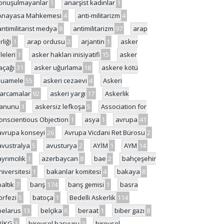
onuşulmayanlar
1
anarşist kadınlar
1
Anayasa Mahkemesi
4
anti-militarizm
4
antimilitarist medya
8
antimilitarizm
97
arap
rliği
1
arap ordusu
2
arjantin
1
asker
ileleri
1
asker hakları inisiyatifi
15
asker
açağı
31
asker uğurlama
18
askere kötü
uamele
55
askeri cezaevi
4
Askeri
arcamalar
92
askeri yargı
17
Askerlik
anunu
1
askersiz lefkoşa
5
Association for
onscientious Objection
1
asya
1
avrupa
41
avrupa konseyi
26
Avrupa Vicdani Ret Bürosu
2
avustralya
5
avusturya
2
AYİM
1
AYM
14
ayrımcılık
1
azerbaycan
8
bae
2
bahçeşehir
niversitesi
1
bakanlar komitesi
4
bakaya
8
baltık
7
barış
174
barış gemisi
1
basra
örfezi
5
batoça
1
Bedelli Askerlik
114
belarus
13
belçika
6
beraat
1
biber gazı
8
BİKG
1
bireysel başvuru
2
bireysel