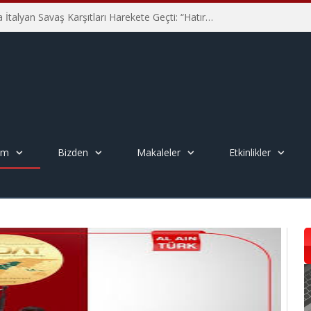
Hiroşima’nın 81. Yılında İtalyan Savaş Karşıtları Harekete Geçti: “Hatırlamak yeterli değil”
em
Bizden
Makaleler
Etkinlikler