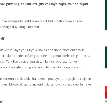
lkede güvenliği tehdit ettiğini ve Libya toplumunda tepki
ibya savaşında Trablus merkezli hükümetin rakipleri için
 endişe duyulduğu belirtildi.
rdi”
ürkiye’nin Libya’ya Suriye iç savaşında daha önce Ankara ile
aralı askeri Halife Hafter güçlerine karşı mücadele için gönderdi.
ırılan Türk hava savunma sistemleri için operatörler ve
 asker konuşlandırdığı da raporda öne çıkan diğer bir konu.
 askerlerin BM destekli hükümetin pozisyonunu güçlendirdiğinin
am etmesi Libya’daki genel güvenlik durumunu olumsuz etkilemeye
su”