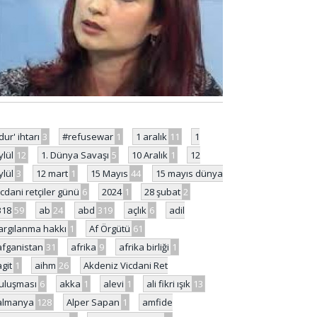
'dur' ihtarı
3
#refusewar
1
1 aralık
11
1
ylül
12
1. Dünya Savaşı
5
10 Aralık
1
12
ylül
3
12 mart
1
15 Mayıs
44
15 mayıs dünya
icdani retçiler günü
6
2024
1
28 şubat
2
318
59
ab
24
abd
319
açlık
6
adil
argılanma hakkı
1
Af Örgütü
61
afganistan
31
afrika
9
afrika birliği
1
agit
1
aihm
26
Akdeniz Vicdani Ret
uluşması
6
akka
1
alevi
1
ali fikri ışık
13
almanya
128
Alper Sapan
1
amfide