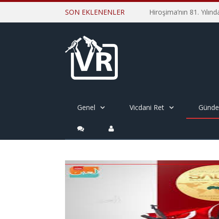
SON EKLENENLER
Genel
Vicdani Ret
Günd