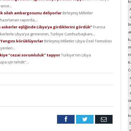
k
ance...
lik silah ambargosunu deliyorlar
Birleşmiş Milletler
hazırlanan raporda,...
bi
 askerler eşliğinde Libya’ya girdiklerini gördük”
Fransa
a
kerlerle Libya'ya girmesinin, Türkiye Cumhurbaşkanı...
k
: Yangını körüklüyorlar
Birleşmiş Milletler Libya Özel Temsilcisi
m
enleri...
H
rkiye “cezai sorumluluk” taşıyor
Türkiye'nin Libya
a için tehdit"...
K
C
ü
k
Facebook
Twitter
Email