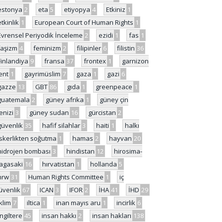
estonya
2
eta
5
etiyopya
4
Etkiniz
1
etkinlik
1
European Court of Human Rights
1
Evrensel Periyodik İnceleme
2
ezidi
1
fas
1
faşizm
4
feminizm
2
filipinler
6
filistin
36
Finlandiya
9
fransa
37
frontex
1
garnizon
ent
1
gayrimüslim
7
gaza
1
gazi
6
gazze
13
GBT
86
gıda
1
greenpeace
1
guatemala
2
güney afrika
1
güney çin
enizi
3
güney sudan
16
gürcistan
2
güvenlik
35
hafif silahlar
3
haiti
1
halkı
skerlikten soğutma
1
hamas
2
hayvan
20
hidrojen bombası
3
hindistan
12
hirosima-
agasaki
16
hırvatistan
1
hollanda
5
hrw
31
Human Rights Committee
1
iç
üvenlik
67
ICAN
3
IFOR
2
İHA
41
İHD
29
iklim
7
iltica
1
inan mayıs aru
1
incirlik
6
İngiltere
45
insan hakkı
2
insan hakları
138