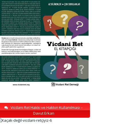
Vicdani Ret Hakkı ve Hakkın Kullanılması –
Davut Erkan