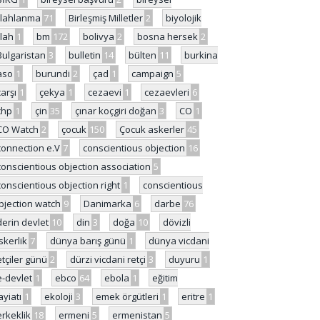
ilahlanma
71
Birleşmiş Milletler
2
biyolojik
ilah
1
bm
172
bolivya
2
bosna hersek
2
Bulgaristan
3
bulletin
14
bülten
11
burkina
aso
1
burundi
2
çad
1
campaign
5
çarşı
1
çekya
1
cezaevi
1
cezaevleri
6
chp
1
çin
35
çınar koçgiri doğan
3
CO
1
CO Watch
2
çocuk
150
Çocuk askerler
45
connection e.V
7
conscientious objection
16
conscientious objection association
5
conscientious objection right
1
conscientious
bjection watch
9
Danimarka
6
darbe
76
derin devlet
10
din
3
doğa
10
dövizli
skerlik
7
dünya barış günü
1
dünya vicdani
etçiler günü
2
dürzi vicdani retçi
3
duyuru
1
e-devlet
1
ebco
64
ebola
1
eğitim
ayiatı
1
ekoloji
3
emek örgütleri
1
eritre
1
erkeklik
18
ermeni
5
ermenistan
5