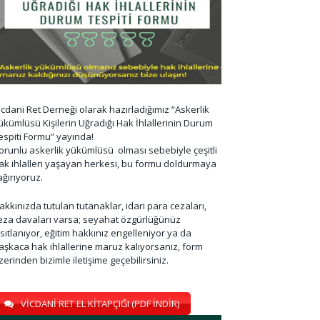
icdani Ret Derneği olarak hazırladığımız “Askerlik
ükümlüsü Kişilerin Uğradığı Hak İhlallerinin Durum
espiti Formu” yayında!
orunlu askerlik yükümlüsü olması sebebiyle çeşitli
ak ihlalleri yaşayan herkesi, bu formu doldurmaya
ağırıyoruz.
akkınızda tutulan tutanaklar, idari para cezaları,
eza davaları varsa; seyahat özgürlüğünüz
ısıtlanıyor, eğitim hakkınız engelleniyor ya da
aşkaca hak ihlallerine maruz kalıyorsanız, form
zerinden bizimle iletişime geçebilirsiniz.
VİCDANİ RET EL KİTAPÇIĞI (PDF İNDİR)