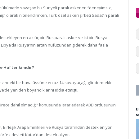
hükümetle savaşan bu Suriyeli paralı askerleri “deneyimsiz,
 olarak nitelendirirken, Türk özel askeri şirketi Sadat’ın paralı
estekleyen en az üç bin Rus paralı asker ve iki bin Rusya
u Libya’da Rusya’nın artan nüfuzundan giderek daha fazla
fe Hafter kimdir?
ezindeki bir hava üssüne en az 14 savaş uçağı göndermekle
ye’de yeniden boyandıklarını iddia etmişti.
sürece dahil olmadığı” konusunda ısrar ederek ABD ordusunun
D
s
r, Birleşik Arap Emirlikleri ve Rusya tarafından destekleniyor.
Körfez devleti Katar’dan destek alıyor.