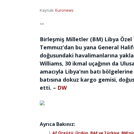
Kaynak:
Euronews
**
Birleşmiş Milletler (BM) Libya Özel 
Temmuz’dan bu yana General Halife
doğusundaki havalimanlarına yaklaşı
Williams, 30 ikmal uçağının da Ul
amacıyla Libya’nın batı bölgelerine u
batısına dokuz kargo gemisi, doğus
etti. –
DW
Ayrıca Bakınız:
Af Örgütü: Ürdün, BAE ve Türkiye, BM’ni