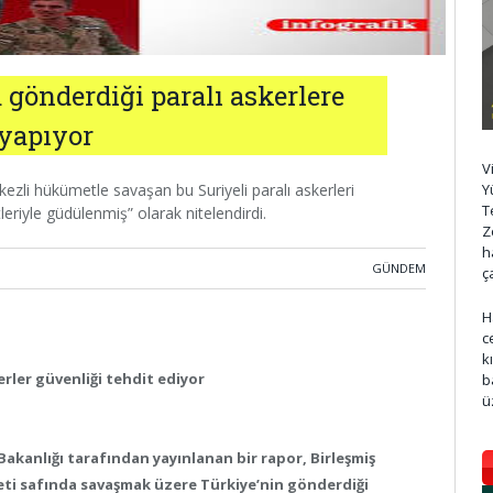
 gönderdiği paralı askerlere
yapıyor
V
zli hükümetle savaşan bu Suriyeli paralı askerleri
Y
T
riyle güdülenmiş” olarak nitelendirdi.
Z
h
GÜNDEM
ç
H
c
k
erler güvenliği tehdit ediyor
b
ü
akanlığı tarafından yayınlanan bir rapor, Birleşmiş
ti safında savaşmak üzere Türkiye’nin gönderdiği