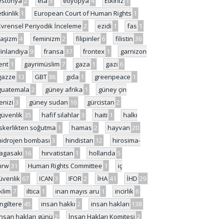
estonya
2
eta
5
etiyopya
4
Etkiniz
1
etkinlik
1
European Court of Human Rights
1
Evrensel Periyodik İnceleme
2
ezidi
1
fas
1
faşizm
4
feminizm
2
filipinler
6
filistin
36
Finlandiya
9
fransa
37
frontex
1
garnizon
ent
1
gayrimüslim
7
gaza
1
gazi
6
gazze
13
GBT
86
gıda
1
greenpeace
1
guatemala
2
güney afrika
1
güney çin
enizi
3
güney sudan
16
gürcistan
2
güvenlik
35
hafif silahlar
3
haiti
1
halkı
skerlikten soğutma
1
hamas
2
hayvan
20
hidrojen bombası
3
hindistan
12
hirosima-
agasaki
16
hırvatistan
1
hollanda
5
hrw
31
Human Rights Committee
1
iç
üvenlik
67
ICAN
3
IFOR
2
İHA
41
İHD
29
iklim
7
iltica
1
inan mayıs aru
1
incirlik
6
İngiltere
45
insan hakkı
2
insan hakları
138
insan hakları günü
2
İnsan Hakları Komitesi
2