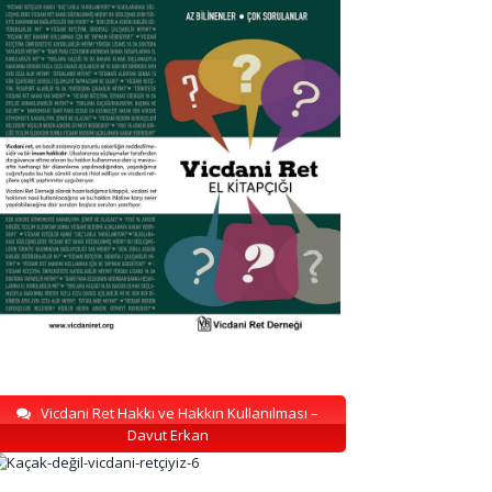
Vicdani Ret Hakkı ve Hakkın Kullanılması –
Davut Erkan