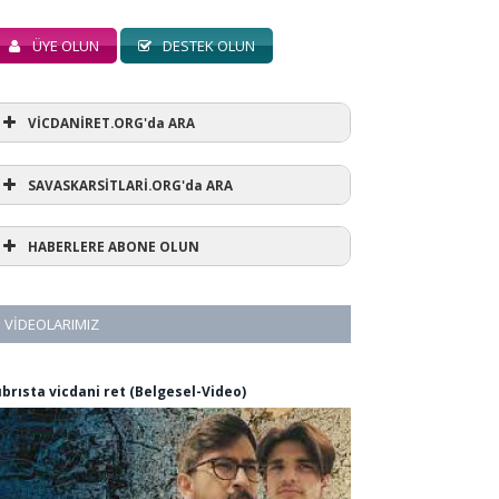
ÜYE OLUN
DESTEK OLUN
VİCDANİRET.ORG'da ARA
SAVASKARSİTLARİ.ORG'da ARA
HABERLERE ABONE OLUN
VIDEOLARIMIZ
ıbrısta vicdani ret (Belgesel-Video)