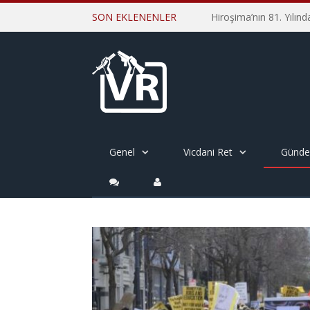
SON EKLENENLER
Genel
Vicdani Ret
Günd