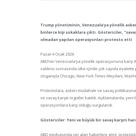
Trump yönetiminin, Venezuela’ya yönelik asker
binlerce kişi sokaklara çıktı. Göstericiler, “sa
olmadan yapılan operasyonları protesto etti
Pazar 4 Ocak 2026
ABD’nin Venezuela’ya yönelik operasyonuna karşı 
saldırısı sonrasında ülke içinde çok sayıda eyalette
sloganıyla Chicago, New York Times Meydanı, Washin
Protestolara, askeri müdahale ve savaş politikasına k
ve savaş karşıtı örgütler katıldı. Açıklamalarda, yeni
operasyonlara karşı olduğu vurgulandı.
Göstericiler: Yeni ve büyük bir savaş karşıtı h
ABD medyasında yer alan haberlere göre, protestolar, 