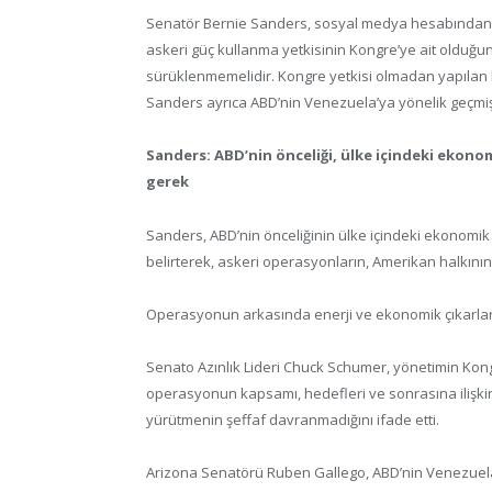
Senatör Bernie Sanders, sosyal medya hesabından y
askeri güç kullanma yetkisinin Kongre’ye ait olduğun
sürüklenmemelidir. Kongre yetkisi olmadan yapılan h
Sanders ayrıca ABD’nin Venezuela’ya yönelik geçmiş
Sanders: ABD’nin önceliği, ülke içindeki ekonom
gerek
Sanders, ABD’nin önceliğinin ülke içindeki ekonomik 
belirterek, askeri operasyonların, Amerikan halkının 
Operasyonun arkasında enerji ve ekonomik çıkarların 
Senato Azınlık Lideri Chuck Schumer, yönetimin Kongr
operasyonun kapsamı, hedefleri ve sonrasına ilişkin
yürütmenin şeffaf davranmadığını ifade etti.
Arizona Senatörü Ruben Gallego, ABD’nin Venezuela’y