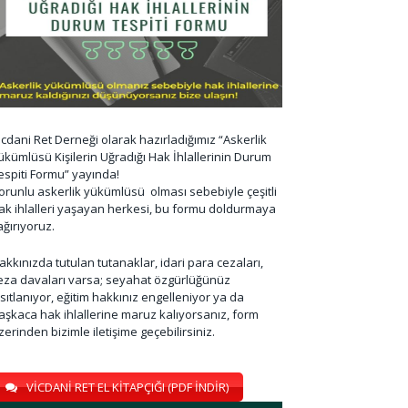
icdani Ret Derneği olarak hazırladığımız “Askerlik
ükümlüsü Kişilerin Uğradığı Hak İhlallerinin Durum
espiti Formu” yayında!
orunlu askerlik yükümlüsü olması sebebiyle çeşitli
ak ihlalleri yaşayan herkesi, bu formu doldurmaya
ağırıyoruz.
akkınızda tutulan tutanaklar, idari para cezaları,
eza davaları varsa; seyahat özgürlüğünüz
ısıtlanıyor, eğitim hakkınız engelleniyor ya da
aşkaca hak ihlallerine maruz kalıyorsanız, form
zerinden bizimle iletişime geçebilirsiniz.
VİCDANİ RET EL KİTAPÇIĞI (PDF İNDİR)