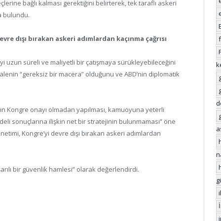
rine bağlı kalması gerektiğini belirterek, tek taraflı askeri
da bulundu.
vre dışı bırakan askeri adımlardan kaçınma çağrısı
uzun süreli ve maliyetli bir çatışmaya sürükleyebileceğini
k
alenin “gereksiz bir macera” olduğunu ve ABD’nin diplomatik
d
ının Kongre onayı olmadan yapılması, kamuoyuna yeterli
i sonuçlarına ilişkin net bir stratejinin bulunmaması” öne
a
yönetimi, Kongre’yi devre dışı bırakan askeri adımlardan
n
ılı bir güvenlik hamlesi” olarak değerlendirdi.
g