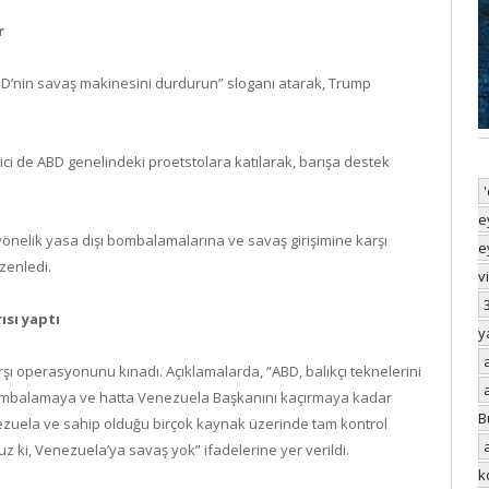
r
, ABD’nin savaş makinesini durdurun” sloganı atarak, Trump
ci de ABD genelindeki proetstolara katılarak, barışa destek
e
yönelik yasa dışı bombalamalarına ve savaş girişimine karşı
e
zenledi.
v
ısı yaptı
y
şı operasyonunu kınadı. Açıklamalarda, “ABD, balıkçı teknelerini
ombalamaya ve hatta Venezuela Başkanını kaçırmaya kadar
B
enezuela ve sahip olduğu birçok kaynak üzerinde tam kontrol
ruz ki, Venezuela’ya savaş yok” ifadelerine yer verildi.
k