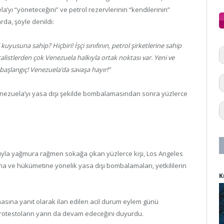
yı “yöneteceğini” ve petrol rezervlerinin “kendilerinin”
da, şöyle denildi:
uyusuna sahip? Hiçbiri! İşçi sınıfının, petrol şirketlerine sahip
alistlerden çok Venezuela halkıyla ortak noktası var. Yeni ve
başlangıç! Venezuela’da savaşa hayır!”
enezuela’yı yasa dışı şekilde bombalamasından sonra yüzlerce
ıyla yağmura rağmen sokağa çıkan yüzlerce kişi, Los Angeles
a ve hükümetine yönelik yasa dışı bombalamaları, yetkililerin
K
sına yanıt olarak ilan edilen acil durum eylem günü
 protestoların yarın da devam edeceğini duyurdu.