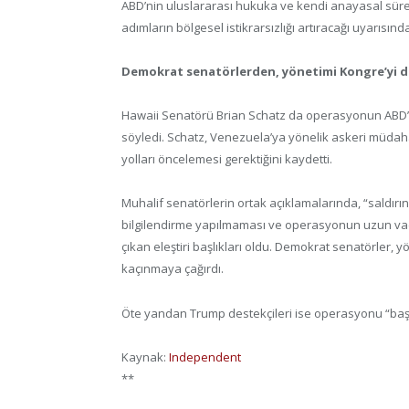
ABD’nin uluslararası hukuka ve kendi anayasal süreçle
adımların bölgesel istikrarsızlığı artıracağı uyarısın
Demokrat senatörlerden, yönetimi Kongre’yi de
Hawaii Senatörü Brian Schatz da operasyonun ABD’yi 
söyledi. Schatz, Venezuela’ya yönelik askeri müdah
yolları öncelemesi gerektiğini kaydetti.
Muhalif senatörlerin ortak açıklamalarında, “saldır
bilgilendirme yapılmaması ve operasyonun uzun vadel
çıkan eleştiri başlıkları oldu. Demokrat senatörler, 
kaçınmaya çağırdı.
Öte yandan Trump destekçileri ise operasyonu “başar
Kaynak:
Independent
**