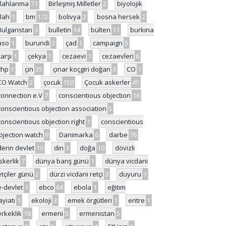
ilahlanma
71
Birleşmiş Milletler
2
biyolojik
ilah
1
bm
172
bolivya
2
bosna hersek
2
Bulgaristan
3
bulletin
14
bülten
11
burkina
aso
1
burundi
2
çad
1
campaign
5
çarşı
1
çekya
1
cezaevi
1
cezaevleri
6
chp
1
çin
35
çınar koçgiri doğan
3
CO
1
CO Watch
2
çocuk
150
Çocuk askerler
45
connection e.V
7
conscientious objection
16
conscientious objection association
5
conscientious objection right
1
conscientious
bjection watch
9
Danimarka
6
darbe
76
derin devlet
10
din
3
doğa
10
dövizli
skerlik
7
dünya barış günü
1
dünya vicdani
etçiler günü
2
dürzi vicdani retçi
3
duyuru
1
e-devlet
1
ebco
64
ebola
1
eğitim
ayiatı
1
ekoloji
3
emek örgütleri
1
eritre
1
erkeklik
18
ermeni
5
ermenistan
5