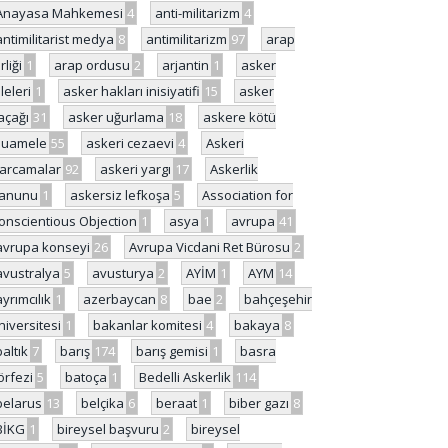
Anayasa Mahkemesi
4
anti-militarizm
4
antimilitarist medya
8
antimilitarizm
97
arap
rliği
1
arap ordusu
2
arjantin
1
asker
ileleri
1
asker hakları inisiyatifi
15
asker
açağı
31
asker uğurlama
18
askere kötü
uamele
55
askeri cezaevi
4
Askeri
arcamalar
92
askeri yargı
17
Askerlik
anunu
1
askersiz lefkoşa
5
Association for
onscientious Objection
1
asya
1
avrupa
41
avrupa konseyi
26
Avrupa Vicdani Ret Bürosu
2
avustralya
5
avusturya
2
AYİM
1
AYM
14
ayrımcılık
1
azerbaycan
8
bae
2
bahçeşehir
niversitesi
1
bakanlar komitesi
4
bakaya
8
baltık
7
barış
174
barış gemisi
1
basra
örfezi
5
batoça
1
Bedelli Askerlik
114
belarus
13
belçika
6
beraat
1
biber gazı
8
BİKG
1
bireysel başvuru
2
bireysel