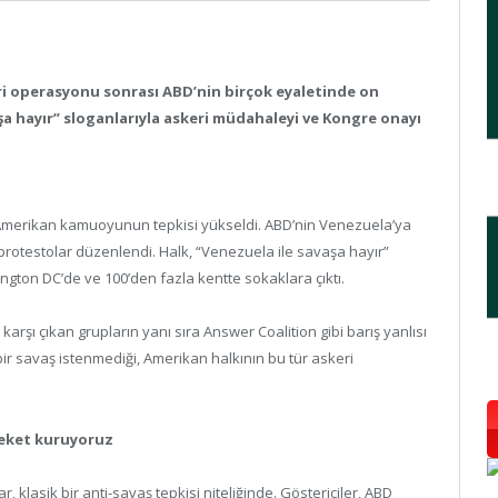
i operasyonu sonrası ABD’nin birçok eyaletinde on
vaşa hayır” sloganlarıyla askeri müdahaleyi ve Kongre onayı
Amerikan kamuoyunun tepkisi yükseldi. ABD’nin Venezuela’ya
 protestolar düzenlendi. Halk, “Venezuela ile savaşa hayır”
gton DC’de ve 100’den fazla kentte sokaklara çıktı.
arşı çıkan grupların yanı sıra Answer Coalition gibi barış yanlısı
 bir savaş istenmediği, Amerikan halkının bu tür askeri
areket kuruyoruz
klasik bir anti-savaş tepkisi niteliğinde. Göstericiler, ABD