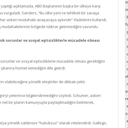
s
aptığı açıklamada, ABD Başkanının başka bir ülkeye karşı
s
u vurguladı. Sanders, “Bu ülke yeni ve tehlikeli bir savaşa
er askeri müdahale anayasaya aykırıdır” ifadelerini kullandı.
f
 müdahalelerinin bölgede istikrar getirmediğini savundu.
ik sorunlar ve sosyal eşitsizliklerle mücadele olması
sorunlar ve sosyal eşitsizliklerle mücadele olması gerektiğini
çıkarına hizmet etmediğini dile getirdi.
o
olabileceğine yönelik eleştiriler de dikkati çekti.
a
e’yi yeterince bilgilendirmediğini söyledi. Schumer, askeri
r
 net bir planın kamuoyuyla paylaşılmadığını belirterek,
z
a yönelik saldırısını “hukuksuz” olarak nitelendirdi. Gallego,