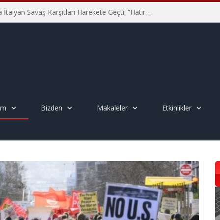
Hiroşima’nın 81. Yılında İtalyan Savaş Karşıtları Harekete Geçti: “Hatırlamak yeterli değil”
em
Bizden
Makaleler
Etkinlikler