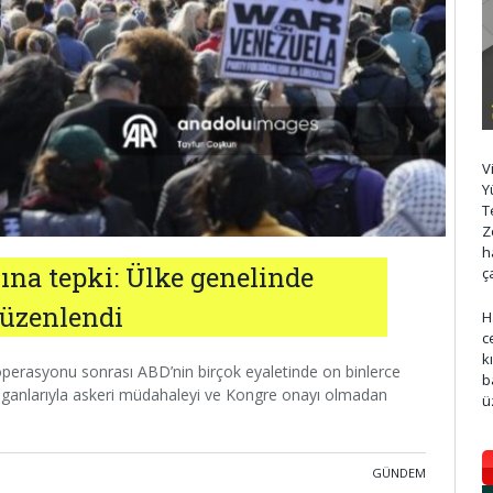
V
Y
T
Z
h
ına tepki: Ülke genelinde
ç
düzenlendi
H
c
k
operasyonu sonrası ABD’nin birçok eyaletinde on binlerce
b
 sloganlarıyla askeri müdahaleyi ve Kongre onayı olmadan
ü
GÜNDEM