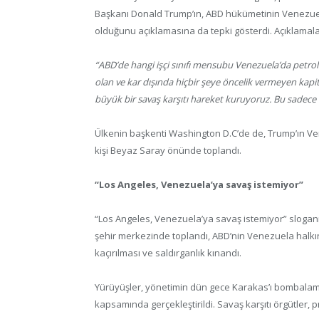
Başkanı Donald Trump’ın, ABD hükümetinin Venezuela’
olduğunu açıklamasına da tepki gösterdi. Açıklamalar
“ABD’de hangi işçi sınıfı mensubu Venezuela’da petrol k
olan ve kar dışında hiçbir şeye öncelik vermeyen kapit
büyük bir savaş karşıtı hareket kuruyoruz. Bu sadece 
Ülkenin başkenti Washington D.C’de de, Trump’ın V
kişi Beyaz Saray önünde toplandı.
“Los Angeles, Venezuela’ya savaş istemiyor”
“Los Angeles, Venezuela’ya savaş istemiyor” slogan
şehir merkezinde toplandı, ABD’nin Venezuela halkın
kaçırılması ve saldırganlık kınandı.
Yürüyüşler, yönetimin dün gece Karakas’ı bombalama
kapsamında gerçekleştirildi. Savaş karşıtı örgütler,