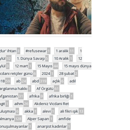
'dur' ihtarı
3
#refusewar
1
1 aralık
11
1
ylül
12
1. Dünya Savaşı
5
10 Aralık
1
12
ylül
3
12 mart
1
15 Mayıs
44
15 mayıs dünya
icdani retçiler günü
6
2024
1
28 şubat
2
318
59
ab
24
abd
319
açlık
6
adil
argılanma hakkı
1
Af Örgütü
61
afganistan
31
afrika
9
afrika birliği
1
agit
1
aihm
26
Akdeniz Vicdani Ret
uluşması
6
akka
1
alevi
1
ali fikri ışık
13
almanya
128
Alper Sapan
1
amfide
onuşulmayanlar
1
anarşist kadınlar
1