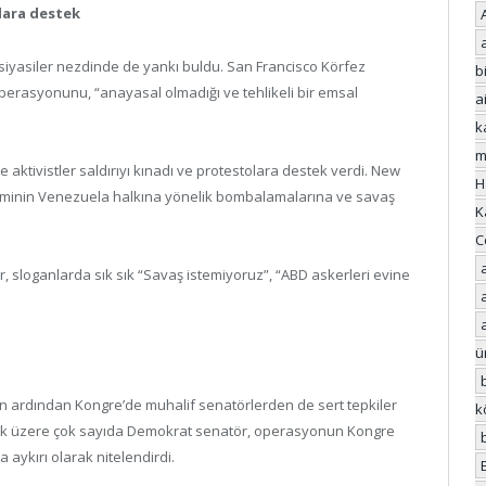
lara destek
 siyasiler nezdinde de yankı buldu. San Francisco Körfez
bi
 operasyonunu, “anayasal olmadığı ve tehlikeli bir emsal
a
k
m
e aktivistler saldırıyı kınadı ve protestolara destek verdi. New
H
timinin Venezuela halkına yönelik bombalamalarına ve savaş
K
C
lar, sloganlarda sık sık “Savaş istemiyoruz”, “ABD askerleri evine
ü
 ardından Kongre’de muhalif senatörlerden de sert tepkiler
k
ak üzere çok sayıda Demokrat senatör, operasyonun Kongre
aykırı olarak nitelendirdi.