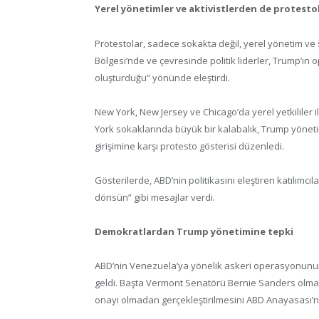
Yerel yönetimler ve aktivistlerden de protesto
Protestolar, sadece sokakta değil, yerel yönetim ve
Bölgesi’nde ve çevresinde politik liderler, Trump’ın
oluşturduğu” yönünde eleştirdi.
New York, New Jersey ve Chicago’da yerel yetkililer il
York sokaklarında büyük bir kalabalık, Trump yöne
girişimine karşı protesto gösterisi düzenledi.
Gösterilerde, ABD’nin politikasını eleştiren katılımcı
dönsün” gibi mesajlar verdi.
Demokratlardan Trump yönetimine tepki
ABD’nin Venezuela’ya yönelik askeri operasyonunun
geldi. Başta Vermont Senatörü Bernie Sanders olm
onayı olmadan gerçekleştirilmesini ABD Anayasası’na 