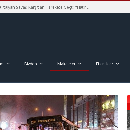
Hiroşima’nın 81. Yılında İtalyan Savaş Karşıtları Harekete Geçti: “Hatırlamak yeterli değil”
em
Bizden
Makaleler
Etkinlikler