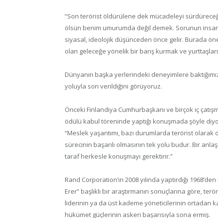
“Son terörist öldürülene dek mücadeleyi sürdüreceğiz
ölsün benim umurumda değil demek. Sorunun insanc
siyasal, ideolojik düşünceden önce gelir. Burada ön
olan geleceğe yönelik bir barış kurmak ve yurttaşla
Dünyanın başka yerlerindeki deneyimlere baktığımızd
yoluyla son verildiğini görüyoruz.
Önceki Finlandiya Cumhurbaşkanı ve birçok iç çatışm
ödülü kabul töreninde yaptığı konuşmada şöyle diyo
“Meslek yaşantımı, bazı durumlarda terörist olarak
sürecinin başarılı olmasının tek yolu budur. Bir an
taraf herkesle konuşmayı gerektirir.”
Rand Corporation’ın 2008 yılında yaptırdığı 1968’den
Erer” başlıklı bir araştırmanın sonuçlarına göre, terö
liderinin ya da üst kademe yöneticilerinin ortadan ka
hükümet güçlerinin askeri başarısıyla sona ermiş.