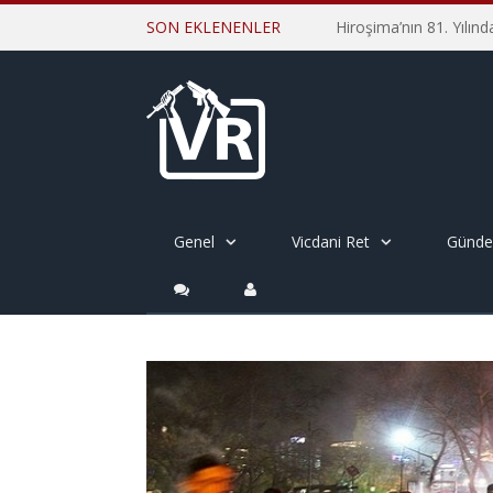
SON EKLENENLER
Genel
Vicdani Ret
Günd