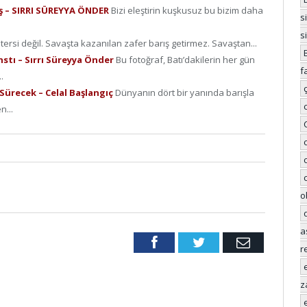
rış – SIRRI SÜREYYA ÖNDER
Bizi eleştirin kuşkusuz bu bizim daha
s
s
 tersi değil. Savaşta kazanılan zafer barış getirmez. Savaştan...
stı – Sırrı Süreyya Önder
Bu fotoğraf, Batı’dakilerin her gün
f
.
ürecek – Celal Başlangıç
Dünyanın dört bir yanında barışla
...
o
a
Facebook
Twitter
Email
r
z