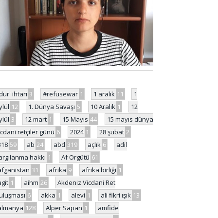
'dur' ihtarı
3
#refusewar
1
1 aralık
11
1
ylül
12
1. Dünya Savaşı
5
10 Aralık
1
12
ylül
3
12 mart
1
15 Mayıs
44
15 mayıs dünya
icdani retçiler günü
6
2024
1
28 şubat
2
318
59
ab
24
abd
319
açlık
6
adil
argılanma hakkı
1
Af Örgütü
61
afganistan
31
afrika
9
afrika birliği
1
agit
1
aihm
26
Akdeniz Vicdani Ret
uluşması
6
akka
1
alevi
1
ali fikri ışık
13
almanya
128
Alper Sapan
1
amfide