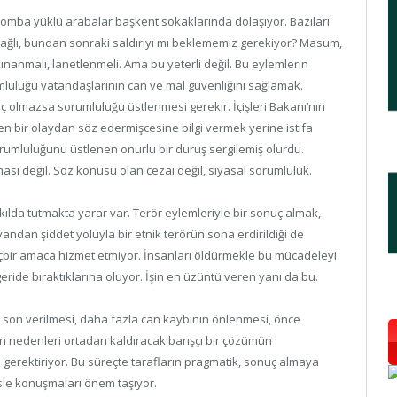
 bomba yüklü arabalar başkent sokaklarında dolaşıyor. Bazıları
bağlı, bundan sonraki saldırıyı mı beklememiz gerekiyor? Masum,
kınanmalı, lanetlenmeli. Ama bu yeterli değil. Bu eylemlerin
mlülüğü vatandaşlarının can ve mal güvenliğini sağlamak.
 olmazsa sorumluluğu üstlenmesi gerekir. İçişleri Bakanı’nın
n bir olaydan söz edermişcesine bilgi vermek yerine istifa
rumluluğunu üstlenen onurlu bir duruş sergilemiş olurdu.
sı değil. Söz konusu olan cezai değil, siyasal sorumluluk.
kılda tutmakta yarar var. Terör eylemleriyle bir sonuç almak,
yandan şiddet yoluyla bir etnik terörün sona erdirildiği de
çbir amaca hizmet etmiyor. İnsanları öldürmekle bu mücadeleyi
eride bıraktıklarına oluyor. İşin en üzüntü veren yanı da bu.
son verilmesi, daha fazla can kaybının önlenmesi, önce
n nedenleri ortadan kaldıracak barışçı bir çözümün
ı gerektiriyor. Bu süreçte tarafların pragmatik, sonuç almaya
sle konuşmaları önem taşıyor.