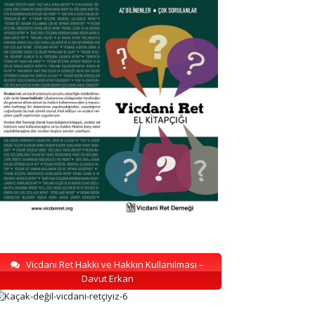
Vicdani Ret Hakkı ve Hakkın Kullanılması –
Davut Erkan