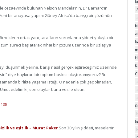
k
ile cezaevinde bulunan Nelson Mandela’nın, Dr Barnard’ın
dı. Yeni bir anayasa yapımı Güney Afrika’da barışçı bir çözümün
bi
a
rneklerin ortak yanı, tarafların sorunlarına şiddet yoluyla bir
k
özüm süreci başlatarak nihai bir çözüm üzerinde bir uzlaşıya
m
H
K
 düşünmek yerine, barışı nasıl gerçekleştireceğimiz üzerinde
C
sin” diye haykıran bir toplum baskısı oluşturamıyoruz? Bu
ı zamanda birlikte yaşama isteği. O nedenle çok geç olmadan,
 Umut edelim ki, son olaylar buna vesile olsun.
4109
ü
k
sizlik ve eşitlik – Murat Paker
Son 30 yılın şiddeti, meselenin