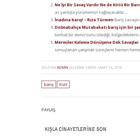
Ne İyi Bir Savaş Vardır Ne de Kötü Bir Ba
az yanlışla yürümemizi sağlayacaktır....
İnadına barış! – Rıza Türmen
Barış savaşın
Dolmabahçe Mutabakatı barış için bir şan
berbat bir demo’sunu izlediği, bölgedekilerin..
Mermiler Kaleme Dönüşene Dek Savaşlar S
sonuçlanan çatışmalı süreçlerin hemen hemen
EKLEYEN
ADMIN
EKLENME TARIHI:
MART 16, 2016
barış
Kürt
PAYLAŞ.