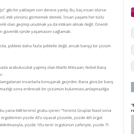
” gibi bir yaklaşım son derece yanlış. Bu, kaç insan ölürse
ıl, etik yönünü görmemek demek. İnsan yaşamı her türlü
emli olan geçmişi unutmak ya da intikam almak değil. Önemli
rın güvenlik içinde yaşamasını sağlamak.
a, şiddete daha fazla şiddetle değil, ancak barışçı bir çözüm
ada arabuluculuk yapmış olan Martti Ahtisaari, Nobel Barış
r:
 damgalanan insanlarla konuşarak geçirdim. Bana göre,bir barış
laşmazlığı sona erdirecek bir çözümün bulunması,anlaşmazlığa
“
 bu yana 648 terörist grubu içeren “Terörist Gruplar Nasıl sona
r
r örgütlerinin yüzde 43’ü siyasal çözümle, yüzde 40’ı örgüt
ldırılmasıyla, yüzde 10’u terör örgütünün zaferiyle, yüzde 7’i