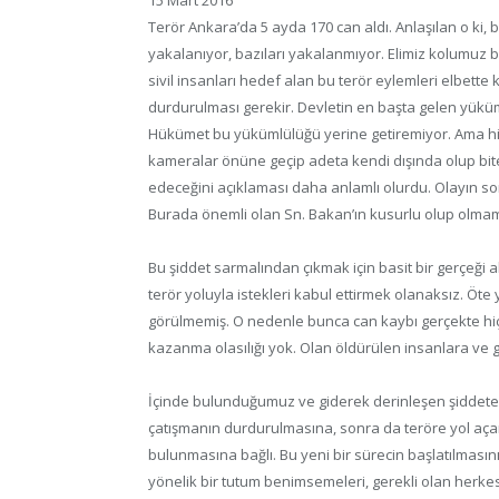
15 Mart 2016
Terör Ankara’da 5 ayda 170 can aldı. Anlaşılan o ki,
yakalanıyor, bazıları yakalanmıyor. Elimiz kolumuz 
sivil insanları hedef alan bu terör eylemleri elbette 
durdurulması gerekir. Devletin en başta gelen yükü
Hükümet bu yükümlülüğü yerine getiremiyor. Ama hiç
kameralar önüne geçip adeta kendi dışında olup bite
edeceğini açıklaması daha anlamlı olurdu. Olayın so
Burada önemli olan Sn. Bakan’ın kusurlu olup olmama
Bu şiddet sarmalından çıkmak için basit bir gerçeği a
terör yoluyla istekleri kabul ettirmek olanaksız. Öte 
görülmemiş. O nedenle bunca can kaybı gerçekte hi
kazanma olasılığı yok. Olan öldürülen insanlara ve g
İçinde bulunduğumuz ve giderek derinleşen şiddete 
çatışmanın durdurulmasına, sonra da teröre yol aça
bulunmasına bağlı. Bu yeni bir sürecin başlatılmasın
yönelik bir tutum benimsemeleri, gerekli olan herke