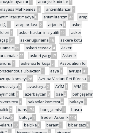
onuşulmayanlar
1
anarşist kadınlar
1
Anayasa Mahkemesi
4
anti-militarizm
4
antimilitarist medya
8
antimilitarizm
97
arap
rliği
1
arap ordusu
2
arjantin
1
asker
ileleri
1
asker hakları inisiyatifi
15
asker
açağı
31
asker uğurlama
18
askere kötü
uamele
55
askeri cezaevi
4
Askeri
arcamalar
92
askeri yargı
17
Askerlik
anunu
1
askersiz lefkoşa
5
Association for
onscientious Objection
1
asya
1
avrupa
41
avrupa konseyi
26
Avrupa Vicdani Ret Bürosu
2
avustralya
5
avusturya
2
AYİM
1
AYM
14
ayrımcılık
1
azerbaycan
8
bae
2
bahçeşehir
niversitesi
1
bakanlar komitesi
4
bakaya
8
baltık
7
barış
174
barış gemisi
1
basra
örfezi
5
batoça
1
Bedelli Askerlik
114
belarus
13
belçika
6
beraat
1
biber gazı
8
BİKG
1
bireysel başvuru
2
bireysel