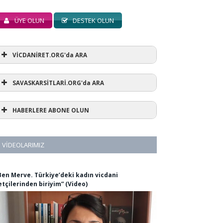
ÜYE OLUN
DESTEK OLUN
VİCDANİRET.ORG'da ARA
SAVASKARSİTLARİ.ORG'da ARA
HABERLERE ABONE OLUN
VIDEOLARIMIZ
Ben Merve. Türkiye’deki kadın vicdani
etçilerinden biriyim” (Video)