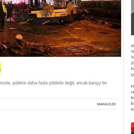
V
Y
T
Z
n
h
ç
zda, şiddete daha fazla şiddetle değil, ancak barışçı bir
H
c
k
b
MAKALELER
ü