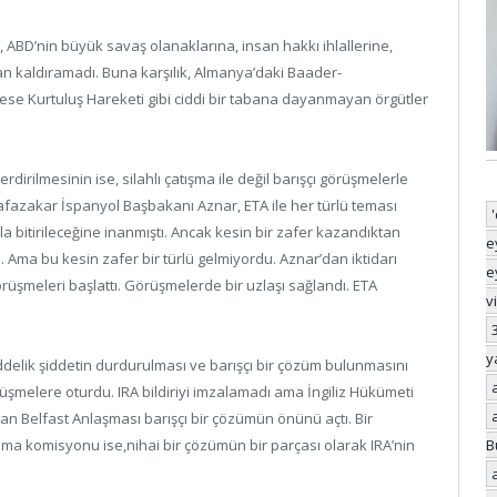
ı, ABD’nin büyük savaş olanaklarına, insan hakkı ihlallerine,
an kaldıramadı. Buna karşılık, Almanya’daki Baader-
nese Kurtuluş Hareketi gibi ciddi bir tabana dayanmayan örgütler
dirilmesinin ise, silahlı çatışma ile değil barışçı görüşmelerle
hafazakar İspanyol Başbakanı Aznar, ETA ile her türlü teması
 bitirileceğine inanmıştı. Ancak kesin bir zafer kazandıktan
e
 Ama bu kesin zafer bir türlü gelmiyordu. Aznar’dan iktidarı
e
rüşmeleri başlattı. Görüşmelerde bir uzlaşı sağlandı. ETA
v
y
addelik şiddetin durdurulması ve barışçı bir çözüm bulunmasını
rüşmelere oturdu. IRA bildiriyi imzalamadı ama İngiliz Hükümeti
lan Belfast Anlaşması barışçı bir çözümün önünü açtı. Bir
B
ma komisyonu ise,nihai bir çözümün bir parçası olarak IRA’nin