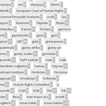
estonya
2
eta
5
etiyopya
4
Etkiniz
1
etkinlik
1
European Court of Human Rights
1
Evrensel Periyodik İnceleme
2
ezidi
1
fas
1
faşizm
4
feminizm
2
filipinler
6
filistin
36
Finlandiya
9
fransa
37
frontex
1
garnizon
ent
1
gayrimüslim
7
gaza
1
gazi
6
gazze
13
GBT
86
gıda
1
greenpeace
1
guatemala
2
güney afrika
1
güney çin
enizi
3
güney sudan
16
gürcistan
2
güvenlik
35
hafif silahlar
3
haiti
1
halkı
skerlikten soğutma
1
hamas
2
hayvan
20
hidrojen bombası
3
hindistan
12
hirosima-
agasaki
16
hırvatistan
1
hollanda
5
hrw
31
Human Rights Committee
1
iç
üvenlik
67
ICAN
3
IFOR
2
İHA
41
İHD
29
iklim
7
iltica
1
inan mayıs aru
1
incirlik
6
İngiltere
45
insan hakkı
2
insan hakları
138