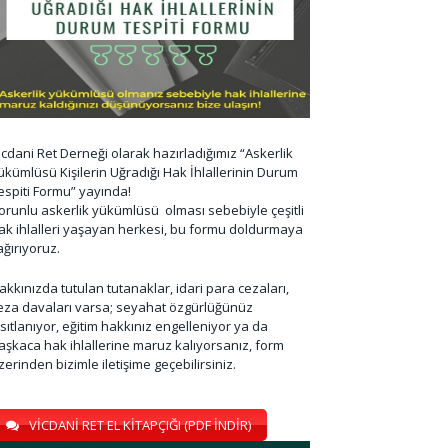
icdani Ret Derneği olarak hazırladığımız “Askerlik
ükümlüsü Kişilerin Uğradığı Hak İhlallerinin Durum
espiti Formu” yayında!
orunlu askerlik yükümlüsü olması sebebiyle çeşitli
ak ihlalleri yaşayan herkesi, bu formu doldurmaya
ağırıyoruz.
akkınızda tutulan tutanaklar, idari para cezaları,
eza davaları varsa; seyahat özgürlüğünüz
ısıtlanıyor, eğitim hakkınız engelleniyor ya da
aşkaca hak ihlallerine maruz kalıyorsanız, form
zerinden bizimle iletişime geçebilirsiniz.
VİCDANİ RET EL KİTAPÇIĞI (PDF İNDİR)