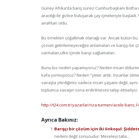
Güney Afrika’da barış süreci Cumhurbaşkanı Botha 
aracılığı ile gizlice buluşarak çay içmeleriyle başla
anahtarı oldu.
Bu örnekleri çoğaltmak olanağı var. Ancak bütün bu ö
çözüm getirilemeyeceğini anlamaları ve barışçı bir ç
varmaları,ülke içinde barışı sağlamaları.
Bunu biz neden yapamıyoruz? Neden insan öldürmeyi
kafa yormuyoruz? Neden “yeter artık. İnsanlar ölme
savaşta yitirdiğimiz sadece insan yaşamı değil, ayn
toplumca savaşın sona erdirilmesini talep etmeliyiz.
http://t24.com.tr/yazarlar/riza-turmen/acele-baris,1
Ayrıca Bakınız:
Barışçı bir çözüm için iki önkoşul: Şiddet
nedeni değil sonucudur. Meseleyi tabii...