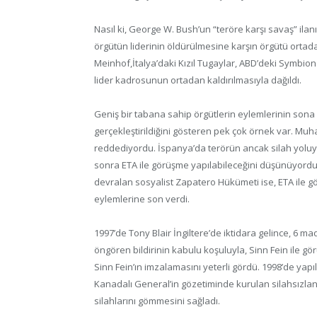
Nasıl ki, George W. Bush’un “teröre karşı savaş” ilan
örgütün liderinin öldürülmesine karşın örgütü ortad
Meinhof,İtalya’daki Kızıl Tugaylar, ABD’deki Symbio
lider kadrosunun ortadan kaldırılmasıyla dağıldı.
Geniş bir tabana sahip örgütlerin eylemlerinin sona er
gerçekleştirildiğini gösteren pek çok örnek var. Mu
reddediyordu. İspanya’da terörün ancak silah yoluyla
sonra ETA ile görüşme yapılabileceğini düşünüyordu.
devralan sosyalist Zapatero Hükümeti ise, ETA ile gö
eylemlerine son verdi.
1997’de Tony Blair İngiltere’de iktidara gelince, 6 m
öngören bildirinin kabulu koşuluyla, Sinn Fein ile gö
Sinn Fein’ın imzalamasını yeterli gördü. 1998’de yapı
Kanadalı General’in gözetiminde kurulan silahsızlan
silahlarını gömmesini sağladı.