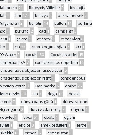
ilahlanma
71
Birleşmiş Milletler
2
biyolojik
ilah
1
bm
172
bolivya
2
bosna hersek
2
Bulgaristan
3
bulletin
14
bülten
11
burkina
aso
1
burundi
2
çad
1
campaign
5
çarşı
1
çekya
1
cezaevi
1
cezaevleri
6
chp
1
çin
35
çınar koçgiri doğan
3
CO
1
CO Watch
2
çocuk
150
Çocuk askerler
45
connection e.V
7
conscientious objection
16
conscientious objection association
5
conscientious objection right
1
conscientious
bjection watch
9
Danimarka
6
darbe
76
derin devlet
10
din
3
doğa
10
dövizli
skerlik
7
dünya barış günü
1
dünya vicdani
etçiler günü
2
dürzi vicdani retçi
3
duyuru
1
e-devlet
1
ebco
64
ebola
1
eğitim
ayiatı
1
ekoloji
3
emek örgütleri
1
eritre
1
erkeklik
18
ermeni
5
ermenistan
5