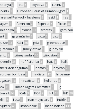
estonya
2
eta
5
etiyopya
4
Etkiniz
1
etkinlik
1
European Court of Human Rights
1
Evrensel Periyodik İnceleme
2
ezidi
1
fas
1
faşizm
4
feminizm
2
filipinler
6
filistin
36
Finlandiya
9
fransa
37
frontex
1
garnizon
ent
1
gayrimüslim
7
gaza
1
gazi
6
gazze
13
GBT
86
gıda
1
greenpeace
1
guatemala
2
güney afrika
1
güney çin
enizi
3
güney sudan
16
gürcistan
2
güvenlik
35
hafif silahlar
3
haiti
1
halkı
skerlikten soğutma
1
hamas
2
hayvan
20
hidrojen bombası
3
hindistan
12
hirosima-
agasaki
16
hırvatistan
1
hollanda
5
hrw
31
Human Rights Committee
1
iç
üvenlik
67
ICAN
3
IFOR
2
İHA
41
İHD
29
iklim
7
iltica
1
inan mayıs aru
1
incirlik
6
İngiltere
45
insan hakkı
2
insan hakları
138