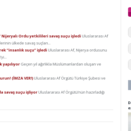
” Nijeryalı Ordu yetkilileri savaş suçu işledi
Uluslararası Af
erinin ülkede savaş suçları...
rek “insanlık suçu” işledi
Uluslararası Af, Nijerya ordusunu
yi...
k yapılıyor
Geçen yıl ağırlıkla Müslümanlardan oluşan ve
urun! (İMZA VER!)
Uluslararası Af Örgütü Türkiye Şubesi ve
a savaş suçu işliyor
Uluslararası Af Örgütü’nün hazırladığı
D
e