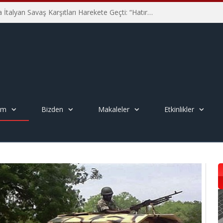
Hiroşima’nın 81. Yılında İtalyan Savaş Karşıtları Harekete Geçti: “Hatırlamak yeterli değil”
em
Bizden
Makaleler
Etkinlikler