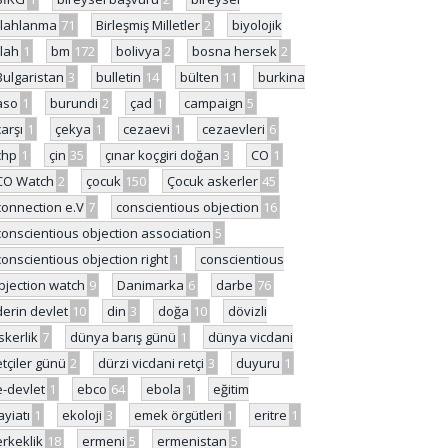
ilahlanma
71
Birleşmiş Milletler
2
biyolojik
ilah
1
bm
172
bolivya
2
bosna hersek
2
Bulgaristan
3
bulletin
14
bülten
11
burkina
aso
1
burundi
2
çad
1
campaign
5
çarşı
1
çekya
1
cezaevi
1
cezaevleri
6
chp
1
çin
35
çınar koçgiri doğan
3
CO
1
CO Watch
2
çocuk
150
Çocuk askerler
45
connection e.V
7
conscientious objection
16
conscientious objection association
5
conscientious objection right
1
conscientious
bjection watch
9
Danimarka
6
darbe
76
derin devlet
10
din
3
doğa
10
dövizli
skerlik
7
dünya barış günü
1
dünya vicdani
etçiler günü
2
dürzi vicdani retçi
3
duyuru
1
e-devlet
1
ebco
64
ebola
1
eğitim
ayiatı
1
ekoloji
3
emek örgütleri
1
eritre
1
erkeklik
18
ermeni
5
ermenistan
5