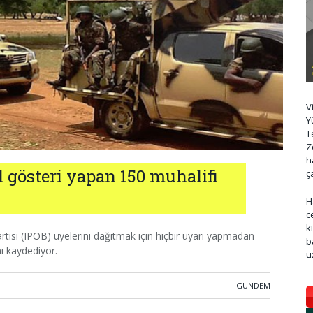
V
Y
T
Z
h
ıl gösteri yapan 150 muhalifi
ç
H
c
k
Partisi (IPOB) üyelerini dağıtmak için hiçbir uyarı yapmadan
b
nı kaydediyor.
ü
GÜNDEM