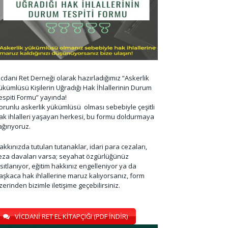
icdani Ret Derneği olarak hazırladığımız “Askerlik
ükümlüsü Kişilerin Uğradığı Hak İhlallerinin Durum
espiti Formu” yayında!
orunlu askerlik yükümlüsü olması sebebiyle çeşitli
ak ihlalleri yaşayan herkesi, bu formu doldurmaya
ağırıyoruz.
akkınızda tutulan tutanaklar, idari para cezaları,
eza davaları varsa; seyahat özgürlüğünüz
ısıtlanıyor, eğitim hakkınız engelleniyor ya da
aşkaca hak ihlallerine maruz kalıyorsanız, form
zerinden bizimle iletişime geçebilirsiniz.
VİCDANİ RET EL KİTAPÇIĞI (PDF İNDİR)