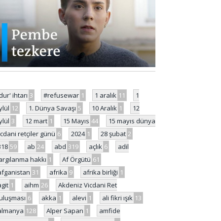
'dur' ihtarı
3
#refusewar
1
1 aralık
11
1
ylül
12
1. Dünya Savaşı
5
10 Aralık
1
12
ylül
3
12 mart
1
15 Mayıs
44
15 mayıs dünya
icdani retçiler günü
6
2024
1
28 şubat
2
318
59
ab
24
abd
319
açlık
6
adil
argılanma hakkı
1
Af Örgütü
61
afganistan
31
afrika
9
afrika birliği
1
agit
1
aihm
26
Akdeniz Vicdani Ret
uluşması
6
akka
1
alevi
1
ali fikri ışık
13
almanya
128
Alper Sapan
1
amfide