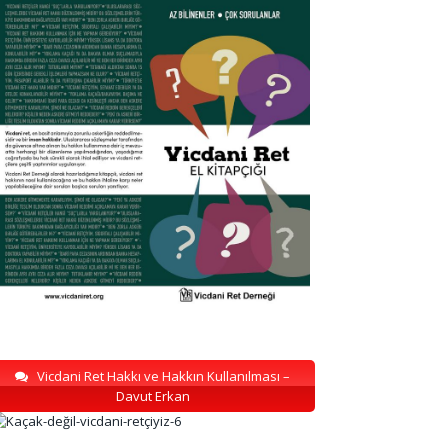
Vicdani Ret Hakkı ve Hakkın Kullanılması –
Davut Erkan