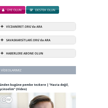
ÜYE OLUN
DESTEK OLUN
VİCDANİRET.ORG'da ARA
SAVASKARSİTLARİ.ORG'da ARA
HABERLERE ABONE OLUN
VIDEOLARIMIZ
ünden bugüne pembe tezkere | “Hasta değil,
şcinselim” (Video)