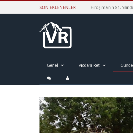
SON EKLENENLER
Genel
Vicdani Ret
Günd