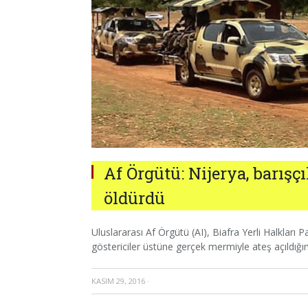
Af Örgütü: Nijerya, barışç
öldürdü
Uluslararası Af Örgütü (AI), Biafra Yerli Halkları 
göstericiler üstüne gerçek mermiyle ateş açıldığı
KASIM 29, 2016
·