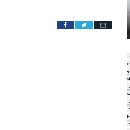
Facebook
Twitter
Email
e
e
v
y
B