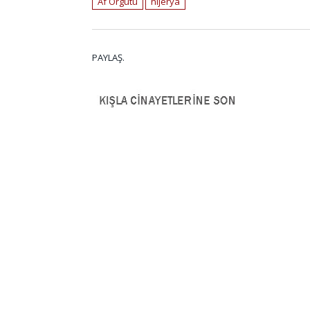
Af Örgütü
nijerya
PAYLAŞ.