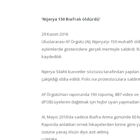
‘Nijerya 150 Biafralı öldürdü’
29 Kasım 2016
Uluslararası Af Örgütü (AI), Nijerya’yı 150 muhalifi ö
eylemlerde göstericilere gerçek mermiyle saldırdı. R
kaydedildi.
Nijerya Silahlı kuvvetler sözcüsü tarafından yapılan
çalışıldığı iddia edildi. Polis ise protestoculara sald
Af Örgütü’nün raporunda 193 röportaj, 887 video ve 1
(IPOB) üyelerini dağıtmak için hiçbir uyarı yapmadan
AI, Mayıs 2016’da sadece Biafra Anma gününde 60 kiş
Raporda anlatılan örnek hikayelerden birine göre y
üstüne yavaş ölsün diye asit atılmış.
LONDRA