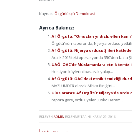
Kaynak:
Özgürlükçü Demokrasi
Ayrıca Bakınız:
Af Örgütü: “Omuzları yıldızlı, elleri kanlı
Örgütü'nün raporunda, Nijerya ordusu yetkilil
Af Örgütü: Nijerya ordusu Şiileri katlede
Aralık 2015’teki operasyonda 350’den fazla Şii’
UAÖ: OAC’de Müslamanlara etnik temizli
Hristiyan köylerini basarak yakıp...
Af Örgütü: OAC’deki etnik temizliği durd
MAZLUMDER olarak Afrika Birliği’ni...
Uluslararası Af Örgütü: Nijerya’da ordu d
rapora göre, ordu üyeleri, Boko Haram...
EKLEYEN
ADMIN
EKLENME TARIHI:
KASIM 29, 2016