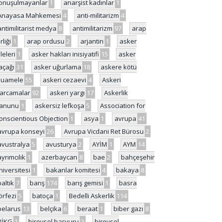
onuşulmayanlar
1
anarşist kadınlar
1
Anayasa Mahkemesi
4
anti-militarizm
4
antimilitarist medya
8
antimilitarizm
97
arap
rliği
1
arap ordusu
2
arjantin
1
asker
ileleri
1
asker hakları inisiyatifi
15
asker
açağı
31
asker uğurlama
18
askere kötü
uamele
55
askeri cezaevi
4
Askeri
arcamalar
92
askeri yargı
17
Askerlik
anunu
1
askersiz lefkoşa
5
Association for
onscientious Objection
1
asya
1
avrupa
41
avrupa konseyi
26
Avrupa Vicdani Ret Bürosu
2
avustralya
5
avusturya
2
AYİM
1
AYM
14
ayrımcılık
1
azerbaycan
8
bae
2
bahçeşehir
niversitesi
1
bakanlar komitesi
4
bakaya
8
baltık
7
barış
174
barış gemisi
1
basra
örfezi
5
batoça
1
Bedelli Askerlik
114
belarus
13
belçika
6
beraat
1
biber gazı
8
BİKG
1
bireysel başvuru
2
bireysel