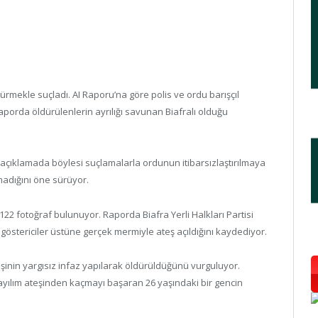
ldürmekle suçladı. AI Raporu’na göre polis ve ordu barışçıl
aporda öldürülenlerin ayrılığı savunan Biafralı olduğu
 açıklamada böylesi suçlamalarla ordunun itibarsızlaştırılmaya
ırmadığını öne sürüyor.
22 fotoğraf bulunuyor. Raporda Biafra Yerli Halkları Partisi
 göstericiler üstüne gerçek mermiyle ateş açıldığını kaydediyor.
inin yargısız infaz yapılarak öldürüldüğünü vurguluyor.
ayılım ateşinden kaçmayı başaran 26 yaşındaki bir gencin