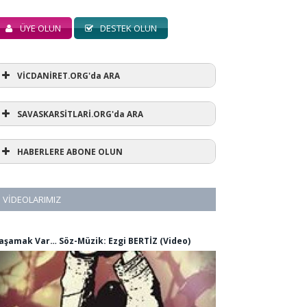
ÜYE OLUN
DESTEK OLUN
VİCDANİRET.ORG'da ARA
SAVASKARSİTLARİ.ORG'da ARA
HABERLERE ABONE OLUN
VIDEOLARIMIZ
aşamak Var… Söz-Müzik: Ezgi BERTİZ (Video)