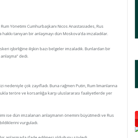
rıs Rum Yönetimi Cumhurbaşkanı Nicos Anastasiades, Rus
 hakkı tanıyan bir anlaşmayı dün Moskova’da imzaladılar.
eri işbirliğine ilişkin bazı belgeler imzaladık. Bunlardan bir
in anlaşma” dedi.
 krizi nedeniyle çok zayıfladı. Buna rağmen Putin, Rum limanlarına
ukla teröre ve korsanlığa karşı uluslararası faaliyetlerde yer
timi ise dün imzalanan anlaşmanın önemini büyütmedi ve Rus
ldiklerini vurguladı.
ı bir anlaşmada ifade edilmesi olduğunu söyledi.