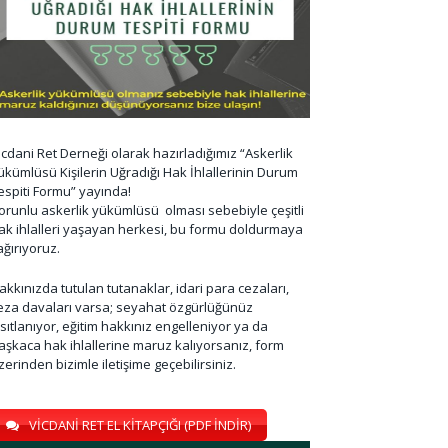
icdani Ret Derneği olarak hazırladığımız “Askerlik
ükümlüsü Kişilerin Uğradığı Hak İhlallerinin Durum
espiti Formu” yayında!
orunlu askerlik yükümlüsü olması sebebiyle çeşitli
ak ihlalleri yaşayan herkesi, bu formu doldurmaya
ağırıyoruz.
akkınızda tutulan tutanaklar, idari para cezaları,
eza davaları varsa; seyahat özgürlüğünüz
ısıtlanıyor, eğitim hakkınız engelleniyor ya da
aşkaca hak ihlallerine maruz kalıyorsanız, form
zerinden bizimle iletişime geçebilirsiniz.
VİCDANİ RET EL KİTAPÇIĞI (PDF İNDİR)