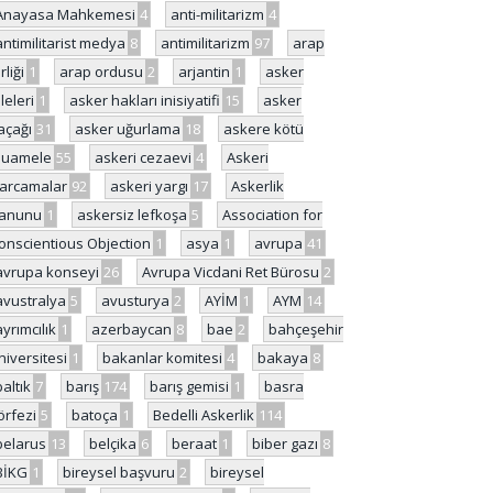
Anayasa Mahkemesi
4
anti-militarizm
4
antimilitarist medya
8
antimilitarizm
97
arap
rliği
1
arap ordusu
2
arjantin
1
asker
ileleri
1
asker hakları inisiyatifi
15
asker
açağı
31
asker uğurlama
18
askere kötü
uamele
55
askeri cezaevi
4
Askeri
arcamalar
92
askeri yargı
17
Askerlik
anunu
1
askersiz lefkoşa
5
Association for
onscientious Objection
1
asya
1
avrupa
41
avrupa konseyi
26
Avrupa Vicdani Ret Bürosu
2
avustralya
5
avusturya
2
AYİM
1
AYM
14
ayrımcılık
1
azerbaycan
8
bae
2
bahçeşehir
niversitesi
1
bakanlar komitesi
4
bakaya
8
baltık
7
barış
174
barış gemisi
1
basra
örfezi
5
batoça
1
Bedelli Askerlik
114
belarus
13
belçika
6
beraat
1
biber gazı
8
BİKG
1
bireysel başvuru
2
bireysel