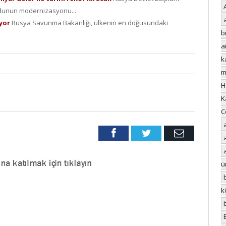
ordunun modernizasyonu...
uyor
Rusya Savunma Bakanlığı, ülkenin en doğusundaki
bi
a
k
m
H
K
C
Facebook
Twitter
Email
ü
k