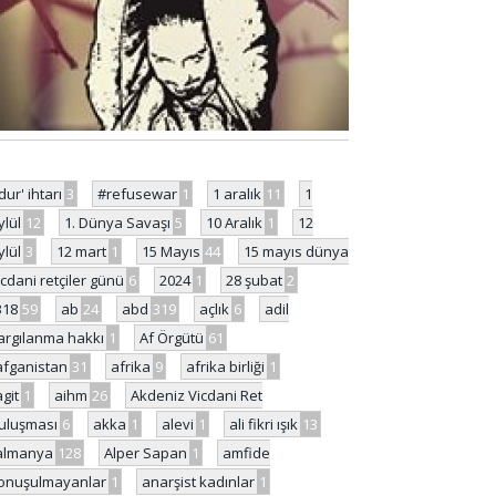
'dur' ihtarı
3
#refusewar
1
1 aralık
11
1
ylül
12
1. Dünya Savaşı
5
10 Aralık
1
12
ylül
3
12 mart
1
15 Mayıs
44
15 mayıs dünya
icdani retçiler günü
6
2024
1
28 şubat
2
318
59
ab
24
abd
319
açlık
6
adil
argılanma hakkı
1
Af Örgütü
61
afganistan
31
afrika
9
afrika birliği
1
agit
1
aihm
26
Akdeniz Vicdani Ret
uluşması
6
akka
1
alevi
1
ali fikri ışık
13
almanya
128
Alper Sapan
1
amfide
onuşulmayanlar
1
anarşist kadınlar
1