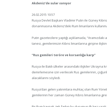
Akdeniz’de sular ısınıyor
26.02.2015 10:57
Rusya Devlet Başkanı Vladimir Putin ile Güney Kıb
donanmasına Akdeniz’deki Rum limanlarını kullanma
Putin gazetecilere yaptığı açıklamada, “Aramızdaki ask
tanesi, gemilerimizin Kıbrıs limanlarına girişine ilişk
“Rus gemileri teröre ve korsanlığa karşı”
Rusya ile Batılı ülkeler arasındaki ilişkiler Ukrayna
demirlemesine izin verilecek Rus gemilerinin, çoğunl
alacaklarını söyledi.
Rusya’dan gelen yatırımlara muhtaç olan Rum Yöne
gemilerinin her zaman Güney Kıbrıs limanlarına girebi
Bir Rum kaynak, tek farkın bu durumun ilk kez yazıl