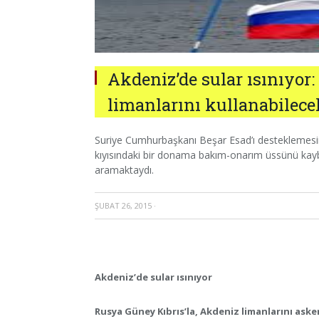
Akdeniz’de sular ısınıyo
limanlarını kullanabilece
Suriye Cumhurbaşkanı Beşar Esad’ı desteklemesin
kıyısındaki bir donama bakım-onarım üssünü kayb
aramaktaydı.
ŞUBAT 26, 2015
·
Akdeniz’de sular ısınıyor
Rusya Güney Kıbrıs’la, Akdeniz limanlarını aske