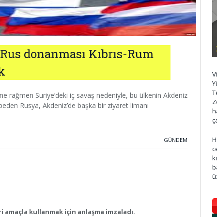
r: Rus donanması Kıbrıs-Rum
k
V
Y
T
e rağmen Suriye’deki iç savaş nedeniyle, bu ülkenin Akdeniz
Z
eden Rusya, Akdeniz’de başka bir ziyaret limanı
h
ç
H
GÜNDEM
c
k
b
ü
ri amaçla kullanmak için anlaşma imzaladı.