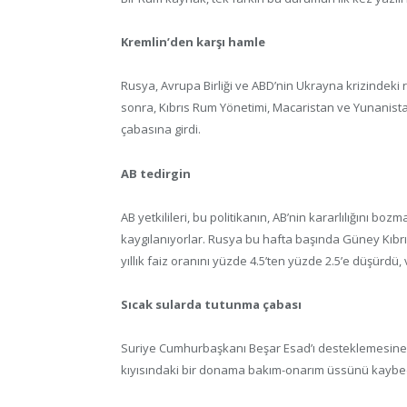
Kremlin’den karşı hamle
Rusya, Avrupa Birliği ve ABD’nin Ukrayna krizinde
sonra, Kıbrıs Rum Yönetimi, Macaristan ve Yunanistan 
çabasına girdi.
AB tedirgin
AB yetkilileri, bu politikanın, AB’nin kararlılığını b
kaygılanıyorlar. Rusya bu hafta başında Güney Kıbrıs’
yıllık faiz oranını yüzde 4.5’ten yüzde 2.5’e düşürdü,
Sıcak sularda tutunma çabası
Suriye Cumhurbaşkanı Beşar Esad’ı desteklemesine 
kıyısındaki bir donama bakım-onarım üssünü kaybed