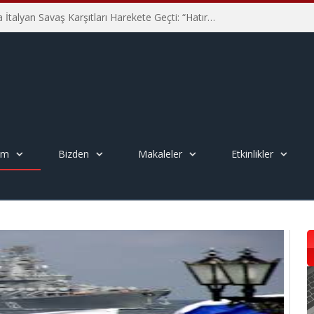
Hiroşima’nın 81. Yılında İtalyan Savaş Karşıtları Harekete Geçti: “Hatırlamak yeterli değil”
em
Bizden
Makaleler
Etkinlikler