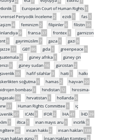
estonya
2
eta
5
etiyopya
4
Etkiniz
1
etkinlik
1
European Court of Human Rights
1
Evrensel Periyodik İnceleme
2
ezidi
1
fas
1
faşizm
4
feminizm
2
filipinler
6
filistin
36
Finlandiya
9
fransa
37
frontex
1
garnizon
ent
1
gayrimüslim
7
gaza
1
gazi
6
gazze
13
GBT
86
gıda
1
greenpeace
1
guatemala
2
güney afrika
1
güney çin
enizi
3
güney sudan
16
gürcistan
2
güvenlik
35
hafif silahlar
3
haiti
1
halkı
skerlikten soğutma
1
hamas
2
hayvan
20
hidrojen bombası
3
hindistan
12
hirosima-
agasaki
16
hırvatistan
1
hollanda
5
hrw
31
Human Rights Committee
1
iç
üvenlik
67
ICAN
3
IFOR
2
İHA
41
İHD
29
iklim
7
iltica
1
inan mayıs aru
1
incirlik
6
İngiltere
45
insan hakkı
2
insan hakları
138
insan hakları günü
2
İnsan Hakları Komitesi
2