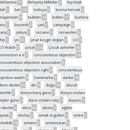
ilahlanma
71
Birleşmiş Milletler
2
biyolojik
ilah
1
bm
172
bolivya
2
bosna hersek
2
Bulgaristan
3
bulletin
14
bülten
11
burkina
aso
1
burundi
2
çad
1
campaign
5
çarşı
1
çekya
1
cezaevi
1
cezaevleri
6
chp
1
çin
35
çınar koçgiri doğan
3
CO
1
CO Watch
2
çocuk
150
Çocuk askerler
45
connection e.V
7
conscientious objection
16
conscientious objection association
5
conscientious objection right
1
conscientious
bjection watch
9
Danimarka
6
darbe
76
derin devlet
10
din
3
doğa
10
dövizli
skerlik
7
dünya barış günü
1
dünya vicdani
etçiler günü
2
dürzi vicdani retçi
3
duyuru
1
e-devlet
1
ebco
64
ebola
1
eğitim
ayiatı
1
ekoloji
3
emek örgütleri
1
eritre
1
erkeklik
18
ermeni
5
ermenistan
5