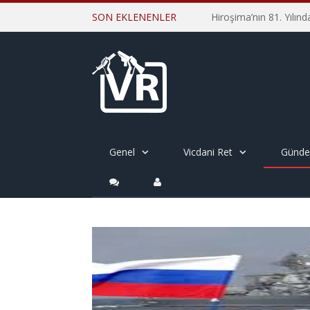
SON EKLENENLER
Genel
Vicdani Ret
Günd