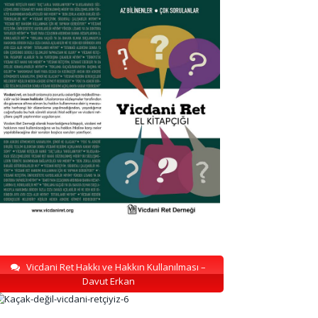
Vicdani Ret Hakkı ve Hakkın Kullanılması –
Davut Erkan