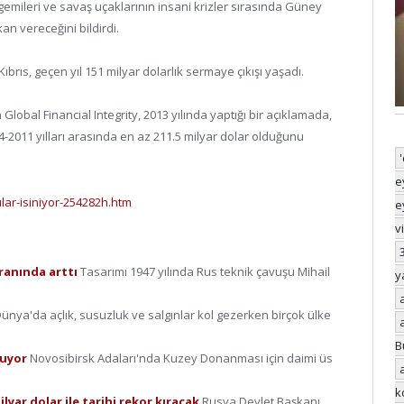
emileri ve savaş uçaklarının insani krizler sırasında Güney
an vereceğini bildirdi.
ıs, geçen yıl 151 milyar dolarlık sermaye çıkışı yaşadı.
obal Financial Integrity, 2013 yılında yaptığı bir açıklamada,
-2011 yılları arasında en az 211.5 milyar dolar olduğunu
e
ar-isiniyor-254282h.htm
e
v
oranında arttı
Tasarımı 1947 yılında Rus teknik çavuşu Mihail
y
ünya'da açlık, susuzluk ve salgınlar kol gezerken birçok ülke
B
ruyor
Novosibirsk Adaları'nda Kuzey Donanması için daimi üs
k
lyar dolar ile tarihi rekor kıracak
Rusya Devlet Başkanı