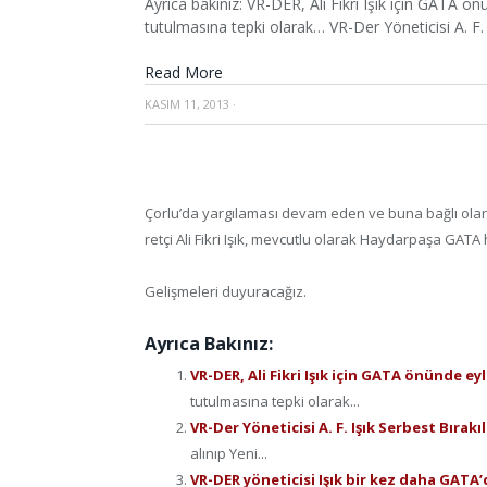
Ayrıca bakınız: VR-DER, Ali Fikri Işık için GATA ön
tutulmasına tepki olarak… VR-Der Yöneticisi A. F. I
Read More
KASIM 11, 2013
·
Çorlu’da yargılaması devam eden ve buna bağlı olara
retçi Ali Fikri Işık, mevcutlu olarak Haydarpaşa GAT
Gelişmeleri duyuracağız.
Ayrıca Bakınız:
VR-DER, Ali Fikri Işık için GATA önünde e
tutulmasına tepki olarak...
VR-Der Yöneticisi A. F. Işık Serbest Bırakı
alınıp Yeni...
VR-DER yöneticisi Işık bir kez daha GATA’