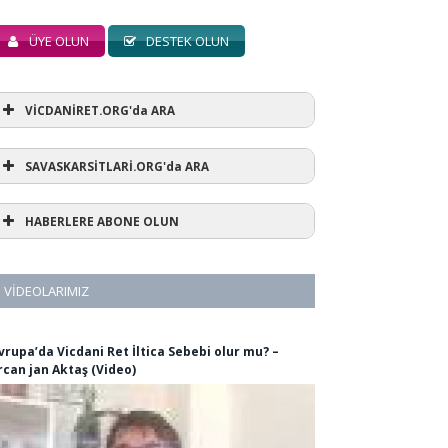
ÜYE OLUN
DESTEK OLUN
VİCDANİRET.ORG'da ARA
SAVASKARSİTLARİ.ORG'da ARA
HABERLERE ABONE OLUN
VIDEOLARIMIZ
vrupa’da Vicdani Ret İltica Sebebi olur mu? –
rcan jan Aktaş (Video)