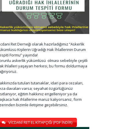
icdani Ret Derneği olarak hazırladığımız “Askerlik
ükümlüsü Kişilerin Uğradığı Hak İhlallerinin Durum
espiti Formu” yayında!
orunlu askerlik yükümlüsü olması sebebiyle çeşitli
ak ihlalleri yaşayan herkesi, bu formu doldurmaya
ağırıyoruz.
akkınızda tutulan tutanaklar, idari para cezaları,
eza davaları varsa; seyahat özgürlüğünüz
ısıtlanıyor, eğitim hakkınız engelleniyor ya da
aşkaca hak ihlallerine maruz kalıyorsanız, form
zerinden bizimle iletişime geçebilirsiniz.
VİCDANİ RET EL KİTAPÇIĞI (PDF İNDİR)