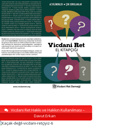
Vicdani Ret Hakkı ve Hakkın Kullanılması –
Davut Erkan