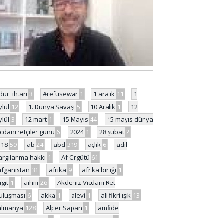
'dur' ihtarı
3
#refusewar
1
1 aralık
11
1
ylül
12
1. Dünya Savaşı
5
10 Aralık
1
12
ylül
3
12 mart
1
15 Mayıs
44
15 mayıs dünya
icdani retçiler günü
6
2024
1
28 şubat
2
318
59
ab
24
abd
319
açlık
6
adil
argılanma hakkı
1
Af Örgütü
61
afganistan
31
afrika
9
afrika birliği
1
agit
1
aihm
26
Akdeniz Vicdani Ret
uluşması
6
akka
1
alevi
1
ali fikri ışık
13
almanya
128
Alper Sapan
1
amfide