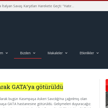
Hiroşima’nın 81. Yılında İtalyan Savaş Karşıtları Harekete Geçti: “Hatırlamak yeterli değil”
em
Bizden
Makaleler
Etkinlikler
larak GATA’ya götürüldü
arak bugün Kasımpaşa Askeri Savcılığı’na çağırılmış olan
darpaşa GATA hastanesine götürüldü. Gelişmeleri duyuracağız.