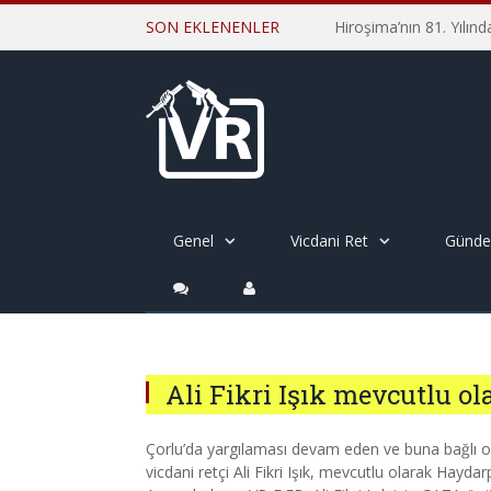
SON EKLENENLER
Genel
Vicdani Ret
Günd
Ali Fikri Işık mevcutlu o
Çorlu’da yargılaması devam eden ve buna bağlı ol
vicdani retçi Ali Fikri Işık, mevcutlu olarak Hay