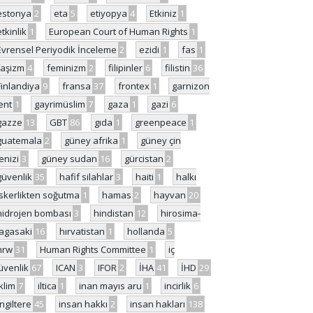
estonya
2
eta
5
etiyopya
4
Etkiniz
1
etkinlik
1
European Court of Human Rights
1
Evrensel Periyodik İnceleme
2
ezidi
1
fas
1
faşizm
4
feminizm
2
filipinler
6
filistin
36
Finlandiya
9
fransa
37
frontex
1
garnizon
ent
1
gayrimüslim
7
gaza
1
gazi
6
gazze
13
GBT
86
gıda
1
greenpeace
1
guatemala
2
güney afrika
1
güney çin
enizi
3
güney sudan
16
gürcistan
2
güvenlik
35
hafif silahlar
3
haiti
1
halkı
skerlikten soğutma
1
hamas
2
hayvan
20
hidrojen bombası
3
hindistan
12
hirosima-
agasaki
16
hırvatistan
1
hollanda
5
hrw
31
Human Rights Committee
1
iç
üvenlik
67
ICAN
3
IFOR
2
İHA
41
İHD
29
iklim
7
iltica
1
inan mayıs aru
1
incirlik
6
İngiltere
45
insan hakkı
2
insan hakları
138