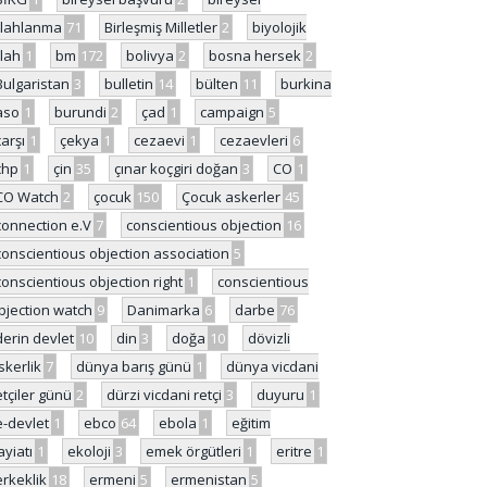
ilahlanma
71
Birleşmiş Milletler
2
biyolojik
ilah
1
bm
172
bolivya
2
bosna hersek
2
Bulgaristan
3
bulletin
14
bülten
11
burkina
aso
1
burundi
2
çad
1
campaign
5
çarşı
1
çekya
1
cezaevi
1
cezaevleri
6
chp
1
çin
35
çınar koçgiri doğan
3
CO
1
CO Watch
2
çocuk
150
Çocuk askerler
45
connection e.V
7
conscientious objection
16
conscientious objection association
5
conscientious objection right
1
conscientious
bjection watch
9
Danimarka
6
darbe
76
derin devlet
10
din
3
doğa
10
dövizli
skerlik
7
dünya barış günü
1
dünya vicdani
etçiler günü
2
dürzi vicdani retçi
3
duyuru
1
e-devlet
1
ebco
64
ebola
1
eğitim
ayiatı
1
ekoloji
3
emek örgütleri
1
eritre
1
erkeklik
18
ermeni
5
ermenistan
5