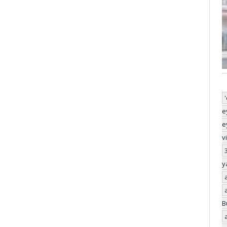
e
e
v
y
B