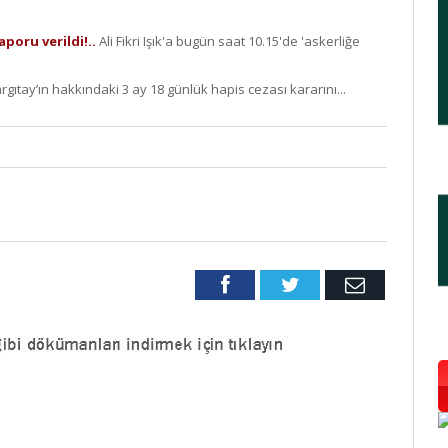
 raporu verildi!..
Ali Fikri Işık'a bugün saat 10.15'de 'askerliğe
rgıtay’ın hakkındaki 3 ay 18 günlük hapis cezası kararını...
Facebook
Twitter
Email