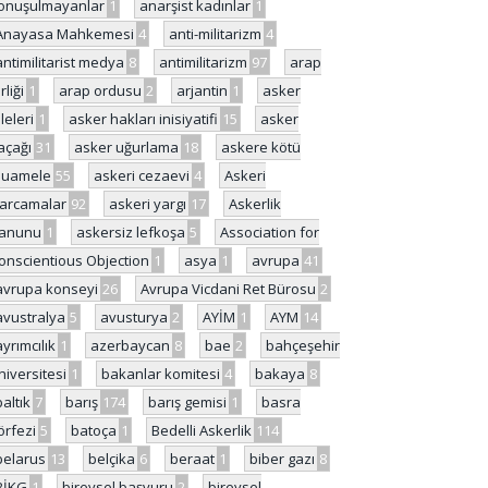
onuşulmayanlar
1
anarşist kadınlar
1
Anayasa Mahkemesi
4
anti-militarizm
4
antimilitarist medya
8
antimilitarizm
97
arap
rliği
1
arap ordusu
2
arjantin
1
asker
ileleri
1
asker hakları inisiyatifi
15
asker
açağı
31
asker uğurlama
18
askere kötü
uamele
55
askeri cezaevi
4
Askeri
arcamalar
92
askeri yargı
17
Askerlik
anunu
1
askersiz lefkoşa
5
Association for
onscientious Objection
1
asya
1
avrupa
41
avrupa konseyi
26
Avrupa Vicdani Ret Bürosu
2
avustralya
5
avusturya
2
AYİM
1
AYM
14
ayrımcılık
1
azerbaycan
8
bae
2
bahçeşehir
niversitesi
1
bakanlar komitesi
4
bakaya
8
baltık
7
barış
174
barış gemisi
1
basra
örfezi
5
batoça
1
Bedelli Askerlik
114
belarus
13
belçika
6
beraat
1
biber gazı
8
BİKG
1
bireysel başvuru
2
bireysel