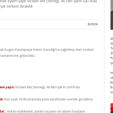
ünde eylem yaptı Vicdani Ret Derneği, Ali Fikri Işık’ın GATA’da
şık Serbest Bırakıldı
BIZDEN
V
Y
T
k bugün Kasımpaşa Askeri Savcılığı’na çağırılmış olan vicdani
Z
A hastanesine götürüldü.
h
ç
H
c
k
b
ylem yaptı
Vicdani Ret Derneği, Ali Fikri Işık'ın GATA'da
ü
ldı
Dün saat 19.00 civarında polis tarafından evinde gözaltına
da!..
Askeri mahkeme, askeri cezaevi ve askeri hastane