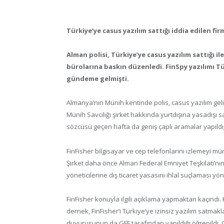
Türkiye’ye casus yazılım sattığı iddia edilen fi
Alman polisi, Türkiye’ye casus yazılım sattığı il
bürolarına baskın düzenledi. FinSpy yazılımı Tür
gündeme gelmişti.
Almanya’nın Münih kentinde polis, casus yazılım geliş
Münih Savcılığı şirket hakkında yurtdışına yasadışı 
sözcüsü geçen hafta da geniş çaplı aramalar yapıldığın
FinFisher bilgisayar ve cep telefonlarını izlemeyi mümk
Şirket daha önce Alman Federal Emniyet Teşkilatı’nın ku
yöneticilerine dış ticaret yasasını ihlal suçlaması yön
FinFisher konuyla ilgili açıklama yapmaktan kaçındı
dernek, FinFisher’i Türkiye’ye izinsiz yazılım satma
duyurusunun da GFF tarafından yapıldığı öğrenildi. G