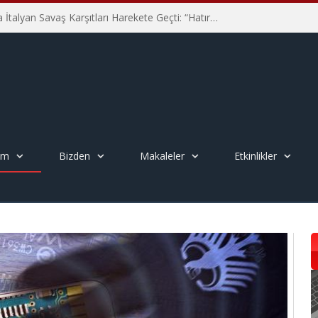
Hiroşima’nın 81. Yılında İtalyan Savaş Karşıtları Harekete Geçti: “Hatırlamak yeterli değil”
em
Bizden
Makaleler
Etkinlikler