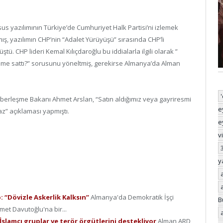
s yazılımının Türkiye’de Cumhuriyet Halk Partisi’ni izlemek
mış, yazılımın CHP’nin “Adalet Yürüyüşü” sırasında CHP’li
üştü. CHP lideri Kemal Kılıçdaroğlu bu iddialarla ilgili olarak ”
me sattı?” sorusunu yöneltmiş, gerekirse Almanya’da Alman
aberleşme Bakanı Ahmet Arslan, “Satın aldığımız veya gayriresmi
e
az” açıklaması yapmıştı.
e
v
y
“Dövizle Askerlik Kalksın”
Almanya'da Demokratik İşçi
B
et Davutoğlu'na bir...
slamcı gruplar ve terör örgütlerini destekliyor
Alman ARD