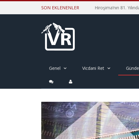
SON EKLENENLER
Genel
Vicdani Ret
Günd