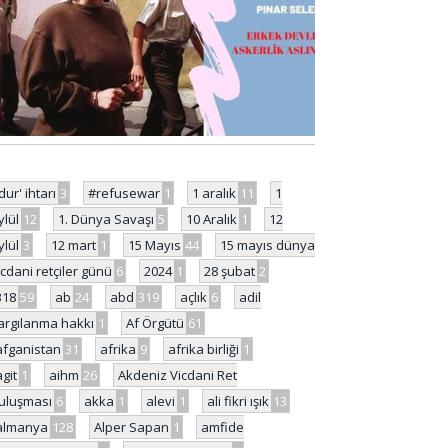
'dur' ihtarı
3
#refusewar
1
1 aralık
11
1
ylül
12
1. Dünya Savaşı
5
10 Aralık
1
12
ylül
3
12 mart
1
15 Mayıs
44
15 mayıs dünya
icdani retçiler günü
6
2024
1
28 şubat
2
318
59
ab
24
abd
319
açlık
6
adil
argılanma hakkı
1
Af Örgütü
61
afganistan
31
afrika
9
afrika birliği
1
agit
1
aihm
26
Akdeniz Vicdani Ret
uluşması
6
akka
1
alevi
1
ali fikri ışık
13
almanya
128
Alper Sapan
1
amfide