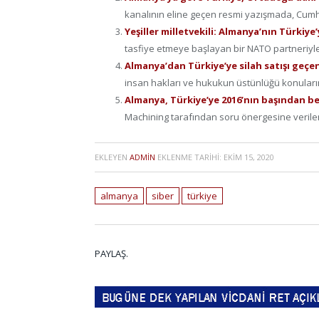
kanalının eline geçen resmi yazışmada, Cumh
Yeşiller milletvekili: Almanya’nın Türkiye
tasfiye etmeye başlayan bir NATO partneriyle 
Almanya’dan Türkiye’ye silah satışı geçen
insan hakları ve hukukun üstünlüğü konuların
Almanya, Türkiye’ye 2016’nın başından be
Machining tarafından soru önergesine verilen 
EKLEYEN
ADMIN
EKLENME TARIHI:
EKIM 15, 2020
almanya
siber
türkiye
PAYLAŞ.