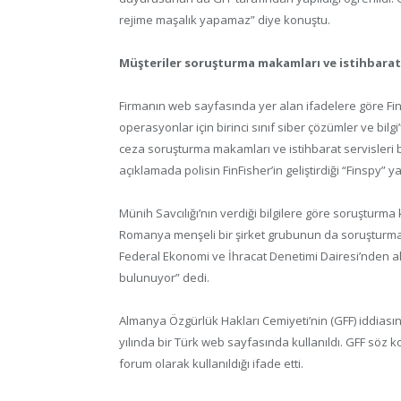
rejime maşalık yapamaz” diye konuştu.
Müşteriler soruşturma makamları ve istihbarat 
Firmanın web sayfasında yer alan ifadelere göre FinF
operasyonlar için birinci sınıf siber çözümler ve bil
ceza soruşturma makamları ve istihbarat servisleri
açıklamada polisin FinFisher’in geliştirdiği “Finspy” ya
Münih Savcılığı’nın verdiği bilgilere göre soruştur
Romanya menşeli bir şirket grubunun da soruşturma k
Federal Ekonomi ve İhracat Denetimi Dairesi’nden alı
bulunuyor” dedi.
Almanya Özgürlük Hakları Cemiyeti’nin (GFF) iddiasına
yılında bir Türk web sayfasında kullanıldı. GFF söz 
forum olarak kullanıldığı ifade etti.