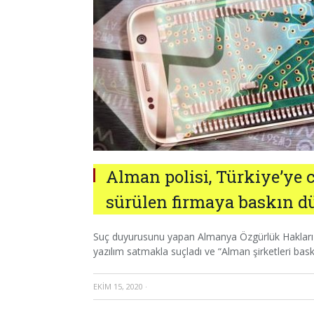
Alman polisi, Türkiye’ye c
sürülen firmaya baskın d
Suç duyurusunu yapan Almanya Özgürlük Hakları Cem
yazılım satmakla suçladı ve “Alman şirketleri bas
EKIM 15, 2020
·