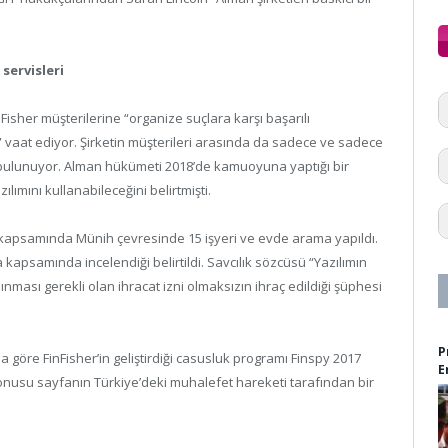
servisleri
isher müşterilerine “organize suçlara karşı başarılı
gi” vaat ediyor. Şirketin müşterileri arasında da sadece ve sadece
 bulunuyor. Alman hükümeti 2018’de kamuoyuna yaptığı bir
zılımını kullanabileceğini belirtmişti.
ma kapsamında Münih çevresinde 15 işyeri ve evde arama yapıldı.
apsamında incelendiği belirtildi. Savcılık sözcüsü “Yazılımın
nması gerekli olan ihracat izni olmaksızın ihraç edildiği şüphesi
P
 göre FinFisher’in geliştirdiği casusluk programı Finspy 2017
E
konusu sayfanın Türkiye’deki muhalefet hareketi tarafından bir