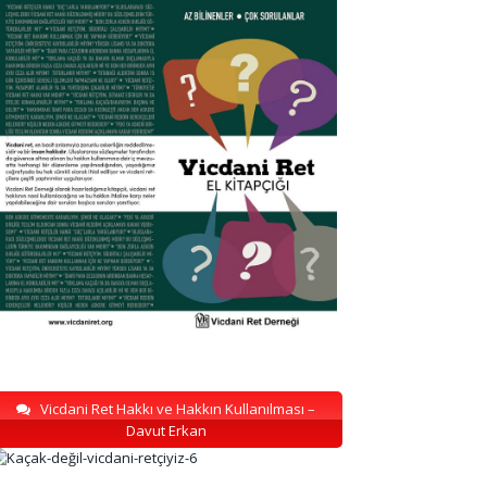
Vicdani Ret Hakkı ve Hakkın Kullanılması –
Davut Erkan