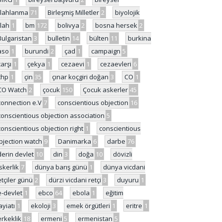
ilahlanma
71
Birleşmiş Milletler
2
biyolojik
ilah
1
bm
172
bolivya
2
bosna hersek
2
Bulgaristan
3
bulletin
14
bülten
11
burkina
aso
1
burundi
2
çad
1
campaign
5
çarşı
1
çekya
1
cezaevi
1
cezaevleri
6
chp
1
çin
35
çınar koçgiri doğan
3
CO
1
CO Watch
2
çocuk
150
Çocuk askerler
45
connection e.V
7
conscientious objection
16
conscientious objection association
5
conscientious objection right
1
conscientious
bjection watch
9
Danimarka
6
darbe
76
derin devlet
10
din
3
doğa
10
dövizli
skerlik
7
dünya barış günü
1
dünya vicdani
etçiler günü
2
dürzi vicdani retçi
3
duyuru
1
e-devlet
1
ebco
64
ebola
1
eğitim
ayiatı
1
ekoloji
3
emek örgütleri
1
eritre
1
erkeklik
18
ermeni
5
ermenistan
5