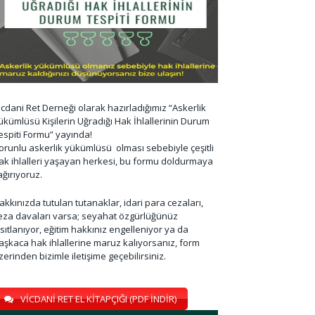
icdani Ret Derneği olarak hazırladığımız “Askerlik
ükümlüsü Kişilerin Uğradığı Hak İhlallerinin Durum
espiti Formu” yayında!
orunlu askerlik yükümlüsü olması sebebiyle çeşitli
ak ihlalleri yaşayan herkesi, bu formu doldurmaya
ağırıyoruz.
akkınızda tutulan tutanaklar, idari para cezaları,
eza davaları varsa; seyahat özgürlüğünüz
ısıtlanıyor, eğitim hakkınız engelleniyor ya da
aşkaca hak ihlallerine maruz kalıyorsanız, form
zerinden bizimle iletişime geçebilirsiniz.
VİCDANİ RET EL KİTAPÇIĞI (PDF İNDİR)