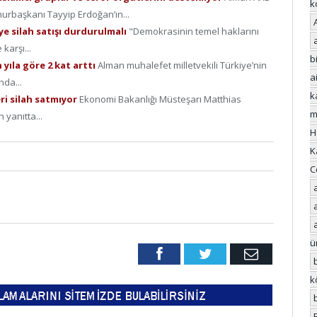
k
urbaşkanı Tayyip Erdoğan’ın...
’ye silah satışı durdurulmalı
"Demokrasinin temel haklarını
karşı...
bi
 yıla göre 2 kat arttı
Alman muhalefet milletvekili Türkiye’nin
a
da...
k
ri silah satmıyor
Ekonomi Bakanlığı Müsteşarı Matthias
m
yanıtta...
H
K
C
ü
Facebook
Twitter
Email
k