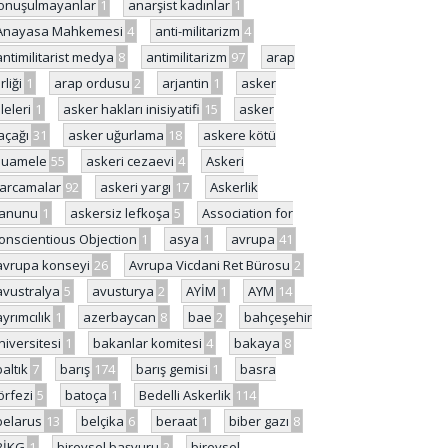
onuşulmayanlar
1
anarşist kadınlar
1
Anayasa Mahkemesi
4
anti-militarizm
4
antimilitarist medya
8
antimilitarizm
97
arap
rliği
1
arap ordusu
2
arjantin
1
asker
ileleri
1
asker hakları inisiyatifi
15
asker
açağı
31
asker uğurlama
18
askere kötü
uamele
55
askeri cezaevi
4
Askeri
arcamalar
92
askeri yargı
17
Askerlik
anunu
1
askersiz lefkoşa
5
Association for
onscientious Objection
1
asya
1
avrupa
41
avrupa konseyi
26
Avrupa Vicdani Ret Bürosu
2
avustralya
5
avusturya
2
AYİM
1
AYM
14
ayrımcılık
1
azerbaycan
8
bae
2
bahçeşehir
niversitesi
1
bakanlar komitesi
4
bakaya
8
baltık
7
barış
174
barış gemisi
1
basra
örfezi
5
batoça
1
Bedelli Askerlik
114
belarus
13
belçika
6
beraat
1
biber gazı
8
BİKG
1
bireysel başvuru
2
bireysel