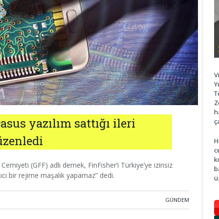
V
Y
T
Z
h
asus yazılım sattığı ileri
ç
üzenledi
H
c
k
iyeti (GFF) adlı dernek, FinFisher’i Türkiye’ye izinsiz
b
kıcı bir rejime maşalık yapamaz” dedi.
ü
GÜNDEM