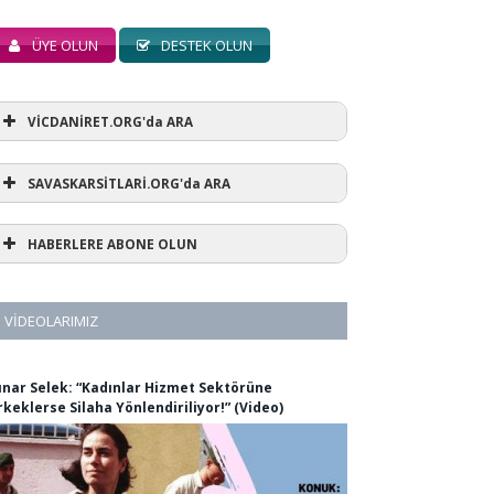
ÜYE OLUN
DESTEK OLUN
VİCDANİRET.ORG'da ARA
SAVASKARSİTLARİ.ORG'da ARA
HABERLERE ABONE OLUN
VIDEOLARIMIZ
ınar Selek: “Kadınlar Hizmet Sektörüne
rkeklerse Silaha Yönlendiriliyor!” (Video)