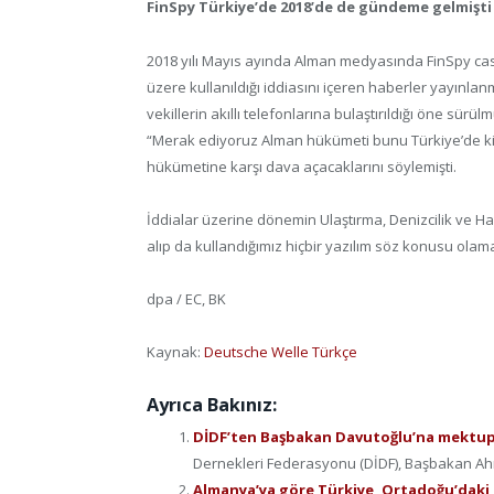
FinSpy Türkiye’de 2018’de de gündeme gelmişti
2018 yılı Mayıs ayında Alman medyasında FinSpy casu
üzere kullanıldığı iddiasını içeren haberler yayınlan
vekillerin akıllı telefonlarına bulaştırıldığı öne sürülm
“Merak ediyoruz Alman hükümeti bunu Türkiye’de ki
hükümetine karşı dava açacaklarını söylemişti.
İddialar üzerine dönemin Ulaştırma, Denizcilik ve H
alıp da kullandığımız hiçbir yazılım söz konusu olam
dpa / EC, BK
Kaynak:
Deutsche Welle Türkçe
Ayrıca Bakınız:
DİDF’ten Başbakan Davutoğlu’na mektup: 
Dernekleri Federasyonu (DİDF), Başbakan Ahm
Almanya’ya göre Türkiye, Ortadoğu’daki İ