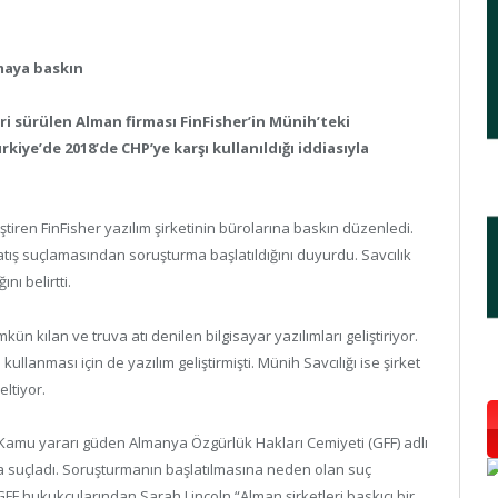
rmaya baskın
eri sürülen Alman firması FinFisher’in Münih’teki
kiye’de 2018’de CHP’ye karşı kullanıldığı iddiasıyla
tiren FinFisher yazılım şirketinin bürolarına baskın düzenledi.
satış suçlamasından soruşturma başlatıldığını duyurdu. Savcılık
ı belirtti.
ün kılan ve truva atı denilen bilgisayar yazılımları geliştiriyor.
llanması için de yazılım geliştirmişti. Münih Savcılığı ise şirket
eltiyor.
. Kamu yararı güden Almanya Özgürlük Hakları Cemiyeti (GFF) adlı
kla suçladı. Soruşturmanın başlatılmasına neden olan suç
FF hukukçularından Sarah Lincoln “Alman şirketleri baskıcı bir