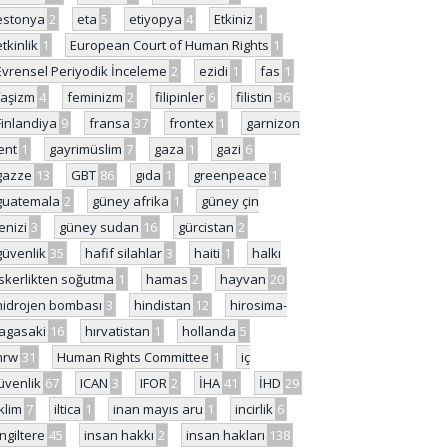
estonya
2
eta
5
etiyopya
4
Etkiniz
1
etkinlik
1
European Court of Human Rights
1
Evrensel Periyodik İnceleme
2
ezidi
1
fas
1
faşizm
4
feminizm
2
filipinler
6
filistin
36
Finlandiya
9
fransa
37
frontex
1
garnizon
ent
1
gayrimüslim
7
gaza
1
gazi
6
gazze
13
GBT
86
gıda
1
greenpeace
1
guatemala
2
güney afrika
1
güney çin
enizi
3
güney sudan
16
gürcistan
2
güvenlik
35
hafif silahlar
3
haiti
1
halkı
skerlikten soğutma
1
hamas
2
hayvan
20
hidrojen bombası
3
hindistan
12
hirosima-
agasaki
16
hırvatistan
1
hollanda
5
hrw
31
Human Rights Committee
1
iç
üvenlik
67
ICAN
3
IFOR
2
İHA
41
İHD
29
iklim
7
iltica
1
inan mayıs aru
1
incirlik
6
İngiltere
45
insan hakkı
2
insan hakları
138