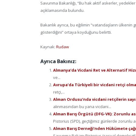
Savunma Bakanlığı, “Bu hak aktif askerler, yedekler 
açıklamasında bulundu.
Bakanlık ayrıca, bu eğilimin “vatandaşların ülkenin g
gösterdiğini” ortaya koyduğunu belirtti.
Kaynak:
Rudaw
Ayrıca Bakınız:
Almanya’da Vicdani Ret ve Alternatif Hi
ve...
Avrupa’da Türkiyeli bir vicdani retçi olm
retçi,...
Alman Ordusu’nda vicdani retçilerin sayıs
alınmasından bu yana vicdani...
Alman Barış Örgütü (DFG-VK): Zorunlu as
Pistorius (SPD), geçtiğimiz günlerde zorunlu as
Alman Barış Derneği’nden Hükümete çağrı
Savunma Bakanı Pistorius (sosyal demokratlar,