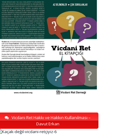
Vicdani Ret Hakkı ve Hakkın Kullanılması –
Davut Erkan