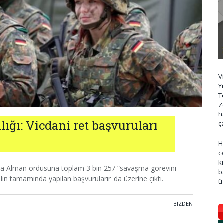
V
Y
T
Z
h
ı: Vicdani ret başvuruları
ç
H
c
k
ıyla Alman ordusuna toplam 3 bin 257 “savaşma görevini
b
ılın tamamında yapılan başvuruların da üzerine çıktı.
ü
BIZDEN