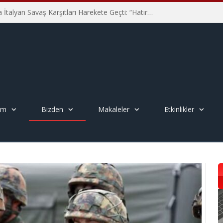
Hiroşima’nın 81. Yılında İtalyan Savaş Karşıtları Harekete Geçti: “Hatırlamak yeterli değil”
em
Bizden
Makaleler
Etkinlikler