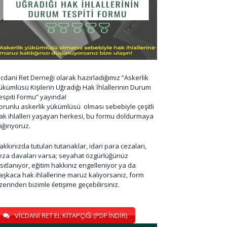
icdani Ret Derneği olarak hazırladığımız “Askerlik
ükümlüsü Kişilerin Uğradığı Hak İhlallerinin Durum
espiti Formu” yayında!
orunlu askerlik yükümlüsü olması sebebiyle çeşitli
ak ihlalleri yaşayan herkesi, bu formu doldurmaya
ağırıyoruz.
akkınızda tutulan tutanaklar, idari para cezaları,
eza davaları varsa; seyahat özgürlüğünüz
ısıtlanıyor, eğitim hakkınız engelleniyor ya da
aşkaca hak ihlallerine maruz kalıyorsanız, form
zerinden bizimle iletişime geçebilirsiniz.
VİCDANİ RET EL KİTAPÇIĞI (PDF İNDİR)