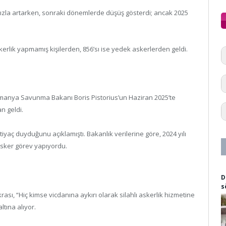
hızla artarken, sonraki dönemlerde düşüş gösterdi; ancak 2025
skerlik yapmamış kişilerden, 856’sı ise yedek askerlerden geldi.
Almanya Savunma Bakanı Boris Pistorius’un Haziran 2025’te
n geldi.
iyaç duyduğunu açıklamıştı. Bakanlık verilerine göre, 2024 yılı
sker görev yapıyordu.
D
s
sı, “Hiç kimse vicdanına aykırı olarak silahlı askerlik hizmetine
tına alıyor.