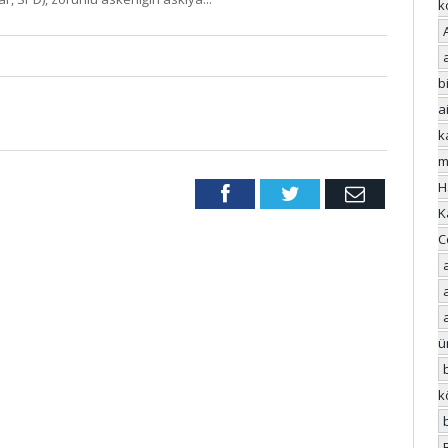
k
bi
a
k
m
H
Facebook
Twitter
Email
K
C
ü
k