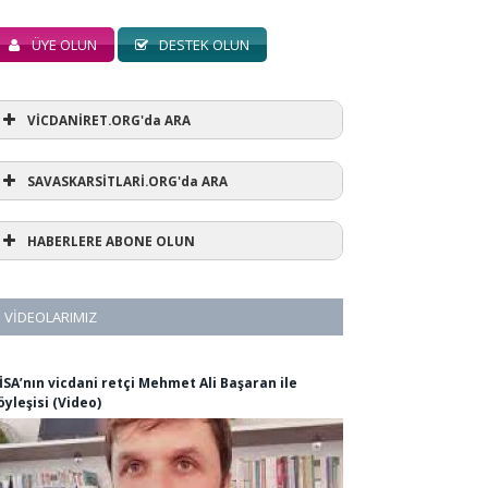
ÜYE OLUN
DESTEK OLUN
VİCDANİRET.ORG'da ARA
SAVASKARSİTLARİ.ORG'da ARA
HABERLERE ABONE OLUN
VIDEOLARIMIZ
İSA’nın vicdani retçi Mehmet Ali Başaran ile
öyleşisi (Video)