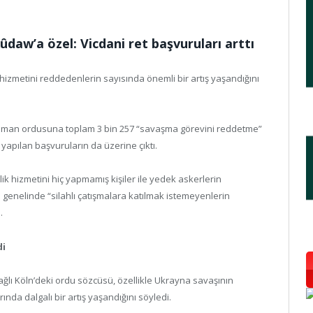
aw’a özel: Vicdani ret başvuruları arttı
hizmetini reddedenlerin sayısında önemli bir artış yaşandığını
a Alman ordusuna toplam 3 bin 257 “savaşma görevini reddetme”
 yapılan başvuruların da üzerine çıktı.
 hizmetini hiç yapmamış kişiler ile yedek askerlerin
 genelinde “silahlı çatışmalara katılmak istemeyenlerin
.
di
ı Köln’deki ordu sözcüsü, özellikle Ukrayna savaşının
ında dalgalı bir artış yaşandığını söyledi.