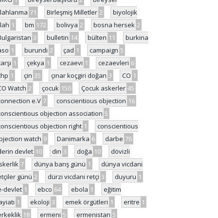
ilahlanma
71
Birleşmiş Milletler
2
biyolojik
ilah
1
bm
172
bolivya
2
bosna hersek
2
Bulgaristan
3
bulletin
14
bülten
11
burkina
aso
1
burundi
2
çad
1
campaign
5
çarşı
1
çekya
1
cezaevi
1
cezaevleri
6
chp
1
çin
35
çınar koçgiri doğan
3
CO
1
CO Watch
2
çocuk
150
Çocuk askerler
45
connection e.V
7
conscientious objection
16
conscientious objection association
5
conscientious objection right
1
conscientious
bjection watch
9
Danimarka
6
darbe
76
derin devlet
10
din
3
doğa
10
dövizli
skerlik
7
dünya barış günü
1
dünya vicdani
etçiler günü
2
dürzi vicdani retçi
3
duyuru
1
e-devlet
1
ebco
64
ebola
1
eğitim
ayiatı
1
ekoloji
3
emek örgütleri
1
eritre
1
erkeklik
18
ermeni
5
ermenistan
5