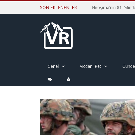
SON EKLENENLER
Genel
Vicdani Ret
Günd