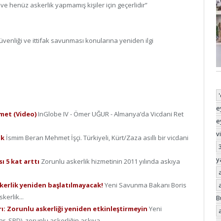
ve henüz askerlik yapmamış kişiler için geçerlidir”
üvenliği ve ittifak savunması konularına yeniden ilgi
e
zmet (Video)
InGlobe IV - Ömer UĞUR - Almanya’da Vicdani Ret
e
v
ak
İsmim Beran Mehmet İşçi. Türkiyeli, Kürt/Zaza asıllı bir vicdani
y
ı 5 kat arttı
Zorunlu askerlik hizmetinin 2011 yılında askıya
kerlik yeniden başlatılmayacak!
Yeni Savunma Bakanı Boris
kerlik...
B
: Zorunlu askerliği yeniden etkinleştirmeyin
Yeni
 SPD), zorunlu askerliğin askıya...