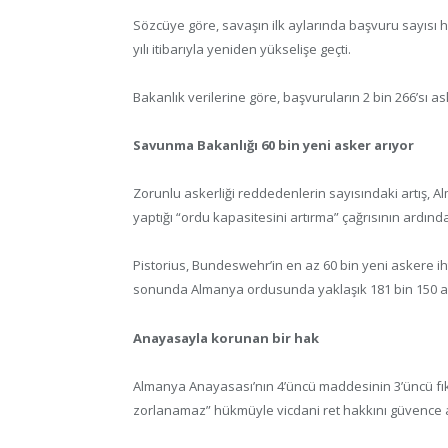
Sözcüye göre, savaşın ilk aylarında başvuru sayısı 
yılı itibarıyla yeniden yükselişe geçti.
Bakanlık verilerine göre, başvuruların 2 bin 266’sı a
Savunma Bakanlığı 60 bin yeni asker arıyor
Zorunlu askerliği reddedenlerin sayısındaki artış, 
yaptığı “ordu kapasitesini artırma” çağrısının ardında
Pistorius, Bundeswehr’in en az 60 bin yeni askere iht
sonunda Almanya ordusunda yaklaşık 181 bin 150 a
Anayasayla korunan bir hak
Almanya Anayasası’nın 4’üncü maddesinin 3’üncü fıkra
zorlanamaz” hükmüyle vicdani ret hakkını güvence al