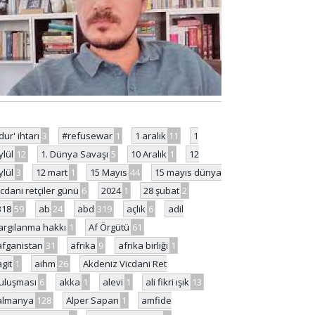
'dur' ihtarı
3
#refusewar
1
1 aralık
11
1
ylül
12
1. Dünya Savaşı
5
10 Aralık
1
12
ylül
3
12 mart
1
15 Mayıs
44
15 mayıs dünya
icdani retçiler günü
6
2024
1
28 şubat
2
318
59
ab
24
abd
319
açlık
6
adil
argılanma hakkı
1
Af Örgütü
61
afganistan
31
afrika
9
afrika birliği
1
agit
1
aihm
26
Akdeniz Vicdani Ret
uluşması
6
akka
1
alevi
1
ali fikri ışık
13
almanya
128
Alper Sapan
1
amfide