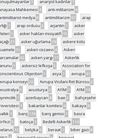
onuşulmayanlar
1
anarşist kadınlar
1
Anayasa Mahkemesi
4
anti-militarizm
4
antimilitarist medya
8
antimilitarizm
97
arap
rliği
1
arap ordusu
2
arjantin
1
asker
ileleri
1
asker hakları inisiyatifi
15
asker
açağı
31
asker uğurlama
18
askere kötü
uamele
55
askeri cezaevi
4
Askeri
arcamalar
92
askeri yargı
17
Askerlik
anunu
1
askersiz lefkoşa
5
Association for
onscientious Objection
1
asya
1
avrupa
41
avrupa konseyi
26
Avrupa Vicdani Ret Bürosu
2
avustralya
5
avusturya
2
AYİM
1
AYM
14
ayrımcılık
1
azerbaycan
8
bae
2
bahçeşehir
niversitesi
1
bakanlar komitesi
4
bakaya
8
baltık
7
barış
174
barış gemisi
1
basra
örfezi
5
batoça
1
Bedelli Askerlik
114
belarus
13
belçika
6
beraat
1
biber gazı
8
BİKG
1
bireysel başvuru
2
bireysel