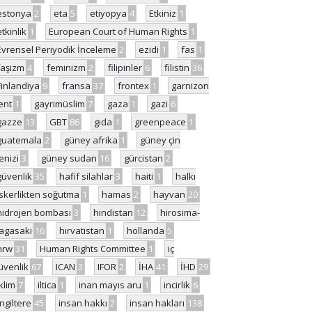
estonya
2
eta
5
etiyopya
4
Etkiniz
1
etkinlik
1
European Court of Human Rights
1
Evrensel Periyodik İnceleme
2
ezidi
1
fas
1
faşizm
4
feminizm
2
filipinler
6
filistin
36
Finlandiya
9
fransa
37
frontex
1
garnizon
ent
1
gayrimüslim
7
gaza
1
gazi
6
gazze
13
GBT
86
gıda
1
greenpeace
1
guatemala
2
güney afrika
1
güney çin
enizi
3
güney sudan
16
gürcistan
2
güvenlik
35
hafif silahlar
3
haiti
1
halkı
skerlikten soğutma
1
hamas
2
hayvan
20
hidrojen bombası
3
hindistan
12
hirosima-
agasaki
16
hırvatistan
1
hollanda
5
hrw
31
Human Rights Committee
1
iç
üvenlik
67
ICAN
3
IFOR
2
İHA
41
İHD
29
iklim
7
iltica
1
inan mayıs aru
1
incirlik
6
İngiltere
45
insan hakkı
2
insan hakları
138