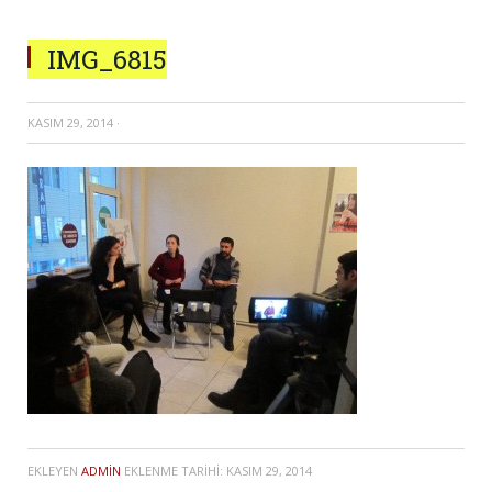
IMG_6815
KASIM 29, 2014
·
EKLEYEN
ADMIN
EKLENME TARIHI:
KASIM 29, 2014