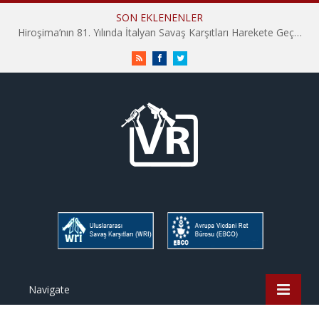
SON EKLENENLER
Hiroşima’nın 81. Yılında İtalyan Savaş Karşıtları Harekete Geçti: “Hatırlamak yeterli değil”
RSS
Facebook
Twitter
Navigate