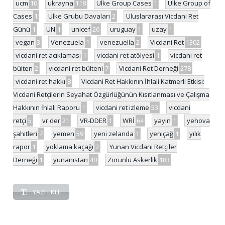
ucm
10
ukrayna
118
Ulke Group Cases
1
Ülke Group of
Cases
1
Ülke Grubu Davaları
2
Uluslararası Vicdani Ret
Günü
1
UN
1
unicef
26
uruguay
1
uzay
1
vegan
3
Venezuela
1
venezuella
2
Vicdani Ret
1302
vicdani ret açıklaması
1
vicdani ret atölyesi
1
vicdani ret
bülten
2
vicdani ret bülteni
7
Vicdani Ret Derneği
278
vicdani ret hakkı
8
Vicdani Ret Hakkının İhlali Katmerli Etkisi:
Vicdani Retçilerin Seyahat Özgürlüğünün Kısıtlanması ve Çalışma
Hakkının İhlali Raporu
1
vicdani ret izleme
53
vicdani
retçi
5
vr der
21
VR-DDER
1
WRİ
64
yayın
1
yehova
şahitleri
7
yemen
59
yeni zelanda
1
yeniçağ
1
yılık
rapor
1
yoklama kaçağı
2
Yunan Vicdani Retçiler
Derneği
1
yunanistan
40
Zorunlu Askerlik
183
YAZI EKLE