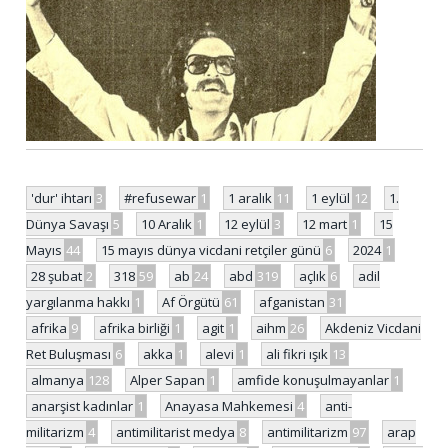
'dur' ihtarı
3
#refusewar
1
1 aralık
11
1 eylül
12
1.
Dünya Savaşı
5
10 Aralık
1
12 eylül
3
12 mart
1
15
Mayıs
44
15 mayıs dünya vicdani retçiler günü
6
2024
1
28 şubat
2
318
59
ab
24
abd
319
açlık
6
adil
yargılanma hakkı
1
Af Örgütü
61
afganistan
31
afrika
9
afrika birliği
1
agit
1
aihm
26
Akdeniz Vicdani
Ret Buluşması
6
akka
1
alevi
1
ali fikri ışık
13
almanya
128
Alper Sapan
1
amfide konuşulmayanlar
1
anarşist kadınlar
1
Anayasa Mahkemesi
4
anti-
militarizm
4
antimilitarist medya
8
antimilitarizm
97
arap