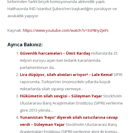
birbirinden farklı birçok komisyonunda aktivistlik yaptı.
Halihazırda İHD İstanbul Şubesi’nin başkanlığını yürütüyor ve
avukatlık yapıyor.
Kaynak:
https://www.youtube.com/watch?v=3sF8ny2JeFc
Ayrıca Bakınız:
Güvenlik harcamaları – Ümit Kardaş
Hollanda’da 25
milyon euroyu aşan tüm tedarik kararlarında
parlamentonun da...
Lira düşüyor, silah alımları artıyor! – Lale Kemal
SIPRI
raporunda, Türkiye’nin önümüzdeki yıllarda büyük
miktarlarda silah siparişi vermeye...
Hükümetin silah sevgisi – Süleyman Yaşar
Stockholm
Uluslararası Barış Araştırmaları Enstitüsü (SIPRI) verilerine
göre 2013 yılında...
Yunanistan ‘hayır’ diyerek silah satıcılarına cevap
verdi – Süleyman Yaşar
Stockholm Uluslararası Barış
Araştırmaları Enstitüsü (SIPRI) verilerine göre iki komşu...