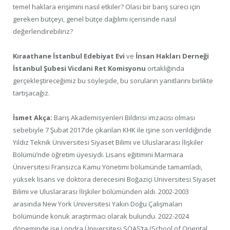
temel haklara erişimini nasıl etkiler? Olası bir barış süreci için
gereken bütçeyi, genel bütçe dağılımı içerisinde nasıl
değerlendirebiliriz?
Kıraathane İstanbul Edebiyat Evi
ve
İnsan Hakları Derneği
İstanbul Şubesi Vicdani Ret Komisyonu
ortaklığında
gerçekleştireceğimiz bu söyleşide, bu soruların yanıtlarını birlikte
tartışacağız.
İsmet Akça:
Barış Akademisyenleri Bildirisi imzacısı olması
sebebiyle 7 Şubat 2017’de çıkarılan KHK ile işine son verildiğinde
Yıldız Teknik Üniversitesi Siyaset Bilimi ve Uluslararası İlişkiler
Bölümü’nde öğretim üyesiydi. Lisans eğitimini Marmara
Üniversitesi Fransızca Kamu Yönetimi bölümünde tamamladı,
yüksek lisans ve doktora derecesini Boğaziçi Üniversitesi Siyaset
Bilimi ve Uluslararası İlişkiler bölümünden aldı. 2002-2003
arasında New York Üniversitesi Yakın Doğu Çalışmaları
bölümünde konuk araştırmacı olarak bulundu. 2022-2024
döneminde ise Londra Üniversitesi SOAS’ta (School of Oriental