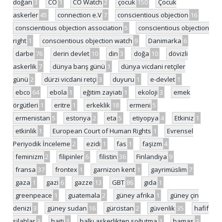
doğan
3
CO
1
CO Watch
2
çocuk
150
Çocuk
askerler
45
connection e.V
7
conscientious objection
16
conscientious objection association
5
conscientious objection
right
1
conscientious objection watch
9
Danimarka
6
darbe
76
derin devlet
10
din
3
doğa
10
dövizli
askerlik
7
dünya barış günü
1
dünya vicdani retçiler
günü
2
dürzi vicdani retçi
3
duyuru
1
e-devlet
1
ebco
64
ebola
1
eğitim zayiatı
1
ekoloji
3
emek
örgütleri
1
eritre
1
erkeklik
18
ermeni
5
ermenistan
5
estonya
2
eta
5
etiyopya
4
Etkiniz
1
etkinlik
1
European Court of Human Rights
1
Evrensel
Periyodik İnceleme
2
ezidi
1
fas
1
faşizm
4
feminizm
2
filipinler
6
filistin
36
Finlandiya
9
fransa
37
frontex
1
garnizon kent
1
gayrimüslim
7
gaza
1
gazi
6
gazze
13
GBT
86
gıda
1
greenpeace
1
guatemala
2
güney afrika
1
güney çin
denizi
3
güney sudan
16
gürcistan
2
güvenlik
35
hafif
silahlar
3
haiti
1
halkı askerlikten soğutma
1
hamas
2