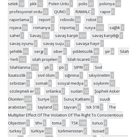
selek
18
pkk
12
Polen Ünlü
1
polis
43
polonya
10
profesyonel ordu
22
QUNO
2
RAMALC
1
rapor
5
raporlama
1
report
3
roboski
34
robot
15
rojava
39
romanya
3
röportaj
2
rusya
150
sağlık
1
sahel
1
Savaş
190
savaş karşıtı
420
savaş karşıtlığı
3
savaş oyunu
2
savaş suçu
77
savaşa hayır
1
şehitlik
56
sergi
1
siber
5
şiddetsizlik
45
şiir
4
Silah
- Yerli
162
silah projeleri
5
Silah ticareti
256
Silahlanma
114
şili
1
şiö
1
SIPRI
41
Sivil
İtaatsizlik
29
sivil ölüm
5
sığınma
1
sıkıyönetim
1
sırbistan
1
somali
8
sosyal medya
8
soykırım
15
sözleşmeli er
17
srilanka
2
sudan
12
Şüpheli Asker
Ölümleri
358
Suriye
172
Suruç Katliamı
1
suudi
arabistan
45
tayland
16
tayvan
4
tck 318
1
The
Multiplier Effect Of The Violation Of The Right To Conscientious
Objection
1
tihv
5
toma
2
TSK
188
tunus
1
turkey
2
türkiye
410
türkmenistan
2
tüsiad
6