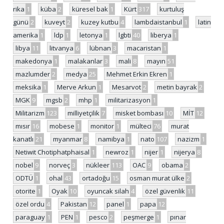
rika
1
küba
2
küresel bak
1
Kürt
317
kurtuluş
günü
2
kuveyt
2
kuzey kutbu
4
lambdaistanbul
1
latin
amerika
1
ldp
1
letonya
1
lgbti
40
liberya
1
libya
11
litvanya
6
lübnan
3
macaristan
1
makedonya
1
malakanlar
3
mali
8
mayın
51
mazlumder
2
medya
25
Mehmet Erkin Ekren
1
meksika
1
Merve Arkun
1
Mesarvot
2
metin bayrak
2
MGK
9
mgsb
2
mhp
1
militarizasyon
1
Militarizm
123
milliyetçilik
7
misket bombası
10
MİT
12
mısır
16
mobese
1
monitor
1
mülteci
76
murat
kanatlı
21
myanmar
8
namibya
1
nato
107
nazizm
1
Netiwit Chotiphatphaisal
1
newroz
1
nijer
1
nijerya
8
nobel
9
norveç
3
nükleer
113
OAC
9
obama
2
ODTÜ
1
ohal
43
ortadoğu
15
osman murat ülke
2
otorite
1
Oyak
10
oyuncak silah
4
özel güvenlik
11
özel ordu
4
Pakistan
12
panel
1
papa
12
paraguay
1
PEN
1
pesco
2
peşmerge
1
pınar