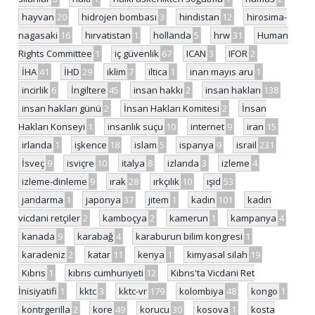
hayvan
20
hidrojen bombası
3
hindistan
12
hirosima-
nagasaki
16
hırvatistan
1
hollanda
5
hrw
31
Human
Rights Committee
1
iç güvenlik
67
ICAN
3
IFOR
2
İHA
41
İHD
29
iklim
7
iltica
1
inan mayıs aru
1
incirlik
6
İngiltere
45
insan hakkı
2
insan hakları
138
insan hakları günü
2
İnsan Hakları Komitesi
2
İnsan
Hakları Konseyi
1
insanlık suçu
10
internet
9
iran
15
irlanda
1
işkence
18
islam
5
ispanya
9
israil
231
İsveç
9
isviçre
10
italya
8
izlanda
3
izleme
4
izleme-dinleme
9
ırak
28
ırkçılık
10
ışid
53
jandarma
1
japonya
37
jitem
1
kadın
101
kadın
vicdani retçiler
2
kamboçya
2
kamerun
1
kampanya
4
kanada
9
karabağ
4
karaburun bilim kongresi
1
karadeniz
2
katar
11
kenya
1
kimyasal silah
19
Kıbrıs
1
kıbrıs cumhuriyeti
12
Kıbrıs'ta Vicdani Ret
İnisiyatifi
1
kktc
3
kktc-vr
179
kolombiya
48
kongo
1
kontrgerilla
2
kore
49
korucu
30
kosova
1
kosta