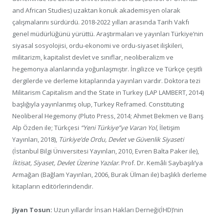
and African Studies) uzaktan konuk akademisyen olarak
çalışmalarını sürdürdü. 2018-2022 yılları arasında Tarih Vakfı
genel müdürlüğünü yürüttü. Araştırmaları ve yayınları Türkiye’nin
siyasal sosyolojisi, ordu-ekonomi ve ordu-siyaset ilişkileri,
militarizm, kapitalist devlet ve sınıflar, neoliberalizm ve
hegemonya alanlarında yoğunlaşmıştır. İngilizce ve Türkçe çeşitli
dergilerde ve derleme kitaplarında yayınları vardır. Doktora tezi
Militarism Capitalism and the State in Turkey (LAP LAMBERT, 2014)
başlığıyla yayınlanmış olup, Turkey Reframed. Constituting
Neoliberal Hegemony (Pluto Press, 2014; Ahmet Bekmen ve Barış
Alp Özden ile; Türkçesi
“Yeni Türkiye”ye Varan Yol
, İletişim
Yayınları, 2018),
Türkiye’de Ordu, Devlet ve Güvenlik Siyaseti
(İstanbul Bilgi Üniversitesi Yayınları, 2010, Evren Balta Paker ile),
İktisat, Siyaset, Devlet Üzerine Yazılar
. Prof. Dr. Kemâli Saybaşılı’ya
Armağan (Bağlam Yayınları, 2006, Burak Ülman ile) başlıklı derleme
kitapların editörlerindendir.
Jiyan Tosun:
Uzun yıllardır İnsan Hakları Derneği(İHD)’nin