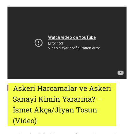
Askeri Harcamalar ve Askeri
Sanayi Kimin Yararına? –
İsmet Akça/Jiyan Tosun
(Video)