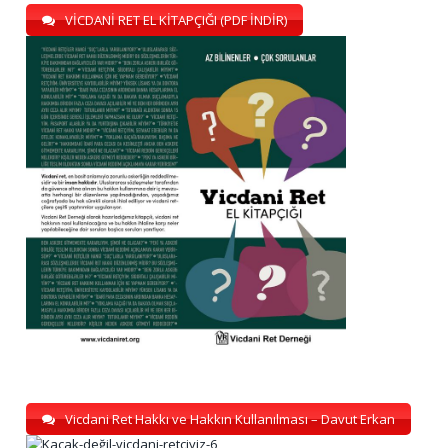
VİCDANİ RET EL KİTAPÇIĞI (PDF İNDİR)
Vicdani Ret Hakkı ve Hakkın Kullanılması – Davut Erkan