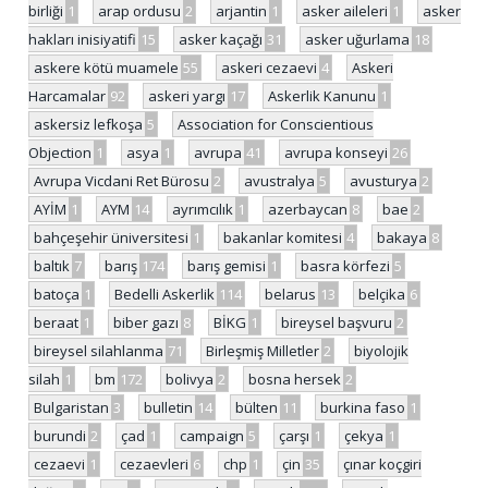
birliği
1
arap ordusu
2
arjantin
1
asker aileleri
1
asker
hakları inisiyatifi
15
asker kaçağı
31
asker uğurlama
18
askere kötü muamele
55
askeri cezaevi
4
Askeri
Harcamalar
92
askeri yargı
17
Askerlik Kanunu
1
askersiz lefkoşa
5
Association for Conscientious
Objection
1
asya
1
avrupa
41
avrupa konseyi
26
Avrupa Vicdani Ret Bürosu
2
avustralya
5
avusturya
2
AYİM
1
AYM
14
ayrımcılık
1
azerbaycan
8
bae
2
bahçeşehir üniversitesi
1
bakanlar komitesi
4
bakaya
8
baltık
7
barış
174
barış gemisi
1
basra körfezi
5
batoça
1
Bedelli Askerlik
114
belarus
13
belçika
6
beraat
1
biber gazı
8
BİKG
1
bireysel başvuru
2
bireysel silahlanma
71
Birleşmiş Milletler
2
biyolojik
silah
1
bm
172
bolivya
2
bosna hersek
2
Bulgaristan
3
bulletin
14
bülten
11
burkina faso
1
burundi
2
çad
1
campaign
5
çarşı
1
çekya
1
cezaevi
1
cezaevleri
6
chp
1
çin
35
çınar koçgiri