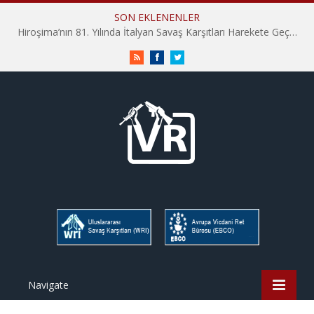
SON EKLENENLER
Hiroşima’nın 81. Yılında İtalyan Savaş Karşıtları Harekete Geçti: “Hatırlamak yeterli değil”
RSS
Facebook
Twitter
Navigate