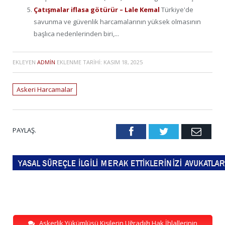
Çatışmalar iflasa götürür – Lale Kemal
Türkiye'de
savunma ve güvenlik harcamalarının yüksek olmasının
başlıca nedenlerinden biri,...
EKLEYEN
ADMIN
EKLENME TARIHI:
KASIM 18, 2025
Askeri Harcamalar
PAYLAŞ.
Facebook
Twitter
Emai
Askerlik Yükümlüsü Kişilerin Uğradığı Hak İhlallerinin