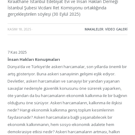
Kıraathane İstanbul Edebiyat Evi ve İnsan Hakları Derneği
İstanbul Şubesi Vicdani Ret Komisyonu ortaklığında
gerçekleştirilen söyleşi (30 Eylül 2025)
KASIM 18, 2025
·
MAKALELER
,
VIDEO GALERI
7 Kas 2025
İnsan Hakları Konuşmaları
Dünya’da ve Türkiye’de askeri harcamalar, son yıllarda önemli bir
artış gösteriyor. Buna askeri sanayiinin gelişimi eşlik ediyor.
Devletler, askeri harcamaları ve sanayiyi bir yandan yaşanan
savaşlar nedeniyle güvenlik konusunu öne sürerek yaparken,
öte yandan da bu harcamaların ekonomik kalkınma ile bir bağının
olduğunu öne sürüyor. Askeri harcamaların, kalkınma ile ilişkisi
nedir? Hangi ekonomik kalkınma geniş toplum kesimlerinin
faydasınadır? Askeri harcamalara bağlı yaşanabilecek bir
ekonomik kalkınmanın, hem sosyo-ekonomik adalete hem
demokrasiye etkisi nedir? Askeri harcamaların artması, halkın