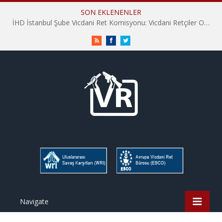
SON EKLENENLER
İHD İstanbul Şube Vicdani Ret Komisyonu: Vicdani Retçiler Olarak Destek İçin Buradayız!
RSS
Facebook
Twitter
Navigate