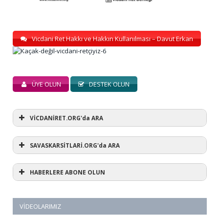
Vicdani Ret Hakkı ve Hakkın Kullanılması – Davut Erkan
ÜYE OLUN
DESTEK OLUN
VİCDANİRET.ORG'da ARA
SAVASKARSİTLARİ.ORG'da ARA
HABERLERE ABONE OLUN
VIDEOLARIMIZ