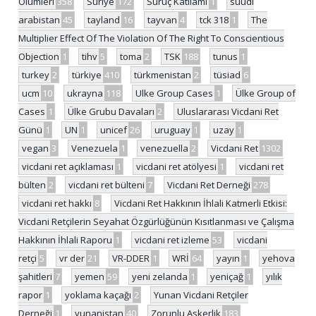
Ölümleri
358
Suriye
172
Suruç Katliamı
1
suudi
arabistan
45
tayland
16
tayvan
4
tck 318
1
The
Multiplier Effect Of The Violation Of The Right To Conscientious
Objection
1
tihv
5
toma
2
TSK
188
tunus
1
turkey
2
türkiye
410
türkmenistan
2
tüsiad
6
ucm
10
ukrayna
118
Ulke Group Cases
1
Ülke Group of
Cases
1
Ülke Grubu Davaları
2
Uluslararası Vicdani Ret
Günü
1
UN
1
unicef
26
uruguay
1
uzay
1
vegan
3
Venezuela
1
venezuella
2
Vicdani Ret
1302
vicdani ret açıklaması
1
vicdani ret atölyesi
1
vicdani ret
bülten
2
vicdani ret bülteni
7
Vicdani Ret Derneği
278
vicdani ret hakkı
8
Vicdani Ret Hakkının İhlali Katmerli Etkisi:
Vicdani Retçilerin Seyahat Özgürlüğünün Kısıtlanması ve Çalışma
Hakkının İhlali Raporu
1
vicdani ret izleme
53
vicdani
retçi
5
vr der
21
VR-DDER
1
WRİ
64
yayın
1
yehova
şahitleri
7
yemen
59
yeni zelanda
1
yeniçağ
1
yılık
rapor
1
yoklama kaçağı
2
Yunan Vicdani Retçiler
Derneği
1
yunanistan
40
Zorunlu Askerlik
183