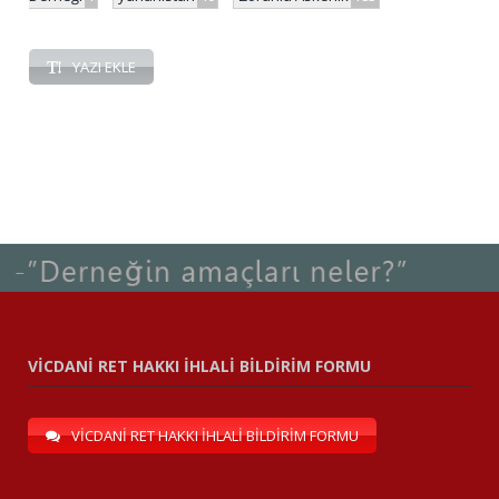
YAZI EKLE
VİCDANİ RET HAKKI İHLALİ BİLDİRİM FORMU
VİCDANİ RET HAKKI İHLALİ BİLDİRİM FORMU