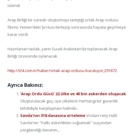
istendi.
Arap Birliği bir süredir oluşturmayı tartıştığı ortak Arap ordusu
fikrini, Yemen’deki Şii Husi ilerleyişi sonrasında hayata geçirmeye
karar verdi.
Hazırlanan taslak, yarın Suudi Arabistan’da toplanacak Arap
Birliği zirvesinde oylanacak.
http://t24.com.tr/haber/ortak-arap-ordusu-kuruluyor,291672
Ayrıca Bakınız:
‘Arap Ordu Gücü’ 22 ülke ve 40 bin askerden oluşacak
Oluşturulacak güç, üye ülkelerin herhangi bir güvenlik
tehdidiyle karşılaşması halinde...
Savda’nın 318 davasına erteleme
Vicdani retçi Halil
Savda'nın "halkı askerlikten soğutmak" suçundan
yargılandığı davanın,...