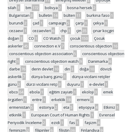
bireysel silahlanma
71
Birleşmiş Milletler
2
biyolojik
silah
1
bm
172
bolivya
2
bosna hersek
2
Bulgaristan
3
bulletin
14
bülten
11
burkina faso
1
burundi
2
çad
1
campaign
5
çarşı
1
çekya
1
cezaevi
1
cezaevleri
6
chp
1
çin
35
çınar koçgiri
doğan
3
CO
1
CO Watch
2
çocuk
150
Çocuk
askerler
45
connection e.V
7
conscientious objection
16
conscientious objection association
5
conscientious objection
right
1
conscientious objection watch
9
Danimarka
6
darbe
76
derin devlet
10
din
3
doğa
10
dövizli
askerlik
7
dünya barış günü
1
dünya vicdani retçiler
günü
2
dürzi vicdani retçi
3
duyuru
1
e-devlet
1
ebco
64
ebola
1
eğitim zayiatı
1
ekoloji
3
emek
örgütleri
1
eritre
1
erkeklik
18
ermeni
5
ermenistan
5
estonya
2
eta
5
etiyopya
4
Etkiniz
1
etkinlik
1
European Court of Human Rights
1
Evrensel
Periyodik İnceleme
2
ezidi
1
fas
1
faşizm
4
feminizm
2
filipinler
6
filistin
36
Finlandiya
9