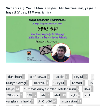
Vicdani retçi Yavuz Atan’la söyleşi: Militarizme inat, yaşasın
hayat! (Video, 15 Mayıs, İzmir)
'dur' ihtarı
3
#refusewar
1
1 aralık
11
1 eylül
12
1.
Dünya Savaşı
5
10 Aralık
1
12 eylül
3
12 mart
1
15
Mayıs
44
15 mayıs dünya vicdani retçiler günü
6
2024
1
28 şubat
2
318
59
ab
24
abd
319
açlık
6
adil
yargılanma hakkı
1
Af Örgütü
61
afganistan
31