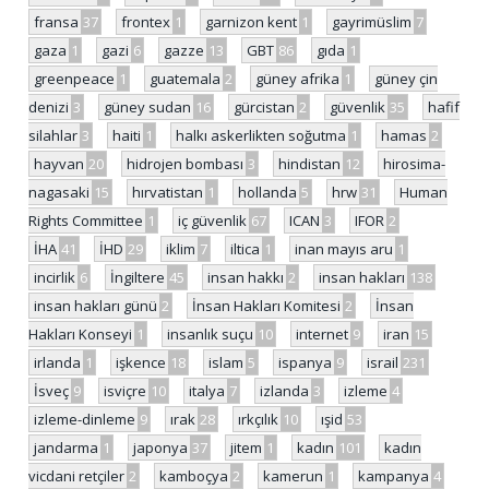
fransa
37
frontex
1
garnizon kent
1
gayrimüslim
7
gaza
1
gazi
6
gazze
13
GBT
86
gıda
1
greenpeace
1
guatemala
2
güney afrika
1
güney çin
denizi
3
güney sudan
16
gürcistan
2
güvenlik
35
hafif
silahlar
3
haiti
1
halkı askerlikten soğutma
1
hamas
2
hayvan
20
hidrojen bombası
3
hindistan
12
hirosima-
nagasaki
15
hırvatistan
1
hollanda
5
hrw
31
Human
Rights Committee
1
iç güvenlik
67
ICAN
3
IFOR
2
İHA
41
İHD
29
iklim
7
iltica
1
inan mayıs aru
1
incirlik
6
İngiltere
45
insan hakkı
2
insan hakları
138
insan hakları günü
2
İnsan Hakları Komitesi
2
İnsan
Hakları Konseyi
1
insanlık suçu
10
internet
9
iran
15
irlanda
1
işkence
18
islam
5
ispanya
9
israil
231
İsveç
9
isviçre
10
italya
7
izlanda
3
izleme
4
izleme-dinleme
9
ırak
28
ırkçılık
10
ışid
53
jandarma
1
japonya
37
jitem
1
kadın
101
kadın
vicdani retçiler
2
kamboçya
2
kamerun
1
kampanya
4