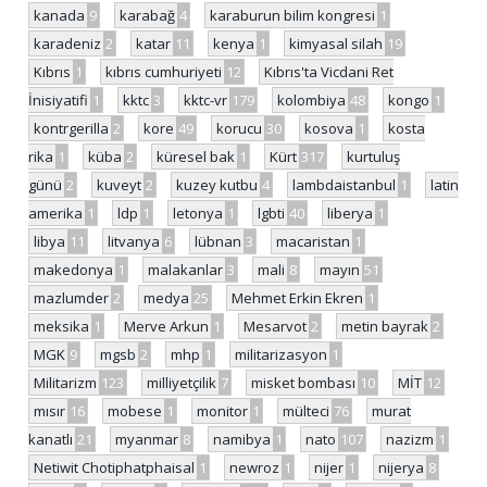
kanada
9
karabağ
4
karaburun bilim kongresi
1
karadeniz
2
katar
11
kenya
1
kimyasal silah
19
Kıbrıs
1
kıbrıs cumhuriyeti
12
Kıbrıs'ta Vicdani Ret
İnisiyatifi
1
kktc
3
kktc-vr
179
kolombiya
48
kongo
1
kontrgerilla
2
kore
49
korucu
30
kosova
1
kosta
rika
1
küba
2
küresel bak
1
Kürt
317
kurtuluş
günü
2
kuveyt
2
kuzey kutbu
4
lambdaistanbul
1
latin
amerika
1
ldp
1
letonya
1
lgbti
40
liberya
1
libya
11
litvanya
6
lübnan
3
macaristan
1
makedonya
1
malakanlar
3
mali
8
mayın
51
mazlumder
2
medya
25
Mehmet Erkin Ekren
1
meksika
1
Merve Arkun
1
Mesarvot
2
metin bayrak
2
MGK
9
mgsb
2
mhp
1
militarizasyon
1
Militarizm
123
milliyetçilik
7
misket bombası
10
MİT
12
mısır
16
mobese
1
monitor
1
mülteci
76
murat
kanatlı
21
myanmar
8
namibya
1
nato
107
nazizm
1
Netiwit Chotiphatphaisal
1
newroz
1
nijer
1
nijerya
8