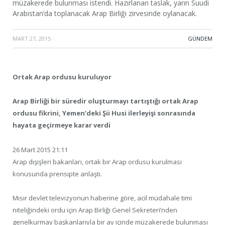
müzakerede bulunması istendi. Hazırlanan taslak, yarın Suudi
Arabistan’da toplanacak Arap Birliği zirvesinde oylanacak.
MART 27, 2015
·
GÜNDEM
Ortak Arap ordusu kuruluyor
Arap Birliği bir süredir oluşturmayı tartıştığı ortak Arap
ordusu fikrini, Yemen’deki Şii Husi ilerleyişi sonrasında
hayata geçirmeye karar verdi
26 Mart 2015 21:11
Arap dışişleri bakanları, ortak bir Arap ordusu kurulması
konusunda prensipte anlaştı.
Mısır devlet televizyonun haberine göre, acil müdahale timi
niteliğindeki ordu için Arap Birliği Genel Sekreteri’nden
genelkurmay başkanlarıyla bir ay içinde müzakerede bulunması