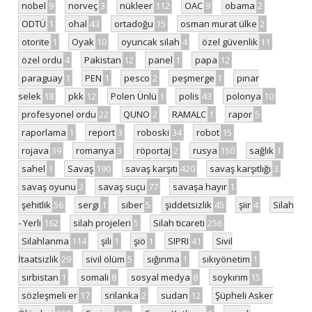
nobel
9
norveç
3
nükleer
112
OAC
9
obama
2
ODTÜ
1
ohal
43
ortadoğu
15
osman murat ülke
2
otorite
1
Oyak
10
oyuncak silah
4
özel güvenlik
11
özel ordu
4
Pakistan
12
panel
1
papa
12
paraguay
1
PEN
1
pesco
2
peşmerge
1
pınar
selek
18
pkk
12
Polen Ünlü
1
polis
43
polonya
10
profesyonel ordu
22
QUNO
2
RAMALC
1
rapor
5
raporlama
1
report
3
roboski
34
robot
15
rojava
39
romanya
3
röportaj
2
rusya
150
sağlık
1
sahel
1
Savaş
190
savaş karşıtı
420
savaş karşıtlığı
3
savaş oyunu
2
savaş suçu
77
savaşa hayır
1
şehitlik
56
sergi
1
siber
5
şiddetsizlik
45
şiir
4
Silah
- Yerli
162
silah projeleri
5
Silah ticareti
256
Silahlanma
114
şili
1
şiö
1
SIPRI
41
Sivil
İtaatsizlik
29
sivil ölüm
5
sığınma
1
sıkıyönetim
1
sırbistan
1
somali
8
sosyal medya
8
soykırım
15
sözleşmeli er
17
srilanka
2
sudan
12
Şüpheli Asker