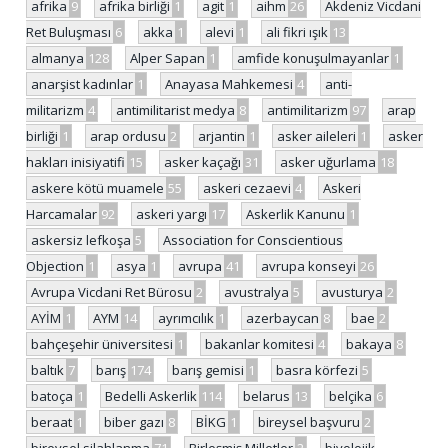
afrika
9
afrika birliği
1
agit
1
aihm
26
Akdeniz Vicdani
Ret Buluşması
6
akka
1
alevi
1
ali fikri ışık
13
almanya
128
Alper Sapan
1
amfide konuşulmayanlar
1
anarşist kadınlar
1
Anayasa Mahkemesi
4
anti-
militarizm
4
antimilitarist medya
8
antimilitarizm
97
arap
birliği
1
arap ordusu
2
arjantin
1
asker aileleri
1
asker
hakları inisiyatifi
15
asker kaçağı
31
asker uğurlama
18
askere kötü muamele
55
askeri cezaevi
4
Askeri
Harcamalar
92
askeri yargı
17
Askerlik Kanunu
1
askersiz lefkoşa
5
Association for Conscientious
Objection
1
asya
1
avrupa
41
avrupa konseyi
26
Avrupa Vicdani Ret Bürosu
2
avustralya
5
avusturya
2
AYİM
1
AYM
14
ayrımcılık
1
azerbaycan
8
bae
2
bahçeşehir üniversitesi
1
bakanlar komitesi
4
bakaya
8
baltık
7
barış
174
barış gemisi
1
basra körfezi
5
batoça
1
Bedelli Askerlik
114
belarus
13
belçika
6
beraat
1
biber gazı
8
BİKG
1
bireysel başvuru
2