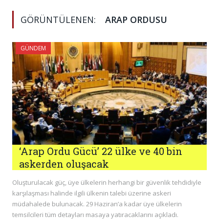
GÖRÜNTÜLENEN:
ARAP ORDUSU
GÜNDEM
‘Arap Ordu Gücü’ 22 ülke ve 40 bin
askerden oluşacak
Oluşturulacak güç, üye ülkelerin herhangi bir güvenlik tehdidiyle
karşılaşması halinde ilgili ülkenin talebi üzerine askeri
müdahalede bulunacak. 29 Haziran’a kadar üye ülkelerin
temsilcileri tüm detayları masaya yatıracaklarını açıkladı.