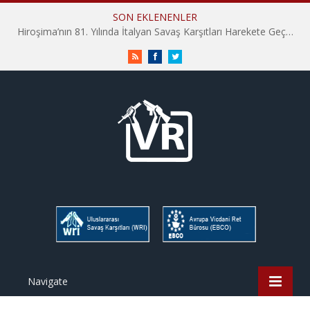
SON EKLENENLER
Hiroşima’nın 81. Yılında İtalyan Savaş Karşıtları Harekete Geçti: “Hatırlamak yeterli değil”
RSS
Facebook
Twitter
Navigate