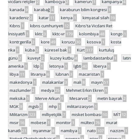
vicdani retçiler
2
kamboçya
2
kamerun
1
kampanya
4
kanada
9
karabağ
4
karaburun bilim kongresi
1
karadeniz
2
katar
11
kenya
1
kimyasal silah
19
Kıbrıs
1
kıbrıs cumhuriyeti
12
Kıbrıs'ta Vicdani Ret
İnisiyatifi
1
kktc
3
kktc-vr
179
kolombiya
48
kongo
1
kontrgerilla
2
kore
49
korucu
30
kosova
1
kosta
rika
1
küba
2
küresel bak
1
Kürt
317
kurtuluş
günü
2
kuveyt
2
kuzey kutbu
4
lambdaistanbul
1
latin
amerika
1
ldp
1
letonya
1
lgbti
40
liberya
1
libya
11
litvanya
6
lübnan
3
macaristan
1
makedonya
1
malakanlar
3
mali
8
mayın
51
mazlumder
2
medya
25
Mehmet Erkin Ekren
1
meksika
1
Merve Arkun
1
Mesarvot
2
metin bayrak
2
MGK
9
mgsb
2
mhp
1
militarizasyon
1
Militarizm
123
milliyetçilik
7
misket bombası
10
MİT
12
mısır
16
mobese
1
monitor
1
mülteci
76
murat
kanatlı
21
myanmar
8
namibya
1
nato
107
nazizm
1
Netiwit Chotiphatphaisal
1
newroz
1
nijer
1
nijerya
8