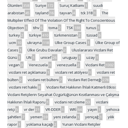
Ölümleri
358
Suriye
172
Suruç Katliamı
1
suudi
arabistan
45
tayland
16
tayvan
4
tck 318
1
The
Multiplier Effect Of The Violation Of The Right To Conscientious
Objection
1
tihv
5
toma
2
TSK
188
tunus
1
turkey
2
türkiye
410
türkmenistan
2
tüsiad
6
ucm
10
ukrayna
118
Ulke Group Cases
1
Ülke Group of
Cases
1
Ülke Grubu Davaları
2
Uluslararası Vicdani Ret
Günü
1
UN
1
unicef
26
uruguay
1
uzay
1
vegan
3
Venezuela
1
venezuella
2
Vicdani Ret
1302
vicdani ret açıklaması
1
vicdani ret atölyesi
1
vicdani ret
bülten
2
vicdani ret bülteni
7
Vicdani Ret Derneği
278
vicdani ret hakkı
8
Vicdani Ret Hakkının İhlali Katmerli Etkisi:
Vicdani Retçilerin Seyahat Özgürlüğünün Kısıtlanması ve Çalışma
Hakkının İhlali Raporu
1
vicdani ret izleme
53
vicdani
retçi
5
vr der
21
VR-DDER
1
WRİ
64
yayın
1
yehova
şahitleri
7
yemen
59
yeni zelanda
1
yeniçağ
1
yılık
rapor
1
yoklama kaçağı
2
Yunan Vicdani Retçiler