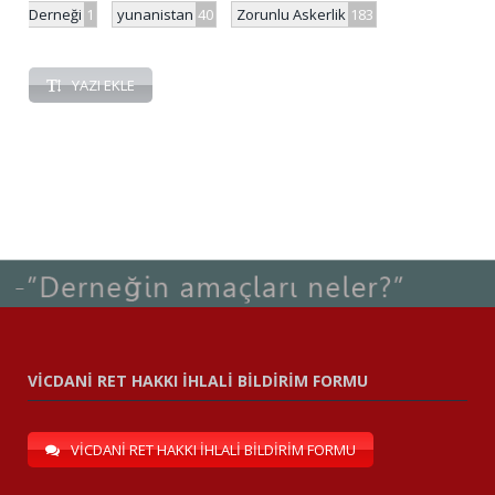
Derneği
1
yunanistan
40
Zorunlu Askerlik
183
YAZI EKLE
VİCDANİ RET HAKKI İHLALİ BİLDİRİM FORMU
VİCDANİ RET HAKKI İHLALİ BİLDİRİM FORMU