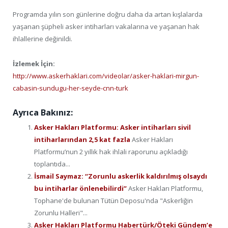
Programda yılın son günlerine doğru daha da artan kışlalarda
yaşanan şüpheli asker intiharları vakalarına ve yaşanan hak
ihlallerine değinildi.
İzlemek İçin:
http://www.askerhaklari.com/videolar/asker-haklari-mirgun-
cabasin-sundugu-her-seyde-cnn-turk
Ayrıca Bakınız:
Asker Hakları Platformu: Asker intiharları sivil
intiharlarından 2,5 kat fazla
Asker Hakları
Platformu’nun 2 yıllık hak ihlali raporunu açıkladığı
toplantıda...
İsmail Saymaz: “Zorunlu askerlik kaldırılmış olsaydı
bu intiharlar önlenebilirdi”
Asker Hakları Platformu,
Tophane'de bulunan Tütün Deposu'nda "Askerliğin
Zorunlu Halleri"...
Asker Hakları Platformu Habertürk/Öteki Gündem’e