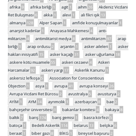
afrika
9
afrika birliği
1
agit
1
aihm
26
Akdeniz Vicdani
Ret Buluşması
6
akka
1
alevi
1
ali fikri ışık
13
almanya
128
Alper Sapan
1
amfide konuşulmayanlar
1
anarşist kadınlar
1
Anayasa Mahkemesi
4
anti-
militarizm
4
antimilitarist medya
8
antimilitarizm
97
arap
birliği
1
arap ordusu
2
arjantin
1
asker aileleri
1
asker
hakları inisiyatifi
15
asker kaçağı
31
asker uğurlama
18
askere kötü muamele
55
askeri cezaevi
4
Askeri
Harcamalar
92
askeri yargı
17
Askerlik Kanunu
1
askersiz lefkoşa
5
Association for Conscientious
Objection
1
asya
1
avrupa
41
avrupa konseyi
26
Avrupa Vicdani Ret Bürosu
2
avustralya
5
avusturya
2
AYİM
1
AYM
14
ayrımcılık
1
azerbaycan
8
bae
2
bahçeşehir üniversitesi
1
bakanlar komitesi
4
bakaya
8
baltık
7
barış
174
barış gemisi
1
basra körfezi
5
batoça
1
Bedelli Askerlik
114
belarus
13
belçika
6
beraat
1
biber gazı
8
BİKG
1
bireysel başvuru
2