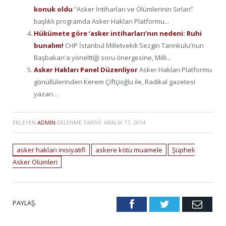
konuk oldu
“Asker İntiharları ve Ölümlerinin Sırları”
başlıklı programda Asker Hakları Platformu...
Hükümete göre ‘asker intiharları’nın nedeni: Ruhi
bunalım!
CHP İstanbul Milletvekili Sezgin Tanrıkulu'nun
Başbakan'a yönelttiği soru önergesine, Milli...
Asker Hakları Panel Düzenliyor
Asker Hakları Platformu
gönüllülerinden Kerem Çiftçioğlu ile, Radikal gazetesi
yazarı...
EKLEYEN
ADMIN
EKLENME TARIHI:
ARALIK 17, 2014
asker hakları inisiyatifi
askere kötü muamele
Şüpheli
Asker Ölümleri
PAYLAŞ.
Facebook
Twitter
Emai