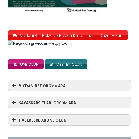
Vicdani Ret Hakkı ve Hakkın Kullanılması – Davut Erkan
ÜYE OLUN
DESTEK OLUN
VİCDANİRET.ORG'da ARA
SAVASKARSİTLARİ.ORG'da ARA
HABERLERE ABONE OLUN