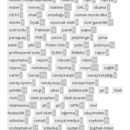
nobel
9
norveç
3
nükleer
112
OAC
9
obama
2
ODTÜ
1
ohal
43
ortadoğu
15
osman murat ülke
2
otorite
1
Oyak
10
oyuncak silah
4
özel güvenlik
11
özel ordu
4
Pakistan
12
panel
1
papa
12
paraguay
1
PEN
1
pesco
2
peşmerge
1
pınar
selek
18
pkk
12
Polen Ünlü
1
polis
43
polonya
10
profesyonel ordu
22
QUNO
2
RAMALC
1
rapor
5
raporlama
1
report
3
roboski
34
robot
15
rojava
39
romanya
3
röportaj
2
rusya
150
sağlık
1
sahel
1
Savaş
190
savaş karşıtı
420
savaş karşıtlığı
3
savaş oyunu
2
savaş suçu
77
savaşa hayır
1
şehitlik
56
sergi
1
siber
5
şiddetsizlik
45
şiir
4
Silah
- Yerli
162
silah projeleri
5
Silah ticareti
256
Silahlanma
114
şili
1
şiö
1
SIPRI
41
Sivil
İtaatsizlik
29
sivil ölüm
5
sığınma
1
sıkıyönetim
1
sırbistan
1
somali
8
sosyal medya
8
soykırım
15
sözleşmeli er
17
srilanka
2
sudan
12
Şüpheli Asker