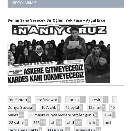
VIDEOLARIMIZ
Benim Sana Verecek Bir Oğlum Yok Paşa – Aygül Erce
'dur' ihtarı
3
#refusewar
1
1 aralık
11
1 eylül
12
1.
Dünya Savaşı
5
10 Aralık
1
12 eylül
3
12 mart
1
15
Mayıs
44
15 mayıs dünya vicdani retçiler günü
6
2024
1
28 şubat
2
318
59
ab
24
abd
319
açlık
6
adil
yargılanma hakkı
1
Af Örgütü
61
afganistan
31