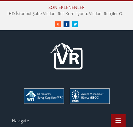
SON EKLENENLER
İHD İstanbul Şube Vicdani Ret Komisyonu: Vicdani Retçiler Olarak Destek İçin Buradayız!
RSS
Facebook
Twitter
Navigate