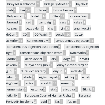
bireysel silahlanma
71
Birleşmiş Milletler
2
biyolojik
silah
1
bm
172
bolivya
2
bosna hersek
2
Bulgaristan
3
bulletin
14
bülten
11
burkina faso
1
burundi
2
çad
1
campaign
5
çarşı
1
çekya
1
cezaevi
1
cezaevleri
6
chp
1
çin
35
çınar koçgiri
doğan
3
CO
1
CO Watch
2
çocuk
150
Çocuk
askerler
45
connection e.V
7
conscientious objection
16
conscientious objection association
5
conscientious objection
right
1
conscientious objection watch
9
Danimarka
6
darbe
76
derin devlet
10
din
3
doğa
10
dövizli
askerlik
7
dünya barış günü
1
dünya vicdani retçiler
günü
2
dürzi vicdani retçi
3
duyuru
1
e-devlet
1
ebco
64
ebola
1
eğitim zayiatı
1
ekoloji
3
emek
örgütleri
1
eritre
1
erkeklik
18
ermeni
5
ermenistan
5
estonya
2
eta
5
etiyopya
4
Etkiniz
1
etkinlik
1
European Court of Human Rights
1
Evrensel
Periyodik İnceleme
2
ezidi
1
fas
1
faşizm
4