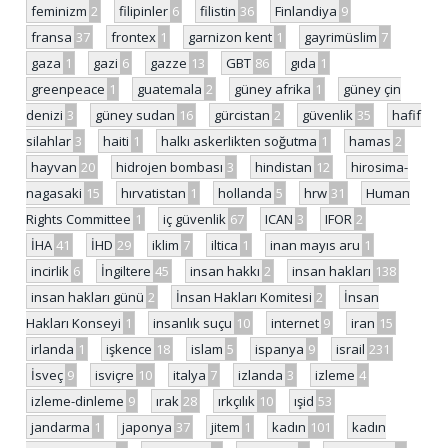
feminizm
2
filipinler
6
filistin
36
Finlandiya
9
fransa
37
frontex
1
garnizon kent
1
gayrimüslim
7
gaza
1
gazi
6
gazze
13
GBT
86
gıda
1
greenpeace
1
guatemala
2
güney afrika
1
güney çin
denizi
3
güney sudan
16
gürcistan
2
güvenlik
35
hafif
silahlar
3
haiti
1
halkı askerlikten soğutma
1
hamas
2
hayvan
20
hidrojen bombası
3
hindistan
12
hirosima-
nagasaki
15
hırvatistan
1
hollanda
5
hrw
31
Human
Rights Committee
1
iç güvenlik
67
ICAN
3
IFOR
2
İHA
41
İHD
29
iklim
7
iltica
1
inan mayıs aru
1
incirlik
6
İngiltere
45
insan hakkı
2
insan hakları
138
insan hakları günü
2
İnsan Hakları Komitesi
2
İnsan
Hakları Konseyi
1
insanlık suçu
10
internet
9
iran
15
irlanda
1
işkence
18
islam
5
ispanya
9
israil
231
İsveç
9
isviçre
10
italya
7
izlanda
3
izleme
4
izleme-dinleme
9
ırak
28
ırkçılık
10
ışid
53
jandarma
1
japonya
37
jitem
1
kadın
101
kadın