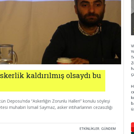
V
Y
T
Z
h
skerlik kaldırılmış olsaydı bu
ç
H
c
k
ün Deposu’nda “Askerliğin Zorunlu Halleri” konulu söyleşi
b
esi muhabiri İsmail Saymaz, asker intiharlarının cezasızlığı
ü
ETKINLIKLER
,
GÜNDEM