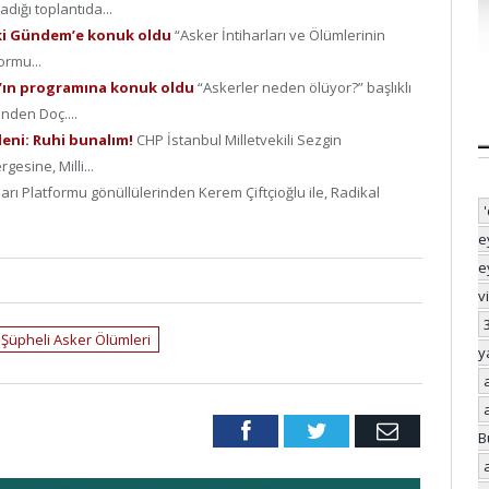
adığı toplantıda...
ki Gündem’e konuk oldu
“Asker İntiharları ve Ölümlerinin
ormu...
s’ın programına konuk oldu
“Askerler neden ölüyor?” başlıklı
nden Doç....
deni: Ruhi bunalım!
CHP İstanbul Milletvekili Sezgin
esine, Milli...
arı Platformu gönüllülerinden Kerem Çiftçioğlu ile, Radikal
e
e
v
Şüpheli Asker Ölümleri
y
Facebook
Twitter
Email
B