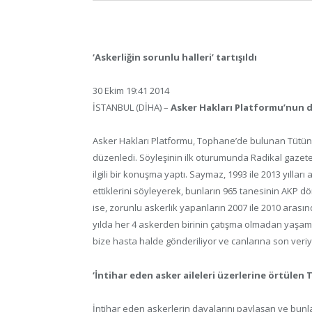
‘Askerliğin sorunlu halleri’ tartışıldı
30 Ekim 19:41 2014
İSTANBUL (DİHA) –
Asker Hakları Platformu’nun düz
Asker Hakları Platformu, Tophane’de bulunan Tütün 
düzenledi. Söyleşinin ilk oturumunda Radikal gazetes
ilgili bir konuşma yaptı. Saymaz, 1993 ile 2013 yıllar
ettiklerini söyleyerek, bunların 965 tanesinin AKP d
ise, zorunlu askerlik yapanların 2007 ile 2010 arası
yılda her 4 askerden birinin çatışma olmadan yaşamını 
bize hasta halde gönderiliyor ve canlarına son veriyo
‘İntihar eden asker aileleri üzerlerine örtülen
İntihar eden askerlerin davalarını paylaşan ve bunl