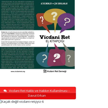
Vicdani Ret Hakkı ve Hakkın Kullanılması –
Davut Erkan