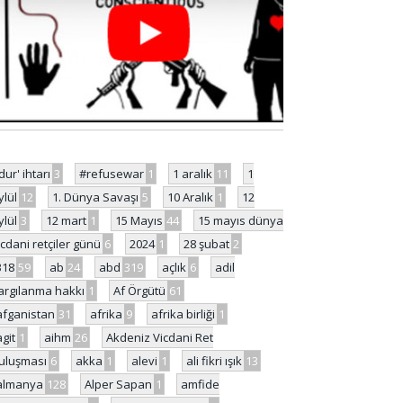
'dur' ihtarı
3
#refusewar
1
1 aralık
11
1
ylül
12
1. Dünya Savaşı
5
10 Aralık
1
12
ylül
3
12 mart
1
15 Mayıs
44
15 mayıs dünya
icdani retçiler günü
6
2024
1
28 şubat
2
318
59
ab
24
abd
319
açlık
6
adil
argılanma hakkı
1
Af Örgütü
61
afganistan
31
afrika
9
afrika birliği
1
agit
1
aihm
26
Akdeniz Vicdani Ret
uluşması
6
akka
1
alevi
1
ali fikri ışık
13
almanya
128
Alper Sapan
1
amfide