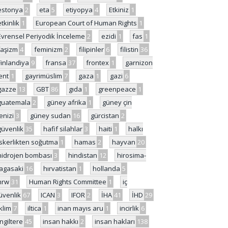
estonya
2
eta
5
etiyopya
4
Etkiniz
1
etkinlik
1
European Court of Human Rights
1
Evrensel Periyodik İnceleme
2
ezidi
1
fas
1
faşizm
4
feminizm
2
filipinler
6
filistin
36
Finlandiya
9
fransa
37
frontex
1
garnizon
ent
1
gayrimüslim
7
gaza
1
gazi
6
gazze
13
GBT
86
gıda
1
greenpeace
1
guatemala
2
güney afrika
1
güney çin
enizi
3
güney sudan
16
gürcistan
2
güvenlik
35
hafif silahlar
3
haiti
1
halkı
skerlikten soğutma
1
hamas
2
hayvan
20
hidrojen bombası
3
hindistan
12
hirosima-
agasaki
16
hırvatistan
1
hollanda
5
hrw
31
Human Rights Committee
1
iç
üvenlik
67
ICAN
3
IFOR
2
İHA
41
İHD
29
iklim
7
iltica
1
inan mayıs aru
1
incirlik
6
İngiltere
45
insan hakkı
2
insan hakları
138