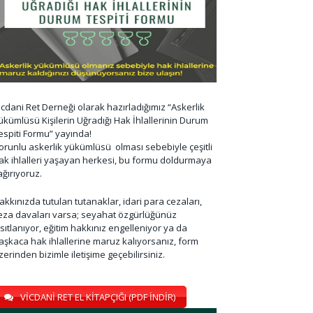
icdani Ret Derneği olarak hazırladığımız “Askerlik
ükümlüsü Kişilerin Uğradığı Hak İhlallerinin Durum
espiti Formu” yayında!
orunlu askerlik yükümlüsü olması sebebiyle çeşitli
ak ihlalleri yaşayan herkesi, bu formu doldurmaya
ağırıyoruz.
akkınızda tutulan tutanaklar, idari para cezaları,
eza davaları varsa; seyahat özgürlüğünüz
ısıtlanıyor, eğitim hakkınız engelleniyor ya da
aşkaca hak ihlallerine maruz kalıyorsanız, form
zerinden bizimle iletişime geçebilirsiniz.
VİCDANİ RET EL KİTAPÇIĞI (PDF İNDİR)