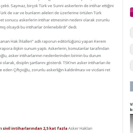
ekti. Saymaz, birçok Türk ve Sunni askerlerin de intihar ettiğini
Türk de var ve bunların aileleri de üzerlerine örtülen Türk
det sonucu askerlerin intihar etmesinin nedeni olarak zorunlu
ış olsaydı bu intiharlar önlenebilirdi” dedi.
şanan Hak İhlalleri” adlı raporun editörlüğünü yapan Kerem
an rapora ilişkin sunum yaptı. Askerlerin, komutanlar tarafından
ioğlu, asker intiharlarının nedenlerinden birinin bu durum
 olarak, disiplin şartlarını gösterdi. TSK’nın asker intiharları ile
ade eden Çiftçioğlu, zorunlu askerliğin kaldırılması ve vicdani ret
V
k
 sivil intiharlarından 2,5 kat fazla
Asker Hakları