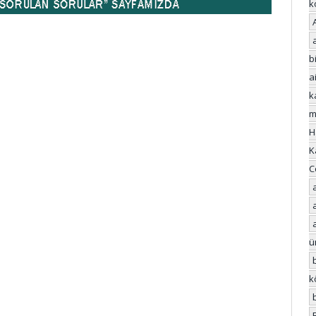
k
bi
a
k
m
H
K
C
ü
k