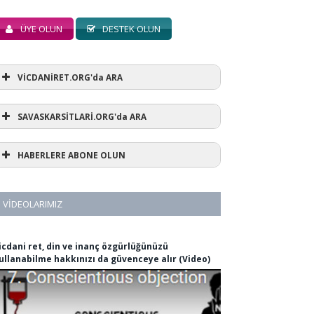
ÜYE OLUN
DESTEK OLUN
VİCDANİRET.ORG'da ARA
SAVASKARSİTLARİ.ORG'da ARA
HABERLERE ABONE OLUN
VIDEOLARIMIZ
icdani ret, din ve inanç özgürlüğünüzü
ullanabilme hakkınızı da güvenceye alır (Video)