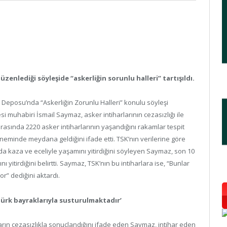
enlediği söyleşide “askerliğin sorunlu halleri” tartışıldı.
Deposu’nda “Askerliğin Zorunlu Halleri” konulu söyleşi
i muhabiri İsmail Saymaz, asker intiharlarının cezasızlığı ile
ı arasında 2220 asker intiharlarının yaşandığını rakamlar tespit
öneminde meydana geldiğini ifade etti. TSK’nın verilerine göre
nda kaza ve eceliyle yaşamını yitirdiğini söyleyen Saymaz, son 10
yitirdiğini belirtti. Saymaz, TSK’nın bu intiharlara ise, “Bunlar
r” dediğini aktardı.
 Türk bayraklarıyla susturulmaktadır’
arın cezasızlıkla sonuçlandığını ifade eden Saymaz, intihar eden