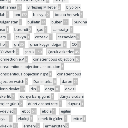
ilahlanma
71
Birleşmiş Milletler
2
biyolojik
ilah
1
bm
172
bolivya
2
bosna hersek
2
Bulgaristan
3
bulletin
14
bülten
11
burkina
aso
1
burundi
2
çad
1
campaign
5
çarşı
1
çekya
1
cezaevi
1
cezaevleri
6
chp
1
çin
35
çınar koçgiri doğan
3
CO
1
CO Watch
2
çocuk
150
Çocuk askerler
45
connection e.V
7
conscientious objection
16
conscientious objection association
5
conscientious objection right
1
conscientious
bjection watch
9
Danimarka
6
darbe
76
derin devlet
10
din
3
doğa
10
dövizli
skerlik
7
dünya barış günü
1
dünya vicdani
etçiler günü
2
dürzi vicdani retçi
3
duyuru
1
e-devlet
1
ebco
64
ebola
1
eğitim
ayiatı
1
ekoloji
3
emek örgütleri
1
eritre
1
erkeklik
18
ermeni
5
ermenistan
5