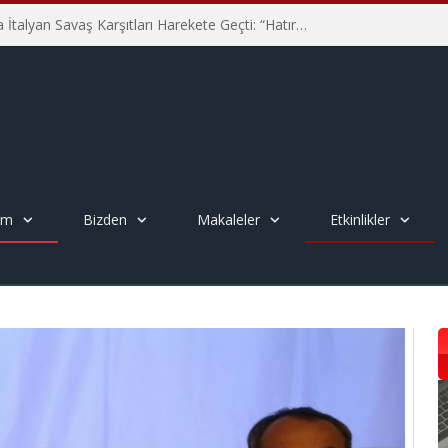
Hiroşima’nın 81. Yılında İtalyan Savaş Karşıtları Harekete Geçti: “Hatırlamak yeterli değil”
em
Bizden
Makaleler
Etkinlikler