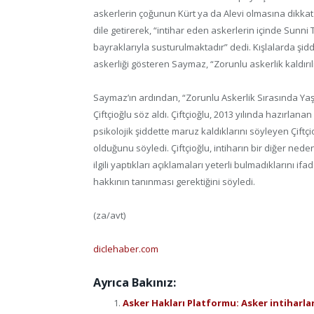
askerlerin çoğunun Kürt ya da Alevi olmasına dikkat ç
dile getirerek, “intihar eden askerlerin içinde Sunni 
bayraklarıyla susturulmaktadır” dedi. Kışlalarda şid
askerliği gösteren Saymaz, “Zorunlu askerlik kaldırılm
Saymaz’ın ardından, “Zorunlu Askerlik Sırasında Ya
Çiftçioğlu söz aldı. Çiftçioğlu, 2013 yılında hazırlan
psikolojik şiddette maruz kaldıklarını söyleyen Çiftç
olduğunu söyledi. Çiftçioğlu, intiharın bir diğer nedeni
ilgili yaptıkları açıklamaları yeterli bulmadıklarını if
hakkının tanınması gerektiğini söyledi.
(za/avt)
diclehaber.com
Ayrıca Bakınız:
Asker Hakları Platformu: Asker intiharları