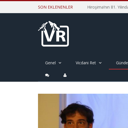
SON EKLENENLER
Genel
Vicdani Ret
Günd