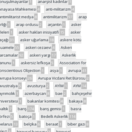
onuşulmayanlar
1
anarşist kadınlar
1
Anayasa Mahkemesi
4
anti-militarizm
4
antimilitarist medya
8
antimilitarizm
97
arap
rliği
1
arap ordusu
2
arjantin
1
asker
ileleri
1
asker hakları inisiyatifi
15
asker
açağı
31
asker uğurlama
18
askere kötü
uamele
55
askeri cezaevi
4
Askeri
arcamalar
92
askeri yargı
17
Askerlik
anunu
1
askersiz lefkoşa
5
Association for
onscientious Objection
1
asya
1
avrupa
41
avrupa konseyi
26
Avrupa Vicdani Ret Bürosu
2
avustralya
5
avusturya
2
AYİM
1
AYM
14
ayrımcılık
1
azerbaycan
8
bae
2
bahçeşehir
niversitesi
1
bakanlar komitesi
4
bakaya
8
baltık
7
barış
174
barış gemisi
1
basra
örfezi
5
batoça
1
Bedelli Askerlik
114
belarus
13
belçika
6
beraat
1
biber gazı
8
BİKG
1
bireysel başvuru
2
bireysel