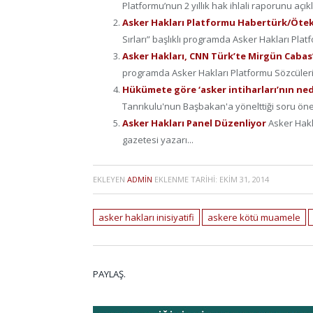
Platformu’nun 2 yıllık hak ihlali raporunu açıkl
Asker Hakları Platformu Habertürk/Öte
Sırları” başlıklı programda Asker Hakları Platf
Asker Hakları, CNN Türk’te Mirgün Caba
programda Asker Hakları Platformu Sözcüleri
Hükümete göre ‘asker intiharları’nın ne
Tanrıkulu'nun Başbakan'a yönelttiği soru önerg
Asker Hakları Panel Düzenliyor
Asker Hakl
gazetesi yazarı...
EKLEYEN
ADMIN
EKLENME TARIHI:
EKIM 31, 2014
asker hakları inisiyatifi
askere kötü muamele
PAYLAŞ.