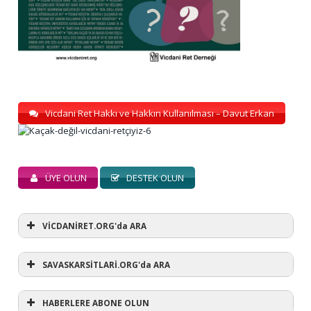
Vicdani Ret Hakkı ve Hakkın Kullanılması – Davut Erkan
ÜYE OLUN
DESTEK OLUN
VİCDANİRET.ORG'da ARA
SAVASKARSİTLARİ.ORG'da ARA
HABERLERE ABONE OLUN