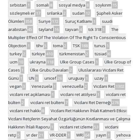
sırbistan
1
somali
8
sosyal medya
8
soykırım
15
sözleşmeli er
17
srilanka
2
sudan
12
Şüpheli Asker
Ölümleri
358
Suriye
172
Suruç Katliamı
1
suudi
arabistan
45
tayland
16
tayvan
4
tck 318
1
The
Multiplier Effect Of The Violation Of The Right To Conscientious
Objection
1
tihv
5
toma
2
TSK
188
tunus
1
turkey
2
türkiye
410
türkmenistan
2
tüsiad
6
ucm
10
ukrayna
118
Ulke Group Cases
1
Ülke Group of
Cases
1
Ülke Grubu Davaları
2
Uluslararası Vicdani Ret
Günü
1
UN
1
unicef
26
uruguay
1
uzay
1
vegan
3
Venezuela
1
venezuella
2
Vicdani Ret
1302
vicdani ret açıklaması
1
vicdani ret atölyesi
1
vicdani ret
bülten
2
vicdani ret bülteni
7
Vicdani Ret Derneği
278
vicdani ret hakkı
8
Vicdani Ret Hakkının İhlali Katmerli Etkisi:
Vicdani Retçilerin Seyahat Özgürlüğünün Kısıtlanması ve Çalışma
Hakkının İhlali Raporu
1
vicdani ret izleme
53
vicdani
retçi
5
vr der
21
VR-DDER
1
WRİ
64
yayın
1
yehova