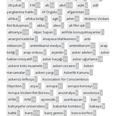
28 şubat
2
318
59
ab
24
abd
319
açlık
6
adil
yargılanma hakkı
1
Af Örgütü
61
afganistan
31
afrika
9
afrika birliği
1
agit
1
aihm
26
Akdeniz Vicdani
Ret Buluşması
6
akka
1
alevi
1
ali fikri ışık
13
almanya
128
Alper Sapan
1
amfide konuşulmayanlar
1
anarşist kadınlar
1
Anayasa Mahkemesi
4
anti-
militarizm
4
antimilitarist medya
8
antimilitarizm
97
arap
birliği
1
arap ordusu
2
arjantin
1
asker aileleri
1
asker
hakları inisiyatifi
15
asker kaçağı
31
asker uğurlama
18
askere kötü muamele
55
askeri cezaevi
4
Askeri
Harcamalar
92
askeri yargı
17
Askerlik Kanunu
1
askersiz lefkoşa
5
Association for Conscientious
Objection
1
asya
1
avrupa
41
avrupa konseyi
26
Avrupa Vicdani Ret Bürosu
2
avustralya
5
avusturya
2
AYİM
1
AYM
14
ayrımcılık
1
azerbaycan
8
bae
2
bahçeşehir üniversitesi
1
bakanlar komitesi
4
bakaya
8
baltık
7
barış
174
barış gemisi
1
basra körfezi
5