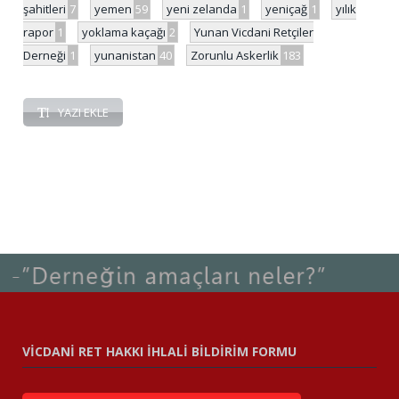
şahitleri
7
yemen
59
yeni zelanda
1
yeniçağ
1
yılık
rapor
1
yoklama kaçağı
2
Yunan Vicdani Retçiler
Derneği
1
yunanistan
40
Zorunlu Askerlik
183
YAZI EKLE
VİCDANİ RET HAKKI İHLALİ BİLDİRİM FORMU