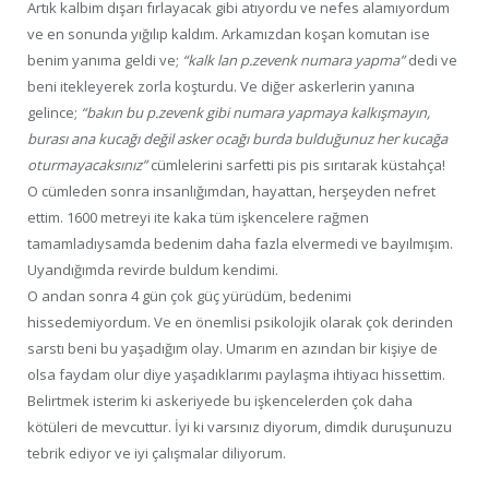
Artık kalbim dışarı fırlayacak gibi atıyordu ve nefes alamıyordum
ve en sonunda yığılıp kaldım. Arkamızdan koşan komutan ise
benim yanıma geldi ve;
“kalk lan p.zevenk numara yapma”
dedi ve
beni itekleyerek zorla koşturdu. Ve diğer askerlerin yanına
gelince;
“bakın bu p.zevenk gibi numara yapmaya kalkışmayın,
burası ana kucağı değil asker ocağı burda bulduğunuz her kucağa
oturmayacaksınız”
cümlelerini sarfetti pis pis sırıtarak küstahça!
O cümleden sonra insanlığımdan, hayattan, herşeyden nefret
ettim. 1600 metreyi ite kaka tüm işkencelere rağmen
tamamladıysamda bedenim daha fazla elvermedi ve bayılmışım.
Uyandığımda revirde buldum kendimi.
O andan sonra 4 gün çok güç yürüdüm, bedenimi
hissedemiyordum. Ve en önemlisi psikolojik olarak çok derinden
sarstı beni bu yaşadığım olay. Umarım en azından bir kişiye de
olsa faydam olur diye yaşadıklarımı paylaşma ihtiyacı hissettim.
Belirtmek isterim ki askeriyede bu işkencelerden çok daha
kötüleri de mevcuttur. İyi ki varsınız diyorum, dimdik duruşunuzu
tebrik ediyor ve iyi çalışmalar diliyorum.