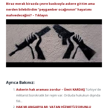
Biraz merak birazda çevre baskısıyla askere gittim ama
nerden bilebilirdim “peygamber ocağınının” hayatımı
mahvedeceğini? – Tıklayın
Ayrıca Bakınız:
Askerin hak araması zordur – Ümit KARDAŞ
Türkiye'de
militarist bürokratik bir rejim var. Orduda hukukun dışında
fiili...
HAK MI ANGARYA MI: VATAN HİZMETİ/ZORUNLU