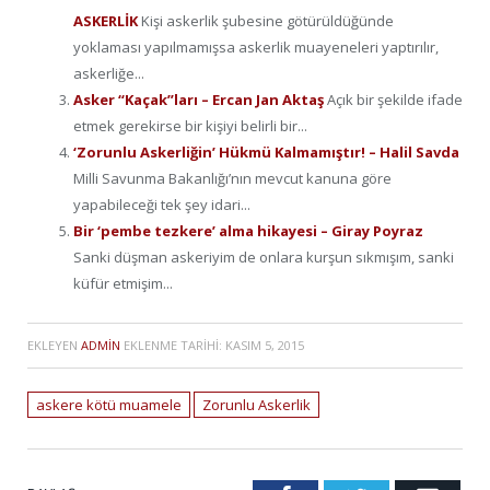
ASKERLİK
Kişi askerlik şubesine götürüldüğünde
yoklaması yapılmamışsa askerlik muayeneleri yaptırılır,
askerliğe...
Asker “Kaçak”ları – Ercan Jan Aktaş
Açık bir şekilde ifade
etmek gerekirse bir kişiyi belirli bir...
‘Zorunlu Askerliğin’ Hükmü Kalmamıştır! – Halil Savda
Milli Savunma Bakanlığı’nın mevcut kanuna göre
yapabileceği tek şey idari...
Bir ‘pembe tezkere’ alma hikayesi – Giray Poyraz
Sanki düşman askeriyim de onlara kurşun sıkmışım, sanki
küfür etmişim...
EKLEYEN
ADMIN
EKLENME TARIHI:
KASIM 5, 2015
askere kötü muamele
Zorunlu Askerlik