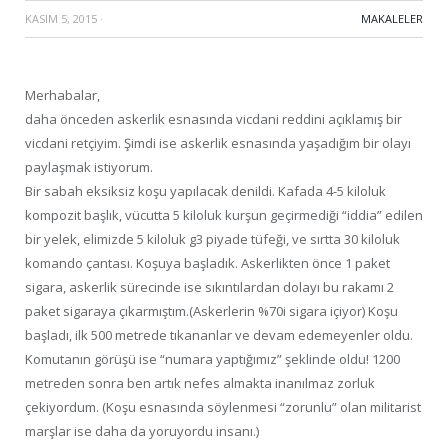
KASIM 5, 2015
·
MAKALELER
Merhabalar,
daha önceden askerlik esnasında vicdani reddini açıklamış bir
vicdani retçiyim. Şimdi ise askerlik esnasında yaşadığım bir olayı
paylaşmak istiyorum.
Bir sabah eksiksiz koşu yapılacak denildi. Kafada 4-5 kiloluk
kompozit başlık, vücutta 5 kiloluk kurşun geçirmediği “iddia” edilen
bir yelek, elimizde 5 kiloluk g3 piyade tüfeği, ve sırtta 30 kiloluk
komando çantası. Koşuya başladık. Askerlikten önce 1 paket
sigara, askerlik sürecinde ise sıkıntılardan dolayı bu rakamı 2
paket sigaraya çıkarmıştım.(Askerlerin %70i sigara içiyor) Koşu
başladı, ilk 500 metrede tıkananlar ve devam edemeyenler oldu.
Komutanın görüşü ise “numara yaptığımız” şeklinde oldu! 1200
metreden sonra ben artık nefes almakta inanılmaz zorluk
çekiyordum. (Koşu esnasında söylenmesi “zorunlu” olan militarist
marşlar ise daha da yoruyordu insanı.)