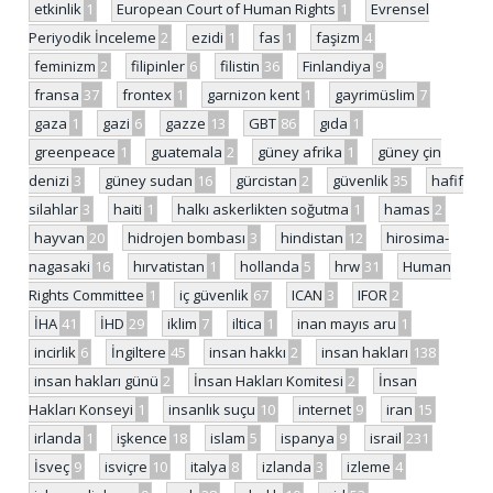
etkinlik
1
European Court of Human Rights
1
Evrensel
Periyodik İnceleme
2
ezidi
1
fas
1
faşizm
4
feminizm
2
filipinler
6
filistin
36
Finlandiya
9
fransa
37
frontex
1
garnizon kent
1
gayrimüslim
7
gaza
1
gazi
6
gazze
13
GBT
86
gıda
1
greenpeace
1
guatemala
2
güney afrika
1
güney çin
denizi
3
güney sudan
16
gürcistan
2
güvenlik
35
hafif
silahlar
3
haiti
1
halkı askerlikten soğutma
1
hamas
2
hayvan
20
hidrojen bombası
3
hindistan
12
hirosima-
nagasaki
16
hırvatistan
1
hollanda
5
hrw
31
Human
Rights Committee
1
iç güvenlik
67
ICAN
3
IFOR
2
İHA
41
İHD
29
iklim
7
iltica
1
inan mayıs aru
1
incirlik
6
İngiltere
45
insan hakkı
2
insan hakları
138
insan hakları günü
2
İnsan Hakları Komitesi
2
İnsan
Hakları Konseyi
1
insanlık suçu
10
internet
9
iran
15
irlanda
1
işkence
18
islam
5
ispanya
9
israil
231
İsveç
9
isviçre
10
italya
8
izlanda
3
izleme
4