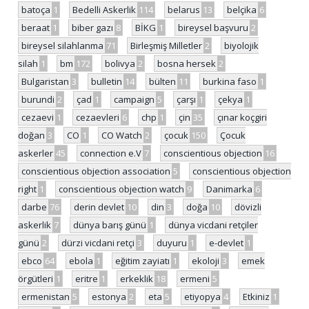
batoça
1
Bedelli Askerlik
114
belarus
13
belçika
6
beraat
1
biber gazı
8
BİKG
1
bireysel başvuru
2
bireysel silahlanma
71
Birleşmiş Milletler
2
biyolojik
silah
1
bm
172
bolivya
2
bosna hersek
2
Bulgaristan
3
bulletin
14
bülten
11
burkina faso
1
burundi
2
çad
1
campaign
5
çarşı
1
çekya
1
cezaevi
1
cezaevleri
6
chp
1
çin
35
çınar koçgiri
doğan
3
CO
1
CO Watch
2
çocuk
150
Çocuk
askerler
45
connection e.V
7
conscientious objection
16
conscientious objection association
5
conscientious objection
right
1
conscientious objection watch
9
Danimarka
6
darbe
76
derin devlet
10
din
3
doğa
10
dövizli
askerlik
7
dünya barış günü
1
dünya vicdani retçiler
günü
2
dürzi vicdani retçi
3
duyuru
1
e-devlet
1
ebco
64
ebola
1
eğitim zayiatı
1
ekoloji
3
emek
örgütleri
1
eritre
1
erkeklik
18
ermeni
5
ermenistan
5
estonya
2
eta
5
etiyopya
4
Etkiniz
1