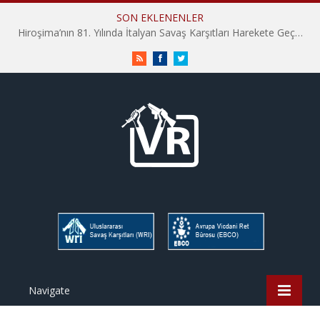
SON EKLENENLER
Hiroşima’nın 81. Yılında İtalyan Savaş Karşıtları Harekete Geçti: “Hatırlamak yeterli değil”
RSS
Facebook
Twitter
Navigate