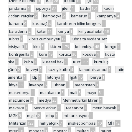
izleme-dinleme
9
ırak
28
ırkçılık
10
ışid
53
jandarma
1
japonya
37
jitem
1
kadın
101
kadın
vicdani retçiler
2
kamboçya
2
kamerun
1
kampanya
4
kanada
9
karabağ
4
karaburun bilim kongresi
1
karadeniz
2
katar
11
kenya
1
kimyasal silah
19
Kıbrıs
1
kıbrıs cumhuriyeti
12
Kıbrıs'ta Vicdani Ret
İnisiyatifi
1
kktc
3
kktc-vr
179
kolombiya
48
kongo
1
kontrgerilla
2
kore
49
korucu
30
kosova
1
kosta
rika
1
küba
2
küresel bak
1
Kürt
317
kurtuluş
günü
2
kuveyt
2
kuzey kutbu
4
lambdaistanbul
1
latin
amerika
1
ldp
1
letonya
1
lgbti
40
liberya
1
libya
11
litvanya
6
lübnan
3
macaristan
1
makedonya
1
malakanlar
3
mali
8
mayın
51
mazlumder
2
medya
25
Mehmet Erkin Ekren
1
meksika
1
Merve Arkun
1
Mesarvot
2
metin bayrak
2
MGK
9
mgsb
2
mhp
1
militarizasyon
1
Militarizm
123
milliyetçilik
7
misket bombası
10
MİT
12
mısır
16
mobese
1
monitor
1
mülteci
76
murat