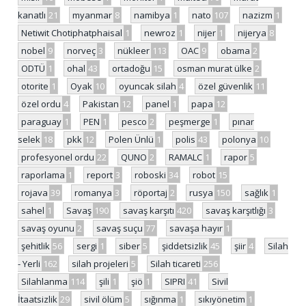
kanatlı
21
myanmar
8
namibya
1
nato
107
nazizm
1
Netiwit Chotiphatphaisal
1
newroz
1
nijer
1
nijerya
8
nobel
9
norveç
3
nükleer
113
OAC
9
obama
2
ODTÜ
1
ohal
43
ortadoğu
15
osman murat ülke
2
otorite
1
Oyak
10
oyuncak silah
4
özel güvenlik
11
özel ordu
4
Pakistan
12
panel
1
papa
12
paraguay
1
PEN
1
pesco
2
peşmerge
1
pınar
selek
18
pkk
12
Polen Ünlü
1
polis
43
polonya
10
profesyonel ordu
22
QUNO
2
RAMALC
1
rapor
5
raporlama
1
report
3
roboski
34
robot
15
rojava
39
romanya
3
röportaj
2
rusya
150
sağlık
1
sahel
1
Savaş
190
savaş karşıtı
420
savaş karşıtlığı
3
savaş oyunu
2
savaş suçu
77
savaşa hayır
1
şehitlik
56
sergi
1
siber
5
şiddetsizlik
45
şiir
4
Silah
- Yerli
162
silah projeleri
5
Silah ticareti
256
Silahlanma
114
şili
1
şiö
1
SIPRI
41
Sivil
İtaatsizlik
29
sivil ölüm
5
sığınma
1
sıkıyönetim
1