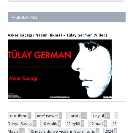
VIDEOLARIMIZ
Asker Kaçağı / Nazım Hikmet – Tülay German (Video)
'dur' ihtarı
3
#refusewar
1
1 aralık
11
1 eylül
12
1.
Dünya Savaşı
5
10 Aralık
1
12 eylül
3
12 mart
1
15
Mayıs
44
15 mayıs dünya vicdani retçiler günü
6
2024
1