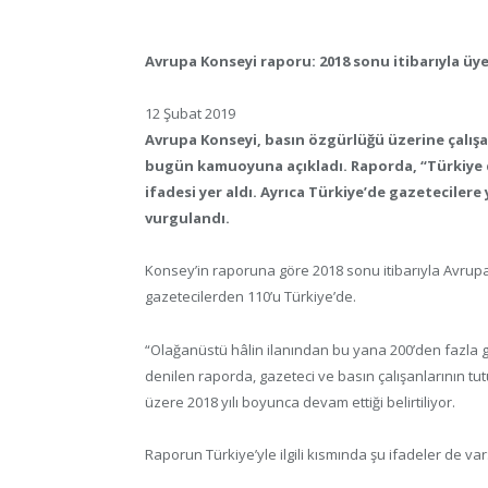
Avrupa Konseyi raporu: 2018 sonu itibarıyla üye
12 Şubat 2019
Avrupa Konseyi, basın özgürlüğü üzerine çalışan
bugün kamuoyuna açıkladı. Raporda, “Türkiye 
ifadesi yer aldı. Ayrıca Türkiye’de gazeteciler
vurgulandı.
Konsey’in raporuna göre 2018 sonu itibarıyla Avrup
gazetecilerden 110’u Türkiye’de.
“Olağanüstü hâlin ilanından bu yana 200’den fazla ga
denilen raporda, gazeteci ve basın çalışanlarının t
üzere 2018 yılı boyunca devam ettiği belirtiliyor.
Raporun Türkiye’yle ilgili kısmında şu ifadeler de var