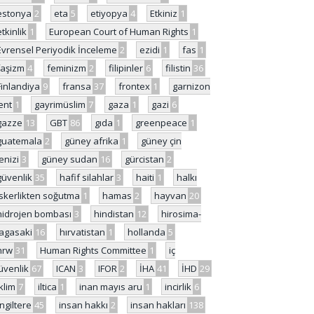
estonya
2
eta
5
etiyopya
4
Etkiniz
1
etkinlik
1
European Court of Human Rights
1
Evrensel Periyodik İnceleme
2
ezidi
1
fas
1
faşizm
4
feminizm
2
filipinler
6
filistin
36
Finlandiya
9
fransa
37
frontex
1
garnizon
ent
1
gayrimüslim
7
gaza
1
gazi
6
gazze
13
GBT
86
gıda
1
greenpeace
1
guatemala
2
güney afrika
1
güney çin
enizi
3
güney sudan
16
gürcistan
2
güvenlik
35
hafif silahlar
3
haiti
1
halkı
skerlikten soğutma
1
hamas
2
hayvan
20
hidrojen bombası
3
hindistan
12
hirosima-
agasaki
16
hırvatistan
1
hollanda
5
hrw
31
Human Rights Committee
1
iç
üvenlik
67
ICAN
3
IFOR
2
İHA
41
İHD
29
iklim
7
iltica
1
inan mayıs aru
1
incirlik
6
İngiltere
45
insan hakkı
2
insan hakları
138