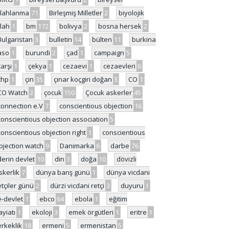
ilahlanma
71
Birleşmiş Milletler
2
biyolojik
ilah
1
bm
172
bolivya
2
bosna hersek
2
Bulgaristan
3
bulletin
14
bülten
11
burkina
aso
1
burundi
2
çad
1
campaign
5
çarşı
1
çekya
1
cezaevi
1
cezaevleri
6
chp
1
çin
35
çınar koçgiri doğan
3
CO
1
CO Watch
2
çocuk
150
Çocuk askerler
45
connection e.V
7
conscientious objection
16
conscientious objection association
5
conscientious objection right
1
conscientious
bjection watch
9
Danimarka
6
darbe
76
derin devlet
10
din
3
doğa
10
dövizli
skerlik
7
dünya barış günü
1
dünya vicdani
etçiler günü
2
dürzi vicdani retçi
3
duyuru
1
e-devlet
1
ebco
64
ebola
1
eğitim
ayiatı
1
ekoloji
3
emek örgütleri
1
eritre
1
erkeklik
18
ermeni
5
ermenistan
5