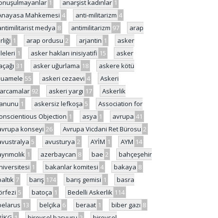
onuşulmayanlar
1
anarşist kadınlar
1
Anayasa Mahkemesi
4
anti-militarizm
4
antimilitarist medya
8
antimilitarizm
97
arap
rliği
1
arap ordusu
2
arjantin
1
asker
ileleri
1
asker hakları inisiyatifi
15
asker
açağı
31
asker uğurlama
18
askere kötü
uamele
55
askeri cezaevi
4
Askeri
arcamalar
92
askeri yargı
17
Askerlik
anunu
1
askersiz lefkoşa
5
Association for
onscientious Objection
1
asya
1
avrupa
41
avrupa konseyi
26
Avrupa Vicdani Ret Bürosu
2
avustralya
5
avusturya
2
AYİM
1
AYM
14
ayrımcılık
1
azerbaycan
8
bae
2
bahçeşehir
niversitesi
1
bakanlar komitesi
4
bakaya
8
baltık
7
barış
174
barış gemisi
1
basra
örfezi
5
batoça
1
Bedelli Askerlik
114
belarus
13
belçika
6
beraat
1
biber gazı
8
BİKG
1
bireysel başvuru
2
bireysel