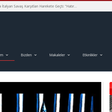
Hiroşima’nın 81. Yılında İtalyan Savaş Karşıtları Harekete Geçti: “Hatırlamak yeterli değil”
em
Bizden
Makaleler
Etkinlikler