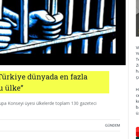
V
Y
T
Z
h
Türkiye dünyada en fazla
ç
u ülke”
H
c
k
rupa Konseyi üyesi ülkelerde toplam 130 gazeteci
b
ü
GÜNDEM