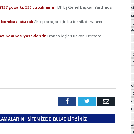
2137 gözaltı, 530 tutuklama
HDP Eş Genel Başkan Yardımcısı
s
s
az bombası atacak
Akrep araçları için bu teknik donanımı
f
gaz bombası yasaklandı!
Fransa İçişleri Bakanı Bernard
o
a
Facebook
Twitter
Email
r
z