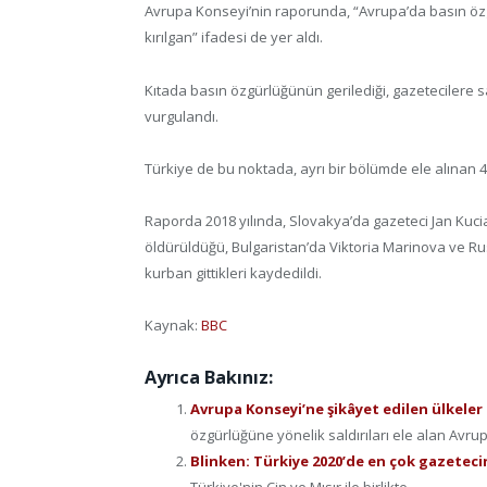
Avrupa Konseyi’nin raporunda, “Avrupa’da basın özg
kırılgan” ifadesi de yer aldı.
Kıtada basın özgürlüğünün gerilediği, gazetecilere sal
vurgulandı.
Türkiye de bu noktada, ayrı bir bölümde ele alınan 4
Raporda 2018 yılında, Slovakya’da gazeteci Jan Kucia
öldürüldüğü, Bulgaristan’da Viktoria Marinova ve Ru
kurban gittikleri kaydedildi.
Kaynak:
BBC
Ayrıca Bakınız:
Avrupa Konseyi’ne şikâyet edilen ülkeler 
özgürlüğüne yönelik saldırıları ele alan Avrup
Blinken: Türkiye 2020’de en çok gazeteci