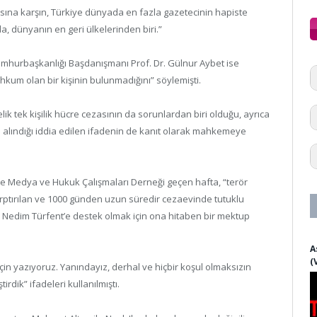
sına karşın, Türkiye dünyada en fazla gazetecinin hapiste
, dünyanın en geri ülkelerinden biri.”
mhurbaşkanlığı Başdanışmanı Prof. Dr. Gülnur Aybet ise
kum olan bir kişinin bulunmadığını” söylemişti.
k tek kişilik hücre cezasının da sorunlardan biri olduğu, ayrıca
 alındığı iddia edilen ifadenin de kanıt olarak mahkemeye
l ve Medya ve Hukuk Çalışmaları Derneği geçen hafta, “terör
 çarptırılan ve 1000 günden uzun süredir cezaevinde tutuklu
i Nedim Türfent’e destek olmak için ona hitaben bir mektup
A
(
in yazıyoruz. Yanındayız, derhal ve hiçbir koşul olmaksızın
irdik” ifadeleri kullanılmıştı.