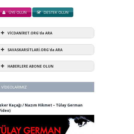
ÜYE OLUN
DESTEK OLUN
VİCDANİRET.ORG'da ARA
SAVASKARSİTLARİ.ORG'da ARA
HABERLERE ABONE OLUN
VIDEOLARIMIZ
sker Kaçağı / Nazım Hikmet – Tülay German
Video)