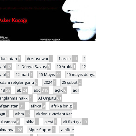
'dur' ihtarı
3
#refusewar
1
1 aralık
11
1
ylül
12
1. Dünya Savaşı
5
10 Aralık
1
12
ylül
3
12 mart
1
15 Mayıs
44
15 mayıs dünya
icdani retçiler günü
6
2024
1
28 şubat
2
318
59
ab
24
abd
319
açlık
6
adil
argılanma hakkı
1
Af Örgütü
61
afganistan
31
afrika
9
afrika birliği
1
agit
1
aihm
26
Akdeniz Vicdani Ret
uluşması
6
akka
1
alevi
1
ali fikri ışık
13
almanya
128
Alper Sapan
1
amfide