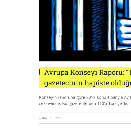
Avrupa Konseyi Raporu: “
gazetecinin hapiste olduğ
Konsey’in raporuna göre 2018 sonu itibarıyla Av
cezaevinde. Bu gazetecilerden 110’u Türkiye’de.
ŞUBAT 13, 2019
·