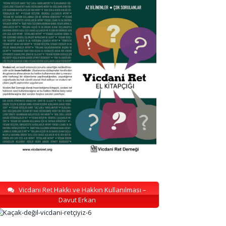
Vicdani Ret Hakkı ve Hakkın Kullanılması –
Davut Erkan