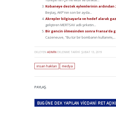
Türkiye'nin Çin ve Mısır ile birlikte...
Kobaneye destek eylemlerinin ardından 
Beştaş, AKP'nin son bir ayda...
Akrepler bilgisayarla ve hedef alarak g
geliştiren MERTSAV adlı şirketin...
Bir gencin ölmesinden sonra Fransa’da 
Cazeneuve, "Bu tür bir bombanın kullanımı,...
EKLEYEN
ADMIN
EKLENME TARIHI:
ŞUBAT 13, 2019
insan hakları
medya
PAYLAŞ.