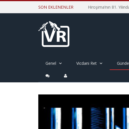
SON EKLENENLER
Genel
Vicdani Ret
Günd