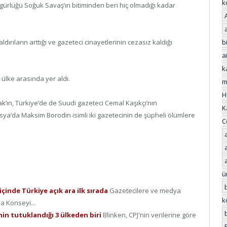
k
ürlüğü Soğuk Savaş’ın bitiminden beri hiç olmadığı kadar
dırıların arttığı ve gazeteci cinayetlerinin cezasız kaldığı
bi
a
k
 ülke arasında yer aldı.
m
H
k’ın, Türkiye’de de Suudi gazeteci Cemal Kaşıkçı’nın
K
sya’da Maksim Borodin isimli iki gazetecinin de şüpheli ölümlere
C
ü
içinde Türkiye açık ara ilk sırada
Gazetecilere ve medya
k
a Konseyi...
nin tutuklandığı 3 ülkeden biri
Blinken, CPJ'nin verilerine göre