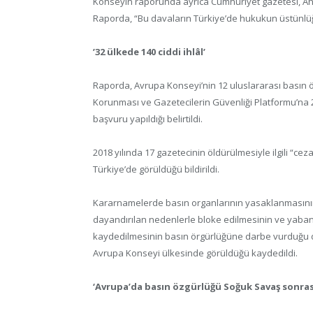
Konseyin raporunda ayrıca Cumhuriyet gazetesi, Ahme
Raporda, “Bu davaların Türkiye’de hukukun üstünlü
’32 ülkede 140 ciddi ihlâl’
Raporda, Avrupa Konseyi’nin 12 uluslararası basın öz
Korunması ve Gazetecilerin Güvenliği Platformu’na 20
başvuru yapıldığı belirtildi.
2018 yılında 17 gazetecinin öldürülmesiyle ilgili “ceza
Türkiye’de görüldüğü bildirildi.
Kararnamelerde basın organlarının yasaklanmasının y
dayandırılan nedenlerle bloke edilmesinin ve yabanc
kaydedilmesinin basın örgürlüğüne darbe vurduğu da
Avrupa Konseyi ülkesinde görüldüğü kaydedildi.
‘Avrupa’da basın özgürlüğü Soğuk Savaş sonrası