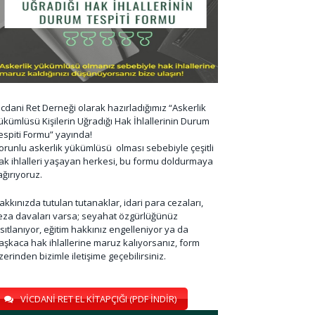
icdani Ret Derneği olarak hazırladığımız “Askerlik
ükümlüsü Kişilerin Uğradığı Hak İhlallerinin Durum
espiti Formu” yayında!
orunlu askerlik yükümlüsü olması sebebiyle çeşitli
ak ihlalleri yaşayan herkesi, bu formu doldurmaya
ağırıyoruz.
akkınızda tutulan tutanaklar, idari para cezaları,
eza davaları varsa; seyahat özgürlüğünüz
ısıtlanıyor, eğitim hakkınız engelleniyor ya da
aşkaca hak ihlallerine maruz kalıyorsanız, form
zerinden bizimle iletişime geçebilirsiniz.
VİCDANİ RET EL KİTAPÇIĞI (PDF İNDİR)