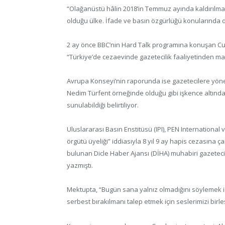
“Olağanüstü hâlin 2018’in Temmuz ayında kaldırılma
olduğu ülke. İfade ve basın özgürlüğü konularında da
2 ay önce BBC’nin Hard Talk programına konuşan Cu
“Türkiye’de cezaevinde gazetecilik faaliyetinden mah
Avrupa Konseyi’nin raporunda ise gazetecilere yöneli
Nedim Türfent örneğinde olduğu gibi işkence altında
sunulabildiği belirtiliyor.
Uluslararası Basın Enstitüsü (IPI), PEN Internationa
örgütü üyeliği” iddiasıyla 8 yıl 9 ay hapis cezasına
bulunan Dicle Haber Ajansı (DİHA) muhabiri gazetec
yazmıştı.
Mektupta, “Bugün sana yalnız olmadığını söylemek iç
serbest bırakılmanı talep etmek için seslerimizi birleşt