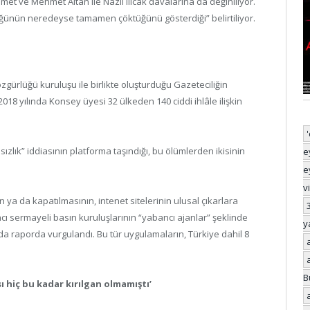
t ve Mehmet Altan ile Nazlı Ilıcak davalarına da değiniliyor.
ğünün neredeyse tamamen çöktüğünü gösterdiği” belirtiliyor.
gürlüğü kuruluşu ile birlikte oluşturduğu Gazeteciliğin
18 yılında Konsey üyesi 32 ülkeden 140 ciddi ihlâle ilişkin
sızlık” iddiasının platforma taşındığı, bu ölümlerden ikisinin
e
e
v
a da kapatılmasının, intenet sitelerinin ulusal çıkarlara
ı sermayeli basın kuruluşlarının “yabancı ajanlar” şeklinde
y
 raporda vurgulandı. Bu tür uygulamaların, Türkiye dahil 8
B
 hiç bu kadar kırılgan olmamıştı’