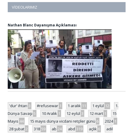
VIDEOLARIMIZ
Nathan Blanc Dayanışma Açıklaması
'dur' ihtarı
3
#refusewar
1
1 aralık
11
1 eylül
12
1.
Dünya Savaşı
5
10 Aralık
1
12 eylül
3
12 mart
1
15
Mayıs
44
15 mayıs dünya vicdani retçiler günü
6
2024
1
28 şubat
2
318
59
ab
24
abd
319
açlık
6
adil