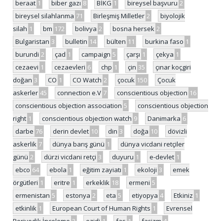
beraat
1
biber gazı
8
BİKG
1
bireysel başvuru
2
bireysel silahlanma
71
Birleşmiş Milletler
2
biyolojik
silah
1
bm
172
bolivya
2
bosna hersek
2
Bulgaristan
3
bulletin
14
bülten
11
burkina faso
1
burundi
2
çad
1
campaign
5
çarşı
1
çekya
1
cezaevi
1
cezaevleri
6
chp
1
çin
35
çınar koçgiri
doğan
3
CO
1
CO Watch
2
çocuk
150
Çocuk
askerler
45
connection e.V
7
conscientious objection
16
conscientious objection association
5
conscientious objection
right
1
conscientious objection watch
9
Danimarka
6
darbe
76
derin devlet
10
din
3
doğa
10
dövizli
askerlik
7
dünya barış günü
1
dünya vicdani retçiler
günü
2
dürzi vicdani retçi
3
duyuru
1
e-devlet
1
ebco
64
ebola
1
eğitim zayiatı
1
ekoloji
3
emek
örgütleri
1
eritre
1
erkeklik
18
ermeni
5
ermenistan
5
estonya
2
eta
5
etiyopya
4
Etkiniz
1
etkinlik
1
European Court of Human Rights
1
Evrensel
Periyodik İnceleme
2
ezidi
1
fas
1
faşizm
4