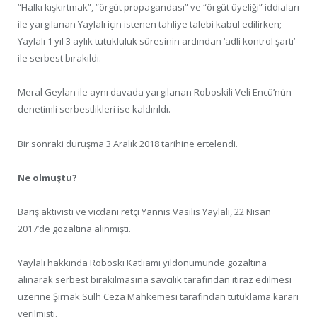
“Halkı kışkırtmak”, “örgüt propagandası” ve “örgüt üyeliği” iddiaları
ile yargılanan Yaylalı için istenen tahliye talebi kabul edilirken;
Yaylalı 1 yıl 3 aylık tutukluluk süresinin ardından ‘adli kontrol şartı’
ile serbest bırakıldı.
Meral Geylan ile aynı davada yargılanan Roboskili Veli Encü’nün
denetimli serbestlikleri ise kaldırıldı.
Bir sonraki duruşma 3 Aralık 2018 tarihine ertelendi.
Ne olmuştu?
Barış aktivisti ve vicdani retçi Yannis Vasilis Yaylalı, 22 Nisan
2017’de gözaltına alınmıştı.
Yaylalı hakkında Roboski Katliamı yıldönümünde gözaltına
alınarak serbest bırakılmasına savcılık tarafından itiraz edilmesi
üzerine Şırnak Sulh Ceza Mahkemesi tarafından tutuklama kararı
verilmişti.