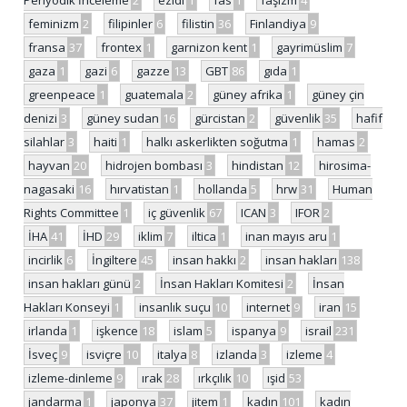
feminizm
2
filipinler
6
filistin
36
Finlandiya
9
fransa
37
frontex
1
garnizon kent
1
gayrimüslim
7
gaza
1
gazi
6
gazze
13
GBT
86
gıda
1
greenpeace
1
guatemala
2
güney afrika
1
güney çin
denizi
3
güney sudan
16
gürcistan
2
güvenlik
35
hafif
silahlar
3
haiti
1
halkı askerlikten soğutma
1
hamas
2
hayvan
20
hidrojen bombası
3
hindistan
12
hirosima-
nagasaki
16
hırvatistan
1
hollanda
5
hrw
31
Human
Rights Committee
1
iç güvenlik
67
ICAN
3
IFOR
2
İHA
41
İHD
29
iklim
7
iltica
1
inan mayıs aru
1
incirlik
6
İngiltere
45
insan hakkı
2
insan hakları
138
insan hakları günü
2
İnsan Hakları Komitesi
2
İnsan
Hakları Konseyi
1
insanlık suçu
10
internet
9
iran
15
irlanda
1
işkence
18
islam
5
ispanya
9
israil
231
İsveç
9
isviçre
10
italya
8
izlanda
3
izleme
4
izleme-dinleme
9
ırak
28
ırkçılık
10
ışid
53
jandarma
1
japonya
37
jitem
1
kadın
101
kadın