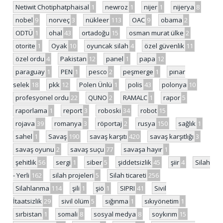
Netiwit Chotiphatphaisal
1
newroz
1
nijer
1
nijerya
8
nobel
9
norveç
3
nükleer
113
OAC
9
obama
2
ODTÜ
1
ohal
43
ortadoğu
15
osman murat ülke
2
otorite
1
Oyak
10
oyuncak silah
4
özel güvenlik
11
özel ordu
4
Pakistan
12
panel
1
papa
12
paraguay
1
PEN
1
pesco
2
peşmerge
1
pınar
selek
18
pkk
12
Polen Ünlü
1
polis
43
polonya
10
profesyonel ordu
22
QUNO
2
RAMALC
1
rapor
5
raporlama
1
report
3
roboski
34
robot
15
rojava
39
romanya
3
röportaj
2
rusya
150
sağlık
1
sahel
1
Savaş
190
savaş karşıtı
420
savaş karşıtlığı
3
savaş oyunu
2
savaş suçu
77
savaşa hayır
1
şehitlik
56
sergi
1
siber
5
şiddetsizlik
45
şiir
4
Silah
- Yerli
162
silah projeleri
5
Silah ticareti
256
Silahlanma
114
şili
1
şiö
1
SIPRI
41
Sivil
İtaatsizlik
29
sivil ölüm
5
sığınma
1
sıkıyönetim
1
sırbistan
1
somali
8
sosyal medya
8
soykırım
15