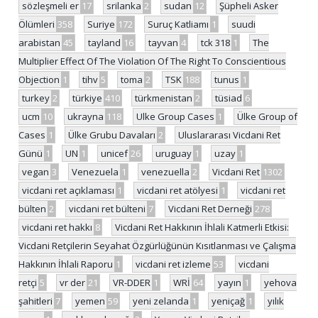
sözleşmeli er
17
srilanka
2
sudan
12
Şüpheli Asker
Ölümleri
358
Suriye
172
Suruç Katliamı
1
suudi
arabistan
45
tayland
16
tayvan
4
tck 318
1
The
Multiplier Effect Of The Violation Of The Right To Conscientious
Objection
1
tihv
5
toma
2
TSK
188
tunus
1
turkey
2
türkiye
410
türkmenistan
2
tüsiad
6
ucm
10
ukrayna
118
Ulke Group Cases
1
Ülke Group of
Cases
1
Ülke Grubu Davaları
2
Uluslararası Vicdani Ret
Günü
1
UN
1
unicef
26
uruguay
1
uzay
1
vegan
3
Venezuela
1
venezuella
2
Vicdani Ret
1302
vicdani ret açıklaması
1
vicdani ret atölyesi
1
vicdani ret
bülten
2
vicdani ret bülteni
7
Vicdani Ret Derneği
278
vicdani ret hakkı
8
Vicdani Ret Hakkının İhlali Katmerli Etkisi:
Vicdani Retçilerin Seyahat Özgürlüğünün Kısıtlanması ve Çalışma
Hakkının İhlali Raporu
1
vicdani ret izleme
53
vicdani
retçi
5
vr der
21
VR-DDER
1
WRİ
64
yayın
1
yehova
şahitleri
7
yemen
59
yeni zelanda
1
yeniçağ
1
yılık