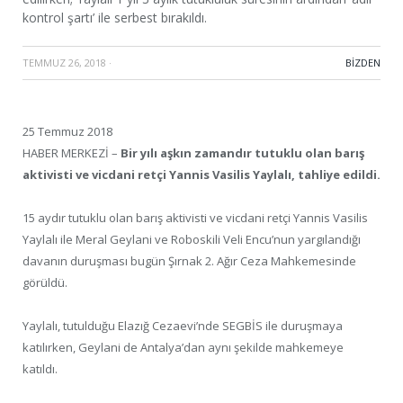
kontrol şartı’ ile serbest bırakıldı.
TEMMUZ 26, 2018
·
BIZDEN
25 Temmuz 2018
HABER MERKEZİ –
Bir yılı aşkın zamandır tutuklu olan barış
aktivisti ve vicdani retçi Yannis Vasilis Yaylalı, tahliye edildi.
15 aydır tutuklu olan barış aktivisti ve vicdani retçi Yannis Vasilis
Yaylalı ile Meral Geylani ve Roboskili Veli Encu’nun yargılandığı
davanın duruşması bugün Şırnak 2. Ağır Ceza Mahkemesinde
görüldü.
Yaylalı, tutulduğu Elazığ Cezaevi’nde SEGBİS ile duruşmaya
katılırken, Geylani de Antalya’dan aynı şekilde mahkemeye
katıldı.