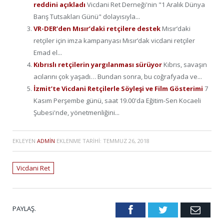
reddini açıkladı
Vicdani Ret Derneği'nin "1 Aralık Dünya
Barış Tutsakları Günü" dolayısıyla...
VR-DER’den Mısır’daki retçilere destek
Mısır’daki
retçiler için imza kampanyası Mısır’dak vicdani retçiler
Emad el...
Kıbrıslı retçilerin yargılanması sürüyor
Kıbrıs, savaşın
acılarını çok yaşadı… Bundan sonra, bu coğrafyada ve...
İzmit’te Vicdani Retçilerle Söyleşi ve Film Gösterimi
7
Kasım Perşembe günü, saat 19.00'da Eğitim-Sen Kocaeli
Şubesi'nde, yönetmenliğini...
EKLEYEN
ADMIN
EKLENME TARIHI:
TEMMUZ 26, 2018
Vicdani Ret
PAYLAŞ.
Facebook
Twitter
Emai