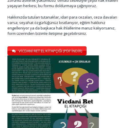
Zorunlu askerlik yükümlüsü olması sebebiyle çeşitli hak ihlalleri
yaşayan herkesi, bu formu doldurmaya çağırıyoruz.
Hakkınızda tutulan tutanaklar, idari para cezaları, ceza davaları
varsa; seyahat özgürlüğünüz kısıtlanıyor, eğitim hakkınız
engelleniyor ya da başkaca hak ihlallerine maruz kalıyorsanız,
form üzerinden bizimle iletişime geçebilirsiniz.
VİCDANİ RET EL KİTAPÇIĞI (PDF İNDİR)