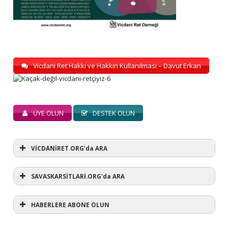
Vicdani Ret Hakkı ve Hakkın Kullanılması – Davut Erkan
ÜYE OLUN
DESTEK OLUN
VİCDANİRET.ORG'da ARA
SAVASKARSİTLARİ.ORG'da ARA
HABERLERE ABONE OLUN