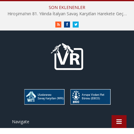
SON EKLENENLER
Hiroşima’nın 81. Yılında İtalyan Savaş Karşıtları Harekete Geçti: “Hatırlamak yeterli değil”
RSS
Facebook
Twitter
Navigate