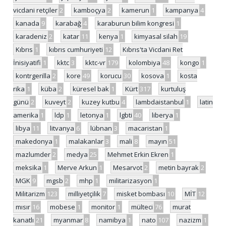
vicdani retçiler
2
kamboçya
2
kamerun
1
kampanya
4
kanada
9
karabağ
4
karaburun bilim kongresi
1
karadeniz
2
katar
11
kenya
1
kimyasal silah
19
Kıbrıs
1
kıbrıs cumhuriyeti
12
Kıbrıs'ta Vicdani Ret
İnisiyatifi
1
kktc
3
kktc-vr
179
kolombiya
48
kongo
1
kontrgerilla
2
kore
49
korucu
30
kosova
1
kosta
rika
1
küba
2
küresel bak
1
Kürt
317
kurtuluş
günü
2
kuveyt
2
kuzey kutbu
4
lambdaistanbul
1
latin
amerika
1
ldp
1
letonya
1
lgbti
40
liberya
1
libya
11
litvanya
6
lübnan
3
macaristan
1
makedonya
1
malakanlar
3
mali
8
mayın
51
mazlumder
2
medya
25
Mehmet Erkin Ekren
1
meksika
1
Merve Arkun
1
Mesarvot
2
metin bayrak
2
MGK
9
mgsb
2
mhp
1
militarizasyon
1
Militarizm
123
milliyetçilik
7
misket bombası
10
MİT
12
mısır
16
mobese
1
monitor
1
mülteci
76
murat
kanatlı
21
myanmar
8
namibya
1
nato
107
nazizm
1