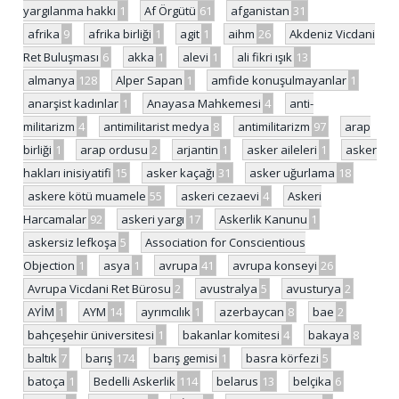
yargılanma hakkı
1
Af Örgütü
61
afganistan
31
afrika
9
afrika birliği
1
agit
1
aihm
26
Akdeniz Vicdani
Ret Buluşması
6
akka
1
alevi
1
ali fikri ışık
13
almanya
128
Alper Sapan
1
amfide konuşulmayanlar
1
anarşist kadınlar
1
Anayasa Mahkemesi
4
anti-
militarizm
4
antimilitarist medya
8
antimilitarizm
97
arap
birliği
1
arap ordusu
2
arjantin
1
asker aileleri
1
asker
hakları inisiyatifi
15
asker kaçağı
31
asker uğurlama
18
askere kötü muamele
55
askeri cezaevi
4
Askeri
Harcamalar
92
askeri yargı
17
Askerlik Kanunu
1
askersiz lefkoşa
5
Association for Conscientious
Objection
1
asya
1
avrupa
41
avrupa konseyi
26
Avrupa Vicdani Ret Bürosu
2
avustralya
5
avusturya
2
AYİM
1
AYM
14
ayrımcılık
1
azerbaycan
8
bae
2
bahçeşehir üniversitesi
1
bakanlar komitesi
4
bakaya
8
baltık
7
barış
174
barış gemisi
1
basra körfezi
5
batoça
1
Bedelli Askerlik
114
belarus
13
belçika
6