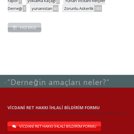
rapor
1
yoklama kaçağı
2
Yunan Vicdani Retçiler
Derneği
1
yunanistan
40
Zorunlu Askerlik
183
YAZI EKLE
VİCDANİ RET HAKKI İHLALİ BİLDİRİM FORMU
VİCDANİ RET HAKKI İHLALİ BİLDİRİM FORMU