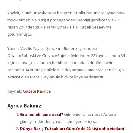
Yaylalı, “Cumhurbaşkanı’na hakaret”, “Halkı kanunlara uymamaya
teşvik etmek” ve “Örgüt propagandası” yaptığı gerekçesiyle 23
Nisan 2017’de tutuklanarak Şırnak T Tipi Kapalı Cezaevi’ne
götürülmüştü.
Yannis Vasilis Yaylalı, Şırnak’ın Uludere ilçesindeki
Ortasu/Roboski ve Gülyazı/Bujeh köylerinden 28’i aynı aileden 34
kişinin savaş uçaklarının bombardımanında öldürülmesinin
ardından 34 yurttaşın aileleri ile dayanışmak amacıyla kendisi gibi
aktivist olan Meral Geylani ile birlikte köye yerleşmişti.
Kaynak:
Gazete Karınca
Ayrıca Bakınız:
Gitmemeli, ama nasıl?
Gitmemeli ama nasıl? Askere
gitmeyi reddeden ya da istemeyenler için...
Dünya Barış Tutsakları Günü’nde 22 kişi daha vicdani