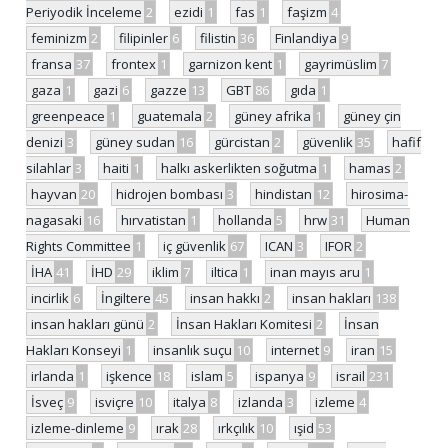
Periyodik İnceleme
2
ezidi
1
fas
1
faşizm
4
feminizm
2
filipinler
6
filistin
36
Finlandiya
9
fransa
37
frontex
1
garnizon kent
1
gayrimüslim
7
gaza
1
gazi
6
gazze
13
GBT
86
gıda
1
greenpeace
1
guatemala
2
güney afrika
1
güney çin
denizi
3
güney sudan
16
gürcistan
2
güvenlik
35
hafif
silahlar
3
haiti
1
halkı askerlikten soğutma
1
hamas
2
hayvan
20
hidrojen bombası
3
hindistan
12
hirosima-
nagasaki
16
hırvatistan
1
hollanda
5
hrw
31
Human
Rights Committee
1
iç güvenlik
67
ICAN
3
IFOR
2
İHA
41
İHD
29
iklim
7
iltica
1
inan mayıs aru
1
incirlik
6
İngiltere
45
insan hakkı
2
insan hakları
138
insan hakları günü
2
İnsan Hakları Komitesi
2
İnsan
Hakları Konseyi
1
insanlık suçu
10
internet
9
iran
15
irlanda
1
işkence
18
islam
5
ispanya
9
israil
231
İsveç
9
isviçre
10
italya
8
izlanda
3
izleme
4
izleme-dinleme
9
ırak
28
ırkçılık
10
ışid
53