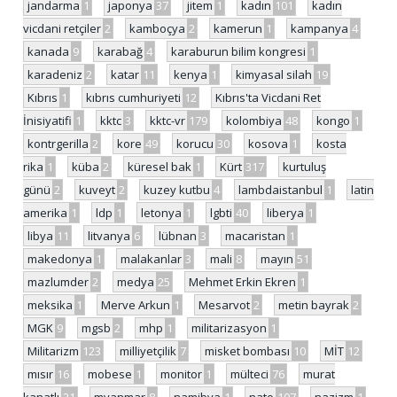
jandarma
1
japonya
37
jitem
1
kadın
101
kadın
vicdani retçiler
2
kamboçya
2
kamerun
1
kampanya
4
kanada
9
karabağ
4
karaburun bilim kongresi
1
karadeniz
2
katar
11
kenya
1
kimyasal silah
19
Kıbrıs
1
kıbrıs cumhuriyeti
12
Kıbrıs'ta Vicdani Ret
İnisiyatifi
1
kktc
3
kktc-vr
179
kolombiya
48
kongo
1
kontrgerilla
2
kore
49
korucu
30
kosova
1
kosta
rika
1
küba
2
küresel bak
1
Kürt
317
kurtuluş
günü
2
kuveyt
2
kuzey kutbu
4
lambdaistanbul
1
latin
amerika
1
ldp
1
letonya
1
lgbti
40
liberya
1
libya
11
litvanya
6
lübnan
3
macaristan
1
makedonya
1
malakanlar
3
mali
8
mayın
51
mazlumder
2
medya
25
Mehmet Erkin Ekren
1
meksika
1
Merve Arkun
1
Mesarvot
2
metin bayrak
2
MGK
9
mgsb
2
mhp
1
militarizasyon
1
Militarizm
123
milliyetçilik
7
misket bombası
10
MİT
12
mısır
16
mobese
1
monitor
1
mülteci
76
murat