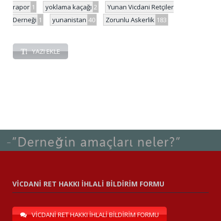
rapor
1
yoklama kaçağı
2
Yunan Vicdani Retçiler
Derneği
1
yunanistan
40
Zorunlu Askerlik
183
YAZI EKLE
VİCDANİ RET HAKKI İHLALİ BİLDİRİM FORMU
VİCDANİ RET HAKKI İHLALİ BİLDİRİM FORMU