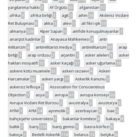
yargılanma hakkı
1
Af Örgütü
61
afganistan
31
afrika
9
afrika birliği
1
agit
1
aihm
26
Akdeniz Vicdani
Ret Buluşması
6
akka
1
alevi
1
ali fikri ışık
13
almanya
128
Alper Sapan
1
amfide konuşulmayanlar
1
anarşist kadınlar
1
Anayasa Mahkemesi
4
anti-
militarizm
4
antimilitarist medya
8
antimilitarizm
97
arap
birliği
1
arap ordusu
2
arjantin
1
asker aileleri
1
asker
hakları inisiyatifi
15
asker kaçağı
31
asker uğurlama
18
askere kötü muamele
55
askeri cezaevi
4
Askeri
Harcamalar
92
askeri yargı
17
Askerlik Kanunu
1
askersiz lefkoşa
5
Association for Conscientious
Objection
1
asya
1
avrupa
41
avrupa konseyi
26
Avrupa Vicdani Ret Bürosu
2
avustralya
5
avusturya
2
AYİM
1
AYM
14
ayrımcılık
1
azerbaycan
8
bae
2
bahçeşehir üniversitesi
1
bakanlar komitesi
4
bakaya
8
baltık
7
barış
174
barış gemisi
1
basra körfezi
5
batoça
1
Bedelli Askerlik
114
belarus
13
belçika
6