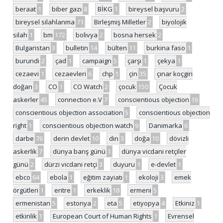
beraat
1
biber gazı
8
BİKG
1
bireysel başvuru
2
bireysel silahlanma
71
Birleşmiş Milletler
2
biyolojik
silah
1
bm
172
bolivya
2
bosna hersek
2
Bulgaristan
3
bulletin
14
bülten
11
burkina faso
1
burundi
2
çad
1
campaign
5
çarşı
1
çekya
1
cezaevi
1
cezaevleri
6
chp
1
çin
35
çınar koçgiri
doğan
3
CO
1
CO Watch
2
çocuk
150
Çocuk
askerler
45
connection e.V
7
conscientious objection
16
conscientious objection association
5
conscientious objection
right
1
conscientious objection watch
9
Danimarka
6
darbe
76
derin devlet
10
din
3
doğa
10
dövizli
askerlik
7
dünya barış günü
1
dünya vicdani retçiler
günü
2
dürzi vicdani retçi
3
duyuru
1
e-devlet
1
ebco
64
ebola
1
eğitim zayiatı
1
ekoloji
3
emek
örgütleri
1
eritre
1
erkeklik
18
ermeni
5
ermenistan
5
estonya
2
eta
5
etiyopya
4
Etkiniz
1
etkinlik
1
European Court of Human Rights
1
Evrensel