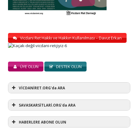
Vicdani Ret Hakkı ve Hakkın Kullanılması – Davut Erkan
ÜYE OLUN
DESTEK OLUN
VİCDANİRET.ORG'da ARA
SAVASKARSİTLARİ.ORG'da ARA
HABERLERE ABONE OLUN