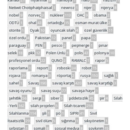
kanatlı
21
myanmar
8
namibya
1
nato
107
nazizm
1
Netiwit Chotiphatphaisal
1
newroz
1
nijer
1
nijerya
8
nobel
9
norveç
3
nükleer
113
OAC
9
obama
2
ODTÜ
1
ohal
43
ortadoğu
15
osman murat ülke
2
otorite
1
Oyak
10
oyuncak silah
4
özel güvenlik
11
özel ordu
4
Pakistan
12
panel
1
papa
12
paraguay
1
PEN
1
pesco
2
peşmerge
1
pınar
selek
18
pkk
12
Polen Ünlü
1
polis
43
polonya
10
profesyonel ordu
22
QUNO
2
RAMALC
1
rapor
5
raporlama
1
report
3
roboski
34
robot
15
rojava
39
romanya
3
röportaj
2
rusya
150
sağlık
1
sahel
1
Savaş
190
savaş karşıtı
420
savaş karşıtlığı
3
savaş oyunu
2
savaş suçu
77
savaşa hayır
1
şehitlik
56
sergi
1
siber
5
şiddetsizlik
45
şiir
4
Silah
- Yerli
162
silah projeleri
5
Silah ticareti
256
Silahlanma
114
şili
1
şiö
1
SIPRI
41
Sivil
İtaatsizlik
29
sivil ölüm
5
sığınma
1
sıkıyönetim
1
sırbistan
1
somali
8
sosyal medya
8
soykırım
15