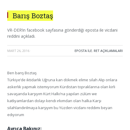
Barış Boztaş
VR-DER’in facebook sayfasına gönderdiği eposta ile vicdani
reddini açıkladı.
MART 26, 2016
·
EPOSTA ILE
,
RET AÇIKLAMALARI
Ben barış Boztaş
Türkiye’de iktidarlık Uğruna kan dökmek elime silah Alıp onlara
askerlık yapmak istemıyorum Kürdistan topraklarına olan kirli
savaşanda karşıyım Kürt Halkı’na yapılan zülüm we
katlıyamlardan dolayı kendı ırkımdan olan halka Karşı
silahlandırılmaya karşıyım bu Yüzden vicdanı reddımı beyan
edıyorum
Ayrıca Bakınız: