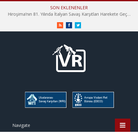
SON EKLENENLER
Hiroşima’nın 81. Yılında İtalyan Savaş Karşıtları Harekete Geçti: “Hatırlamak yeterli değil”
RSS
Facebook
Twitter
Navigate