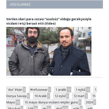
VIDEOLARIMIZ
Verilen idari para cezası “usulsüz” olduğu gerekçesiyle
vicdani retçi beraat etti (Video)
'dur' ihtarı
3
#refusewar
1
1 aralık
11
1 eylül
12
1.
Dünya Savaşı
5
10 Aralık
1
12 eylül
3
12 mart
1
15
Mayıs
44
15 mayıs dünya vicdani retçiler günü
6
2024
1
28 şubat
2
318
59
ab
24
abd
319
açlık
6
adil