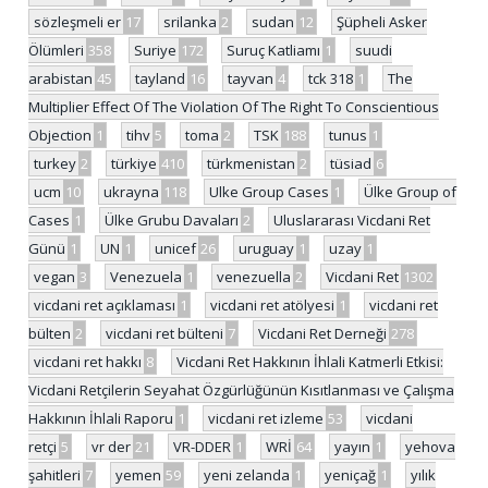
sözleşmeli er
17
srilanka
2
sudan
12
Şüpheli Asker
Ölümleri
358
Suriye
172
Suruç Katliamı
1
suudi
arabistan
45
tayland
16
tayvan
4
tck 318
1
The
Multiplier Effect Of The Violation Of The Right To Conscientious
Objection
1
tihv
5
toma
2
TSK
188
tunus
1
turkey
2
türkiye
410
türkmenistan
2
tüsiad
6
ucm
10
ukrayna
118
Ulke Group Cases
1
Ülke Group of
Cases
1
Ülke Grubu Davaları
2
Uluslararası Vicdani Ret
Günü
1
UN
1
unicef
26
uruguay
1
uzay
1
vegan
3
Venezuela
1
venezuella
2
Vicdani Ret
1302
vicdani ret açıklaması
1
vicdani ret atölyesi
1
vicdani ret
bülten
2
vicdani ret bülteni
7
Vicdani Ret Derneği
278
vicdani ret hakkı
8
Vicdani Ret Hakkının İhlali Katmerli Etkisi:
Vicdani Retçilerin Seyahat Özgürlüğünün Kısıtlanması ve Çalışma
Hakkının İhlali Raporu
1
vicdani ret izleme
53
vicdani
retçi
5
vr der
21
VR-DDER
1
WRİ
64
yayın
1
yehova
şahitleri
7
yemen
59
yeni zelanda
1
yeniçağ
1
yılık