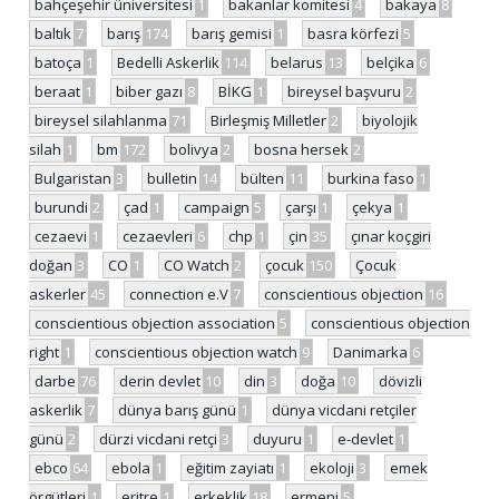
bahçeşehir üniversitesi
1
bakanlar komitesi
4
bakaya
8
baltık
7
barış
174
barış gemisi
1
basra körfezi
5
batoça
1
Bedelli Askerlik
114
belarus
13
belçika
6
beraat
1
biber gazı
8
BİKG
1
bireysel başvuru
2
bireysel silahlanma
71
Birleşmiş Milletler
2
biyolojik
silah
1
bm
172
bolivya
2
bosna hersek
2
Bulgaristan
3
bulletin
14
bülten
11
burkina faso
1
burundi
2
çad
1
campaign
5
çarşı
1
çekya
1
cezaevi
1
cezaevleri
6
chp
1
çin
35
çınar koçgiri
doğan
3
CO
1
CO Watch
2
çocuk
150
Çocuk
askerler
45
connection e.V
7
conscientious objection
16
conscientious objection association
5
conscientious objection
right
1
conscientious objection watch
9
Danimarka
6
darbe
76
derin devlet
10
din
3
doğa
10
dövizli
askerlik
7
dünya barış günü
1
dünya vicdani retçiler
günü
2
dürzi vicdani retçi
3
duyuru
1
e-devlet
1
ebco
64
ebola
1
eğitim zayiatı
1
ekoloji
3
emek
örgütleri
1
eritre
1
erkeklik
18
ermeni
5