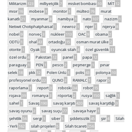
Militarizm
123
milliyetçilik
7
misket bombası
10
MİT
12
mısır
16
mobese
1
monitor
1
mülteci
76
murat
kanatlı
21
myanmar
8
namibya
1
nato
107
nazizm
1
Netiwit Chotiphatphaisal
1
newroz
1
nijer
1
nijerya
8
nobel
9
norveç
3
nükleer
113
OAC
9
obama
2
ODTÜ
1
ohal
43
ortadoğu
15
osman murat ülke
2
otorite
1
Oyak
10
oyuncak silah
4
özel güvenlik
11
özel ordu
4
Pakistan
12
panel
1
papa
12
paraguay
1
PEN
1
pesco
2
peşmerge
1
pınar
selek
18
pkk
12
Polen Ünlü
1
polis
43
polonya
10
profesyonel ordu
22
QUNO
2
RAMALC
1
rapor
5
raporlama
1
report
3
roboski
34
robot
15
rojava
39
romanya
3
röportaj
2
rusya
150
sağlık
1
sahel
1
Savaş
190
savaş karşıtı
420
savaş karşıtlığı
3
savaş oyunu
2
savaş suçu
77
savaşa hayır
1
şehitlik
56
sergi
1
siber
5
şiddetsizlik
45
şiir
4
Silah
- Yerli
162
silah projeleri
5
Silah ticareti
256