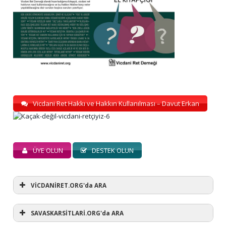
Vicdani Ret Hakkı ve Hakkın Kullanılması – Davut Erkan
ÜYE OLUN
DESTEK OLUN
VİCDANİRET.ORG'da ARA
SAVASKARSİTLARİ.ORG'da ARA