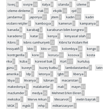
İsveç
9
isviçre
10
italya
8
izlanda
3
izleme
4
izleme-dinleme
9
ırak
28
ırkçılık
10
ışid
53
jandarma
1
japonya
37
jitem
1
kadın
101
kadın
vicdani retçiler
2
kamboçya
2
kamerun
1
kampanya
4
kanada
9
karabağ
4
karaburun bilim kongresi
1
karadeniz
2
katar
11
kenya
1
kimyasal silah
19
Kıbrıs
1
kıbrıs cumhuriyeti
12
Kıbrıs'ta Vicdani Ret
İnisiyatifi
1
kktc
3
kktc-vr
179
kolombiya
48
kongo
1
kontrgerilla
2
kore
49
korucu
30
kosova
1
kosta
rika
1
küba
2
küresel bak
1
Kürt
317
kurtuluş
günü
2
kuveyt
2
kuzey kutbu
4
lambdaistanbul
1
latin
amerika
1
ldp
1
letonya
1
lgbti
40
liberya
1
libya
11
litvanya
6
lübnan
3
macaristan
1
makedonya
1
malakanlar
3
mali
8
mayın
51
mazlumder
2
medya
25
Mehmet Erkin Ekren
1
meksika
1
Merve Arkun
1
Mesarvot
2
metin bayrak
2
MGK
9
mgsb
2
mhp
1
militarizasyon
1