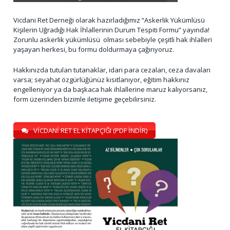
Vicdani Ret Derneği olarak hazırladığımız “Askerlik Yükümlüsü
Kişilerin Uğradığı Hak İhlallerinin Durum Tespiti Formu” yayında!
Zorunlu askerlik yükümlüsü olması sebebiyle çeşitli hak ihlalleri
yaşayan herkesi, bu formu doldurmaya çağırıyoruz.
Hakkınızda tutulan tutanaklar, idari para cezaları, ceza davaları
varsa; seyahat özgürlüğünüz kısıtlanıyor, eğitim hakkınız
engelleniyor ya da başkaca hak ihlallerine maruz kalıyorsanız,
form üzerinden bizimle iletişime geçebilirsiniz.
VİCDANİ RET EL KİTAPÇIĞI (PDF İNDİR)