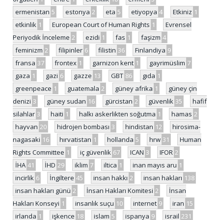
ermenistan
5
estonya
2
eta
5
etiyopya
4
Etkiniz
1
etkinlik
1
European Court of Human Rights
1
Evrensel
Periyodik İnceleme
2
ezidi
1
fas
1
faşizm
4
feminizm
2
filipinler
6
filistin
36
Finlandiya
9
fransa
37
frontex
1
garnizon kent
1
gayrimüslim
7
gaza
1
gazi
6
gazze
13
GBT
86
gıda
1
greenpeace
1
guatemala
2
güney afrika
1
güney çin
denizi
3
güney sudan
16
gürcistan
2
güvenlik
35
hafif
silahlar
3
haiti
1
halkı askerlikten soğutma
1
hamas
2
hayvan
20
hidrojen bombası
3
hindistan
12
hirosima-
nagasaki
16
hırvatistan
1
hollanda
5
hrw
31
Human
Rights Committee
1
iç güvenlik
67
ICAN
3
IFOR
2
İHA
41
İHD
29
iklim
7
iltica
1
inan mayıs aru
1
incirlik
6
İngiltere
45
insan hakkı
2
insan hakları
138
insan hakları günü
2
İnsan Hakları Komitesi
2
İnsan
Hakları Konseyi
1
insanlık suçu
10
internet
9
iran
15
irlanda
1
işkence
18
islam
5
ispanya
9
israil
231