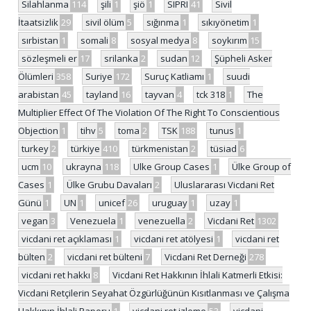
Silahlanma
114
şili
1
şiö
1
SIPRI
41
Sivil
İtaatsizlik
29
sivil ölüm
5
sığınma
1
sıkıyönetim
1
sırbistan
1
somali
8
sosyal medya
8
soykırım
15
sözleşmeli er
17
srilanka
2
sudan
12
Şüpheli Asker
Ölümleri
358
Suriye
172
Suruç Katliamı
1
suudi
arabistan
45
tayland
16
tayvan
4
tck 318
1
The
Multiplier Effect Of The Violation Of The Right To Conscientious
Objection
1
tihv
5
toma
2
TSK
188
tunus
1
turkey
2
türkiye
410
türkmenistan
2
tüsiad
6
ucm
10
ukrayna
118
Ulke Group Cases
1
Ülke Group of
Cases
1
Ülke Grubu Davaları
2
Uluslararası Vicdani Ret
Günü
1
UN
1
unicef
26
uruguay
1
uzay
1
vegan
3
Venezuela
1
venezuella
2
Vicdani Ret
1302
vicdani ret açıklaması
1
vicdani ret atölyesi
1
vicdani ret
bülten
2
vicdani ret bülteni
7
Vicdani Ret Derneği
278
vicdani ret hakkı
8
Vicdani Ret Hakkının İhlali Katmerli Etkisi:
Vicdani Retçilerin Seyahat Özgürlüğünün Kısıtlanması ve Çalışma
Hakkının İhlali Raporu
1
vicdani ret izleme
53
vicdani