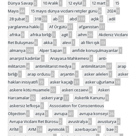
Dünya Savaşı
5
10 Aralık
1
12 eylül
3
12 mart
1
15
Mayıs
44
15 mayıs dünya vicdani retçiler günü
6
2024
1
28 şubat
2
318
59
ab
24
abd
319
açlık
6
adil
yargılanma hakkı
1
Af Örgütü
61
afganistan
31
afrika
9
afrika birliği
1
agit
1
aihm
26
Akdeniz Vicdani
Ret Buluşması
6
akka
1
alevi
1
ali fikri ışık
13
almanya
128
Alper Sapan
1
amfide konuşulmayanlar
1
anarşist kadınlar
1
Anayasa Mahkemesi
4
anti-
militarizm
4
antimilitarist medya
8
antimilitarizm
97
arap
birliği
1
arap ordusu
2
arjantin
1
asker aileleri
1
asker
hakları inisiyatifi
15
asker kaçağı
31
asker uğurlama
18
askere kötü muamele
55
askeri cezaevi
4
Askeri
Harcamalar
92
askeri yargı
17
Askerlik Kanunu
1
askersiz lefkoşa
5
Association for Conscientious
Objection
1
asya
1
avrupa
41
avrupa konseyi
26
Avrupa Vicdani Ret Bürosu
2
avustralya
5
avusturya
2
AYİM
1
AYM
14
ayrımcılık
1
azerbaycan
8
bae
2