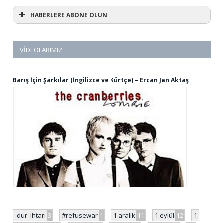
HABERLERE ABONE OLUN
VIDEOLARIMIZ
Barış İçin Şarkılar (İngilizce ve Kürtçe) – Ercan Jan Aktaş
'dur' ihtarı
3
#refusewar
1
1 aralık
11
1 eylül
12
1.