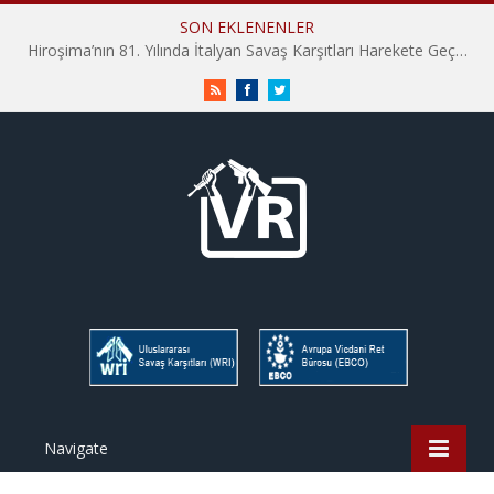
SON EKLENENLER
Hiroşima’nın 81. Yılında İtalyan Savaş Karşıtları Harekete Geçti: “Hatırlamak yeterli değil”
RSS
Facebook
Twitter
Navigate