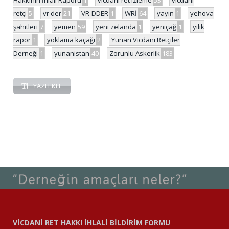
retçi
5
vr der
21
VR-DDER
1
WRİ
64
yayın
1
yehova
şahitleri
7
yemen
59
yeni zelanda
1
yeniçağ
1
yılık
rapor
1
yoklama kaçağı
2
Yunan Vicdani Retçiler
Derneği
1
yunanistan
40
Zorunlu Askerlik
183
YAZI EKLE
VİCDANİ RET HAKKI İHLALİ BİLDİRİM FORMU