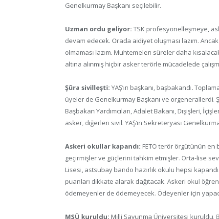
Genelkurmay Başkanı seçilebilir.
Uzman ordu geliyor:
TSK profesyonelleşmeye, asli 
devam edecek. Orada aidiyet oluşması lazım. Ancak 
olmaması lazım. Muhtemelen süreler daha kısalacak. S
altına alınmış hiçbir asker terörle mücadelede çalı
Şûra sivilleşti:
YAŞ’ın başkanı, başbakandı. Toplam
üyeler de Genelkurmay Başkanı ve orgenerallerdi. 
Başbakan Yardımcıları, Adalet Bakanı, Dışişleri, İçiş
asker, diğerleri sivil. YAŞ’ın Sekreteryası Genelkurm
Askeri okullar kapandı:
FETÖ terör örgütünün en b
geçirmişler ve güçlerini tahkim etmişler. Orta-lise sev
Lisesi, astsubay bando hazırlık okulu hepsi kapandı. Mi
puanları dikkate alarak dağıtacak. Askeri okul öğren
ödemeyenler de ödemeyecek. Ödeyenler için yapaca
MSÜ kuruldu:
Milli Savunma Üniversitesi kuruldu.