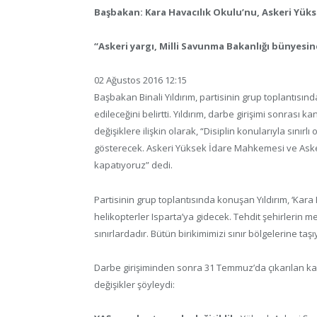
Başbakan: Kara Havacılık Okulu’nu, Askeri Yüks
“Askeri yargı, Milli Savunma Bakanlığı bünyesi
02 Ağustos 2016 12:15
Başbakan Binali Yıldırım, partisinin grup toplantısınd
edileceğini belirtti. Yıldırım, darbe girişimi sonras
değişiklere ilişkin olarak, “Disiplin konularıyla sınır
gösterecek. Askeri Yüksek İdare Mahkemesi ve Askeri
kapatıyoruz” dedi.
Partisinin grup toplantısında konuşan Yıldırım, ‘Kar
helikopterler Isparta’ya gidecek. Tehdit şehirlerin me
sınırlardadır. Bütün birikimimizi sınır bölgelerine ta
Darbe girişiminden sonra 31 Temmuz’da çıkarılan k
değişikler şöyleydi: