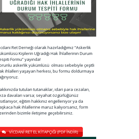
icdani Ret Derneği olarak hazırladığımız “Askerlik
ükümlüsü Kişilerin Uğradığı Hak İhlallerinin Durum
espiti Formu” yayında!
orunlu askerlik yükümlüsü olması sebebiyle çeşitli
ak ihlalleri yaşayan herkesi, bu formu doldurmaya
ağırıyoruz.
akkınızda tutulan tutanaklar, idari para cezaları,
eza davaları varsa; seyahat özgürlüğünüz
ısıtlanıyor, eğitim hakkınız engelleniyor ya da
aşkaca hak ihlallerine maruz kalıyorsanız, form
zerinden bizimle iletişime geçebilirsiniz.
VİCDANİ RET EL KİTAPÇIĞI (PDF İNDİR)