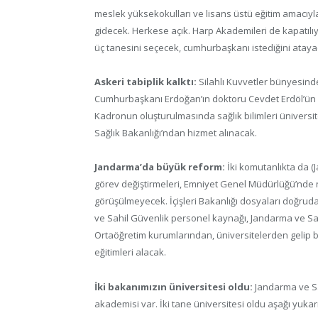
meslek yüksekokulları ve lisans üstü eğitim amacıyl
gidecek. Herkese açık. Harp Akademileri de kapatıl
üç tanesini seçecek, cumhurbaşkanı istediğini atayaca
Askeri tabiplik kalktı:
Silahlı Kuvvetler bünyesind
Cumhurbaşkanı Erdoğan’ın doktoru Cevdet Erdöl’ün yö
Kadronun oluşturulmasında sağlık bilimleri üniversites
Sağlık Bakanlığı’ndan hizmet alınacak.
Jandarma’da büyük reform:
İki komutanlıkta da (J
görev değiştirmeleri, Emniyet Genel Müdürlüğü’nde na
görüşülmeyecek. İçişleri Bakanlığı dosyaları doğrud
ve Sahil Güvenlik personel kaynağı, Jandarma ve Sah
Ortaöğretim kurumlarından, üniversitelerden gelip b
eğitimleri alacak.
İki bakanımızın üniversitesi oldu:
Jandarma ve Sa
akademisi var. İki tane üniversitesi oldu aşağı yukar