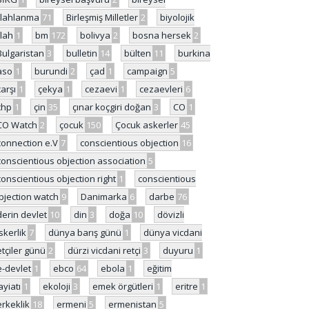
ilahlanma
71
Birleşmiş Milletler
2
biyolojik
ilah
1
bm
172
bolivya
2
bosna hersek
2
Bulgaristan
3
bulletin
14
bülten
11
burkina
aso
1
burundi
2
çad
1
campaign
5
çarşı
1
çekya
1
cezaevi
1
cezaevleri
6
chp
1
çin
35
çınar koçgiri doğan
3
CO
1
CO Watch
2
çocuk
150
Çocuk askerler
45
connection e.V
7
conscientious objection
16
conscientious objection association
5
conscientious objection right
1
conscientious
bjection watch
9
Danimarka
6
darbe
76
derin devlet
10
din
3
doğa
10
dövizli
skerlik
7
dünya barış günü
1
dünya vicdani
etçiler günü
2
dürzi vicdani retçi
3
duyuru
1
e-devlet
1
ebco
64
ebola
1
eğitim
ayiatı
1
ekoloji
3
emek örgütleri
1
eritre
1
erkeklik
18
ermeni
5
ermenistan
5