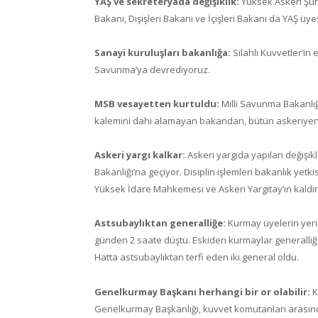
YAŞ ve sekreteryada değişiklik:
Yüksek Askeri Şura
Bakanı, Dışişleri Bakanı ve İçişleri Bakanı da YAŞ üye
Sanayi kuruluşları bakanlığa:
Silahlı Kuvvetler’in 
Savunma’ya devrediyoruz.
MSB vesayetten kurtuldu:
Milli Savunma Bakanlığ
kalemini dahi alamayan bakandan, bütün askeriyeni
Askeri yargı kalkar:
Askeri yargıda yapılan değişikli
Bakanlığı’na geçiyor. Disiplin işlemleri bakanlık yetki
Yüksek İdare Mahkemesi ve Askeri Yargıtay’ın kaldır
Astsubaylıktan generalliğe:
Kurmay üyelerin yeri
günden 2 saate düştü. Eskiden kurmaylar generalliğe te
Hatta astsubaylıktan terfi eden iki general oldu.
Genelkurmay Başkanı herhangi bir or olabilir:
K
Genelkurmay Başkanlığı, kuvvet komutanları arasınd