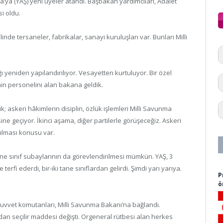
’ya (YAŞ) yeni üyeler atandı. Başbakan yardımcıları, Adalet
si oldu.
elinde tersaneler, fabrikalar, sanayi kuruluşları var. Bunları Milli
ı yeniden yapılandırılıyor. Vesayetten kurtuluyor. Bir özel
n personelini alan bakana geldik.
k; askeri hâkimlerin disiplin, özlük işlemleri Milli Savunma
sine geçiyor. İkinci aşama, diğer partilerle görüşeceğiz. Askeri
ılması konusu var.
ne sınıf subaylarının da görevlendirilmesi mümkün. YAŞ, 3
rfi ederdi, bir-iki tane sınıflardan gelirdi. Şimdi yarı yarıya.
P
ö
uvvet komutanları, Milli Savunma Bakanı’na bağlandı.
an seçilir maddesi değişti. Orgeneral rütbesi alan herkes