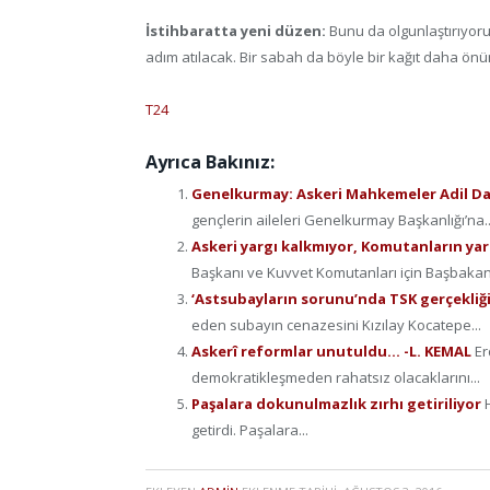
İstihbaratta yeni düzen:
Bunu da olgunlaştırıyor
adım atılacak. Bir sabah da böyle bir kağıt daha ön
T24
Ayrıca Bakınız:
Genelkurmay: Askeri Mahkemeler Adil D
gençlerin aileleri Genelkurmay Başkanlığı’na..
Askeri yargı kalkmıyor, Komutanların ya
Başkanı ve Kuvvet Komutanları için Başbakan
‘Astsubayların sorunu’nda TSK gerçekliği
eden subayın cenazesini Kızılay Kocatepe...
Askerî reformlar unutuldu… -L. KEMAL
Er
demokratikleşmeden rahatsız olacaklarını...
Paşalara dokunulmazlık zırhı getiriliyor
getirdi. Paşalara...