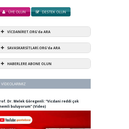
ÜYE OLUN
DESTEK OLUN
VİCDANİRET.ORG'da ARA
SAVASKARSİTLARİ.ORG'da ARA
HABERLERE ABONE OLUN
VIDEOLARIMIZ
rof. Dr. Melek Göregenli: “Vicdani reddi çok
nemli buluyorum” (Video)