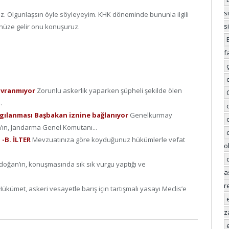
s
uz. Olgunlaşsın öyle söyleyeyim. KHK döneminde bununla ilgili
s
ünüze gelir onu konuşuruz.
f
avranmıyor
Zorunlu askerlik yaparken şüpheli şekilde ölen
.
rgılanması Başbakan iznine bağlanıyor
Genelkurmay
’ın, Jandarma Genel Komutanı...
 -B. İLTER
Mevzuatınıza göre koyduğunuz hükümlerle vefat
o
doğan’ın, konuşmasında sık sık vurgu yaptığı ve
a
r
Hükümet, askeri vesayetle barış için tartışmalı yasayı Meclis’e
z