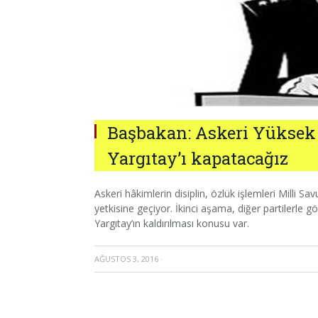
Başbakan: Askeri Yüksek 
Yargıtay’ı kapatacağız
Askeri hâkimlerin disiplin, özlük işlemleri Milli Sa
yetkisine geçiyor. İkinci aşama, diğer partilerle
Yargıtay’ın kaldırılması konusu var.
AĞUSTOS 3, 2016
·