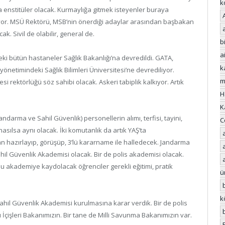
k
a enstitüler olacak. Kurmaylığa gitmek isteyenler buraya
ıyor. MSÜ Rektörü, MSB’nin önerdiği adaylar arasından başbakan
k. Sivil de olabilir, general de.
bi
a
eki bütün hastaneler Sağlık Bakanlığı’na devredildi. GATA,
k
netimindeki Sağlık Bilimleri Üniversitesi’ne devrediliyor.
m
i rektörlüğü söz sahibi olacak. Askeri tabiplik kalkıyor. Artık
H
K
andarma ve Sahil Güvenlik) personellerin alımı, terfisi, tayini,
C
sılsa aynı olacak. İki komutanlık da artık YAŞ’ta
an hazırlayıp, görüşüp, 3’lü kararname ile halledecek. Jandarma
il Güvenlik Akademisi olacak. Bir de polis akademisi olacak.
u akademiye kaydolacak öğrenciler gerekli eğitimi, pratik
ü
k
hil Güvenlik Akademisi kurulmasına karar verdik. Bir de polis
ı İçişleri Bakanımızın. Bir tane de Milli Savunma Bakanımızın var.