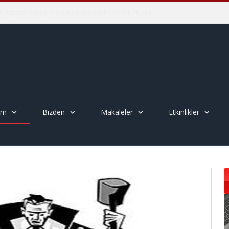
İHD İstanbul Şube Vicdani Ret Komisyonu: Vicdani Retçiler Olarak Destek İçin Buradayız!
em
Bizden
Makaleler
Etkinlikler