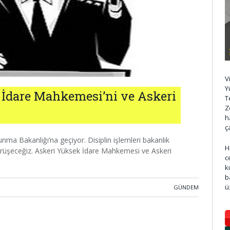
V
Y
İdare Mahkemesi’ni ve Askeri
T
Z
h
ç
vunma Bakanlığı’na geçiyor. Disiplin işlemleri bakanlık
H
 görüşeceğiz. Askeri Yüksek İdare Mahkemesi ve Askeri
c
k
b
ü
GÜNDEM