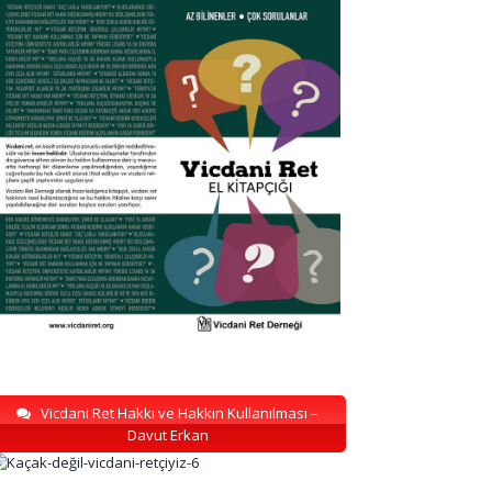
Vicdani Ret Hakkı ve Hakkın Kullanılması –
Davut Erkan