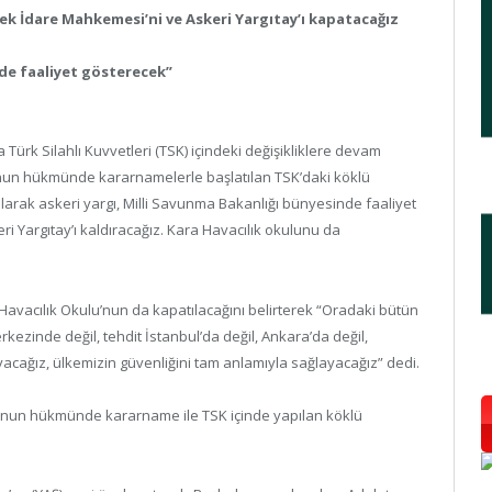
ek İdare Mahkemesi’ni ve Askeri Yargıtay’ı kapatacağız
nde faaliyet gösterecek”
a Türk Silahlı Kuvvetleri (TSK) içindeki değişikliklere devam
ı kanun hükmünde kararnamelerle başlatılan TSK’daki köklü
lı olarak askeri yargı, Milli Savunma Bakanlığı bünyesinde faaliyet
 Yargıtay’ı kaldıracağız. Kara Havacılık okulunu da
a Havacılık Okulu’nun da kapatılacağını belirterek “Oradaki bütün
rkezinde değil, tehdit İstanbul’da değil, Ankara’da değil,
şıyacağız, ülkemizin güvenliğini tam anlamıyla sağlayacağız” dedi.
anun hükmünde kararname ile TSK içinde yapılan köklü