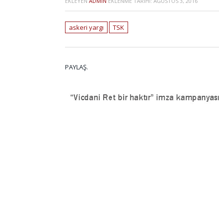
EKLEYEN
ADMIN
EKLENME TARIHI:
AĞUSTOS 3, 2016
askeri yargı
TSK
PAYLAŞ.