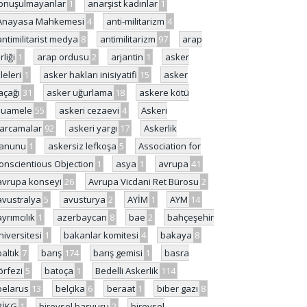
onuşulmayanlar
1
anarşist kadınlar
1
Anayasa Mahkemesi
4
anti-militarizm
4
antimilitarist medya
8
antimilitarizm
97
arap
rliği
1
arap ordusu
2
arjantin
1
asker
ileleri
1
asker hakları inisiyatifi
15
asker
açağı
31
asker uğurlama
18
askere kötü
uamele
55
askeri cezaevi
4
Askeri
arcamalar
92
askeri yargı
17
Askerlik
anunu
1
askersiz lefkoşa
5
Association for
onscientious Objection
1
asya
1
avrupa
41
avrupa konseyi
26
Avrupa Vicdani Ret Bürosu
2
avustralya
5
avusturya
2
AYİM
1
AYM
14
ayrımcılık
1
azerbaycan
8
bae
2
bahçeşehir
niversitesi
1
bakanlar komitesi
4
bakaya
8
baltık
7
barış
174
barış gemisi
1
basra
örfezi
5
batoça
1
Bedelli Askerlik
114
belarus
13
belçika
6
beraat
1
biber gazı
8
BİKG
1
bireysel başvuru
2
bireysel