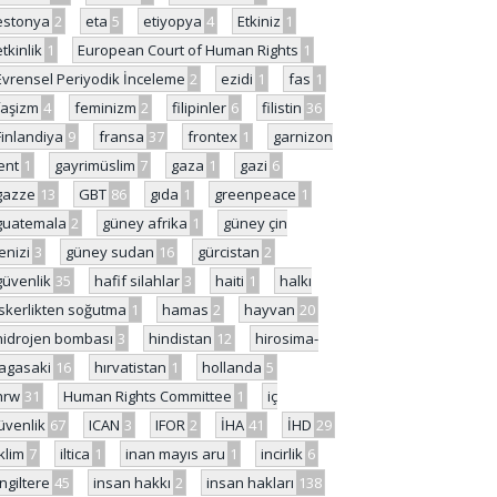
estonya
2
eta
5
etiyopya
4
Etkiniz
1
etkinlik
1
European Court of Human Rights
1
Evrensel Periyodik İnceleme
2
ezidi
1
fas
1
faşizm
4
feminizm
2
filipinler
6
filistin
36
Finlandiya
9
fransa
37
frontex
1
garnizon
ent
1
gayrimüslim
7
gaza
1
gazi
6
gazze
13
GBT
86
gıda
1
greenpeace
1
guatemala
2
güney afrika
1
güney çin
enizi
3
güney sudan
16
gürcistan
2
güvenlik
35
hafif silahlar
3
haiti
1
halkı
skerlikten soğutma
1
hamas
2
hayvan
20
hidrojen bombası
3
hindistan
12
hirosima-
agasaki
16
hırvatistan
1
hollanda
5
hrw
31
Human Rights Committee
1
iç
üvenlik
67
ICAN
3
IFOR
2
İHA
41
İHD
29
iklim
7
iltica
1
inan mayıs aru
1
incirlik
6
İngiltere
45
insan hakkı
2
insan hakları
138