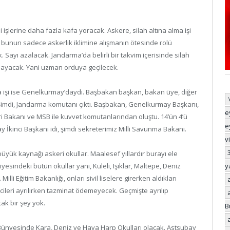
işlerine daha fazla kafa yoracak. Askere, silah altına alma işi
bunun sadece askerlik iklimine alışmanın ötesinde rolü
ayı azalacak. Jandarma’da belirli bir takvim içerisinde silah
şmayacak. Yani uzman orduya geçilecek.
a işi ise Genelkurmay’daydı. Başbakan başkan, bakan üye, diğer
Şimdi, Jandarma komutanı çıktı. Başbakan, Genelkurmay Başkanı,
e
leri Bakanı ve MSB ile kuvvet komutanlarından oluştu. 14’ün 4’ü
e
ay İkinci Başkanı idi, şimdi sekreterimiz Milli Savunma Bakanı.
v
üyük kaynağı askeri okullar. Maalesef yıllardır burayı ele
iyesindeki bütün okullar yani, Kuleli, Işıklar, Maltepe, Deniz
y
lli Eğitim Bakanlığı, onları sivil liselere girerken aldıkları
cileri ayrılırken tazminat ödemeyecek. Geçmişte ayrılıp
k bir şey yok.
B
 Bünyesinde Kara, Deniz ve Hava Harp Okulları olacak. Astsubay