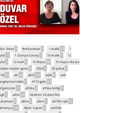
'dur' ihtarı
3
#refusewar
1
1 aralık
11
1
ylül
12
1. Dünya Savaşı
5
10 Aralık
1
12
ylül
3
12 mart
1
15 Mayıs
44
15 mayıs dünya
icdani retçiler günü
6
2024
1
28 şubat
2
318
59
ab
24
abd
319
açlık
6
adil
argılanma hakkı
1
Af Örgütü
61
afganistan
31
afrika
9
afrika birliği
1
agit
1
aihm
26
Akdeniz Vicdani Ret
uluşması
6
akka
1
alevi
1
ali fikri ışık
13
almanya
128
Alper Sapan
1
amfide