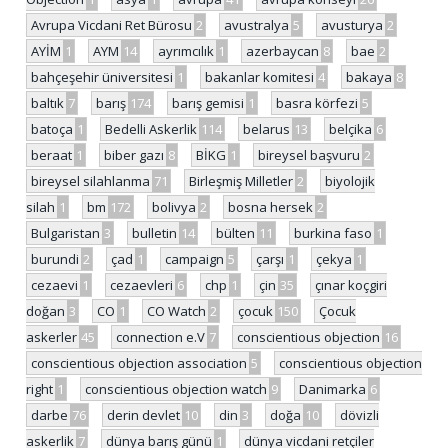
Avrupa Vicdani Ret Bürosu
2
avustralya
5
avusturya
2
AYİM
1
AYM
14
ayrımcılık
1
azerbaycan
8
bae
2
bahçeşehir üniversitesi
1
bakanlar komitesi
4
bakaya
8
baltık
7
barış
174
barış gemisi
1
basra körfezi
5
batoça
1
Bedelli Askerlik
114
belarus
13
belçika
6
beraat
1
biber gazı
8
BİKG
1
bireysel başvuru
2
bireysel silahlanma
71
Birleşmiş Milletler
2
biyolojik
silah
1
bm
172
bolivya
2
bosna hersek
2
Bulgaristan
3
bulletin
14
bülten
11
burkina faso
1
burundi
2
çad
1
campaign
5
çarşı
1
çekya
1
cezaevi
1
cezaevleri
6
chp
1
çin
35
çınar koçgiri
doğan
3
CO
1
CO Watch
2
çocuk
150
Çocuk
askerler
45
connection e.V
7
conscientious objection
16
conscientious objection association
5
conscientious objection
right
1
conscientious objection watch
9
Danimarka
6
darbe
76
derin devlet
10
din
3
doğa
10
dövizli
askerlik
7
dünya barış günü
1
dünya vicdani retçiler