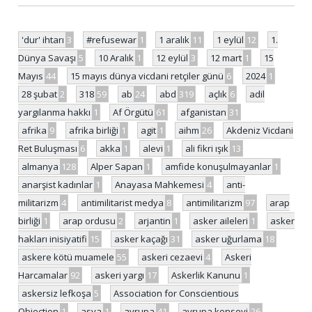
'dur' ihtarı
3
#refusewar
1
1 aralık
11
1 eylül
12
1.
Dünya Savaşı
5
10 Aralık
1
12 eylül
3
12 mart
1
15
Mayıs
44
15 mayıs dünya vicdani retçiler günü
6
2024
1
28 şubat
2
318
59
ab
24
abd
319
açlık
6
adil
yargılanma hakkı
1
Af Örgütü
61
afganistan
31
afrika
9
afrika birliği
1
agit
1
aihm
26
Akdeniz Vicdani
Ret Buluşması
6
akka
1
alevi
1
ali fikri ışık
13
almanya
128
Alper Sapan
1
amfide konuşulmayanlar
1
anarşist kadınlar
1
Anayasa Mahkemesi
4
anti-
militarizm
4
antimilitarist medya
8
antimilitarizm
97
arap
birliği
1
arap ordusu
2
arjantin
1
asker aileleri
1
asker
hakları inisiyatifi
15
asker kaçağı
31
asker uğurlama
18
askere kötü muamele
55
askeri cezaevi
4
Askeri
Harcamalar
92
askeri yargı
17
Askerlik Kanunu
1
askersiz lefkoşa
5
Association for Conscientious
Objection
1
asya
1
avrupa
41
avrupa konseyi
26