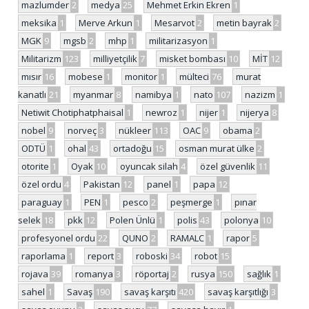
mazlumder
2
medya
25
Mehmet Erkin Ekren
1
meksika
1
Merve Arkun
1
Mesarvot
2
metin bayrak
2
MGK
9
mgsb
2
mhp
1
militarizasyon
1
Militarizm
123
milliyetçilik
7
misket bombası
10
MİT
12
mısır
16
mobese
1
monitor
1
mülteci
76
murat
kanatlı
21
myanmar
8
namibya
1
nato
107
nazizm
1
Netiwit Chotiphatphaisal
1
newroz
1
nijer
1
nijerya
8
nobel
9
norveç
3
nükleer
113
OAC
9
obama
2
ODTÜ
1
ohal
43
ortadoğu
15
osman murat ülke
2
otorite
1
Oyak
10
oyuncak silah
4
özel güvenlik
11
özel ordu
4
Pakistan
12
panel
1
papa
12
paraguay
1
PEN
1
pesco
2
peşmerge
1
pınar
selek
18
pkk
12
Polen Ünlü
1
polis
43
polonya
10
profesyonel ordu
22
QUNO
2
RAMALC
1
rapor
5
raporlama
1
report
3
roboski
34
robot
15
rojava
39
romanya
3
röportaj
2
rusya
150
sağlık
1
sahel
1
Savaş
190
savaş karşıtı
420
savaş karşıtlığı
3