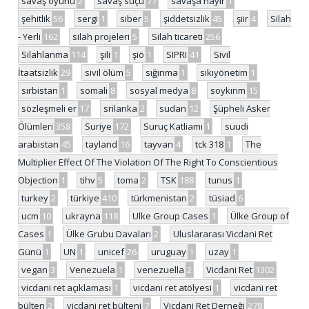
savaş oyunu
2
savaş suçu
77
savaşa hayır
1
şehitlik
56
sergi
1
siber
5
şiddetsizlik
45
şiir
4
Silah
- Yerli
162
silah projeleri
5
Silah ticareti
256
Silahlanma
114
şili
1
şiö
1
SIPRI
41
Sivil
İtaatsizlik
29
sivil ölüm
5
sığınma
1
sıkıyönetim
1
sırbistan
1
somali
8
sosyal medya
8
soykırım
15
sözleşmeli er
17
srilanka
2
sudan
12
Şüpheli Asker
Ölümleri
358
Suriye
172
Suruç Katliamı
1
suudi
arabistan
45
tayland
16
tayvan
4
tck 318
1
The
Multiplier Effect Of The Violation Of The Right To Conscientious
Objection
1
tihv
5
toma
2
TSK
188
tunus
1
turkey
2
türkiye
410
türkmenistan
2
tüsiad
6
ucm
10
ukrayna
118
Ulke Group Cases
1
Ülke Group of
Cases
1
Ülke Grubu Davaları
2
Uluslararası Vicdani Ret
Günü
1
UN
1
unicef
26
uruguay
1
uzay
1
vegan
3
Venezuela
1
venezuella
2
Vicdani Ret
1302
vicdani ret açıklaması
1
vicdani ret atölyesi
1
vicdani ret
bülten
2
vicdani ret bülteni
7
Vicdani Ret Derneği
278