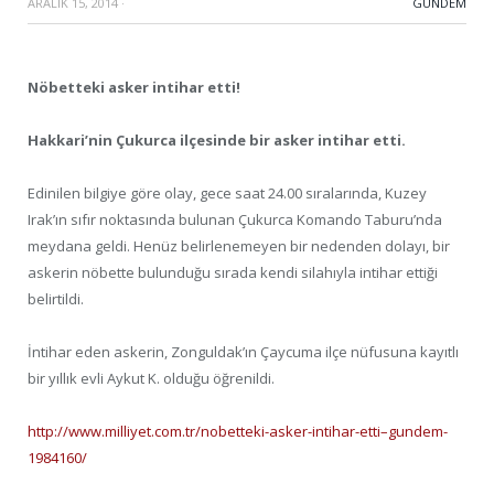
ARALIK 15, 2014
·
GÜNDEM
Nöbetteki asker intihar etti!
Hakkari’nin Çukurca ilçesinde bir asker intihar etti.
Edinilen bilgiye göre olay, gece saat 24.00 sıralarında, Kuzey
Irak’ın sıfır noktasında bulunan Çukurca Komando Taburu’nda
meydana geldi. Henüz belirlenemeyen bir nedenden dolayı, bir
askerin nöbette bulunduğu sırada kendi silahıyla intihar ettiği
belirtildi.
İntihar eden askerin, Zonguldak’ın Çaycuma ilçe nüfusuna kayıtlı
bir yıllık evli Aykut K. olduğu öğrenildi.
http://www.milliyet.com.tr/nobetteki-asker-intihar-etti–gundem-
1984160/