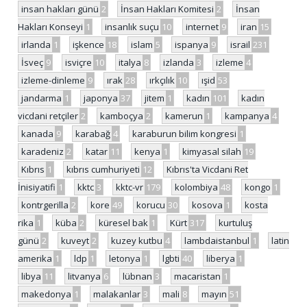
insan hakları günü
2
İnsan Hakları Komitesi
2
İnsan
Hakları Konseyi
1
insanlık suçu
10
internet
9
iran
15
irlanda
1
işkence
18
islam
5
ispanya
9
israil
231
İsveç
9
isviçre
10
italya
8
izlanda
3
izleme
4
izleme-dinleme
9
ırak
28
ırkçılık
10
ışid
53
jandarma
1
japonya
37
jitem
1
kadın
101
kadın
vicdani retçiler
2
kamboçya
2
kamerun
1
kampanya
4
kanada
9
karabağ
4
karaburun bilim kongresi
1
karadeniz
2
katar
11
kenya
1
kimyasal silah
19
Kıbrıs
1
kıbrıs cumhuriyeti
12
Kıbrıs'ta Vicdani Ret
İnisiyatifi
1
kktc
3
kktc-vr
179
kolombiya
48
kongo
1
kontrgerilla
2
kore
49
korucu
30
kosova
1
kosta
rika
1
küba
2
küresel bak
1
Kürt
317
kurtuluş
günü
2
kuveyt
2
kuzey kutbu
4
lambdaistanbul
1
latin
amerika
1
ldp
1
letonya
1
lgbti
40
liberya
1
libya
11
litvanya
6
lübnan
3
macaristan
1
makedonya
1
malakanlar
3
mali
8
mayın
51