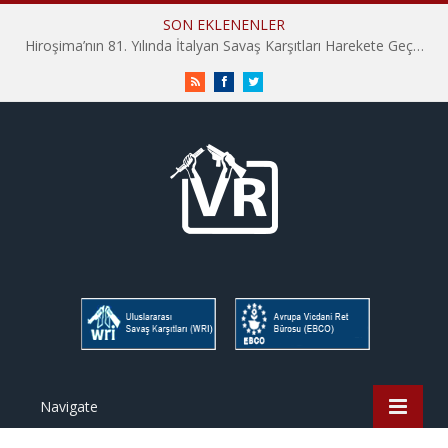
SON EKLENENLER
Hiroşima’nın 81. Yılında İtalyan Savaş Karşıtları Harekete Geçti: “Hatırlamak yeterli değil”
RSS
Facebook
Twitter
Navigate