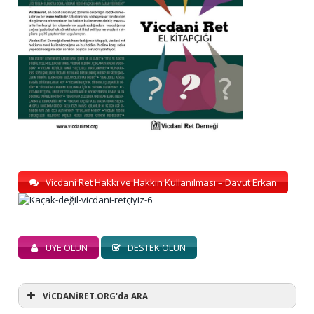
Vicdani Ret Hakkı ve Hakkın Kullanılması – Davut Erkan
ÜYE OLUN
DESTEK OLUN
VİCDANİRET.ORG'da ARA