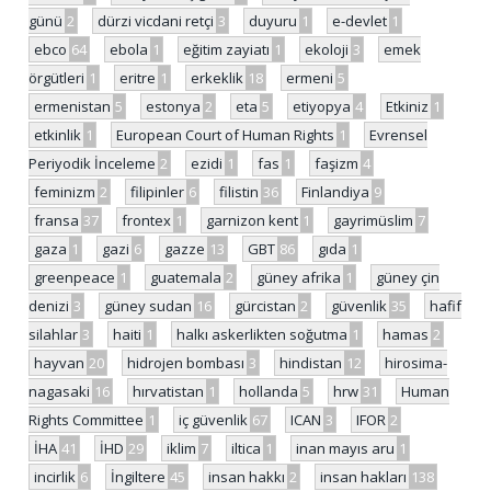
günü
2
dürzi vicdani retçi
3
duyuru
1
e-devlet
1
ebco
64
ebola
1
eğitim zayiatı
1
ekoloji
3
emek
örgütleri
1
eritre
1
erkeklik
18
ermeni
5
ermenistan
5
estonya
2
eta
5
etiyopya
4
Etkiniz
1
etkinlik
1
European Court of Human Rights
1
Evrensel
Periyodik İnceleme
2
ezidi
1
fas
1
faşizm
4
feminizm
2
filipinler
6
filistin
36
Finlandiya
9
fransa
37
frontex
1
garnizon kent
1
gayrimüslim
7
gaza
1
gazi
6
gazze
13
GBT
86
gıda
1
greenpeace
1
guatemala
2
güney afrika
1
güney çin
denizi
3
güney sudan
16
gürcistan
2
güvenlik
35
hafif
silahlar
3
haiti
1
halkı askerlikten soğutma
1
hamas
2
hayvan
20
hidrojen bombası
3
hindistan
12
hirosima-
nagasaki
16
hırvatistan
1
hollanda
5
hrw
31
Human
Rights Committee
1
iç güvenlik
67
ICAN
3
IFOR
2
İHA
41
İHD
29
iklim
7
iltica
1
inan mayıs aru
1
incirlik
6
İngiltere
45
insan hakkı
2
insan hakları
138