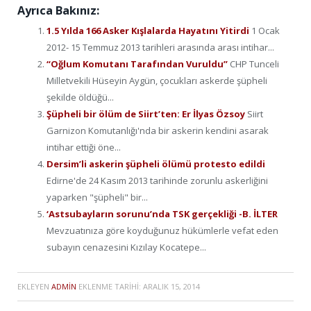
Ayrıca Bakınız:
1.5 Yılda 166 Asker Kışlalarda Hayatını Yitirdi
1 Ocak
2012- 15 Temmuz 2013 tarihleri arasında arası intihar...
“Oğlum Komutanı Tarafından Vuruldu”
CHP Tunceli
Milletvekili Hüseyin Aygün, çocukları askerde şüpheli
şekilde öldüğü...
Şüpheli bir ölüm de Siirt’ten: Er İlyas Özsoy
Siirt
Garnizon Komutanlığı'nda bir askerin kendini asarak
intihar ettiği öne...
Dersim’li askerin şüpheli ölümü protesto edildi
Edirne'de 24 Kasım 2013 tarihinde zorunlu askerliğini
yaparken "şüpheli" bir...
‘Astsubayların sorunu’nda TSK gerçekliği -B. İLTER
Mevzuatınıza göre koyduğunuz hükümlerle vefat eden
subayın cenazesini Kızılay Kocatepe...
EKLEYEN
ADMIN
EKLENME TARIHI:
ARALIK 15, 2014