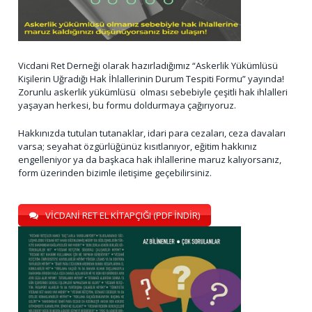
Vicdani Ret Derneği olarak hazırladığımız “Askerlik Yükümlüsü
Kişilerin Uğradığı Hak İhlallerinin Durum Tespiti Formu” yayında!
Zorunlu askerlik yükümlüsü olması sebebiyle çeşitli hak ihlalleri
yaşayan herkesi, bu formu doldurmaya çağırıyoruz.
Hakkınızda tutulan tutanaklar, idari para cezaları, ceza davaları
varsa; seyahat özgürlüğünüz kısıtlanıyor, eğitim hakkınız
engelleniyor ya da başkaca hak ihlallerine maruz kalıyorsanız,
form üzerinden bizimle iletişime geçebilirsiniz.
VİCDANİ RET EL KİTAPÇIĞI (PDF İNDİR)