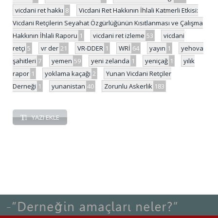
vicdani ret hakkı
8
Vicdani Ret Hakkının İhlali Katmerli Etkisi:
Vicdani Retçilerin Seyahat Özgürlüğünün Kısıtlanması ve Çalışma
Hakkının İhlali Raporu
1
vicdani ret izleme
53
vicdani
retçi
5
vr der
21
VR-DDER
1
WRİ
64
yayın
1
yehova
şahitleri
7
yemen
59
yeni zelanda
1
yeniçağ
1
yılık
rapor
1
yoklama kaçağı
2
Yunan Vicdani Retçiler
Derneği
1
yunanistan
40
Zorunlu Askerlik
183
YAZI EKLE