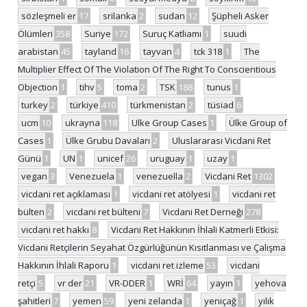
sözleşmeli er
17
srilanka
2
sudan
12
Şüpheli Asker
Ölümleri
358
Suriye
172
Suruç Katliamı
1
suudi
arabistan
45
tayland
16
tayvan
4
tck 318
1
The
Multiplier Effect Of The Violation Of The Right To Conscientious
Objection
1
tihv
5
toma
2
TSK
188
tunus
1
turkey
2
türkiye
410
türkmenistan
2
tüsiad
6
ucm
10
ukrayna
118
Ulke Group Cases
1
Ülke Group of
Cases
1
Ülke Grubu Davaları
2
Uluslararası Vicdani Ret
Günü
1
UN
1
unicef
26
uruguay
1
uzay
1
vegan
3
Venezuela
1
venezuella
2
Vicdani Ret
1302
vicdani ret açıklaması
1
vicdani ret atölyesi
1
vicdani ret
bülten
2
vicdani ret bülteni
7
Vicdani Ret Derneği
278
vicdani ret hakkı
8
Vicdani Ret Hakkının İhlali Katmerli Etkisi:
Vicdani Retçilerin Seyahat Özgürlüğünün Kısıtlanması ve Çalışma
Hakkının İhlali Raporu
1
vicdani ret izleme
53
vicdani
retçi
5
vr der
21
VR-DDER
1
WRİ
64
yayın
1
yehova
şahitleri
7
yemen
59
yeni zelanda
1
yeniçağ
1
yılık