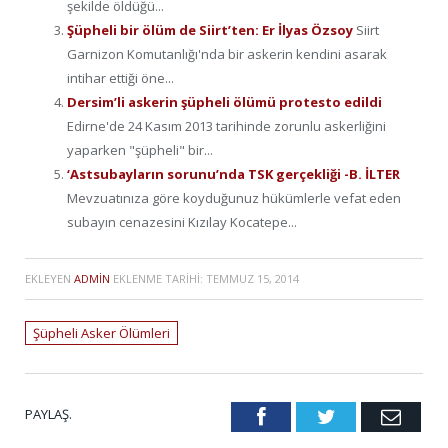
şekilde öldüğü...
Şüpheli bir ölüm de Siirt’ten: Er İlyas Özsoy
Siirt
Garnizon Komutanlığı'nda bir askerin kendini asarak
intihar ettiği öne...
Dersim’li askerin şüpheli ölümü protesto edildi
Edirne'de 24 Kasım 2013 tarihinde zorunlu askerliğini
yaparken "şüpheli" bir...
‘Astsubayların sorunu’nda TSK gerçekliği -B. İLTER
Mevzuatınıza göre koyduğunuz hükümlerle vefat eden
subayın cenazesini Kızılay Kocatepe...
EKLEYEN
ADMIN
EKLENME TARIHI:
TEMMUZ 15, 2014
Şüpheli Asker Ölümleri
PAYLAŞ.
Facebook
Twitter
Emai