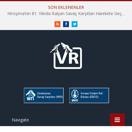
SON EKLENENLER
Hiroşima’nın 81. Yılında İtalyan Savaş Karşıtları Harekete Geçti: “Hatırlamak yeterli değil”
RSS
Facebook
Twitter
Navigate