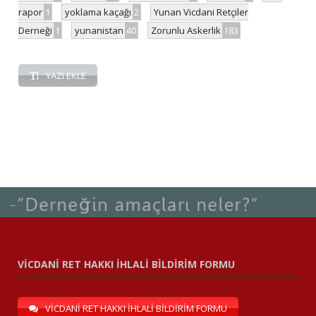
rapor
1
yoklama kaçağı
2
Yunan Vicdani Retçiler
Derneği
1
yunanistan
40
Zorunlu Askerlik
183
YAZI EKLE
VİCDANİ RET HAKKI İHLALİ BİLDİRİM FORMU
VİCDANİ RET HAKKI İHLALİ BİLDİRİM FORMU