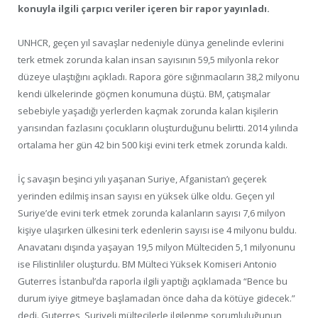
konuyla ilgili çarpıcı veriler içeren bir rapor yayınladı.
UNHCR, geçen yıl savaşlar nedeniyle dünya genelinde evlerini
terk etmek zorunda kalan insan sayısının 59,5 milyonla rekor
düzeye ulaştığını açıkladı. Rapora göre sığınmacıların 38,2 milyonu
kendi ülkelerinde göçmen konumuna düştü. BM, çatışmalar
sebebiyle yaşadığı yerlerden kaçmak zorunda kalan kişilerin
yarısından fazlasını çocukların oluşturduğunu belirtti. 2014 yılında
ortalama her gün 42 bin 500 kişi evini terk etmek zorunda kaldı.
İç savaşın beşinci yılı yaşanan Suriye, Afganistan’ı geçerek
yerinden edilmiş insan sayısı en yüksek ülke oldu. Geçen yıl
Suriye’de evini terk etmek zorunda kalanların sayısı 7,6 milyon
kişiye ulaşırken ülkesini terk edenlerin sayısı ise 4 milyonu buldu.
Anavatanı dışında yaşayan 19,5 milyon Mülteciden 5,1 milyonunu
ise Filistinliler oluşturdu. BM Mülteci Yüksek Komiseri Antonio
Guterres İstanbul’da raporla ilgili yaptığı açıklamada “Bence bu
durum iyiye gitmeye başlamadan önce daha da kötüye gidecek.”
dedi. Guterres, Suriyeli mültecilerle ilgilenme sorumluluğunun