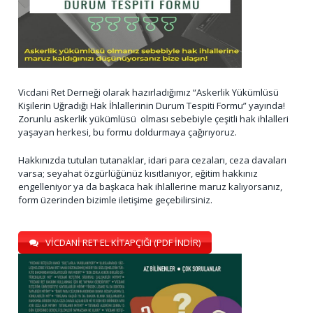
Vicdani Ret Derneği olarak hazırladığımız “Askerlik Yükümlüsü
Kişilerin Uğradığı Hak İhlallerinin Durum Tespiti Formu” yayında!
Zorunlu askerlik yükümlüsü olması sebebiyle çeşitli hak ihlalleri
yaşayan herkesi, bu formu doldurmaya çağırıyoruz.
Hakkınızda tutulan tutanaklar, idari para cezaları, ceza davaları
varsa; seyahat özgürlüğünüz kısıtlanıyor, eğitim hakkınız
engelleniyor ya da başkaca hak ihlallerine maruz kalıyorsanız,
form üzerinden bizimle iletişime geçebilirsiniz.
VİCDANİ RET EL KİTAPÇIĞI (PDF İNDİR)