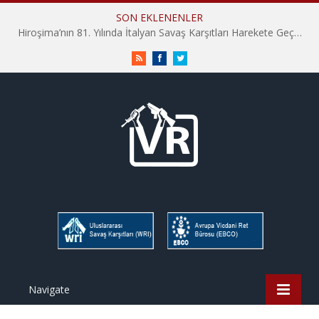
SON EKLENENLER
Hiroşima’nın 81. Yılında İtalyan Savaş Karşıtları Harekete Geçti: “Hatırlamak yeterli değil”
RSS
Facebook
Twitter
Navigate