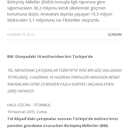
Birleşmiş Milletler (BM)’in konuyla ilgili raporuna göre
sığınmacıların 38,2 milyonu kendi ülkelerinde göçmen
konumuna düştü. Anavatanı dışında yaşayan 19,5 milyon
Mülteciden 5,1 milyonunu ise Filistinliler oluşturdu.
HAZIRAN 19, 2015
·
GÜNDEM
BM: Dünyadaki 10 mülteciden biri Türkiye’de
TEL ABYAD’DAKİ ÇATIŞMALAR TÜRKİYE’YE YENİ BİR GÖÇ DALGASINI
TETİKLEMİŞ, 3 HAZİRAN-16 HAZİRAN TARİHLERİ ARASINDA RESMİ
RAKAMLARA GÖRE 23 BİNDEN FAZLA SURİYELİ AKÇAKALE’DEN
GİRİŞ YAPMIŞTI.
HALİL ÖZCAN – İSTANBUL
19 Haziran 2015, Cuma
Tel Abyad’daki çatışmalar sonrası Türkiye’de mülteci krizi
yeniden gündeme otururken Birleşmiş Milletler (BM)