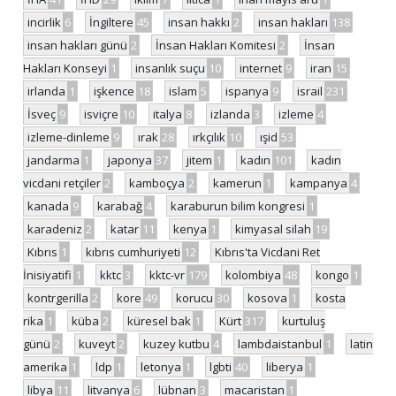
incirlik
6
İngiltere
45
insan hakkı
2
insan hakları
138
insan hakları günü
2
İnsan Hakları Komitesi
2
İnsan
Hakları Konseyi
1
insanlık suçu
10
internet
9
iran
15
irlanda
1
işkence
18
islam
5
ispanya
9
israil
231
İsveç
9
isviçre
10
italya
8
izlanda
3
izleme
4
izleme-dinleme
9
ırak
28
ırkçılık
10
ışid
53
jandarma
1
japonya
37
jitem
1
kadın
101
kadın
vicdani retçiler
2
kamboçya
2
kamerun
1
kampanya
4
kanada
9
karabağ
4
karaburun bilim kongresi
1
karadeniz
2
katar
11
kenya
1
kimyasal silah
19
Kıbrıs
1
kıbrıs cumhuriyeti
12
Kıbrıs'ta Vicdani Ret
İnisiyatifi
1
kktc
3
kktc-vr
179
kolombiya
48
kongo
1
kontrgerilla
2
kore
49
korucu
30
kosova
1
kosta
rika
1
küba
2
küresel bak
1
Kürt
317
kurtuluş
günü
2
kuveyt
2
kuzey kutbu
4
lambdaistanbul
1
latin
amerika
1
ldp
1
letonya
1
lgbti
40
liberya
1
libya
11
litvanya
6
lübnan
3
macaristan
1