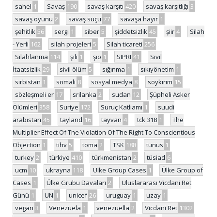
sahel
1
Savaş
190
savaş karşıtı
420
savaş karşıtlığı
3
savaş oyunu
2
savaş suçu
77
savaşa hayır
1
şehitlik
56
sergi
1
siber
5
şiddetsizlik
45
şiir
4
Silah
- Yerli
162
silah projeleri
5
Silah ticareti
256
Silahlanma
114
şili
1
şiö
1
SIPRI
41
Sivil
İtaatsizlik
29
sivil ölüm
5
sığınma
1
sıkıyönetim
1
sırbistan
1
somali
8
sosyal medya
8
soykırım
15
sözleşmeli er
17
srilanka
2
sudan
12
Şüpheli Asker
Ölümleri
358
Suriye
172
Suruç Katliamı
1
suudi
arabistan
45
tayland
16
tayvan
4
tck 318
1
The
Multiplier Effect Of The Violation Of The Right To Conscientious
Objection
1
tihv
5
toma
2
TSK
188
tunus
1
turkey
2
türkiye
410
türkmenistan
2
tüsiad
6
ucm
10
ukrayna
118
Ulke Group Cases
1
Ülke Group of
Cases
1
Ülke Grubu Davaları
2
Uluslararası Vicdani Ret
Günü
1
UN
1
unicef
26
uruguay
1
uzay
1
vegan
3
Venezuela
1
venezuella
2
Vicdani Ret
1302