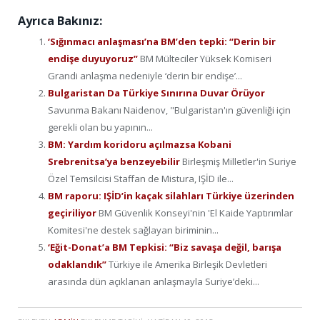
Ayrıca Bakınız:
‘Sığınmacı anlaşması’na BM’den tepki: “Derin bir
endişe duyuyoruz”
BM Mülteciler Yüksek Komiseri
Grandi anlaşma nedeniyle ‘derin bir endişe’...
Bulgaristan Da Türkiye Sınırına Duvar Örüyor
Savunma Bakanı Naidenov, "Bulgaristan'ın güvenliği için
gerekli olan bu yapının...
BM: Yardım koridoru açılmazsa Kobani
Srebrenitsa’ya benzeyebilir
Birleşmiş Milletler'in Suriye
Özel Temsilcisi Staffan de Mistura, IŞİD ile...
BM raporu: IŞİD’in kaçak silahları Türkiye üzerinden
geçiriliyor
BM Güvenlik Konseyi'nin 'El Kaide Yaptırımlar
Komitesi'ne destek sağlayan biriminin...
‘Eğit-Donat’a BM Tepkisi: “Biz savaşa değil, barışa
odaklandık”
Türkiye ile Amerika Birleşik Devletleri
arasında dün açıklanan anlaşmayla Suriye’deki...