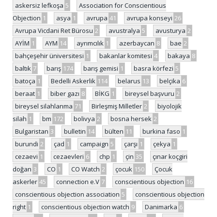
askersiz lefkoşa
5
Association for Conscientious
Objection
1
asya
1
avrupa
41
avrupa konseyi
26
Avrupa Vicdani Ret Bürosu
2
avustralya
5
avusturya
2
AYİM
1
AYM
14
ayrımcılık
1
azerbaycan
8
bae
2
bahçeşehir üniversitesi
1
bakanlar komitesi
4
bakaya
8
baltık
7
barış
174
barış gemisi
1
basra körfezi
5
batoça
1
Bedelli Askerlik
114
belarus
13
belçika
6
beraat
1
biber gazı
8
BİKG
1
bireysel başvuru
2
bireysel silahlanma
71
Birleşmiş Milletler
2
biyolojik
silah
1
bm
172
bolivya
2
bosna hersek
2
Bulgaristan
3
bulletin
14
bülten
11
burkina faso
1
burundi
2
çad
1
campaign
5
çarşı
1
çekya
1
cezaevi
1
cezaevleri
6
chp
1
çin
35
çınar koçgiri
doğan
3
CO
1
CO Watch
2
çocuk
150
Çocuk
askerler
45
connection e.V
7
conscientious objection
16
conscientious objection association
5
conscientious objection
right
1
conscientious objection watch
9
Danimarka
6