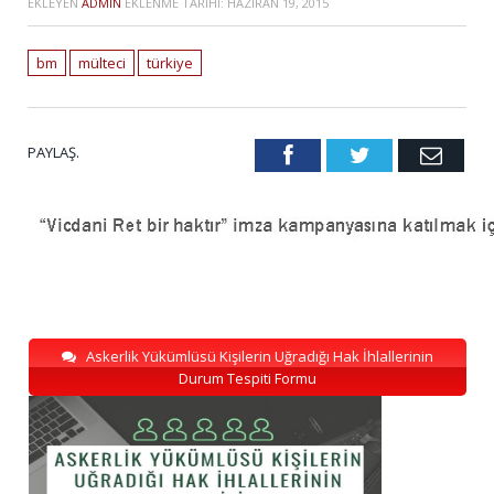
EKLEYEN
ADMIN
EKLENME TARIHI:
HAZIRAN 19, 2015
bm
mülteci
türkiye
PAYLAŞ.
Facebook
Twitter
Emai
Askerlik Yükümlüsü Kişilerin Uğradığı Hak İhlallerinin
Durum Tespiti Formu