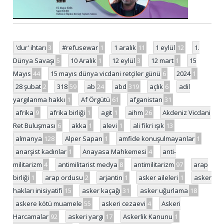
'dur' ihtarı
3
#refusewar
1
1 aralık
11
1 eylül
12
1.
Dünya Savaşı
5
10 Aralık
1
12 eylül
3
12 mart
1
15
Mayıs
44
15 mayıs dünya vicdani retçiler günü
6
2024
1
28 şubat
2
318
59
ab
24
abd
319
açlık
6
adil
yargılanma hakkı
1
Af Örgütü
61
afganistan
31
afrika
9
afrika birliği
1
agit
1
aihm
26
Akdeniz Vicdani
Ret Buluşması
6
akka
1
alevi
1
ali fikri ışık
13
almanya
128
Alper Sapan
1
amfide konuşulmayanlar
1
anarşist kadınlar
1
Anayasa Mahkemesi
4
anti-
militarizm
4
antimilitarist medya
8
antimilitarizm
97
arap
birliği
1
arap ordusu
2
arjantin
1
asker aileleri
1
asker
hakları inisiyatifi
15
asker kaçağı
31
asker uğurlama
18
askere kötü muamele
55
askeri cezaevi
4
Askeri
Harcamalar
92
askeri yargı
17
Askerlik Kanunu
1