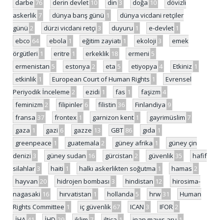
darbe
76
derin devlet
10
din
3
doğa
10
dövizli
askerlik
7
dünya barış günü
1
dünya vicdani retçiler
günü
2
dürzi vicdani retçi
3
duyuru
1
e-devlet
1
ebco
64
ebola
1
eğitim zayiatı
1
ekoloji
3
emek
örgütleri
1
eritre
1
erkeklik
18
ermeni
5
ermenistan
5
estonya
2
eta
5
etiyopya
4
Etkiniz
1
etkinlik
1
European Court of Human Rights
1
Evrensel
Periyodik İnceleme
2
ezidi
1
fas
1
faşizm
4
feminizm
2
filipinler
6
filistin
36
Finlandiya
9
fransa
37
frontex
1
garnizon kent
1
gayrimüslim
7
gaza
1
gazi
6
gazze
13
GBT
86
gıda
1
greenpeace
1
guatemala
2
güney afrika
1
güney çin
denizi
3
güney sudan
16
gürcistan
2
güvenlik
35
hafif
silahlar
3
haiti
1
halkı askerlikten soğutma
1
hamas
2
hayvan
20
hidrojen bombası
3
hindistan
12
hirosima-
nagasaki
16
hırvatistan
1
hollanda
5
hrw
31
Human
Rights Committee
1
iç güvenlik
67
ICAN
3
IFOR
2
İHA
41
İHD
29
iklim
7
iltica
1
inan mayıs aru
1