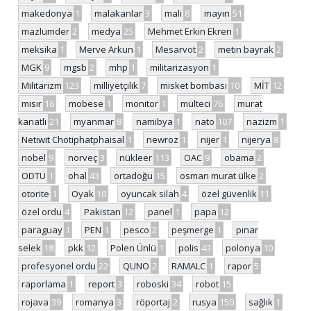
makedonya
1
malakanlar
3
mali
8
mayın
51
mazlumder
2
medya
25
Mehmet Erkin Ekren
1
meksika
1
Merve Arkun
1
Mesarvot
2
metin bayrak
2
MGK
9
mgsb
2
mhp
1
militarizasyon
1
Militarizm
123
milliyetçilik
7
misket bombası
10
MİT
12
mısır
16
mobese
1
monitor
1
mülteci
76
murat
kanatlı
21
myanmar
8
namibya
1
nato
107
nazizm
1
Netiwit Chotiphatphaisal
1
newroz
1
nijer
1
nijerya
8
nobel
9
norveç
3
nükleer
113
OAC
9
obama
2
ODTÜ
1
ohal
43
ortadoğu
15
osman murat ülke
2
otorite
1
Oyak
10
oyuncak silah
4
özel güvenlik
11
özel ordu
4
Pakistan
12
panel
1
papa
12
paraguay
1
PEN
1
pesco
2
peşmerge
1
pınar
selek
18
pkk
12
Polen Ünlü
1
polis
43
polonya
10
profesyonel ordu
22
QUNO
2
RAMALC
1
rapor
5
raporlama
1
report
3
roboski
34
robot
15
rojava
39
romanya
3
röportaj
2
rusya
150
sağlık
1