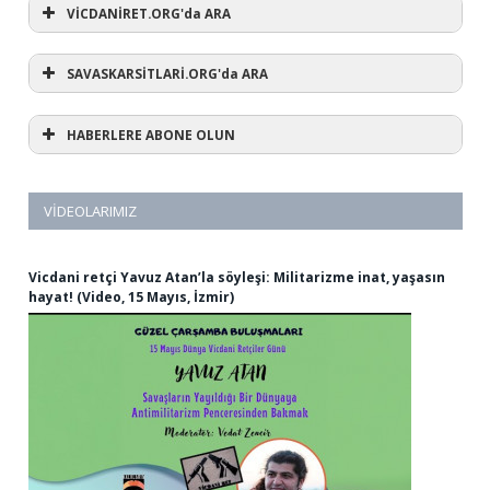
VİCDANİRET.ORG'da ARA
SAVASKARSİTLARİ.ORG'da ARA
HABERLERE ABONE OLUN
VIDEOLARIMIZ
Vicdani retçi Yavuz Atan’la söyleşi: Militarizme inat, yaşasın
hayat! (Video, 15 Mayıs, İzmir)