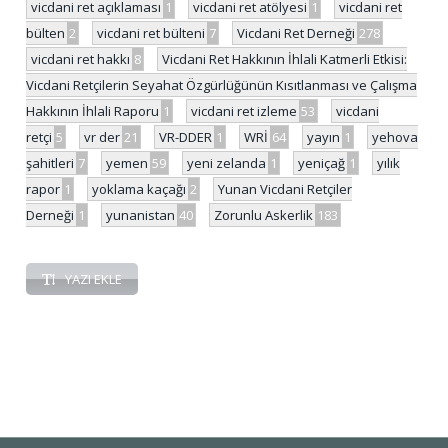
vicdani ret açıklaması
1
vicdani ret atölyesi
1
vicdani ret
bülten
2
vicdani ret bülteni
7
Vicdani Ret Derneği
278
vicdani ret hakkı
8
Vicdani Ret Hakkının İhlali Katmerli Etkisi:
Vicdani Retçilerin Seyahat Özgürlüğünün Kısıtlanması ve Çalışma
Hakkının İhlali Raporu
1
vicdani ret izleme
53
vicdani
retçi
5
vr der
21
VR-DDER
1
WRİ
64
yayın
1
yehova
şahitleri
7
yemen
59
yeni zelanda
1
yeniçağ
1
yılık
rapor
1
yoklama kaçağı
2
Yunan Vicdani Retçiler
Derneği
1
yunanistan
40
Zorunlu Askerlik
183
YAZI EKLE