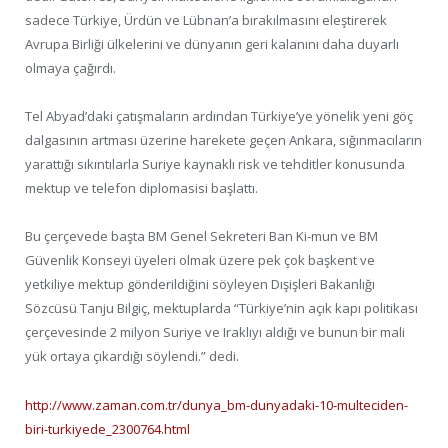
sadece Türkiye, Ürdün ve Lübnan’a bırakılmasını eleştirerek
Avrupa Birliği ülkelerini ve dünyanın geri kalanını daha duyarlı
olmaya çağırdı.
Tel Abyad’daki çatışmaların ardından Türkiye’ye yönelik yeni göç
dalgasının artması üzerine harekete geçen Ankara, sığınmacıların
yarattığı sıkıntılarla Suriye kaynaklı risk ve tehditler konusunda
mektup ve telefon diplomasisi başlattı.
Bu çerçevede başta BM Genel Sekreteri Ban Ki-mun ve BM
Güvenlik Konseyi üyeleri olmak üzere pek çok başkent ve
yetkiliye mektup gönderildiğini söyleyen Dışişleri Bakanlığı
Sözcüsü Tanju Bilgiç, mektuplarda “Türkiye’nin açık kapı politikası
çerçevesinde 2 milyon Suriye ve Iraklıyı aldığı ve bunun bir mali
yük ortaya çıkardığı söylendi.” dedi.
http://www.zaman.com.tr/dunya_bm-dunyadaki-10-multeciden-
biri-turkiyede_2300764.html