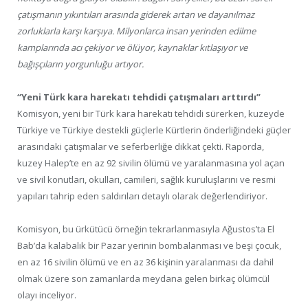
çatışmanın yıkıntıları arasında giderek artan ve dayanılmaz
zorluklarla karşı karşıya. Milyonlarca insan yerinden edilme
kamplarında acı çekiyor ve ölüyor, kaynaklar kıtlaşıyor ve
bağışçıların yorgunluğu artıyor.
“Yeni Türk kara harekatı tehdidi çatışmaları arttırdı”
Komisyon, yeni bir Türk kara harekatı tehdidi sürerken, kuzeyde
Türkiye ve Türkiye destekli güçlerle Kürtlerin önderliğindeki güçler
arasındaki çatışmalar ve seferberliğe dikkat çekti. Raporda,
kuzey Halep’te en az 92 sivilin ölümü ve yaralanmasına yol açan
ve sivil konutları, okulları, camileri, sağlık kuruluşlarını ve resmi
yapıları tahrip eden saldırıları detaylı olarak değerlendiriyor.
Komisyon, bu ürkütücü örneğin tekrarlanmasıyla Ağustos’ta El
Bab’da kalabalık bir Pazar yerinin bombalanması ve beşi çocuk,
en az 16 sivilin ölümü ve en az 36 kişinin yaralanması da dahil
olmak üzere son zamanlarda meydana gelen birkaç ölümcül
olayı inceliyor.