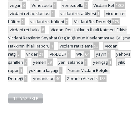
vegan
3
Venezuela
1
venezuella
2
Vicdani Ret
1302
vicdani ret açıklaması
1
vicdani ret atölyesi
1
vicdani ret
bülten
2
vicdani ret bülteni
7
Vicdani Ret Derneği
278
vicdani ret hakkı
8
Vicdani Ret Hakkının İhlali Katmerli Etkisi:
Vicdani Retçilerin Seyahat Özgürlüğünün Kısıtlanması ve Çalışma
Hakkının İhlali Raporu
1
vicdani ret izleme
53
vicdani
retçi
5
vr der
21
VR-DDER
1
WRİ
64
yayın
1
yehova
şahitleri
7
yemen
59
yeni zelanda
1
yeniçağ
1
yılık
rapor
1
yoklama kaçağı
2
Yunan Vicdani Retçiler
Derneği
1
yunanistan
40
Zorunlu Askerlik
183
YAZI EKLE