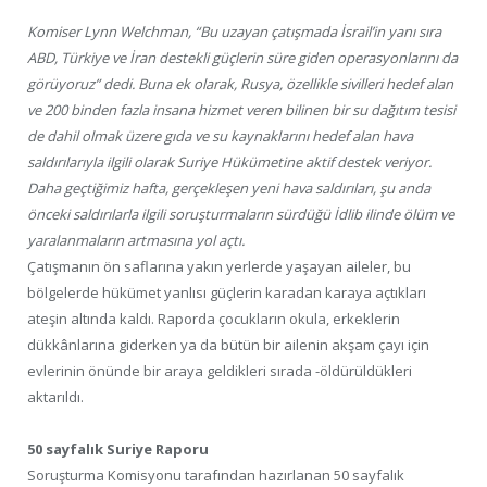
Komiser Lynn Welchman, “Bu uzayan çatışmada İsrail’in yanı sıra
ABD, Türkiye ve İran destekli güçlerin süre giden operasyonlarını da
görüyoruz” dedi. Buna ek olarak, Rusya, özellikle sivilleri hedef alan
ve 200 binden fazla insana hizmet veren bilinen bir su dağıtım tesisi
de dahil olmak üzere gıda ve su kaynaklarını hedef alan hava
saldırılarıyla ilgili olarak Suriye Hükümetine aktif destek veriyor.
Daha geçtiğimiz hafta, gerçekleşen yeni hava saldırıları, şu anda
önceki saldırılarla ilgili soruşturmaların sürdüğü İdlib ilinde ölüm ve
yaralanmaların artmasına yol açtı.
Çatışmanın ön saflarına yakın yerlerde yaşayan aileler, bu
bölgelerde hükümet yanlısı güçlerin karadan karaya açtıkları
ateşin altında kaldı. Raporda çocukların okula, erkeklerin
dükkânlarına giderken ya da bütün bir ailenin akşam çayı için
evlerinin önünde bir araya geldikleri sırada -öldürüldükleri
aktarıldı.
50 sayfalık Suriye Raporu
Soruşturma Komisyonu tarafından hazırlanan 50 sayfalık