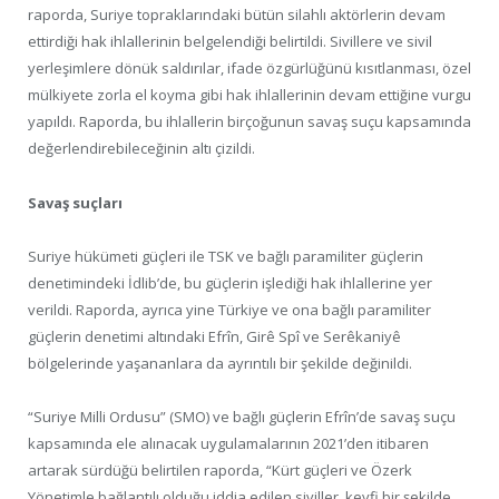
raporda, Suriye topraklarındaki bütün silahlı aktörlerin devam
ettirdiği hak ihlallerinin belgelendiği belirtildi. Sivillere ve sivil
yerleşimlere dönük saldırılar, ifade özgürlüğünü kısıtlanması, özel
mülkiyete zorla el koyma gibi hak ihlallerinin devam ettiğine vurgu
yapıldı. Raporda, bu ihlallerin birçoğunun savaş suçu kapsamında
değerlendirebileceğinin altı çizildi.
Savaş suçları
Suriye hükümeti güçleri ile TSK ve bağlı paramiliter güçlerin
denetimindeki İdlib’de, bu güçlerin işlediği hak ihlallerine yer
verildi. Raporda, ayrıca yine Türkiye ve ona bağlı paramiliter
güçlerin denetimi altındaki Efrîn, Girê Spî ve Serêkaniyê
bölgelerinde yaşananlara da ayrıntılı bir şekilde değinildi.
“Suriye Milli Ordusu” (SMO) ve bağlı güçlerin Efrîn’de savaş suçu
kapsamında ele alınacak uygulamalarının 2021’den itibaren
artarak sürdüğü belirtilen raporda, “Kürt güçleri ve Özerk
Yönetimle bağlantılı olduğu iddia edilen siviller, keyfi bir şekilde