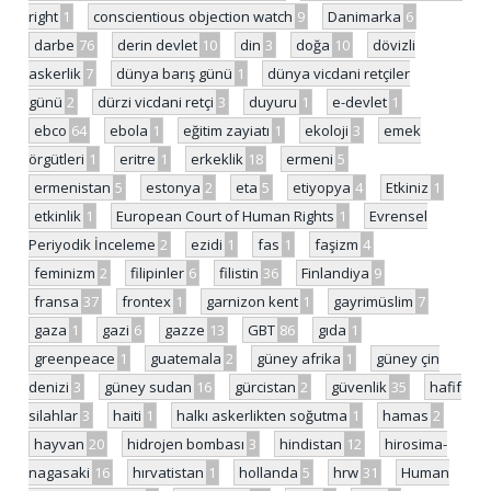
right
1
conscientious objection watch
9
Danimarka
6
darbe
76
derin devlet
10
din
3
doğa
10
dövizli
askerlik
7
dünya barış günü
1
dünya vicdani retçiler
günü
2
dürzi vicdani retçi
3
duyuru
1
e-devlet
1
ebco
64
ebola
1
eğitim zayiatı
1
ekoloji
3
emek
örgütleri
1
eritre
1
erkeklik
18
ermeni
5
ermenistan
5
estonya
2
eta
5
etiyopya
4
Etkiniz
1
etkinlik
1
European Court of Human Rights
1
Evrensel
Periyodik İnceleme
2
ezidi
1
fas
1
faşizm
4
feminizm
2
filipinler
6
filistin
36
Finlandiya
9
fransa
37
frontex
1
garnizon kent
1
gayrimüslim
7
gaza
1
gazi
6
gazze
13
GBT
86
gıda
1
greenpeace
1
guatemala
2
güney afrika
1
güney çin
denizi
3
güney sudan
16
gürcistan
2
güvenlik
35
hafif
silahlar
3
haiti
1
halkı askerlikten soğutma
1
hamas
2
hayvan
20
hidrojen bombası
3
hindistan
12
hirosima-
nagasaki
16
hırvatistan
1
hollanda
5
hrw
31
Human