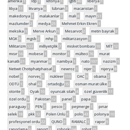
amerika
1
ldp
1
letonya
1
lgbti
40
liberya
1
libya
11
litvanya
6
lübnan
3
macaristan
1
makedonya
1
malakanlar
3
mali
8
mayın
51
mazlumder
2
medya
25
Mehmet Erkin Ekren
1
meksika
1
Merve Arkun
1
Mesarvot
2
metin bayrak
2
MGK
9
mgsb
2
mhp
1
militarizasyon
1
Militarizm
123
milliyetçilik
7
misket bombası
10
MİT
12
mısır
16
mobese
1
monitor
1
mülteci
76
murat
kanatlı
21
myanmar
8
namibya
1
nato
107
nazizm
1
Netiwit Chotiphatphaisal
1
newroz
1
nijer
1
nijerya
8
nobel
9
norveç
3
nükleer
113
OAC
9
obama
2
ODTÜ
1
ohal
43
ortadoğu
15
osman murat ülke
2
otorite
1
Oyak
10
oyuncak silah
4
özel güvenlik
11
özel ordu
4
Pakistan
12
panel
1
papa
12
paraguay
1
PEN
1
pesco
2
peşmerge
1
pınar
selek
18
pkk
12
Polen Ünlü
1
polis
43
polonya
10
profesyonel ordu
22
QUNO
2
RAMALC
1
rapor
5
raporlama
1
report
3
roboski
34
robot
15