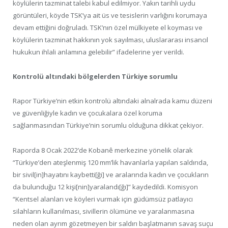
köylülerin tazminat talebi kabul edilmiyor. Yakın tarihli uydu
görüntüleri, köyde TSK’ya ait üs ve tesislerin varlığını korumaya
devam ettiğini doğruladı. TSK’nın özel mülkiyete el koyması ve
köylülerin tazminat hakkının yok sayılması, uluslararası insancıl
hukukun ihlali anlamına gelebilir” ifadelerine yer verildi.
Kontrolü altındaki bölgelerden Türkiye sorumlu
Rapor Türkiye’nin etkin kontrolü altındaki alnalrada kamu düzeni
ve güvenliğiyle kadın ve çocukalara özel koruma
sağlanmasından Türkiye’nin sorumlu olduğuna dikkat çekiyor.
Raporda 8 Ocak 2022’de Kobanê merkezine yönelik olarak
“Türkiye’den ateşlenmiş 120 mm’lik havanlarla yapılan saldırıda,
bir sivil[in]hayatını kaybetti[ği] ve aralarında kadın ve çocukların
da bulunduğu 12 kişi[nin]yaralandı[ğı]” kaydedildi. Komisyon
“Kentsel alanları ve köyleri vurmak için güdümsüz patlayıcı
silahların kullanılması, sivillerin ölümüne ve yaralanmasına
neden olan ayrım gözetmeyen bir saldırı başlatmanın savaş suçu