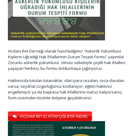
Vicdani Ret Derneği olarak hazırladığımız “Askerlik Yükümlüsü
Kişilerin Uğradığı Hak İhlallerinin Durum Tespiti Formu” yayında!
Zorunlu askerlik yükümlüsü olması sebebiyle çeşitli hak ihlalleri
yaşayan herkesi, bu formu doldurmaya çağırıyoruz.
Hakkınızda tutulan tutanaklar, idari para cezaları, ceza davaları
varsa; seyahat özgürlüğünüz kısıtlanıyor, eğitim hakkınız
engelleniyor ya da başkaca hak ihlallerine maruz kalıyorsanız,
form üzerinden bizimle iletişime geçebilirsiniz.
VİCDANİ RET EL KİTAPÇIĞI (PDF İNDİR)