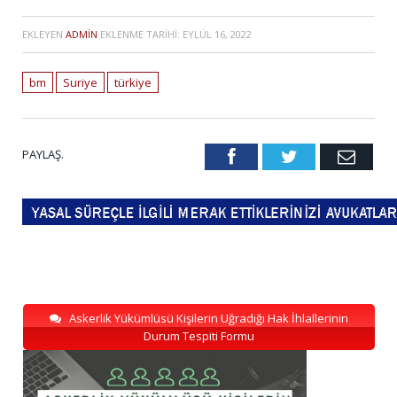
EKLEYEN
ADMIN
EKLENME TARIHI:
EYLÜL 16, 2022
bm
Suriye
türkiye
PAYLAŞ.
Facebook
Twitter
Emai
Askerlik Yükümlüsü Kişilerin Uğradığı Hak İhlallerinin
Durum Tespiti Formu