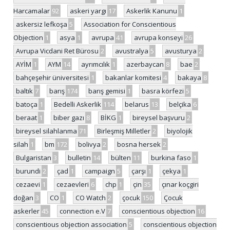
Harcamalar
92
askeri yargı
17
Askerlik Kanunu
1
askersiz lefkoşa
5
Association for Conscientious
Objection
1
asya
1
avrupa
41
avrupa konseyi
26
Avrupa Vicdani Ret Bürosu
2
avustralya
5
avusturya
2
AYİM
1
AYM
14
ayrımcılık
1
azerbaycan
8
bae
2
bahçeşehir üniversitesi
1
bakanlar komitesi
4
bakaya
8
baltık
7
barış
174
barış gemisi
1
basra körfezi
5
batoça
1
Bedelli Askerlik
114
belarus
13
belçika
6
beraat
1
biber gazı
8
BİKG
1
bireysel başvuru
2
bireysel silahlanma
71
Birleşmiş Milletler
2
biyolojik
silah
1
bm
172
bolivya
2
bosna hersek
2
Bulgaristan
3
bulletin
14
bülten
11
burkina faso
1
burundi
2
çad
1
campaign
5
çarşı
1
çekya
1
cezaevi
1
cezaevleri
6
chp
1
çin
35
çınar koçgiri
doğan
3
CO
1
CO Watch
2
çocuk
150
Çocuk
askerler
45
connection e.V
7
conscientious objection
16
conscientious objection association
5
conscientious objection