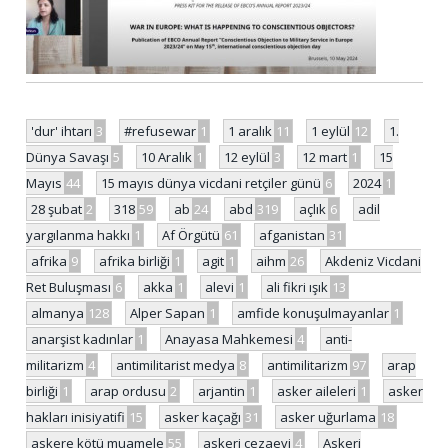
'dur' ihtarı
3
#refusewar
1
1 aralık
11
1 eylül
12
1.
Dünya Savaşı
5
10 Aralık
1
12 eylül
3
12 mart
1
15
Mayıs
44
15 mayıs dünya vicdani retçiler günü
6
2024
1
28 şubat
2
318
59
ab
24
abd
319
açlık
6
adil
yargılanma hakkı
1
Af Örgütü
61
afganistan
31
afrika
9
afrika birliği
1
agit
1
aihm
26
Akdeniz Vicdani
Ret Buluşması
6
akka
1
alevi
1
ali fikri ışık
13
almanya
128
Alper Sapan
1
amfide konuşulmayanlar
1
anarşist kadınlar
1
Anayasa Mahkemesi
4
anti-
militarizm
4
antimilitarist medya
8
antimilitarizm
97
arap
birliği
1
arap ordusu
2
arjantin
1
asker aileleri
1
asker
hakları inisiyatifi
15
asker kaçağı
31
asker uğurlama
18
askere kötü muamele
55
askeri cezaevi
4
Askeri