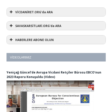
VİCDANİRET.ORG'da ARA
SAVASKARSİTLARİ.ORG'da ARA
HABERLERE ABONE OLUN
VIDEOLARIMIZ
Yeniçağ Güncel’de Avrupa Vicdani Retçiler Bürosu EBCO’nun
2023 Raporu Konuşuldu (Video)