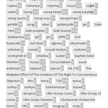
rojava
39
romanya
3
röportaj
2
rusya
150
sağlık
1
sahel
1
Savaş
190
savaş karşıtı
420
savaş karşıtlığı
3
savaş oyunu
2
savaş suçu
77
savaşa hayır
1
şehitlik
56
sergi
1
siber
5
şiddetsizlik
45
şiir
4
Silah
- Yerli
162
silah projeleri
5
Silah ticareti
256
Silahlanma
114
şili
1
şiö
1
SIPRI
41
Sivil
İtaatsizlik
29
sivil ölüm
5
sığınma
1
sıkıyönetim
1
sırbistan
1
somali
8
sosyal medya
8
soykırım
15
sözleşmeli er
17
srilanka
2
sudan
12
Şüpheli Asker
Ölümleri
358
Suriye
172
Suruç Katliamı
1
suudi
arabistan
45
tayland
16
tayvan
4
tck 318
1
The
Multiplier Effect Of The Violation Of The Right To Conscientious
Objection
1
tihv
5
toma
2
TSK
188
tunus
1
turkey
2
türkiye
410
türkmenistan
2
tüsiad
6
ucm
10
ukrayna
118
Ulke Group Cases
1
Ülke Group of
Cases
1
Ülke Grubu Davaları
2
Uluslararası Vicdani Ret
Günü
1
UN
1
unicef
26
uruguay
1
uzay
1