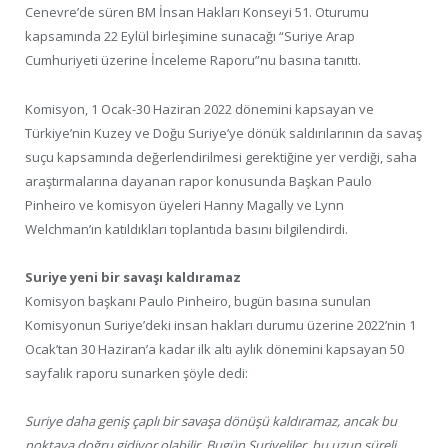
Cenevre’de süren BM İnsan Hakları Konseyi 51. Oturumu
kapsamında 22 Eylül birleşimine sunacağı “Suriye Arap
Cumhuriyeti üzerine İnceleme Raporu”nu basına tanıttı.
Komisyon, 1 Ocak-30 Haziran 2022 dönemini kapsayan ve
Türkiye’nin Kuzey ve Doğu Suriye’ye dönük saldırılarının da savaş
suçu kapsamında değerlendirilmesi gerektiğine yer verdiği, saha
araştırmalarına dayanan rapor konusunda Başkan Paulo
Pinheiro ve komisyon üyeleri Hanny Magally ve Lynn
Welchman’ın katıldıkları toplantıda basını bilgilendirdi.
Suriye yeni bir savaşı kaldıramaz
Komisyon başkanı Paulo Pinheiro, bugün basına sunulan
Komisyonun Suriye’deki insan hakları durumu üzerine 2022’nin 1
Ocak’tan 30 Haziran’a kadar ilk altı aylık dönemini kapsayan 50
sayfalık raporu sunarken şöyle dedi:
Suriye daha geniş çaplı bir savaşa dönüşü kaldıramaz, ancak bu
noktaya doğru gidiyor olabilir. Bugün Suriyeliler, bu uzun süreli