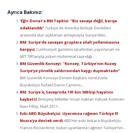
Ayrıca Bakınız:
‘Eğit-Donat’a BM Tepkisi: “Biz savaşa değil, barışa
odaklandık”
Türkiye ile Amerika Birleşik Devletleri
arasında dün açıklanan anlaşmayla Suriye’deki...
BM: Suriye’de savaşan gruplara silah yollanmasına
karşıyız
Cumhuriyet gazetesi tarafından yayınlanan ve
MİT TIR’larıyla askeri mühimmat taşındığı...
BM Güvenlik Konseyi: “Konsey, Türkiye’nin Kuzey
Suriye’ye yönelik saldırısından kaygı duymaktadır”
BM Güvenlik Konseyi Dönem Başkanı Venezuela
Büyükelçisi Rafael Darrio Carreno,...
BM: Suriye İç Savaşı’nda 191 bin 369 kişi hayatını
kaybetti
Birleşmiş Milletler İnsan Hakları Yüksek Komiseri
Navi Pillay, Mart 2011...
Eski ABD Büyükelçisi: Uyarımıza rağmen Türkiye El
Nusra’ya destek verdi
ABD’nin eski Ankara Büyükelçisi
Francis Ricciardone, bütün uyarılarına rağmen Türkiye’nin...