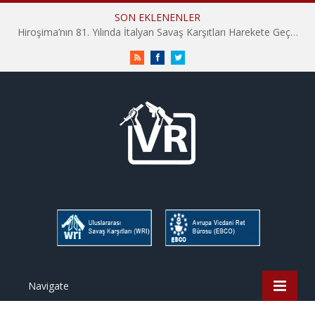
SON EKLENENLER
Hiroşima’nın 81. Yılında İtalyan Savaş Karşıtları Harekete Geçti: “Hatırlamak yeterli değil”
RSS
Facebook
Twitter
Navigate