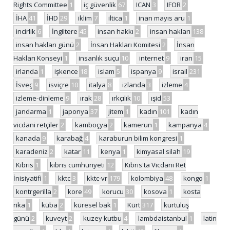
Rights Committee
1
iç güvenlik
67
ICAN
3
IFOR
2
İHA
41
İHD
29
iklim
7
iltica
1
inan mayıs aru
1
incirlik
6
İngiltere
45
insan hakkı
2
insan hakları
138
insan hakları günü
2
İnsan Hakları Komitesi
2
İnsan
Hakları Konseyi
1
insanlık suçu
10
internet
9
iran
15
irlanda
1
işkence
18
islam
5
ispanya
9
israil
231
İsveç
9
isviçre
10
italya
8
izlanda
3
izleme
4
izleme-dinleme
9
ırak
28
ırkçılık
10
ışid
53
jandarma
1
japonya
37
jitem
1
kadın
101
kadın
vicdani retçiler
2
kamboçya
2
kamerun
1
kampanya
4
kanada
9
karabağ
4
karaburun bilim kongresi
1
karadeniz
2
katar
11
kenya
1
kimyasal silah
19
Kıbrıs
1
kıbrıs cumhuriyeti
12
Kıbrıs'ta Vicdani Ret
İnisiyatifi
1
kktc
3
kktc-vr
179
kolombiya
48
kongo
1
kontrgerilla
2
kore
49
korucu
30
kosova
1
kosta
rika
1
küba
2
küresel bak
1
Kürt
317
kurtuluş
günü
2
kuveyt
2
kuzey kutbu
4
lambdaistanbul
1
latin