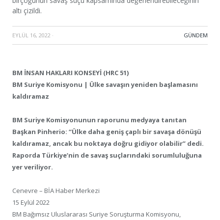
birçoğunun savaş suçu kapsamında değerlendirebileceğinin
altı çizildi.
EYLÜL 16, 2022
·
GÜNDEM
BM İNSAN HAKLARI KONSEYİ (HRC 51)
BM Suriye Komisyonu | Ülke savaşın yeniden başlamasını
kaldıramaz
BM Suriye Komisyonunun raporunu medyaya tanıtan
Başkan Pinherio: “Ülke daha geniş çaplı bir savaşa dönüşü
kaldıramaz, ancak bu noktaya doğru gidiyor olabilir” dedi.
Raporda Türkiye’nin de savaş suçlarındaki sorumluluğuna
yer veriliyor.
Cenevre – BİA Haber Merkezi
15 Eylül 2022
BM Bağımsız Uluslararası Suriye Soruşturma Komisyonu,