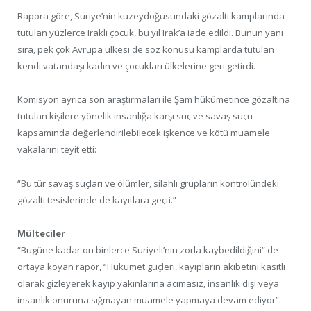
Rapora göre, Suriye’nin kuzeydoğusundaki gözaltı kamplarında
tutulan yüzlerce Iraklı çocuk, bu yıl Irak’a iade edildi. Bunun yanı
sıra, pek çok Avrupa ülkesi de söz konusu kamplarda tutulan
kendi vatandaşı kadın ve çocukları ülkelerine geri getirdi.
Komisyon ayrıca son araştırmaları ile Şam hükümetince gözaltına
tutulan kişilere yönelik insanlığa karşı suç ve savaş suçu
kapsamında değerlendirilebilecek işkence ve kötü muamele
vakalarını teyit etti:
“Bu tür savaş suçları ve ölümler, silahlı grupların kontrolündeki
gözaltı tesislerinde de kayıtlara geçti.”
Mülteciler
“Bugüne kadar on binlerce Suriyeli’nin zorla kaybedildiğini” de
ortaya koyan rapor, “Hükümet güçleri, kayıpların akıbetini kasıtlı
olarak gizleyerek kayıp yakınlarına acımasız, insanlık dışı veya
insanlık onuruna sığmayan muamele yapmaya devam ediyor”