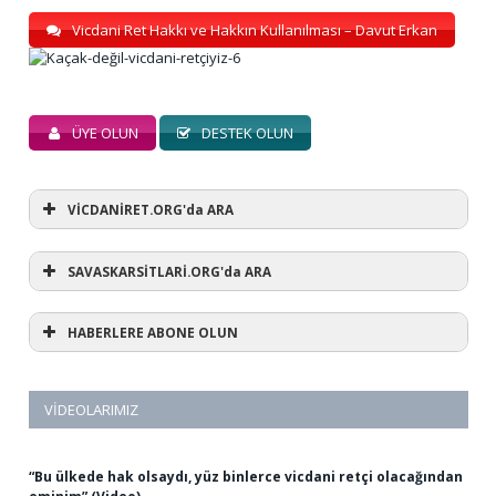
Vicdani Ret Hakkı ve Hakkın Kullanılması – Davut Erkan
ÜYE OLUN
DESTEK OLUN
VİCDANİRET.ORG'da ARA
SAVASKARSİTLARİ.ORG'da ARA
HABERLERE ABONE OLUN
VIDEOLARIMIZ
“Bu ülkede hak olsaydı, yüz binlerce vicdani retçi olacağından