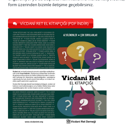
form üzerinden bizimle iletişime geçebilirsiniz.
VİCDANİ RET EL KİTAPÇIĞI (PDF İNDİR)