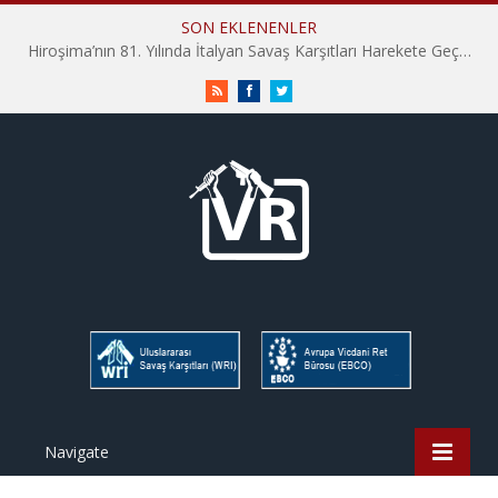
SON EKLENENLER
Hiroşima’nın 81. Yılında İtalyan Savaş Karşıtları Harekete Geçti: “Hatırlamak yeterli değil”
RSS
Facebook
Twitter
Navigate