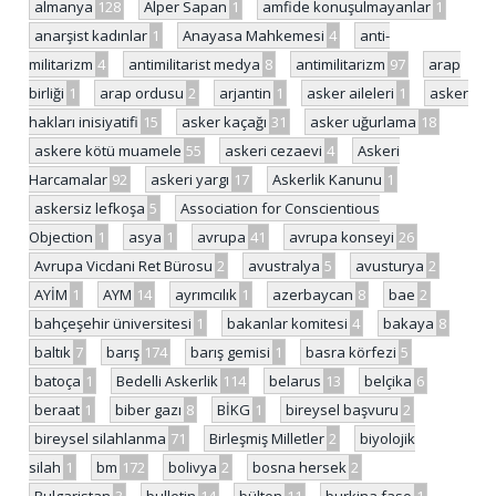
almanya
128
Alper Sapan
1
amfide konuşulmayanlar
1
anarşist kadınlar
1
Anayasa Mahkemesi
4
anti-
militarizm
4
antimilitarist medya
8
antimilitarizm
97
arap
birliği
1
arap ordusu
2
arjantin
1
asker aileleri
1
asker
hakları inisiyatifi
15
asker kaçağı
31
asker uğurlama
18
askere kötü muamele
55
askeri cezaevi
4
Askeri
Harcamalar
92
askeri yargı
17
Askerlik Kanunu
1
askersiz lefkoşa
5
Association for Conscientious
Objection
1
asya
1
avrupa
41
avrupa konseyi
26
Avrupa Vicdani Ret Bürosu
2
avustralya
5
avusturya
2
AYİM
1
AYM
14
ayrımcılık
1
azerbaycan
8
bae
2
bahçeşehir üniversitesi
1
bakanlar komitesi
4
bakaya
8
baltık
7
barış
174
barış gemisi
1
basra körfezi
5
batoça
1
Bedelli Askerlik
114
belarus
13
belçika
6
beraat
1
biber gazı
8
BİKG
1
bireysel başvuru
2
bireysel silahlanma
71
Birleşmiş Milletler
2
biyolojik
silah
1
bm
172
bolivya
2
bosna hersek
2