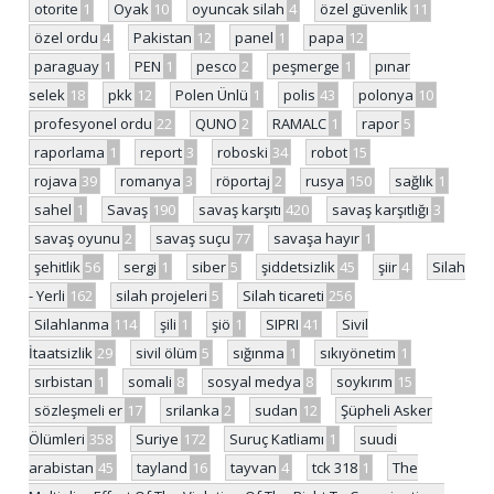
otorite
1
Oyak
10
oyuncak silah
4
özel güvenlik
11
özel ordu
4
Pakistan
12
panel
1
papa
12
paraguay
1
PEN
1
pesco
2
peşmerge
1
pınar
selek
18
pkk
12
Polen Ünlü
1
polis
43
polonya
10
profesyonel ordu
22
QUNO
2
RAMALC
1
rapor
5
raporlama
1
report
3
roboski
34
robot
15
rojava
39
romanya
3
röportaj
2
rusya
150
sağlık
1
sahel
1
Savaş
190
savaş karşıtı
420
savaş karşıtlığı
3
savaş oyunu
2
savaş suçu
77
savaşa hayır
1
şehitlik
56
sergi
1
siber
5
şiddetsizlik
45
şiir
4
Silah
- Yerli
162
silah projeleri
5
Silah ticareti
256
Silahlanma
114
şili
1
şiö
1
SIPRI
41
Sivil
İtaatsizlik
29
sivil ölüm
5
sığınma
1
sıkıyönetim
1
sırbistan
1
somali
8
sosyal medya
8
soykırım
15
sözleşmeli er
17
srilanka
2
sudan
12
Şüpheli Asker
Ölümleri
358
Suriye
172
Suruç Katliamı
1
suudi
arabistan
45
tayland
16
tayvan
4
tck 318
1
The