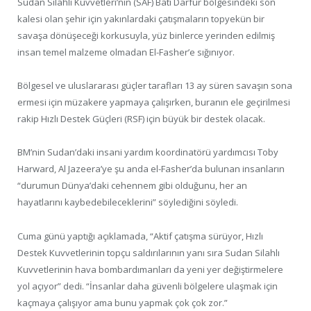
Sudan Silahlı Kuvvetleri’nin (SAF) Batı Darfur bölgesindeki son
kalesi olan şehir için yakınlardaki çatışmaların topyekün bir
savaşa dönüşeceği korkusuyla, yüz binlerce yerinden edilmiş
insan temel malzeme olmadan El-Fasher’e sığınıyor.
Bölgesel ve uluslararası güçler tarafları 13 ay süren savaşın sona
ermesi için müzakere yapmaya çalışırken, buranın ele geçirilmesi
rakip Hızlı Destek Güçleri (RSF) için büyük bir destek olacak.
BM’nin Sudan’daki insani yardım koordinatörü yardımcısı Toby
Harward, Al Jazeera’ye şu anda el-Fasher’da bulunan insanların
“durumun Dünya’daki cehennem gibi olduğunu, her an
hayatlarını kaybedebileceklerini” söylediğini söyledi.
Cuma günü yaptığı açıklamada, “Aktif çatışma sürüyor, Hızlı
Destek Kuvvetlerinin topçu saldırılarının yanı sıra Sudan Silahlı
Kuvvetlerinin hava bombardımanları da yeni yer değiştirmelere
yol açıyor” dedi. “İnsanlar daha güvenli bölgelere ulaşmak için
kaçmaya çalışıyor ama bunu yapmak çok çok zor.”