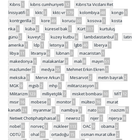
Kıbrıs
1
kıbrıs cumhuriyeti
12
Kıbrıs'ta Vicdani Ret
İnisiyatifi
1
kktc
3
kktc-vr
179
kolombiya
48
kongo
1
kontrgerilla
2
kore
49
korucu
30
kosova
1
kosta
rika
1
küba
2
küresel bak
1
Kürt
317
kurtuluş
günü
2
kuveyt
2
kuzey kutbu
4
lambdaistanbul
1
latin
amerika
1
ldp
1
letonya
1
lgbti
40
liberya
1
libya
11
litvanya
6
lübnan
3
macaristan
1
makedonya
1
malakanlar
3
mali
8
mayın
51
mazlumder
2
medya
25
Mehmet Erkin Ekren
1
meksika
1
Merve Arkun
1
Mesarvot
2
metin bayrak
2
MGK
9
mgsb
2
mhp
1
militarizasyon
1
Militarizm
123
milliyetçilik
7
misket bombası
10
MİT
12
mısır
16
mobese
1
monitor
1
mülteci
76
murat
kanatlı
21
myanmar
8
namibya
1
nato
107
nazizm
1
Netiwit Chotiphatphaisal
1
newroz
1
nijer
1
nijerya
8
nobel
9
norveç
3
nükleer
113
OAC
9
obama
2
ODTÜ
1
ohal
43
ortadoğu
15
osman murat ülke
2