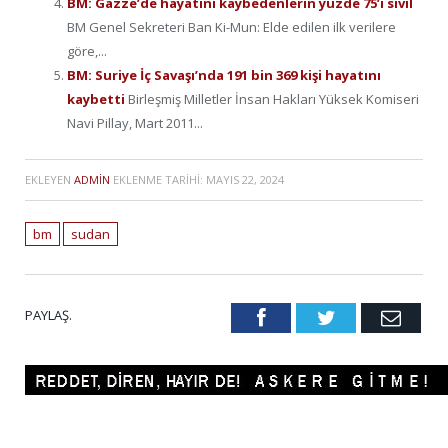
BM: Gazze’de hayatını kaybedenlerin yüzde 75’i sivil
BM Genel Sekreteri Ban Ki-Mun: Elde edilen ilk verilere
göre,...
BM: Suriye İç Savaşı’nda 191 bin 369 kişi hayatını
kaybetti
Birleşmiş Milletler İnsan Hakları Yüksek Komiseri
Navi Pillay, Mart 2011...
EKLEYEN
ADMIN
EKLENME TARIHI:
MAYIS 22, 2024
bm
sudan
PAYLAŞ.
Facebook
Twitter
Emai