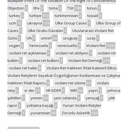
Multiplier Effect Of The Violation Of The Right To Conscientious
Objection
1
tihv
5
toma
2
TSK
188
tunus
1
turkey
2
türkiye
410
türkmenistan
2
tüsiad
6
ucm
10
ukrayna
118
Ulke Group Cases
1
Ülke Group of
Cases
1
Ülke Grubu Davaları
2
Uluslararası Vicdani Ret
Günü
1
UN
1
unicef
26
uruguay
1
uzay
1
vegan
3
Venezuela
1
venezuella
2
Vicdani Ret
1302
vicdani ret açıklaması
1
vicdani ret atölyesi
1
vicdani ret
bülten
2
vicdani ret bülteni
7
Vicdani Ret Derneği
278
vicdani ret hakkı
8
Vicdani Ret Hakkının İhlali Katmerli Etkisi:
Vicdani Retçilerin Seyahat Özgürlüğünün Kısıtlanması ve Çalışma
Hakkının İhlali Raporu
1
vicdani ret izleme
53
vicdani
retçi
5
vr der
21
VR-DDER
1
WRİ
64
yayın
1
yehova
şahitleri
7
yemen
59
yeni zelanda
1
yeniçağ
1
yılık
rapor
1
yoklama kaçağı
2
Yunan Vicdani Retçiler
Derneği
1
yunanistan
40
Zorunlu Askerlik
183