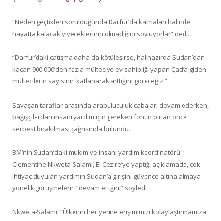
“Neden geçtikleri sorulduğunda Darfur’da kalmaları halinde
hayatta kalacak yiyeceklerinin olmadığını söylüyorlar” dedi.
“Darfur’daki çatışma daha da kötüleşirse, halihazırda Sudan’dan
kaçan 900.000’den fazla mülteciye ev sahipliği yapan Çad’a giden
mültecilerin sayısının katlanarak arttığını göreceğiz.”
Savaşan taraflar arasında arabuluculuk çabaları devam ederken,
bağışçılardan insani yardım için gereken fonun bir an önce
serbest bırakılması çağrısında bulundu.
BM’nin Sudan’daki mukim ve insani yardım koordinatörü
Clementine Nkweta-Salami, El Cezire’ye yaptığı açıklamada, çok
ihtiyaç duyulan yardımın Sudan’a girişini güvence altına almaya
yönelik görüşmelerin “devam ettiğini” söyledi.
Nkweta-Salami, “Ülkenin her yerine erişimimizi kolaylaştırmamıza