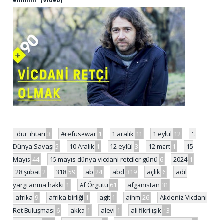
eminim” (Video)
'dur' ihtarı
3
#refusewar
1
1 aralık
11
1 eylül
12
1.
Dünya Savaşı
5
10 Aralık
1
12 eylül
3
12 mart
1
15
Mayıs
44
15 mayıs dünya vicdani retçiler günü
6
2024
1
28 şubat
2
318
59
ab
24
abd
319
açlık
6
adil
yargılanma hakkı
1
Af Örgütü
61
afganistan
31
afrika
9
afrika birliği
1
agit
1
aihm
26
Akdeniz Vicdani
Ret Buluşması
6
akka
1
alevi
1
ali fikri ışık
13