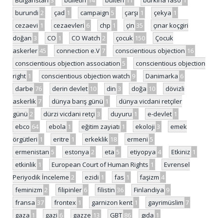
Bulgaristan
3
bulletin
14
bülten
11
burkina faso
1
burundi
2
çad
1
campaign
5
çarşı
1
çekya
1
cezaevi
1
cezaevleri
6
chp
1
çin
35
çınar koçgiri
doğan
3
CO
1
CO Watch
2
çocuk
150
Çocuk
askerler
45
connection e.V
7
conscientious objection
16
conscientious objection association
5
conscientious objection
right
1
conscientious objection watch
9
Danimarka
6
darbe
76
derin devlet
10
din
3
doğa
10
dövizli
askerlik
7
dünya barış günü
1
dünya vicdani retçiler
günü
2
dürzi vicdani retçi
3
duyuru
1
e-devlet
1
ebco
64
ebola
1
eğitim zayiatı
1
ekoloji
3
emek
örgütleri
1
eritre
1
erkeklik
18
ermeni
5
ermenistan
5
estonya
2
eta
5
etiyopya
4
Etkiniz
1
etkinlik
1
European Court of Human Rights
1
Evrensel
Periyodik İnceleme
2
ezidi
1
fas
1
faşizm
4
feminizm
2
filipinler
6
filistin
36
Finlandiya
9
fransa
37
frontex
1
garnizon kent
1
gayrimüslim
7
gaza
1
gazi
6
gazze
13
GBT
86
gıda
1