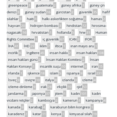
greenpeace
1
guatemala
2
güney afrika
1
güney çin
denizi
3
güney sudan
16
gürcistan
2
güvenlik
35
hafif
silahlar
3
haiti
1
halkı askerlikten soğutma
1
hamas
2
hayvan
20
hidrojen bombası
3
hindistan
12
hirosima-
nagasaki
16
hırvatistan
1
hollanda
5
hrw
31
Human
Rights Committee
1
iç güvenlik
67
ICAN
3
IFOR
2
İHA
41
İHD
29
iklim
7
iltica
1
inan mayıs aru
1
incirlik
6
İngiltere
45
insan hakkı
2
insan hakları
138
insan hakları günü
2
İnsan Hakları Komitesi
2
İnsan
Hakları Konseyi
1
insanlık suçu
10
internet
9
iran
15
irlanda
1
işkence
18
islam
5
ispanya
9
israil
231
İsveç
9
isviçre
10
italya
8
izlanda
3
izleme
4
izleme-dinleme
9
ırak
28
ırkçılık
10
ışid
53
jandarma
1
japonya
37
jitem
1
kadın
101
kadın
vicdani retçiler
2
kamboçya
2
kamerun
1
kampanya
4
kanada
9
karabağ
4
karaburun bilim kongresi
1
karadeniz
2
katar
11
kenya
1
kimyasal silah
19