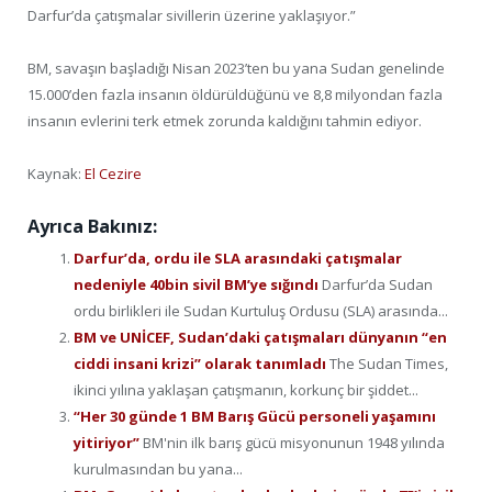
Darfur’da çatışmalar sivillerin üzerine yaklaşıyor.”
BM, savaşın başladığı Nisan 2023’ten bu yana Sudan genelinde
15.000’den fazla insanın öldürüldüğünü ve 8,8 milyondan fazla
insanın evlerini terk etmek zorunda kaldığını tahmin ediyor.
Kaynak:
El Cezire
Ayrıca Bakınız:
Darfur’da, ordu ile SLA arasındaki çatışmalar
nedeniyle 40bin sivil BM’ye sığındı
Darfur’da Sudan
ordu birlikleri ile Sudan Kurtuluş Ordusu (SLA) arasında...
BM ve UNİCEF, Sudan’daki çatışmaları dünyanın “en
ciddi insani krizi” olarak tanımladı
The Sudan Times,
ikinci yılına yaklaşan çatışmanın, korkunç bir şiddet...
“Her 30 günde 1 BM Barış Gücü personeli yaşamını
yitiriyor”
BM'nin ilk barış gücü misyonunun 1948 yılında
kurulmasından bu yana...