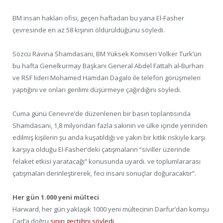
BM insan hakları ofisi, geçen haftadan bu yana El-Fasher
çevresinde en az 58 kişinin öldürüldüğünü söyledi.
Sözcü Ravina Shamdasani, BM Yüksek Komiseri Volker Turk’ün
bu hafta Genelkurmay Başkanı General Abdel Fattah al-Burhan
ve RSF lideri Mohamed Hamdan Dagalo ile telefon görüşmeleri
yaptığını ve onları gerilimi düşürmeye çağırdığını söyledi.
Cuma günü Cenevre’de düzenlenen bir basın toplantısında
Shamdasani, 1,8 milyondan fazla sakinin ve ülke içinde yerinden
edilmiş kişilerin şu anda kuşatıldığı ve yakın bir kıtlık riskiyle karşı
karşıya olduğu El-Fasher’deki çatışmaların “siviller üzerinde
felaket etkisi yaratacağı” konusunda uyardı. ve toplumlararası
çatışmaları derinleştirerek, feci insani sonuçlar doğuracaktır”.
Her gün 1.000 yeni mülteci
Harward, her gün yaklaşık 1000 yeni mültecinin Darfur’dan komşu
Çad’a doğru
sınırı geçtiğini söyledi
.