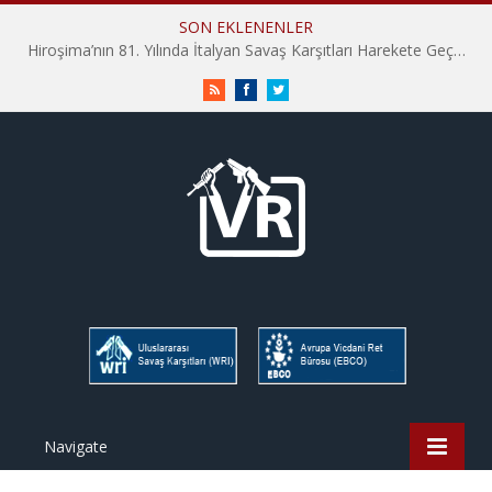
SON EKLENENLER
Hiroşima’nın 81. Yılında İtalyan Savaş Karşıtları Harekete Geçti: “Hatırlamak yeterli değil”
RSS
Facebook
Twitter
Navigate