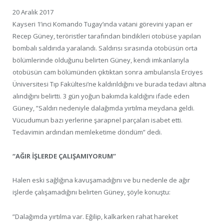
20 Aralık 2017
Kayseri 1’inci Komando Tugay’ında vatani görevini yapan er
Recep Güney, teröristler tarafından bindikleri otobüse yapılan
bombalı saldırıda yaralandı. Saldırısı sırasında otobüsün orta
bölümlerinde olduğunu belirten Güney, kendi imkanlarıyla
otobüsün cam bölümünden çıktıktan sonra ambulansla Erciyes
Üniversitesi Tıp Fakültesi’ne kaldırıldığını ve burada tedavi altına
alındığını belirtti. 3 gün yoğun bakımda kaldığını ifade eden
Güney, ”Saldırı nedeniyle dalağımda yırtılma meydana geldi.
Vücudumun bazı yerlerine şarapnel parçaları isabet etti.
Tedavimin ardından memleketime döndüm” dedi.
“AĞIR İŞLERDE ÇALIŞAMIYORUM”
Halen eski sağlığına kavuşamadığını ve bu nedenle de ağır
işlerde çalışamadığını belirten Güney, şöyle konuştu:
”Dalağımda yırtılma var. Eğilip, kalkarken rahat hareket