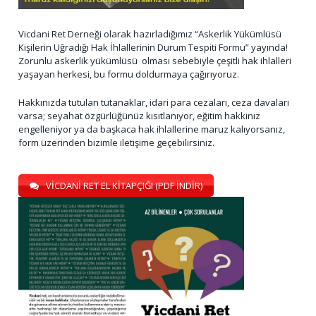
Vicdani Ret Derneği olarak hazırladığımız “Askerlik Yükümlüsü
Kişilerin Uğradığı Hak İhlallerinin Durum Tespiti Formu” yayında!
Zorunlu askerlik yükümlüsü olması sebebiyle çeşitli hak ihlalleri
yaşayan herkesi, bu formu doldurmaya çağırıyoruz.
Hakkınızda tutulan tutanaklar, idari para cezaları, ceza davaları
varsa; seyahat özgürlüğünüz kısıtlanıyor, eğitim hakkınız
engelleniyor ya da başkaca hak ihlallerine maruz kalıyorsanız,
form üzerinden bizimle iletişime geçebilirsiniz.
VİCDANİ RET EL KİTAPÇIĞI (PDF İNDİR)