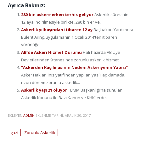
Ayrıca Bakınız:
280 bin askere erken terhis geliyor
Askerlik süresinin
12 aya indirilmesiyle birlikte, 280 bin er ve...
Askerlik yılbaşından itibaren 12 ay
Başbakan Yardımcısı
Bülent Arınç, uygulamanın 1 Ocak 2014'ten itibaren
yürürlüğe...
AB’de Askeri Hizmet Durumu
Hali hazırda AB Üye
Devletlerinden 9 tanesinde zorunlu askerlik hizmeti...
“Askerden Kaçılmasının Nedeni Askeriyenin Yapısı”
Asker Hakları İnisiyatifi’nden yapılan yazılı açıklamada,
uzun dönem zorunlu askerlik...
Askerlik yaşı 21 oluyor
TBMM Başkanlığı'na sunulan
Askerlik Kanunu ile Bazı Kanun ve KHK'lerde...
EKLEYEN
ADMIN
EKLENME TARIHI:
ARALIK 20, 2017
gazi
Zorunlu Askerlik