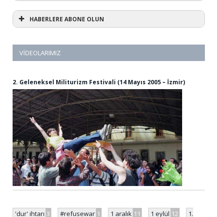
HABERLERE ABONE OLUN
VIDEOLARIMIZ
2. Geleneksel Militurizm Festivali (14 Mayıs 2005 – İzmir)
'dur' ihtarı
3
#refusewar
1
1 aralık
11
1 eylül
12
1.