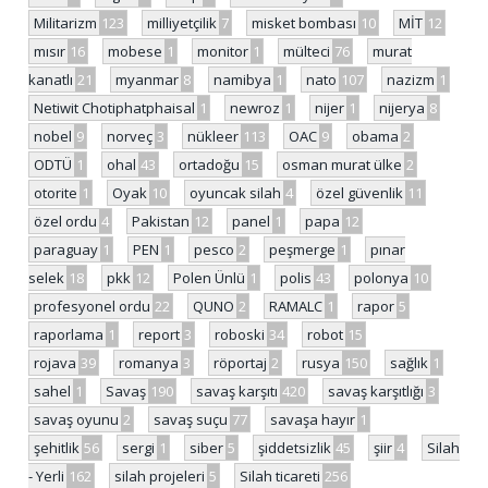
Militarizm
123
milliyetçilik
7
misket bombası
10
MİT
12
mısır
16
mobese
1
monitor
1
mülteci
76
murat
kanatlı
21
myanmar
8
namibya
1
nato
107
nazizm
1
Netiwit Chotiphatphaisal
1
newroz
1
nijer
1
nijerya
8
nobel
9
norveç
3
nükleer
113
OAC
9
obama
2
ODTÜ
1
ohal
43
ortadoğu
15
osman murat ülke
2
otorite
1
Oyak
10
oyuncak silah
4
özel güvenlik
11
özel ordu
4
Pakistan
12
panel
1
papa
12
paraguay
1
PEN
1
pesco
2
peşmerge
1
pınar
selek
18
pkk
12
Polen Ünlü
1
polis
43
polonya
10
profesyonel ordu
22
QUNO
2
RAMALC
1
rapor
5
raporlama
1
report
3
roboski
34
robot
15
rojava
39
romanya
3
röportaj
2
rusya
150
sağlık
1
sahel
1
Savaş
190
savaş karşıtı
420
savaş karşıtlığı
3
savaş oyunu
2
savaş suçu
77
savaşa hayır
1
şehitlik
56
sergi
1
siber
5
şiddetsizlik
45
şiir
4
Silah
- Yerli
162
silah projeleri
5
Silah ticareti
256