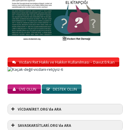
Vicdani Ret Hakkı ve Hakkın Kullanılması – Davut Erkan
ÜYE OLUN
DESTEK OLUN
VİCDANİRET.ORG'da ARA
SAVASKARSİTLARİ.ORG'da ARA