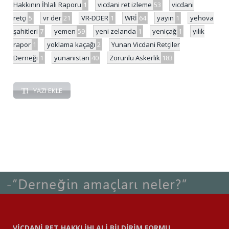
Hakkının İhlali Raporu
1
vicdani ret izleme
53
vicdani
retçi
5
vr der
21
VR-DDER
1
WRİ
64
yayın
1
yehova
şahitleri
7
yemen
59
yeni zelanda
1
yeniçağ
1
yılık
rapor
1
yoklama kaçağı
2
Yunan Vicdani Retçiler
Derneği
1
yunanistan
40
Zorunlu Askerlik
183
YAZI EKLE
VİCDANİ RET HAKKI İHLALİ BİLDİRİM FORMU