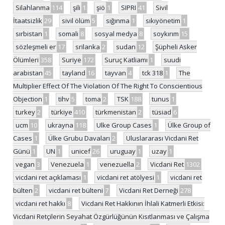
Silahlanma
114
şili
1
şiö
1
SIPRI
41
Sivil
İtaatsizlik
29
sivil ölüm
5
sığınma
1
sıkıyönetim
1
sırbistan
1
somali
8
sosyal medya
8
soykırım
15
sözleşmeli er
17
srilanka
2
sudan
12
Şüpheli Asker
Ölümleri
358
Suriye
172
Suruç Katliamı
1
suudi
arabistan
45
tayland
16
tayvan
4
tck 318
1
The
Multiplier Effect Of The Violation Of The Right To Conscientious
Objection
1
tihv
5
toma
2
TSK
188
tunus
1
turkey
2
türkiye
410
türkmenistan
2
tüsiad
6
ucm
10
ukrayna
118
Ulke Group Cases
1
Ülke Group of
Cases
1
Ülke Grubu Davaları
2
Uluslararası Vicdani Ret
Günü
1
UN
1
unicef
26
uruguay
1
uzay
1
vegan
3
Venezuela
1
venezuella
2
Vicdani Ret
1302
vicdani ret açıklaması
1
vicdani ret atölyesi
1
vicdani ret
bülten
2
vicdani ret bülteni
7
Vicdani Ret Derneği
278
vicdani ret hakkı
8
Vicdani Ret Hakkının İhlali Katmerli Etkisi:
Vicdani Retçilerin Seyahat Özgürlüğünün Kısıtlanması ve Çalışma