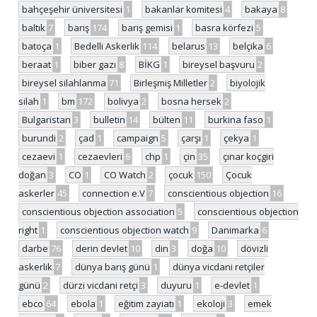
bahçeşehir üniversitesi
1
bakanlar komitesi
4
bakaya
8
baltık
7
barış
174
barış gemisi
1
basra körfezi
5
batoça
1
Bedelli Askerlik
114
belarus
13
belçika
6
beraat
1
biber gazı
8
BİKG
1
bireysel başvuru
2
bireysel silahlanma
71
Birleşmiş Milletler
2
biyolojik
silah
1
bm
172
bolivya
2
bosna hersek
2
Bulgaristan
3
bulletin
14
bülten
11
burkina faso
1
burundi
2
çad
1
campaign
5
çarşı
1
çekya
1
cezaevi
1
cezaevleri
6
chp
1
çin
35
çınar koçgiri
doğan
3
CO
1
CO Watch
2
çocuk
150
Çocuk
askerler
45
connection e.V
7
conscientious objection
16
conscientious objection association
5
conscientious objection
right
1
conscientious objection watch
9
Danimarka
6
darbe
76
derin devlet
10
din
3
doğa
10
dövizli
askerlik
7
dünya barış günü
1
dünya vicdani retçiler
günü
2
dürzi vicdani retçi
3
duyuru
1
e-devlet
1
ebco
64
ebola
1
eğitim zayiatı
1
ekoloji
3
emek