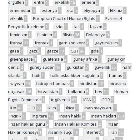
örgütleri
1
eritre
1
erkeklik
18
ermeni
5
ermenistan
5
estonya
2
eta
5
etiyopya
4
Etkiniz
1
etkinlik
1
European Court of Human Rights
1
Evrensel
Periyodik İnceleme
2
ezidi
1
fas
1
faşizm
4
feminizm
2
filipinler
6
filistin
36
Finlandiya
9
fransa
37
frontex
1
garnizon kent
1
gayrimüslim
7
gaza
1
gazi
6
gazze
13
GBT
86
gıda
1
greenpeace
1
guatemala
2
güney afrika
1
güney çin
denizi
3
güney sudan
16
gürcistan
2
güvenlik
35
hafif
silahlar
3
haiti
1
halkı askerlikten soğutma
1
hamas
2
hayvan
20
hidrojen bombası
3
hindistan
12
hirosima-
nagasaki
16
hırvatistan
1
hollanda
5
hrw
31
Human
Rights Committee
1
iç güvenlik
67
ICAN
3
IFOR
2
İHA
41
İHD
29
iklim
7
iltica
1
inan mayıs aru
1
incirlik
6
İngiltere
45
insan hakkı
2
insan hakları
138
insan hakları günü
2
İnsan Hakları Komitesi
2
İnsan
Hakları Konseyi
1
insanlık suçu
10
internet
9
iran
15