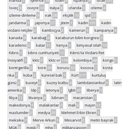
irlanda
1
işkence
18
islam
5
ispanya
9
israil
231
İsveç
9
isviçre
10
italya
8
izlanda
3
izleme
4
izleme-dinleme
9
ırak
28
ırkçılık
10
ışid
53
jandarma
1
japonya
37
jitem
1
kadın
101
kadın
vicdani retçiler
2
kamboçya
2
kamerun
1
kampanya
4
kanada
9
karabağ
4
karaburun bilim kongresi
1
karadeniz
2
katar
11
kenya
1
kimyasal silah
19
Kıbrıs
1
kıbrıs cumhuriyeti
12
Kıbrıs'ta Vicdani Ret
İnisiyatifi
1
kktc
3
kktc-vr
179
kolombiya
48
kongo
1
kontrgerilla
2
kore
49
korucu
30
kosova
1
kosta
rika
1
küba
2
küresel bak
1
Kürt
317
kurtuluş
günü
2
kuveyt
2
kuzey kutbu
4
lambdaistanbul
1
latin
amerika
1
ldp
1
letonya
1
lgbti
40
liberya
1
libya
11
litvanya
6
lübnan
3
macaristan
1
makedonya
1
malakanlar
3
mali
8
mayın
51
mazlumder
2
medya
25
Mehmet Erkin Ekren
1
meksika
1
Merve Arkun
1
Mesarvot
2
metin bayrak
2
MGK
9
mgsb
2
mhp
1
militarizasyon
1