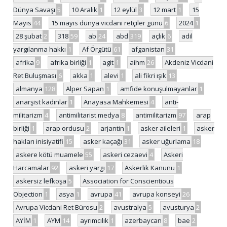
Dünya Savaşı
5
10 Aralık
1
12 eylül
3
12 mart
1
15
Mayıs
44
15 mayıs dünya vicdani retçiler günü
6
2024
1
28 şubat
2
318
59
ab
24
abd
319
açlık
6
adil
yargılanma hakkı
1
Af Örgütü
61
afganistan
31
afrika
9
afrika birliği
1
agit
1
aihm
26
Akdeniz Vicdani
Ret Buluşması
6
akka
1
alevi
1
ali fikri ışık
13
almanya
128
Alper Sapan
1
amfide konuşulmayanlar
1
anarşist kadınlar
1
Anayasa Mahkemesi
4
anti-
militarizm
4
antimilitarist medya
8
antimilitarizm
97
arap
birliği
1
arap ordusu
2
arjantin
1
asker aileleri
1
asker
hakları inisiyatifi
15
asker kaçağı
31
asker uğurlama
18
askere kötü muamele
55
askeri cezaevi
4
Askeri
Harcamalar
92
askeri yargı
17
Askerlik Kanunu
1
askersiz lefkoşa
5
Association for Conscientious
Objection
1
asya
1
avrupa
41
avrupa konseyi
26
Avrupa Vicdani Ret Bürosu
2
avustralya
5
avusturya
2
AYİM
1
AYM
14
ayrımcılık
1
azerbaycan
8
bae
2