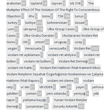
arabistan
45
tayland
16
tayvan
4
tck 318
1
The
Multiplier Effect Of The Violation Of The Right To Conscientious
Objection
1
tihv
5
toma
2
TSK
188
tunus
1
turkey
2
türkiye
410
türkmenistan
2
tüsiad
6
ucm
10
ukrayna
118
Ulke Group Cases
1
Ülke Group of
Cases
1
Ülke Grubu Davaları
2
Uluslararası Vicdani Ret
Günü
1
UN
1
unicef
26
uruguay
1
uzay
1
vegan
3
Venezuela
1
venezuella
2
Vicdani Ret
1302
vicdani ret açıklaması
1
vicdani ret atölyesi
1
vicdani ret
bülten
2
vicdani ret bülteni
7
Vicdani Ret Derneği
278
vicdani ret hakkı
8
Vicdani Ret Hakkının İhlali Katmerli Etkisi:
Vicdani Retçilerin Seyahat Özgürlüğünün Kısıtlanması ve Çalışma
Hakkının İhlali Raporu
1
vicdani ret izleme
53
vicdani
retçi
5
vr der
21
VR-DDER
1
WRİ
64
yayın
1
yehova
şahitleri
7
yemen
59
yeni zelanda
1
yeniçağ
1
yılık
rapor
1
yoklama kaçağı
2
Yunan Vicdani Retçiler
Derneği
1
yunanistan
40
Zorunlu Askerlik
183