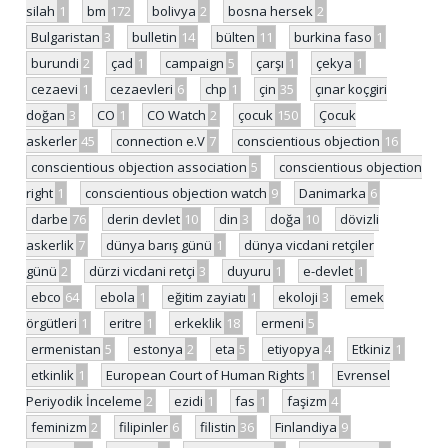
silah
1
bm
172
bolivya
2
bosna hersek
2
Bulgaristan
3
bulletin
14
bülten
11
burkina faso
1
burundi
2
çad
1
campaign
5
çarşı
1
çekya
1
cezaevi
1
cezaevleri
6
chp
1
çin
35
çınar koçgiri
doğan
3
CO
1
CO Watch
2
çocuk
150
Çocuk
askerler
45
connection e.V
7
conscientious objection
16
conscientious objection association
5
conscientious objection
right
1
conscientious objection watch
9
Danimarka
6
darbe
76
derin devlet
10
din
3
doğa
10
dövizli
askerlik
7
dünya barış günü
1
dünya vicdani retçiler
günü
2
dürzi vicdani retçi
3
duyuru
1
e-devlet
1
ebco
64
ebola
1
eğitim zayiatı
1
ekoloji
3
emek
örgütleri
1
eritre
1
erkeklik
18
ermeni
5
ermenistan
5
estonya
2
eta
5
etiyopya
4
Etkiniz
1
etkinlik
1
European Court of Human Rights
1
Evrensel
Periyodik İnceleme
2
ezidi
1
fas
1
faşizm
4
feminizm
2
filipinler
6
filistin
36
Finlandiya
9