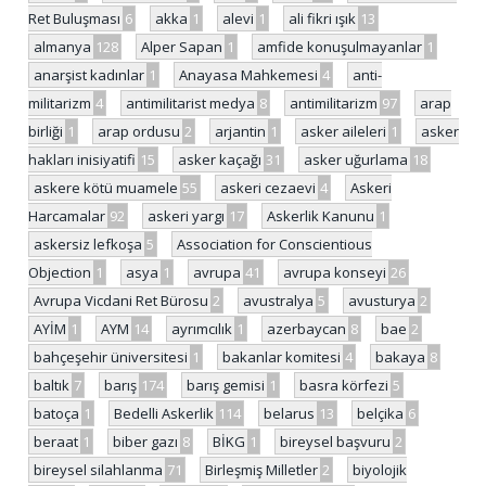
Ret Buluşması
6
akka
1
alevi
1
ali fikri ışık
13
almanya
128
Alper Sapan
1
amfide konuşulmayanlar
1
anarşist kadınlar
1
Anayasa Mahkemesi
4
anti-
militarizm
4
antimilitarist medya
8
antimilitarizm
97
arap
birliği
1
arap ordusu
2
arjantin
1
asker aileleri
1
asker
hakları inisiyatifi
15
asker kaçağı
31
asker uğurlama
18
askere kötü muamele
55
askeri cezaevi
4
Askeri
Harcamalar
92
askeri yargı
17
Askerlik Kanunu
1
askersiz lefkoşa
5
Association for Conscientious
Objection
1
asya
1
avrupa
41
avrupa konseyi
26
Avrupa Vicdani Ret Bürosu
2
avustralya
5
avusturya
2
AYİM
1
AYM
14
ayrımcılık
1
azerbaycan
8
bae
2
bahçeşehir üniversitesi
1
bakanlar komitesi
4
bakaya
8
baltık
7
barış
174
barış gemisi
1
basra körfezi
5
batoça
1
Bedelli Askerlik
114
belarus
13
belçika
6
beraat
1
biber gazı
8
BİKG
1
bireysel başvuru
2
bireysel silahlanma
71
Birleşmiş Milletler
2
biyolojik