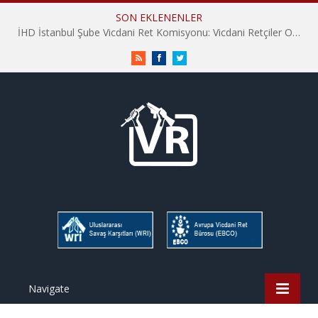
SON EKLENENLER
İHD İstanbul Şube Vicdani Ret Komisyonu: Vicdani Retçiler Olarak Destek İçin Buradayız!
RSS
Facebook
Twitter
Navigate