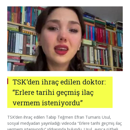
TSK’den ihraç edilen doktor:
“Erlere tarihi geçmiş ilaç
vermem isteniyordu”
TSK’den ihraç edilen Tabip Teğmen Efran Tumaris Usul,
sosyal medyadan yayınladığı videoda “Erlere tarihi geçmiş ilaç
vermem isteniyordu” iddiasında bulundu. Usul, ayrıca rütbeli