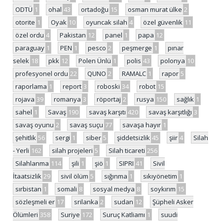
ODTÜ
1
ohal
43
ortadoğu
15
osman murat ülke
2
otorite
1
Oyak
10
oyuncak silah
4
özel güvenlik
11
özel ordu
4
Pakistan
12
panel
1
papa
12
paraguay
1
PEN
1
pesco
2
peşmerge
1
pınar
selek
18
pkk
12
Polen Ünlü
1
polis
43
polonya
10
profesyonel ordu
22
QUNO
2
RAMALC
1
rapor
5
raporlama
1
report
3
roboski
34
robot
15
rojava
39
romanya
3
röportaj
2
rusya
150
sağlık
1
sahel
1
Savaş
190
savaş karşıtı
420
savaş karşıtlığı
3
savaş oyunu
2
savaş suçu
77
savaşa hayır
1
şehitlik
56
sergi
1
siber
5
şiddetsizlik
45
şiir
4
Silah
- Yerli
162
silah projeleri
5
Silah ticareti
256
Silahlanma
114
şili
1
şiö
1
SIPRI
41
Sivil
İtaatsizlik
29
sivil ölüm
5
sığınma
1
sıkıyönetim
1
sırbistan
1
somali
8
sosyal medya
8
soykırım
15
sözleşmeli er
17
srilanka
2
sudan
12
Şüpheli Asker
Ölümleri
358
Suriye
172
Suruç Katliamı
1
suudi