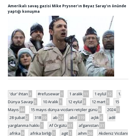
Amerikalı savaş gazisi Mike Prysner’ın Beyaz Saray’ın önünde
yaptığı konuşma
'dur' ihtarı
3
#refusewar
1
1 aralık
11
1 eylül
12
1.
Dünya Savaşı
5
10 Aralık
1
12 eylül
3
12 mart
1
15
Mayıs
44
15 mayıs dünya vicdani retçiler günü
6
2024
1
28 şubat
2
318
59
ab
24
abd
319
açlık
6
adil
yargılanma hakkı
1
Af Örgütü
61
afganistan
31
afrika
9
afrika birliği
1
agit
1
aihm
26
Akdeniz Vicdani