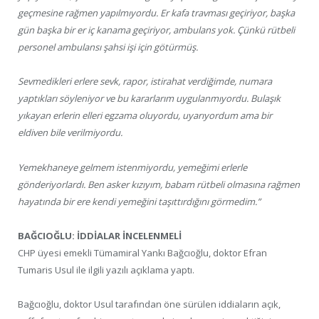
geçmesine rağmen yapılmıyordu. Er kafa travması geçiriyor, başka
gün başka bir er iç kanama geçiriyor, ambulans yok. Çünkü rütbeli
personel ambulansı şahsi işi için götürmüş.
Sevmedikleri erlere sevk, rapor, istirahat verdiğimde, numara
yaptıkları söyleniyor ve bu kararlarım uygulanmıyordu. Bulaşık
yıkayan erlerin elleri egzama oluyordu, uyarıyordum ama bir
eldiven bile verilmiyordu.
Yemekhaneye gelmem istenmiyordu, yemeğimi erlerle
gönderiyorlardı. Ben asker kızıyım, babam rütbeli olmasına rağmen
hayatında bir ere kendi yemeğini taşıttırdığını görmedim.”
BAĞCIOĞLU: İDDİALAR İNCELENMELİ
CHP üyesi emekli Tümamiral Yankı Bağcıoğlu, doktor Efran
Tumaris Usul ile ilgili yazılı açıklama yaptı.
Bağcıoğlu, doktor Usul tarafından öne sürülen iddiaların açık,