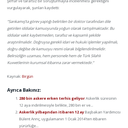
şeffaf ve tarafsız bir soruşturmayla incelenmesi gerektiğini
vurgulayarak, şunları kaydetti:
“Sarıkamış’ta görev yaptığı belirtilen bir doktor tarafından dile
getirilen iddialar kamuoyunda yoğun olarak tartışılmaktadır. Bu
iddialar vakit kaybetmeden, tarafsız ve kapsamlı şekilde
araştırılmalıdır. Doğruysa gerekli idari ve hukuki işlemler yapılmalı,
doğru değilse de kamuoyu resmi olarak bilgilendirilmelidir.
Belirsizliğin uzaması, hem personele hem de Türk Silahlı
Kuvvetlerinin kurumsal itibarına zarar vermektedir.”
Kaynak:
Birgün
Ayrıca Bakınız:
280 bin askere erken terhis geliyor
Askerlik süresinin
12 aya indirilmesiyle birlikte, 280 bin er ve...
Askerlik yılbaşından itibaren 12 ay
Başbakan Yardımcısı
Bülent Arınç, uygulamanın 1 Ocak 2014'ten itibaren
yürürlüğe...