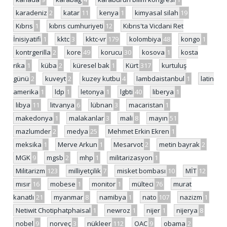
karadeniz
2
katar
11
kenya
1
kimyasal silah
19
Kıbrıs
1
kıbrıs cumhuriyeti
12
Kıbrıs'ta Vicdani Ret
İnisiyatifi
1
kktc
3
kktc-vr
179
kolombiya
48
kongo
1
kontrgerilla
2
kore
49
korucu
30
kosova
1
kosta
rika
1
küba
2
küresel bak
1
Kürt
317
kurtuluş
günü
2
kuveyt
2
kuzey kutbu
4
lambdaistanbul
1
latin
amerika
1
ldp
1
letonya
1
lgbti
40
liberya
1
libya
11
litvanya
6
lübnan
3
macaristan
1
makedonya
1
malakanlar
3
mali
8
mayın
51
mazlumder
2
medya
25
Mehmet Erkin Ekren
1
meksika
1
Merve Arkun
1
Mesarvot
2
metin bayrak
2
MGK
9
mgsb
2
mhp
1
militarizasyon
1
Militarizm
123
milliyetçilik
7
misket bombası
10
MİT
12
mısır
16
mobese
1
monitor
1
mülteci
76
murat
kanatlı
21
myanmar
8
namibya
1
nato
107
nazizm
1
Netiwit Chotiphatphaisal
1
newroz
1
nijer
1
nijerya
8
nobel
9
norveç
3
nükleer
112
OAC
9
obama
2