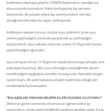
kademeye ulaşmaya çalıştım, CİMER’e başvurdum, savcılığa suç
duyurusunda bulundum. Erlere tarihi geçmiş ilaç vermem
isteniyordu. Bu yüzden erlere ilaç veremiyordum. Yeni ilaç
alındığında bile erlere bu ilaçlar verilmiyordu.
Enfeksiyon vakaları artınca, musluk suyu içtiklerini, içme suyu
temini yapılmadığını, kantinde parayla bile su satılmadığını
söylüyorlardı. Uyuz vakaları artıyordu, erlere 15-16 gündür banyo
yaptırılmadığını öğrendim.
Uyuz olmayan bir eri 17-18 gün bir odada karantinaya almışlar, erin
psikolojisi bozulmuş. Ben uyuz olmadığını söylediğimde, benim
mesleki bilgimi aşağılayan cümleler kuruluyordu. Revirdeki oksijen
tüpleri boştu. Bir atak hastasına oksijen tüpleri boş olduğu için
müdahalede bulunamadım.
“BULAŞIKLARI YIKAYAN ERLERİN ELLERİ EGZAMA OLUYORDU”
Doktorun görev tanımında olmamasına rağmen erlere aşı
yapıyordum, çünkü acemi birliğinde yapılması gereken aşılar 3-4 ay