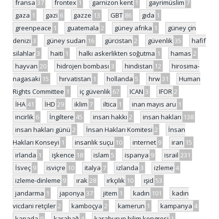
fransa
37
frontex
1
garnizon kent
1
gayrimüslim
7
gaza
1
gazi
6
gazze
13
GBT
86
gıda
1
greenpeace
1
guatemala
2
güney afrika
1
güney çin
denizi
3
güney sudan
16
gürcistan
2
güvenlik
35
hafif
silahlar
3
haiti
1
halkı askerlikten soğutma
1
hamas
2
hayvan
20
hidrojen bombası
3
hindistan
12
hirosima-
nagasaki
15
hırvatistan
1
hollanda
5
hrw
31
Human
Rights Committee
1
iç güvenlik
67
ICAN
3
IFOR
2
İHA
41
İHD
29
iklim
7
iltica
1
inan mayıs aru
1
incirlik
6
İngiltere
45
insan hakkı
2
insan hakları
138
insan hakları günü
2
İnsan Hakları Komitesi
2
İnsan
Hakları Konseyi
1
insanlık suçu
10
internet
9
iran
15
irlanda
1
işkence
18
islam
5
ispanya
9
israil
231
İsveç
9
isviçre
10
italya
7
izlanda
3
izleme
4
izleme-dinleme
9
ırak
28
ırkçılık
10
ışid
53
jandarma
1
japonya
37
jitem
1
kadın
101
kadın
vicdani retçiler
2
kamboçya
2
kamerun
1
kampanya
4
kanada
9
karabağ
4
karaburun bilim kongresi
1