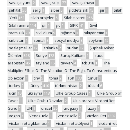
savaş oyunu
2
savaş suçu
77
savaşa hayır
1
şehitlik
56
sergi
1
siber
5
şiddetsizlik
45
şiir
4
Silah
- Yerli
162
silah projeleri
5
Silah ticareti
256
Silahlanma
114
şili
1
şiö
1
SIPRI
41
Sivil
İtaatsizlik
29
sivil ölüm
5
sığınma
1
sıkıyönetim
1
sırbistan
1
somali
8
sosyal medya
8
soykırım
15
sözleşmeli er
17
srilanka
2
sudan
12
Şüpheli Asker
Ölümleri
358
Suriye
172
Suruç Katliamı
1
suudi
arabistan
45
tayland
16
tayvan
4
tck 318
1
The
Multiplier Effect Of The Violation Of The Right To Conscientious
Objection
1
tihv
5
toma
2
TSK
188
tunus
1
turkey
2
türkiye
410
türkmenistan
2
tüsiad
6
ucm
10
ukrayna
118
Ulke Group Cases
1
Ülke Group of
Cases
1
Ülke Grubu Davaları
2
Uluslararası Vicdani Ret
Günü
1
UN
1
unicef
26
uruguay
1
uzay
1
vegan
3
Venezuela
1
venezuella
2
Vicdani Ret
1302
vicdani ret açıklaması
1
vicdani ret atölyesi
1
vicdani ret