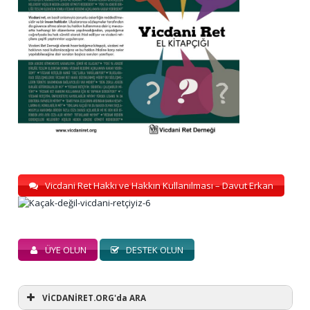
Vicdani Ret Hakkı ve Hakkın Kullanılması – Davut Erkan
ÜYE OLUN
DESTEK OLUN
VİCDANİRET.ORG'da ARA