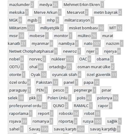
mazlumder
2
medya
25
Mehmet Erkin Ekren
1
meksika
1
Merve Arkun
1
Mesarvot
2
metin bayrak
2
MGK
9
mgsb
2
mhp
1
militarizasyon
1
Militarizm
123
milliyetçilik
7
misket bombası
10
MİT
12
mısır
16
mobese
1
monitor
1
mülteci
76
murat
kanatlı
21
myanmar
8
namibya
1
nato
107
nazizm
1
Netiwit Chotiphatphaisal
1
newroz
1
nijer
1
nijerya
8
nobel
9
norveç
3
nükleer
113
OAC
9
obama
2
ODTÜ
1
ohal
43
ortadoğu
15
osman murat ülke
2
otorite
1
Oyak
10
oyuncak silah
4
özel güvenlik
11
özel ordu
4
Pakistan
12
panel
1
papa
12
paraguay
1
PEN
1
pesco
2
peşmerge
1
pınar
selek
18
pkk
12
Polen Ünlü
1
polis
43
polonya
10
profesyonel ordu
22
QUNO
2
RAMALC
1
rapor
5
raporlama
1
report
3
roboski
34
robot
15
rojava
39
romanya
3
röportaj
2
rusya
150
sağlık
1
sahel
1
Savaş
190
savaş karşıtı
420
savaş karşıtlığı
3