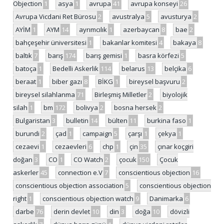
Objection
1
asya
1
avrupa
41
avrupa konseyi
26
Avrupa Vicdani Ret Bürosu
2
avustralya
5
avusturya
2
AYİM
1
AYM
14
ayrımcılık
1
azerbaycan
8
bae
2
bahçeşehir üniversitesi
1
bakanlar komitesi
4
bakaya
8
baltık
7
barış
174
barış gemisi
1
basra körfezi
5
batoça
1
Bedelli Askerlik
114
belarus
13
belçika
6
beraat
1
biber gazı
8
BİKG
1
bireysel başvuru
2
bireysel silahlanma
71
Birleşmiş Milletler
2
biyolojik
silah
1
bm
172
bolivya
2
bosna hersek
2
Bulgaristan
3
bulletin
14
bülten
11
burkina faso
1
burundi
2
çad
1
campaign
5
çarşı
1
çekya
1
cezaevi
1
cezaevleri
6
chp
1
çin
35
çınar koçgiri
doğan
3
CO
1
CO Watch
2
çocuk
150
Çocuk
askerler
45
connection e.V
7
conscientious objection
16
conscientious objection association
5
conscientious objection
right
1
conscientious objection watch
9
Danimarka
6
darbe
76
derin devlet
10
din
3
doğa
10
dövizli