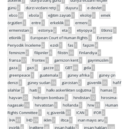
askerlik
7
dünya barış günü
1
dünya vicdani retçiler
günü
2
dürzi vicdani retçi
3
duyuru
1
e-devlet
1
ebco
64
ebola
1
eğitim zayiatı
1
ekoloji
3
emek
örgütleri
1
eritre
1
erkeklik
18
ermeni
5
ermenistan
5
estonya
2
eta
5
etiyopya
4
Etkiniz
1
etkinlik
1
European Court of Human Rights
1
Evrensel
Periyodik İnceleme
2
ezidi
1
fas
1
faşizm
4
feminizm
2
filipinler
6
filistin
36
Finlandiya
9
fransa
37
frontex
1
garnizon kent
1
gayrimüslim
7
gaza
1
gazi
6
gazze
13
GBT
86
gıda
1
greenpeace
1
guatemala
2
güney afrika
1
güney çin
denizi
3
güney sudan
16
gürcistan
2
güvenlik
35
hafif
silahlar
3
haiti
1
halkı askerlikten soğutma
1
hamas
2
hayvan
20
hidrojen bombası
3
hindistan
12
hirosima-
nagasaki
16
hırvatistan
1
hollanda
5
hrw
31
Human
Rights Committee
1
iç güvenlik
67
ICAN
3
IFOR
2
İHA
41
İHD
29
iklim
7
iltica
1
inan mayıs aru
1
incirlik
6
İngiltere
45
insan hakkı
2
insan hakları
138