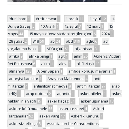
'dur' ihtarı
3
#refusewar
1
1 aralık
11
1 eylül
12
1.
Dünya Savaşı
5
10 Aralık
1
12 eylül
3
12 mart
1
15
Mayıs
44
15 mayıs dünya vicdani retçiler günü
6
2024
1
28 şubat
2
318
59
ab
24
abd
319
açlık
6
adil
yargılanma hakkı
1
Af Örgütü
61
afganistan
31
afrika
9
afrika birliği
1
agit
1
aihm
26
Akdeniz Vicdani
Ret Buluşması
6
akka
1
alevi
1
ali fikri ışık
13
almanya
128
Alper Sapan
1
amfide konuşulmayanlar
1
anarşist kadınlar
1
Anayasa Mahkemesi
4
anti-
militarizm
4
antimilitarist medya
8
antimilitarizm
97
arap
birliği
1
arap ordusu
2
arjantin
1
asker aileleri
1
asker
hakları inisiyatifi
15
asker kaçağı
31
asker uğurlama
18
askere kötü muamele
55
askeri cezaevi
4
Askeri
Harcamalar
92
askeri yargı
17
Askerlik Kanunu
1
askersiz lefkoşa
5
Association for Conscientious