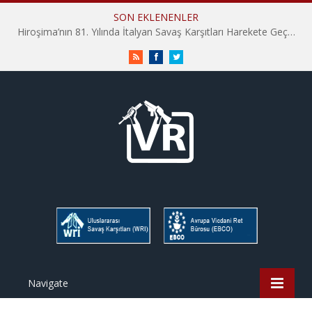
SON EKLENENLER
Hiroşima’nın 81. Yılında İtalyan Savaş Karşıtları Harekete Geçti: “Hatırlamak yeterli değil”
RSS
Facebook
Twitter
Navigate