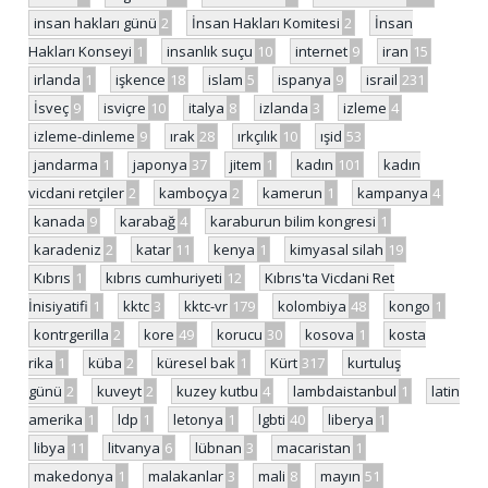
insan hakları günü
2
İnsan Hakları Komitesi
2
İnsan
Hakları Konseyi
1
insanlık suçu
10
internet
9
iran
15
irlanda
1
işkence
18
islam
5
ispanya
9
israil
231
İsveç
9
isviçre
10
italya
8
izlanda
3
izleme
4
izleme-dinleme
9
ırak
28
ırkçılık
10
ışid
53
jandarma
1
japonya
37
jitem
1
kadın
101
kadın
vicdani retçiler
2
kamboçya
2
kamerun
1
kampanya
4
kanada
9
karabağ
4
karaburun bilim kongresi
1
karadeniz
2
katar
11
kenya
1
kimyasal silah
19
Kıbrıs
1
kıbrıs cumhuriyeti
12
Kıbrıs'ta Vicdani Ret
İnisiyatifi
1
kktc
3
kktc-vr
179
kolombiya
48
kongo
1
kontrgerilla
2
kore
49
korucu
30
kosova
1
kosta
rika
1
küba
2
küresel bak
1
Kürt
317
kurtuluş
günü
2
kuveyt
2
kuzey kutbu
4
lambdaistanbul
1
latin
amerika
1
ldp
1
letonya
1
lgbti
40
liberya
1
libya
11
litvanya
6
lübnan
3
macaristan
1
makedonya
1
malakanlar
3
mali
8
mayın
51