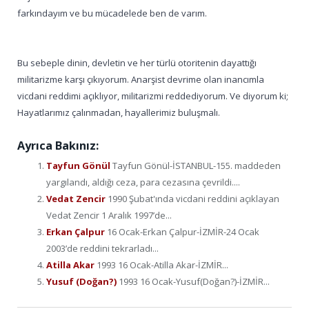
farkındayım ve bu mücadelede ben de varım.
Bu sebeple dinin, devletin ve her türlü otoritenin dayattığı
militarizme karşı çıkıyorum. Anarşist devrime olan inancımla
vicdani reddimi açıklıyor, militarizmi reddediyorum. Ve diyorum ki;
Hayatlarımız çalınmadan, hayallerimiz buluşmalı.
Ayrıca Bakınız:
Tayfun Gönül
Tayfun Gönül-İSTANBUL-155. maddeden
yargılandı, aldığı ceza, para cezasına çevrildi....
Vedat Zencir
1990 Şubat'ında vicdani reddini açıklayan
Vedat Zencir 1 Aralık 1997’de...
Erkan Çalpur
16 Ocak-Erkan Çalpur-İZMİR-24 Ocak
2003’de reddini tekrarladı...
Atilla Akar
1993 16 Ocak-Atilla Akar-İZMİR...
Yusuf (Doğan?)
1993 16 Ocak-Yusuf(Doğan?)-İZMİR...