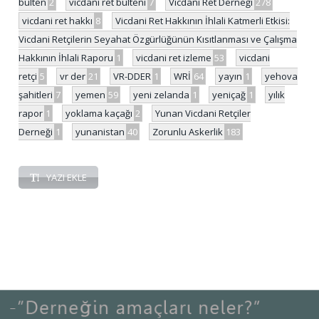
bülten
2
vicdani ret bülteni
7
Vicdani Ret Derneği
278
vicdani ret hakkı
8
Vicdani Ret Hakkının İhlali Katmerli Etkisi:
Vicdani Retçilerin Seyahat Özgürlüğünün Kısıtlanması ve Çalışma
Hakkının İhlali Raporu
1
vicdani ret izleme
53
vicdani
retçi
5
vr der
21
VR-DDER
1
WRİ
64
yayın
1
yehova
şahitleri
7
yemen
59
yeni zelanda
1
yeniçağ
1
yılık
rapor
1
yoklama kaçağı
2
Yunan Vicdani Retçiler
Derneği
1
yunanistan
40
Zorunlu Askerlik
183
YAZI EKLE