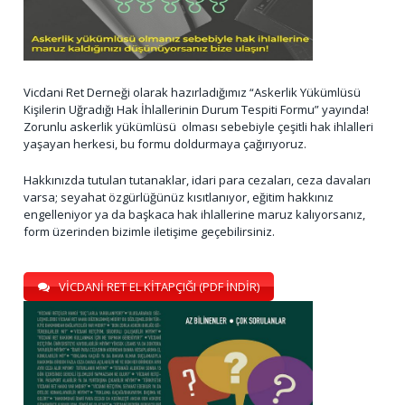
Vicdani Ret Derneği olarak hazırladığımız “Askerlik Yükümlüsü
Kişilerin Uğradığı Hak İhlallerinin Durum Tespiti Formu” yayında!
Zorunlu askerlik yükümlüsü olması sebebiyle çeşitli hak ihlalleri
yaşayan herkesi, bu formu doldurmaya çağırıyoruz.
Hakkınızda tutulan tutanaklar, idari para cezaları, ceza davaları
varsa; seyahat özgürlüğünüz kısıtlanıyor, eğitim hakkınız
engelleniyor ya da başkaca hak ihlallerine maruz kalıyorsanız,
form üzerinden bizimle iletişime geçebilirsiniz.
VİCDANİ RET EL KİTAPÇIĞI (PDF İNDİR)