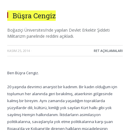
Büşra Cengiz
Boğaziçi Üniversitesi’nde yapılan Devlet Erkektir Şiddeti
Militarizm panelinde reddini açıkladı.
KASIM 25, 2014
·
RET AÇIKLAMALARI
Ben Büşra Cengiz.
20 yaşında devrimci anarşist bir kadınım. Bir kadın olduğum için
toplumun her alanında geri bırakılmış, ataerkinin gölgesinde
kalmış bir bireyim. Aynı zamanda yaşadığım topraklarda
yüzyıllardır dili, kültürü, kimliği yok sayılan Kürt halkı gibi yok
sayılmış Hemşin halkındanım. İktidarların asimilasyon
politikalarına, savaşlarıyla yok etme politikalarına karşı şuan
Rojava’da ve Kobane’de direnen halkların mücadelesinin