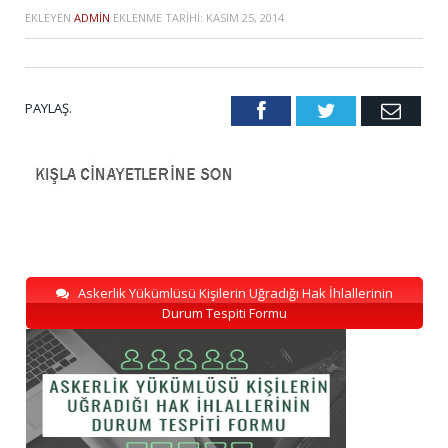
EKLEYEN
ADMIN
EKLENME TARIHI:
KASIM 25, 2014
PAYLAŞ.
Facebook
Twitter
Emai
Askerlik Yükümlüsü Kişilerin Uğradığı Hak İhlallerinin
Durum Tespiti Formu