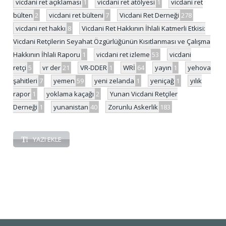
vicdani ret açıklaması
1
vicdani ret atölyesi
1
vicdani ret
bülten
2
vicdani ret bülteni
7
Vicdani Ret Derneği
278
vicdani ret hakkı
8
Vicdani Ret Hakkının İhlali Katmerli Etkisi:
Vicdani Retçilerin Seyahat Özgürlüğünün Kısıtlanması ve Çalışma
Hakkının İhlali Raporu
1
vicdani ret izleme
53
vicdani
retçi
5
vr der
21
VR-DDER
1
WRİ
64
yayın
1
yehova
şahitleri
7
yemen
59
yeni zelanda
1
yeniçağ
1
yılık
rapor
1
yoklama kaçağı
2
Yunan Vicdani Retçiler
Derneği
1
yunanistan
40
Zorunlu Askerlik
183
YAZI EKLE