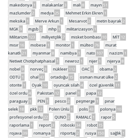
makedonya
1
malakanlar
3
mali
8
mayın
51
mazlumder
2
medya
25
Mehmet Erkin Ekren
1
meksika
1
Merve Arkun
1
Mesarvot
2
metin bayrak
2
MGK
9
mgsb
2
mhp
1
militarizasyon
1
Militarizm
123
milliyetçilik
7
misket bombası
10
MİT
12
mısır
16
mobese
1
monitor
1
mülteci
76
murat
kanatlı
21
myanmar
8
namibya
1
nato
107
nazizm
1
Netiwit Chotiphatphaisal
1
newroz
1
nijer
1
nijerya
8
nobel
9
norveç
3
nükleer
112
OAC
9
obama
2
ODTÜ
1
ohal
43
ortadoğu
15
osman murat ülke
2
otorite
1
Oyak
10
oyuncak silah
4
özel güvenlik
11
özel ordu
4
Pakistan
12
panel
1
papa
12
paraguay
1
PEN
1
pesco
2
peşmerge
1
pınar
selek
18
pkk
12
Polen Ünlü
1
polis
43
polonya
10
profesyonel ordu
22
QUNO
2
RAMALC
1
rapor
5
raporlama
1
report
3
roboski
34
robot
15
rojava
39
romanya
3
röportaj
2
rusya
150
sağlık
1