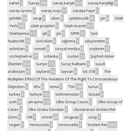
sahel
1
Savaş
190
savaş karşıtı
420
savaş karşıtlığı
3
savaş oyunu
2
savaş suçu
77
savaşa hayır
1
şehitlik
56
sergi
1
siber
5
şiddetsizlik
45
şiir
4
Silah
- Yerli
162
silah projeleri
5
Silah ticareti
256
Silahlanma
114
şili
1
şiö
1
SIPRI
41
Sivil
İtaatsizlik
29
sivil ölüm
5
sığınma
1
sıkıyönetim
1
sırbistan
1
somali
8
sosyal medya
8
soykırım
15
sözleşmeli er
17
srilanka
2
sudan
12
Şüpheli Asker
Ölümleri
358
Suriye
172
Suruç Katliamı
1
suudi
arabistan
45
tayland
16
tayvan
4
tck 318
1
The
Multiplier Effect Of The Violation Of The Right To Conscientious
Objection
1
tihv
5
toma
2
TSK
188
tunus
1
turkey
2
türkiye
410
türkmenistan
2
tüsiad
6
ucm
10
ukrayna
118
Ulke Group Cases
1
Ülke Group of
Cases
1
Ülke Grubu Davaları
2
Uluslararası Vicdani Ret
Günü
1
UN
1
unicef
26
uruguay
1
uzay
1
vegan
3
Venezuela
1
venezuella
2
Vicdani Ret
1302