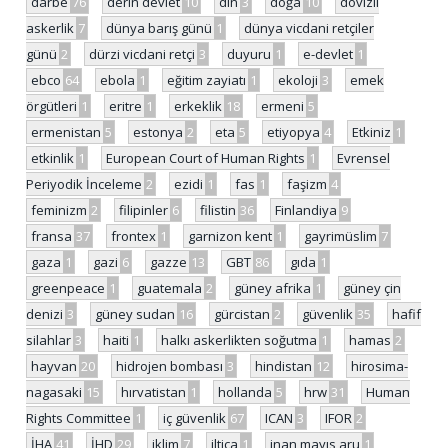
darbe
76
derin devlet
10
din
3
doğa
10
dövizli
askerlik
7
dünya barış günü
1
dünya vicdani retçiler
günü
2
dürzi vicdani retçi
3
duyuru
1
e-devlet
1
ebco
64
ebola
1
eğitim zayiatı
1
ekoloji
3
emek
örgütleri
1
eritre
1
erkeklik
18
ermeni
5
ermenistan
5
estonya
2
eta
5
etiyopya
4
Etkiniz
1
etkinlik
1
European Court of Human Rights
1
Evrensel
Periyodik İnceleme
2
ezidi
1
fas
1
faşizm
4
feminizm
2
filipinler
6
filistin
36
Finlandiya
9
fransa
37
frontex
1
garnizon kent
1
gayrimüslim
7
gaza
1
gazi
6
gazze
13
GBT
86
gıda
1
greenpeace
1
guatemala
2
güney afrika
1
güney çin
denizi
3
güney sudan
16
gürcistan
2
güvenlik
35
hafif
silahlar
3
haiti
1
halkı askerlikten soğutma
1
hamas
2
hayvan
20
hidrojen bombası
3
hindistan
12
hirosima-
nagasaki
15
hırvatistan
1
hollanda
5
hrw
31
Human
Rights Committee
1
iç güvenlik
67
ICAN
3
IFOR
2
İHA
41
İHD
29
iklim
7
iltica
1
inan mayıs aru
1