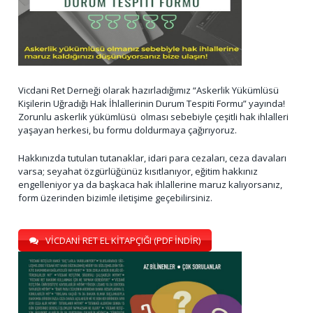
Vicdani Ret Derneği olarak hazırladığımız “Askerlik Yükümlüsü
Kişilerin Uğradığı Hak İhlallerinin Durum Tespiti Formu” yayında!
Zorunlu askerlik yükümlüsü olması sebebiyle çeşitli hak ihlalleri
yaşayan herkesi, bu formu doldurmaya çağırıyoruz.
Hakkınızda tutulan tutanaklar, idari para cezaları, ceza davaları
varsa; seyahat özgürlüğünüz kısıtlanıyor, eğitim hakkınız
engelleniyor ya da başkaca hak ihlallerine maruz kalıyorsanız,
form üzerinden bizimle iletişime geçebilirsiniz.
VİCDANİ RET EL KİTAPÇIĞI (PDF İNDİR)