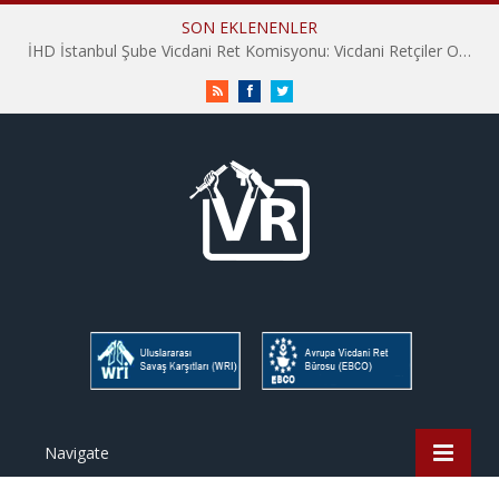
SON EKLENENLER
İHD İstanbul Şube Vicdani Ret Komisyonu: Vicdani Retçiler Olarak Destek İçin Buradayız!
RSS
Facebook
Twitter
Navigate