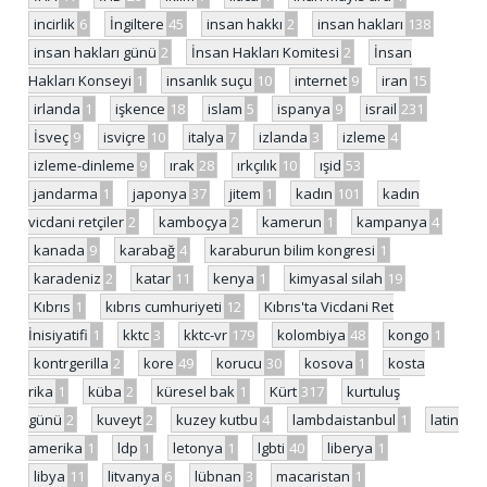
incirlik
6
İngiltere
45
insan hakkı
2
insan hakları
138
insan hakları günü
2
İnsan Hakları Komitesi
2
İnsan
Hakları Konseyi
1
insanlık suçu
10
internet
9
iran
15
irlanda
1
işkence
18
islam
5
ispanya
9
israil
231
İsveç
9
isviçre
10
italya
7
izlanda
3
izleme
4
izleme-dinleme
9
ırak
28
ırkçılık
10
ışid
53
jandarma
1
japonya
37
jitem
1
kadın
101
kadın
vicdani retçiler
2
kamboçya
2
kamerun
1
kampanya
4
kanada
9
karabağ
4
karaburun bilim kongresi
1
karadeniz
2
katar
11
kenya
1
kimyasal silah
19
Kıbrıs
1
kıbrıs cumhuriyeti
12
Kıbrıs'ta Vicdani Ret
İnisiyatifi
1
kktc
3
kktc-vr
179
kolombiya
48
kongo
1
kontrgerilla
2
kore
49
korucu
30
kosova
1
kosta
rika
1
küba
2
küresel bak
1
Kürt
317
kurtuluş
günü
2
kuveyt
2
kuzey kutbu
4
lambdaistanbul
1
latin
amerika
1
ldp
1
letonya
1
lgbti
40
liberya
1
libya
11
litvanya
6
lübnan
3
macaristan
1