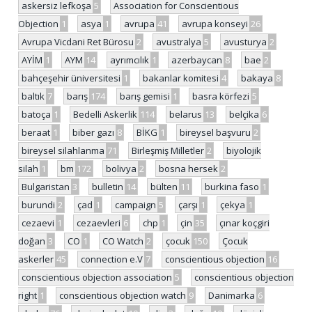
askersiz lefkoşa
5
Association for Conscientious
Objection
1
asya
1
avrupa
41
avrupa konseyi
26
Avrupa Vicdani Ret Bürosu
2
avustralya
5
avusturya
2
AYİM
1
AYM
14
ayrımcılık
1
azerbaycan
8
bae
2
bahçeşehir üniversitesi
1
bakanlar komitesi
4
bakaya
8
baltık
7
barış
174
barış gemisi
1
basra körfezi
5
batoça
1
Bedelli Askerlik
114
belarus
13
belçika
6
beraat
1
biber gazı
8
BİKG
1
bireysel başvuru
2
bireysel silahlanma
71
Birleşmiş Milletler
2
biyolojik
silah
1
bm
172
bolivya
2
bosna hersek
2
Bulgaristan
3
bulletin
14
bülten
11
burkina faso
1
burundi
2
çad
1
campaign
5
çarşı
1
çekya
1
cezaevi
1
cezaevleri
6
chp
1
çin
35
çınar koçgiri
doğan
3
CO
1
CO Watch
2
çocuk
150
Çocuk
askerler
45
connection e.V
7
conscientious objection
16
conscientious objection association
5
conscientious objection
right
1
conscientious objection watch
9
Danimarka
6