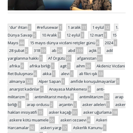
'dur' ihtarı
3
#refusewar
1
1 aralık
11
1 eylül
12
1.
Dünya Savaşı
5
10 Aralık
1
12 eylül
3
12 mart
1
15
Mayıs
44
15 mayıs dünya vicdani retçiler günü
6
2024
1
28 şubat
2
318
59
ab
24
abd
319
açlık
6
adil
yargılanma hakkı
1
Af Örgütü
61
afganistan
31
afrika
9
afrika birliği
1
agit
1
aihm
26
Akdeniz Vicdani
Ret Buluşması
6
akka
1
alevi
1
ali fikri ışık
13
almanya
128
Alper Sapan
1
amfide konuşulmayanlar
1
anarşist kadınlar
1
Anayasa Mahkemesi
4
anti-
militarizm
4
antimilitarist medya
8
antimilitarizm
97
arap
birliği
1
arap ordusu
2
arjantin
1
asker aileleri
1
asker
hakları inisiyatifi
15
asker kaçağı
31
asker uğurlama
18
askere kötü muamele
55
askeri cezaevi
4
Askeri
Harcamalar
92
askeri yargı
17
Askerlik Kanunu
1