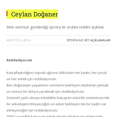
Ceylan Doğaner
Web sitemize gönderdiği eposta ile vicdani reddini açıkladı.
AĞUSTOS 5, 2014
·
EPOSTA ILE
,
RET AÇIKLAMALARI
Reddediyorum
Kutsallaştırdığınız toprak uğruna öldürülen her kadın, her çocuk
ve her erkek için reddediyorum.
Ben doğmadan yaşamımın sınırlarını belirleyen iktidarları yıkmak
ve sınırsız bir dünya yaratmak için reddediyorum.
Sistemin çarkı olmayı erkeklikle kutsayan askerlik sisteminize tek
bir arkadaşımı itmeyeceğim ve asker bekleyen tek bir kadın var
etmeyeceğim için reddediyorum.
’’ERK’’i ve erilliği kutsayan erkek devlet ahlakınızın gölgesinde