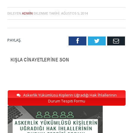
EKLEYEN
ADMIN
EKLENME TARIHI:
AĞUSTOS 5, 2014
PAYLAŞ.
Facebook
Twitter
Emai
Askerlik Yükümlüsü Kişilerin Uğradığı Hak İhlallerinin
Durum Tespiti Formu