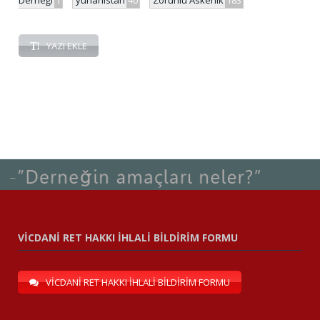
Derneği
1
yunanistan
40
Zorunlu Askerlik
183
YAZI EKLE
VİCDANİ RET HAKKI İHLALİ BİLDİRİM FORMU
VİCDANİ RET HAKKI İHLALİ BİLDİRİM FORMU