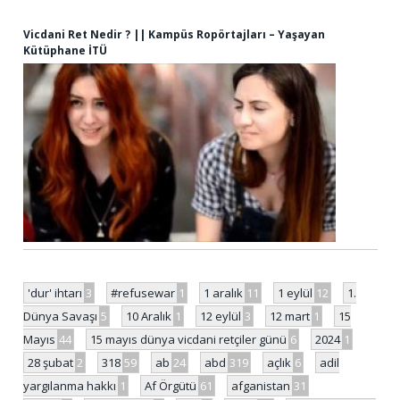
Vicdani Ret Nedir ? || Kampüs Ropörtajları – Yaşayan
Kütüphane İTÜ
'dur' ihtarı
3
#refusewar
1
1 aralık
11
1 eylül
12
1.
Dünya Savaşı
5
10 Aralık
1
12 eylül
3
12 mart
1
15
Mayıs
44
15 mayıs dünya vicdani retçiler günü
6
2024
1
28 şubat
2
318
59
ab
24
abd
319
açlık
6
adil
yargılanma hakkı
1
Af Örgütü
61
afganistan
31