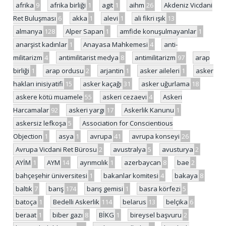
afrika
9
afrika birliği
1
agit
1
aihm
26
Akdeniz Vicdani
Ret Buluşması
6
akka
1
alevi
1
ali fikri ışık
13
almanya
128
Alper Sapan
1
amfide konuşulmayanlar
1
anarşist kadınlar
1
Anayasa Mahkemesi
4
anti-
militarizm
4
antimilitarist medya
8
antimilitarizm
97
arap
birliği
1
arap ordusu
2
arjantin
1
asker aileleri
1
asker
hakları inisiyatifi
15
asker kaçağı
31
asker uğurlama
18
askere kötü muamele
55
askeri cezaevi
4
Askeri
Harcamalar
92
askeri yargı
17
Askerlik Kanunu
1
askersiz lefkoşa
5
Association for Conscientious
Objection
1
asya
1
avrupa
41
avrupa konseyi
26
Avrupa Vicdani Ret Bürosu
2
avustralya
5
avusturya
2
AYİM
1
AYM
14
ayrımcılık
1
azerbaycan
8
bae
2
bahçeşehir üniversitesi
1
bakanlar komitesi
4
bakaya
8
baltık
7
barış
174
barış gemisi
1
basra körfezi
5
batoça
1
Bedelli Askerlik
114
belarus
13
belçika
6
beraat
1
biber gazı
8
BİKG
1
bireysel başvuru
2