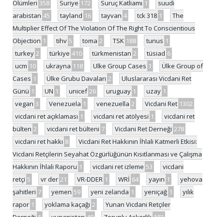
Ölümleri
358
Suriye
172
Suruç Katliamı
1
suudi
arabistan
45
tayland
16
tayvan
4
tck 318
1
The
Multiplier Effect Of The Violation Of The Right To Conscientious
Objection
1
tihv
5
toma
2
TSK
188
tunus
1
turkey
2
türkiye
410
türkmenistan
2
tüsiad
6
ucm
10
ukrayna
118
Ulke Group Cases
1
Ülke Group of
Cases
1
Ülke Grubu Davaları
2
Uluslararası Vicdani Ret
Günü
1
UN
1
unicef
26
uruguay
1
uzay
1
vegan
3
Venezuela
1
venezuella
2
Vicdani Ret
1302
vicdani ret açıklaması
1
vicdani ret atölyesi
1
vicdani ret
bülten
2
vicdani ret bülteni
7
Vicdani Ret Derneği
278
vicdani ret hakkı
8
Vicdani Ret Hakkının İhlali Katmerli Etkisi:
Vicdani Retçilerin Seyahat Özgürlüğünün Kısıtlanması ve Çalışma
Hakkının İhlali Raporu
1
vicdani ret izleme
53
vicdani
retçi
5
vr der
21
VR-DDER
1
WRİ
64
yayın
1
yehova
şahitleri
7
yemen
59
yeni zelanda
1
yeniçağ
1
yılık
rapor
1
yoklama kaçağı
2
Yunan Vicdani Retçiler