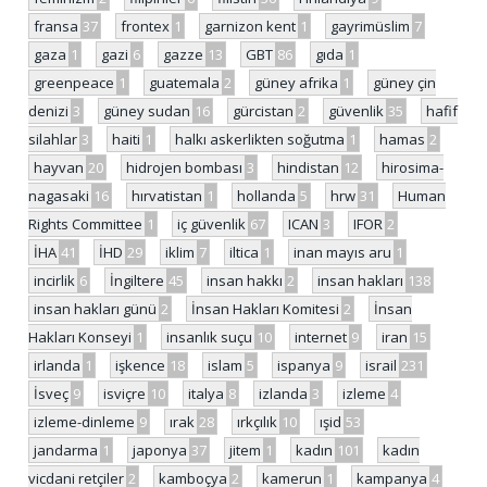
fransa
37
frontex
1
garnizon kent
1
gayrimüslim
7
gaza
1
gazi
6
gazze
13
GBT
86
gıda
1
greenpeace
1
guatemala
2
güney afrika
1
güney çin
denizi
3
güney sudan
16
gürcistan
2
güvenlik
35
hafif
silahlar
3
haiti
1
halkı askerlikten soğutma
1
hamas
2
hayvan
20
hidrojen bombası
3
hindistan
12
hirosima-
nagasaki
16
hırvatistan
1
hollanda
5
hrw
31
Human
Rights Committee
1
iç güvenlik
67
ICAN
3
IFOR
2
İHA
41
İHD
29
iklim
7
iltica
1
inan mayıs aru
1
incirlik
6
İngiltere
45
insan hakkı
2
insan hakları
138
insan hakları günü
2
İnsan Hakları Komitesi
2
İnsan
Hakları Konseyi
1
insanlık suçu
10
internet
9
iran
15
irlanda
1
işkence
18
islam
5
ispanya
9
israil
231
İsveç
9
isviçre
10
italya
8
izlanda
3
izleme
4
izleme-dinleme
9
ırak
28
ırkçılık
10
ışid
53
jandarma
1
japonya
37
jitem
1
kadın
101
kadın
vicdani retçiler
2
kamboçya
2
kamerun
1
kampanya
4