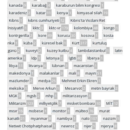
kanada
9
karabağ
4
karaburun bilim kongresi
1
karadeniz
2
katar
11
kenya
1
kimyasal silah
19
Kıbrıs
1
kıbrıs cumhuriyeti
12
Kıbrıs'ta Vicdani Ret
İnisiyatifi
1
kktc
3
kktc-vr
179
kolombiya
48
kongo
1
kontrgerilla
2
kore
49
korucu
30
kosova
1
kosta
rika
1
küba
2
küresel bak
1
Kürt
317
kurtuluş
günü
2
kuveyt
2
kuzey kutbu
4
lambdaistanbul
1
latin
amerika
1
ldp
1
letonya
1
lgbti
40
liberya
1
libya
11
litvanya
6
lübnan
3
macaristan
1
makedonya
1
malakanlar
3
mali
8
mayın
51
mazlumder
2
medya
25
Mehmet Erkin Ekren
1
meksika
1
Merve Arkun
1
Mesarvot
2
metin bayrak
2
MGK
9
mgsb
2
mhp
1
militarizasyon
1
Militarizm
123
milliyetçilik
7
misket bombası
10
MİT
12
mısır
16
mobese
1
monitor
1
mülteci
76
murat
kanatlı
21
myanmar
8
namibya
1
nato
107
nazizm
1
Netiwit Chotiphatphaisal
1
newroz
1
nijer
1
nijerya
8