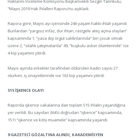
Haklarını İnceleme Komisyonu Başkanvekili Sezgin Tanrıkulu,
“Mayıs 2019 Hak İhlalleri Raporu’nu açıkladı.
Rapora göre, Mayıs ayı içerisinde 246 yaşam hakkı ihlali yaşandı.
Bunlardan “yargısız infaz, dur ihtarı, rastgele ateş açma olayları”
kapsamında 1, “yasa dışı örgüt saldırılarında” biri çocuk olmak
üzere 2, “silahlı çatışmalarda” 49, “kuşkulu asker ölümlerinde” ise
4 kişi yaşamını yitirdi.
Mayıs ayında erkekler tarafından öldürülen kadın sayısı 27
olurken, iş cinayetlerinde ise 163 kişi yaşamını yitirdi.
515 İŞKENCE OLAYI
Raporda işkence vakalarına dair toplam 515 ihlalin yaşandığına
yer verildi. Bu sayıdan 364’ü doğrudan “işkence” kapsamında,
151’i “işkence ve kötü muamele” kapsamında yaşandı.
9 GAZETECİ GÖZALTINA ALINDI, 6 AKADEMİSYEN