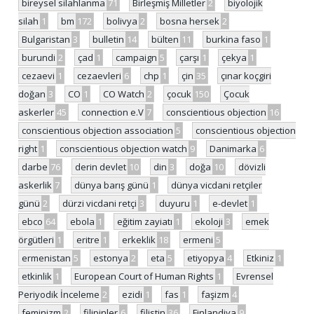
bireysel silahlanma
71
Birleşmiş Milletler
2
biyolojik
silah
1
bm
172
bolivya
2
bosna hersek
2
Bulgaristan
3
bulletin
14
bülten
11
burkina faso
1
burundi
2
çad
1
campaign
5
çarşı
1
çekya
1
cezaevi
1
cezaevleri
6
chp
1
çin
35
çınar koçgiri
doğan
3
CO
1
CO Watch
2
çocuk
150
Çocuk
askerler
45
connection e.V
7
conscientious objection
16
conscientious objection association
5
conscientious objection
right
1
conscientious objection watch
9
Danimarka
6
darbe
76
derin devlet
10
din
3
doğa
10
dövizli
askerlik
7
dünya barış günü
1
dünya vicdani retçiler
günü
2
dürzi vicdani retçi
3
duyuru
1
e-devlet
1
ebco
64
ebola
1
eğitim zayiatı
1
ekoloji
3
emek
örgütleri
1
eritre
1
erkeklik
18
ermeni
5
ermenistan
5
estonya
2
eta
5
etiyopya
4
Etkiniz
1
etkinlik
1
European Court of Human Rights
1
Evrensel
Periyodik İnceleme
2
ezidi
1
fas
1
faşizm
4
feminizm
2
filipinler
6
filistin
36
Finlandiya
9