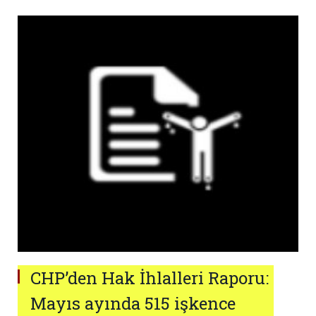
CHP’den Hak İhlalleri Raporu:
Mayıs ayında 515 işkence