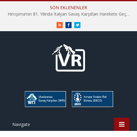
SON EKLENENLER
Hiroşima’nın 81. Yılında İtalyan Savaş Karşıtları Harekete Geçti: “Hatırlamak yeterli değil”
RSS
Facebook
Twitter
Navigate