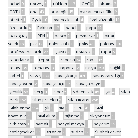
nobel
9
norveç
3
nükleer
113
OAC
9
obama
2
ODTÜ
1
ohal
43
ortadoğu
15
osman murat ülke
2
otorite
1
Oyak
10
oyuncak silah
4
özel güvenlik
11
özel ordu
4
Pakistan
12
panel
1
papa
12
paraguay
1
PEN
1
pesco
2
peşmerge
1
pınar
selek
18
pkk
12
Polen Ünlü
1
polis
43
polonya
10
profesyonel ordu
22
QUNO
2
RAMALC
1
rapor
5
raporlama
1
report
3
roboski
34
robot
15
rojava
39
romanya
3
röportaj
2
rusya
150
sağlık
1
sahel
1
Savaş
190
savaş karşıtı
420
savaş karşıtlığı
3
savaş oyunu
2
savaş suçu
77
savaşa hayır
1
şehitlik
56
sergi
1
siber
5
şiddetsizlik
45
şiir
4
Silah
- Yerli
162
silah projeleri
5
Silah ticareti
256
Silahlanma
114
şili
1
şiö
1
SIPRI
41
Sivil
İtaatsizlik
29
sivil ölüm
5
sığınma
1
sıkıyönetim
1
sırbistan
1
somali
8
sosyal medya
8
soykırım
15
sözleşmeli er
17
srilanka
2
sudan
12
Şüpheli Asker