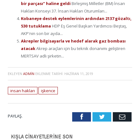
bir parçası” haline geldi
Birleşmiş Milletler (BM) İnsan
Hakları Konseyi 37. İnsan Hakları Oturumları...
Kobaneye destek eylemlerinin ardından 2137 gözaltı,
530 tutuklama
HDP Eş Genel Başkan Yardımcısı Beştaş,
AKP'nin son bir ayda...
Akrepler bilgisayarla ve hedef alarak gaz bombası
atacak
Akrep araçları için bu teknik donanımı geliştiren
MERTSAV adlı şirketin...
EKLEYEN
ADMIN
EKLENME TARIHI:
HAZIRAN 11, 2019
insan hakları
işkence
PAYLAŞ.
Facebook
Twitter
Emai