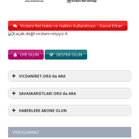
Vicdani Ret Hakkı ve Hakkın Kullanılması – Davut Erkan
ÜYE OLUN
DESTEK OLUN
VİCDANİRET.ORG'da ARA
SAVASKARSİTLARİ.ORG'da ARA
HABERLERE ABONE OLUN
VIDEOLARIMIZ