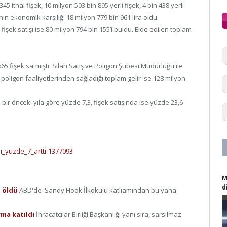
ithal fişek, 10 milyon 503 bin 895 yerli fişek, 4 bin 438 yerli
nın ekonomik karşılığı 18 milyon 779 bin 961 lira oldu.
fişek satışı ise 80 milyon 794 bin 155’i buldu. Elde edilen toplam
65 fişek satmıştı. Silah Satış ve Poligon Şubesi Müdürlüğü ile
ligon faaliyetlerinden sağladığı toplam gelir ise 128 milyon
ir önceki yıla göre yüzde 7,3, fişek satışında ise yüzde 23,6
i_yuzde_7_artti-1377093
M
d
i öldü
ABD'de 'Sandy Hook İlkokulu katliamından bu yana
rma katıldı
İhracatçılar Birliği Başkanlığı yanı sıra, sarsılmaz