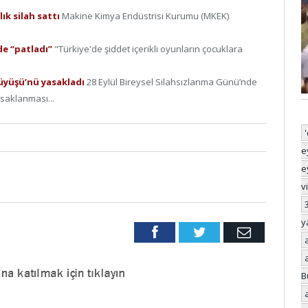
lık silah sattı
Makine Kimya Endüstrisi Kurumu (MKEK)
de “patladı”
"Türkiye'de şiddet içerikli oyunların çocuklara
rüyüşü’nü yasakladı
28 Eylül Bireysel Silahsızlanma Günü’nde
saklanması...
e
e
v
y
Facebook
Twitter
Email
B