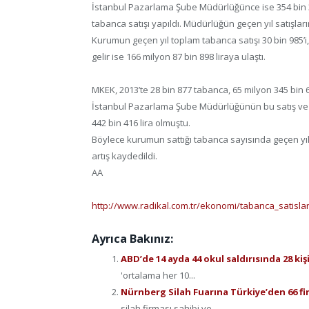
İstanbul Pazarlama Şube Müdürlüğünce ise 354 bin 345 
tabanca satışı yapıldı. Müdürlüğün geçen yıl satışları
Kurumun geçen yıl toplam tabanca satışı 30 bin 985’i, 
gelir ise 166 milyon 87 bin 898 liraya ulaştı.
MKEK, 2013’te 28 bin 877 tabanca, 65 milyon 345 bin 6
İstanbul Pazarlama Şube Müdürlüğünün bu satış ve po
442 bin 416 lira olmuştu.
Böylece kurumun sattığı tabanca sayısında geçen yıl b
artış kaydedildi.
AA
http://www.radikal.com.tr/ekonomi/tabanca_satislar
Ayrıca Bakınız:
ABD’de 14 ayda 44 okul saldırısında 28 kiş
'ortalama her 10...
Nürnberg Silah Fuarına Türkiye’den 66 fi
silah firması sahibi ve...