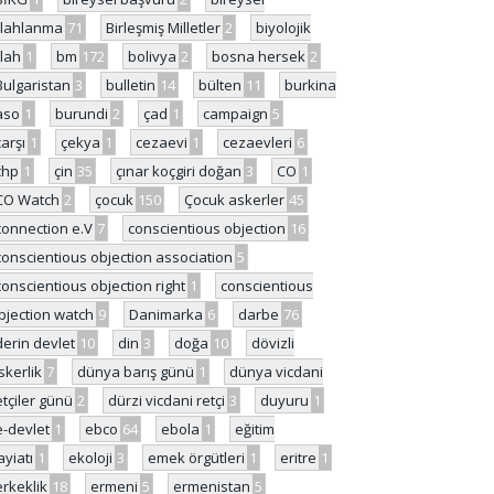
ilahlanma
71
Birleşmiş Milletler
2
biyolojik
ilah
1
bm
172
bolivya
2
bosna hersek
2
Bulgaristan
3
bulletin
14
bülten
11
burkina
aso
1
burundi
2
çad
1
campaign
5
çarşı
1
çekya
1
cezaevi
1
cezaevleri
6
chp
1
çin
35
çınar koçgiri doğan
3
CO
1
CO Watch
2
çocuk
150
Çocuk askerler
45
connection e.V
7
conscientious objection
16
conscientious objection association
5
conscientious objection right
1
conscientious
bjection watch
9
Danimarka
6
darbe
76
derin devlet
10
din
3
doğa
10
dövizli
skerlik
7
dünya barış günü
1
dünya vicdani
etçiler günü
2
dürzi vicdani retçi
3
duyuru
1
e-devlet
1
ebco
64
ebola
1
eğitim
ayiatı
1
ekoloji
3
emek örgütleri
1
eritre
1
erkeklik
18
ermeni
5
ermenistan
5