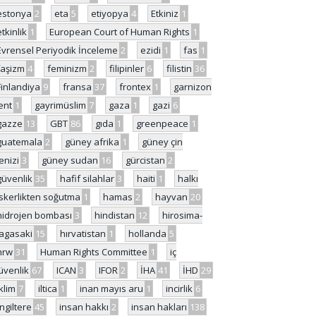
estonya
2
eta
5
etiyopya
4
Etkiniz
1
etkinlik
1
European Court of Human Rights
1
Evrensel Periyodik İnceleme
2
ezidi
1
fas
1
faşizm
4
feminizm
2
filipinler
6
filistin
36
Finlandiya
9
fransa
37
frontex
1
garnizon
ent
1
gayrimüslim
7
gaza
1
gazi
6
gazze
13
GBT
86
gıda
1
greenpeace
1
guatemala
2
güney afrika
1
güney çin
enizi
3
güney sudan
16
gürcistan
2
güvenlik
35
hafif silahlar
3
haiti
1
halkı
skerlikten soğutma
1
hamas
2
hayvan
20
hidrojen bombası
3
hindistan
12
hirosima-
agasaki
15
hırvatistan
1
hollanda
5
hrw
31
Human Rights Committee
1
iç
üvenlik
67
ICAN
3
IFOR
2
İHA
41
İHD
29
iklim
7
iltica
1
inan mayıs aru
1
incirlik
6
İngiltere
45
insan hakkı
2
insan hakları
138