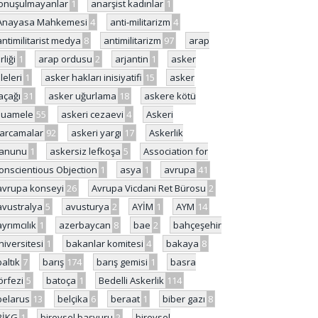
onuşulmayanlar
1
anarşist kadınlar
1
Anayasa Mahkemesi
4
anti-militarizm
4
antimilitarist medya
8
antimilitarizm
97
arap
rliği
1
arap ordusu
2
arjantin
1
asker
ileleri
1
asker hakları inisiyatifi
15
asker
açağı
31
asker uğurlama
18
askere kötü
uamele
55
askeri cezaevi
4
Askeri
arcamalar
92
askeri yargı
17
Askerlik
anunu
1
askersiz lefkoşa
5
Association for
onscientious Objection
1
asya
1
avrupa
41
avrupa konseyi
26
Avrupa Vicdani Ret Bürosu
2
avustralya
5
avusturya
2
AYİM
1
AYM
14
ayrımcılık
1
azerbaycan
8
bae
2
bahçeşehir
niversitesi
1
bakanlar komitesi
4
bakaya
8
baltık
7
barış
174
barış gemisi
1
basra
örfezi
5
batoça
1
Bedelli Askerlik
114
belarus
13
belçika
6
beraat
1
biber gazı
8
BİKG
1
bireysel başvuru
2
bireysel