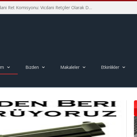
İHD İstanbul Şube Vicdani Ret Komisyonu: Vicdani Retçiler Olarak Destek İçin Buradayız!
em
Bizden
Makaleler
Etkinlikler