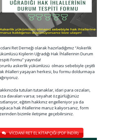
icdani Ret Derneği olarak hazırladığımız “Askerlik
ükümlüsü Kişilerin Uğradığı Hak İhlallerinin Durum
espiti Formu” yayında!
orunlu askerlik yükümlüsü olması sebebiyle çeşitli
ak ihlalleri yaşayan herkesi, bu formu doldurmaya
ağırıyoruz.
akkınızda tutulan tutanaklar, idari para cezaları,
eza davaları varsa; seyahat özgürlüğünüz
ısıtlanıyor, eğitim hakkınız engelleniyor ya da
aşkaca hak ihlallerine maruz kalıyorsanız, form
zerinden bizimle iletişime geçebilirsiniz.
VİCDANİ RET EL KİTAPÇIĞI (PDF İNDİR)