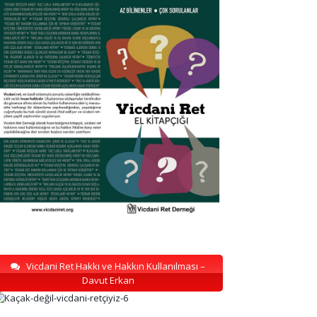
Vicdani Ret Hakkı ve Hakkın Kullanılması –
Davut Erkan