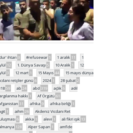
'dur' ihtarı
3
#refusewar
1
1 aralık
11
1
ylül
12
1. Dünya Savaşı
5
10 Aralık
1
12
ylül
3
12 mart
1
15 Mayıs
44
15 mayıs dünya
icdani retçiler günü
6
2024
1
28 şubat
2
318
59
ab
24
abd
319
açlık
6
adil
argılanma hakkı
1
Af Örgütü
61
afganistan
31
afrika
9
afrika birliği
1
agit
1
aihm
26
Akdeniz Vicdani Ret
uluşması
6
akka
1
alevi
1
ali fikri ışık
13
almanya
128
Alper Sapan
1
amfide