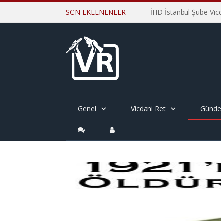
SON EKLENENLER
Genel
Vicdani Ret
Günd