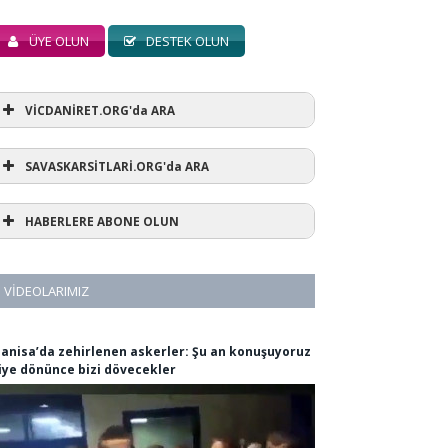
ÜYE OLUN
DESTEK OLUN
VİCDANİRET.ORG'da ARA
SAVASKARSİTLARİ.ORG'da ARA
HABERLERE ABONE OLUN
VIDEOLARIMIZ
anisa’da zehirlenen askerler: Şu an konuşuyoruz
iye dönünce bizi dövecekler