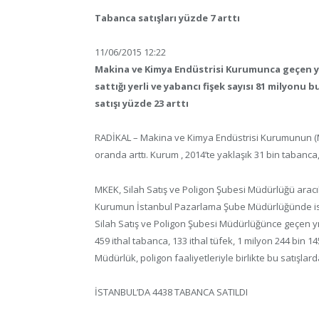
Tabanca satışları yüzde 7 arttı
11/06/2015 12:22
Makina ve Kimya Endüstrisi Kurumunca geçen yıl
sattığı yerli ve yabancı fişek sayısı 81 milyonu b
satışı yüzde 23 arttı
RADİKAL – Makina ve Kimya Endüstrisi Kurumunun (MKEK
oranda arttı. Kurum , 2014’te yaklaşık 31 bin tabanca, 
MKEK, Silah Satış ve Poligon Şubesi Müdürlüğü aracılığıy
Kurumun İstanbul Pazarlama Şube Müdürlüğünde ise yer
Silah Satış ve Poligon Şubesi Müdürlüğünce geçen yıl 1
459 ithal tabanca, 133 ithal tüfek, 1 milyon 244 bin 145 
Müdürlük, poligon faaliyetleriyle birlikte bu satışlarda
İSTANBUL’DA 4438 TABANCA SATILDI