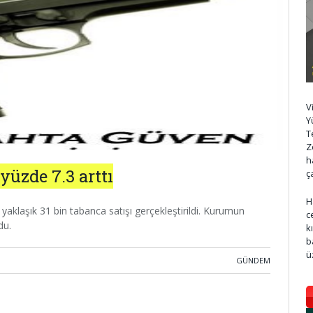
V
Y
T
Z
h
yüzde 7.3 arttı
ç
H
aklaşık 31 bin tabanca satışı gerçekleştirildi. Kurumun
c
du.
k
b
ü
GÜNDEM