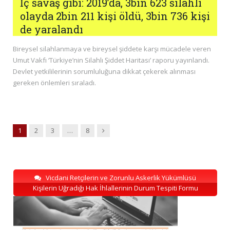
İç savaş gibi: 2019’da, 3bin 623 silahlı
olayda 2bin 211 kişi öldü, 3bin 736 kişi
de yaralandı
Bireysel silahlanmaya ve bireysel şiddete karşı mücadele veren
Umut Vakfı ‘Türkiye’nin Silahlı Şiddet Haritası’ raporu yayınlandı.
Devlet yetkililerinin sorumluluğuna dikkat çekerek alınması
gereken önlemleri sıraladı.
Next
1
2
3
…
8
Vicdani Retçilerin ve Zorunlu Askerlik Yükümlüsü
Kişilerin Uğradığı Hak İhlallerinin Durum Tespiti Formu