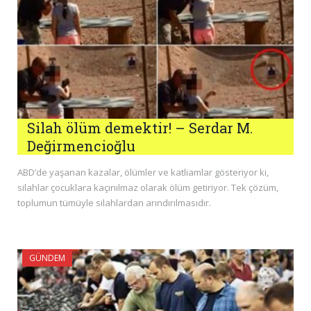
Silah ölüm demektir! – Serdar M.
Değirmencioğlu
ABD’de yaşanan kazalar, ölümler ve katliamlar gösteriyor ki,
silahlar çocuklara kaçınılmaz olarak ölüm getiriyor. Tek çözüm,
toplumun tümüyle silahlardan arındırılmasıdır.
GÜNDEM