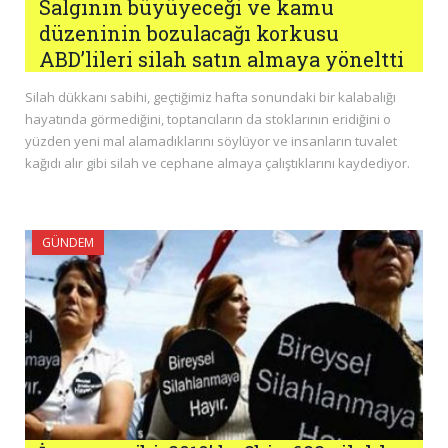
Salgının büyüyeceği ve kamu
düzeninin bozulacağı korkusu
ABD’lileri silah satın almaya yöneltti
Silah dükkanı sabihi, geçtiğimiz hafta sonundaki bir kalabalığı
hayatında görmediğini, toptancıların da stoklarının eridiğini o
yüzden yeni mal alamadıklarını söylüyor ve insanların tuvalet
kağıdı alır gibi silah ve cephane almaya çalıştıklarını kaydediyor.
GÜNDEM