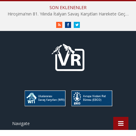
SON EKLENENLER
Hiroşima’nın 81. Yılında İtalyan Savaş Karşıtları Harekete Geçti: “Hatırlamak yeterli değil”
RSS
Facebook
Twitter
Navigate