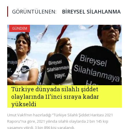
GÖRÜNTÜLENEN:
BIREYSEL SILAHLANMA
GÜNDEM
Türkiye dünyada silahlı şiddet
olaylarında 11’inci sıraya kadar
yükseldi
Umut Vakfı’nın hazırladığı “Türkiye Silahlı Şiddet Haritası 2021
Raporu”na göre, 2021 yılında silahlı olaylarda 2 bin 145 kişi
yaşamını yitirdi, 3 bin 896 kişi yaralandı.