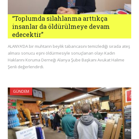
“Toplumda silahlanma arttıkça
insanlar da öldürülmeye devam
edecektir”
ALANYA’DA bir muhtarın beylik tabancasını temizlediği sırada ateş
alması sonucu eşini öldürmesiyle sonuçlanan olayı Kadın
Haklarını Koruma Derneği Alanya Şube Başkanı Avukat Halime
Şenli değerlendirdi.
GÜNDEM