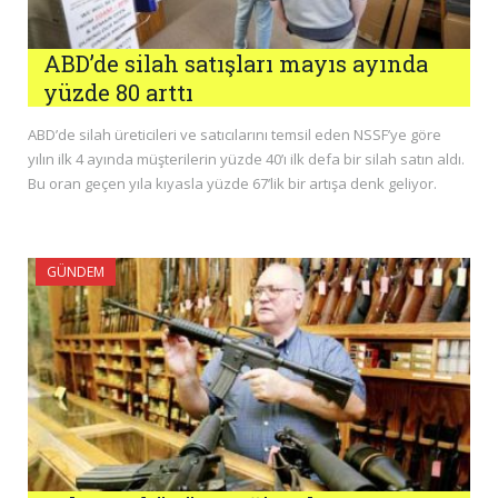
ABD’de silah satışları mayıs ayında
yüzde 80 arttı
ABD’de silah üreticileri ve satıcılarını temsil eden NSSF’ye göre
yılın ilk 4 ayında müşterilerin yüzde 40’ı ilk defa bir silah satın aldı.
Bu oran geçen yıla kıyasla yüzde 67’lik bir artışa denk geliyor.
GÜNDEM