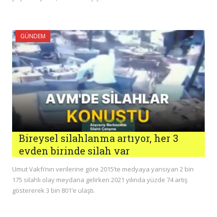
GÜNDEM
Bireysel silahlanma artıyor, her 3
evden birinde silah var
Umut Vakfı’nın verilerine göre 2015’te medyaya yansıyan 2 bin
175 silahlı olay meydana gelirken 2021 yılında yüzde 74 artış
göstererek 3 bin 801’e ulaştı.