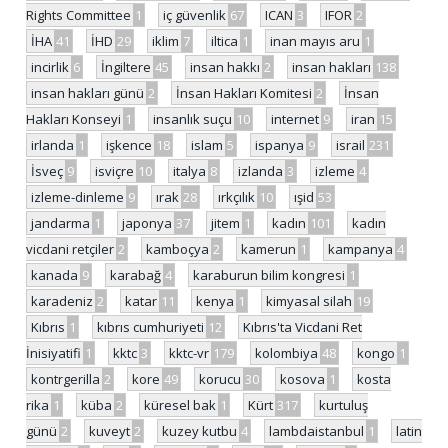
Rights Committee
1
iç güvenlik
67
ICAN
3
IFOR
2
İHA
41
İHD
29
iklim
7
iltica
1
inan mayıs aru
1
incirlik
6
İngiltere
45
insan hakkı
2
insan hakları
138
insan hakları günü
2
İnsan Hakları Komitesi
2
İnsan
Hakları Konseyi
1
insanlık suçu
10
internet
9
iran
15
irlanda
1
işkence
18
islam
5
ispanya
9
israil
231
İsveç
9
isviçre
10
italya
8
izlanda
3
izleme
4
izleme-dinleme
9
ırak
28
ırkçılık
10
ışid
53
jandarma
1
japonya
37
jitem
1
kadın
101
kadın
vicdani retçiler
2
kamboçya
2
kamerun
1
kampanya
4
kanada
9
karabağ
4
karaburun bilim kongresi
1
karadeniz
2
katar
11
kenya
1
kimyasal silah
19
Kıbrıs
1
kıbrıs cumhuriyeti
12
Kıbrıs'ta Vicdani Ret
İnisiyatifi
1
kktc
3
kktc-vr
179
kolombiya
48
kongo
1
kontrgerilla
2
kore
49
korucu
30
kosova
1
kosta
rika
1
küba
2
küresel bak
1
Kürt
317
kurtuluş
günü
2
kuveyt
2
kuzey kutbu
4
lambdaistanbul
1
latin