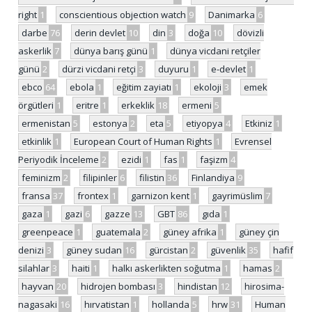
right
1
conscientious objection watch
9
Danimarka
6
darbe
76
derin devlet
10
din
3
doğa
10
dövizli
askerlik
7
dünya barış günü
1
dünya vicdani retçiler
günü
2
dürzi vicdani retçi
3
duyuru
1
e-devlet
1
ebco
64
ebola
1
eğitim zayiatı
1
ekoloji
3
emek
örgütleri
1
eritre
1
erkeklik
18
ermeni
5
ermenistan
5
estonya
2
eta
5
etiyopya
4
Etkiniz
1
etkinlik
1
European Court of Human Rights
1
Evrensel
Periyodik İnceleme
2
ezidi
1
fas
1
faşizm
4
feminizm
2
filipinler
6
filistin
36
Finlandiya
9
fransa
37
frontex
1
garnizon kent
1
gayrimüslim
7
gaza
1
gazi
6
gazze
13
GBT
86
gıda
1
greenpeace
1
guatemala
2
güney afrika
1
güney çin
denizi
3
güney sudan
16
gürcistan
2
güvenlik
35
hafif
silahlar
3
haiti
1
halkı askerlikten soğutma
1
hamas
2
hayvan
20
hidrojen bombası
3
hindistan
12
hirosima-
nagasaki
16
hırvatistan
1
hollanda
5
hrw
31
Human