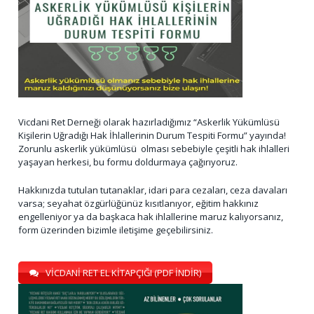
Vicdani Ret Derneği olarak hazırladığımız “Askerlik Yükümlüsü
Kişilerin Uğradığı Hak İhlallerinin Durum Tespiti Formu” yayında!
Zorunlu askerlik yükümlüsü olması sebebiyle çeşitli hak ihlalleri
yaşayan herkesi, bu formu doldurmaya çağırıyoruz.
Hakkınızda tutulan tutanaklar, idari para cezaları, ceza davaları
varsa; seyahat özgürlüğünüz kısıtlanıyor, eğitim hakkınız
engelleniyor ya da başkaca hak ihlallerine maruz kalıyorsanız,
form üzerinden bizimle iletişime geçebilirsiniz.
VİCDANİ RET EL KİTAPÇIĞI (PDF İNDİR)