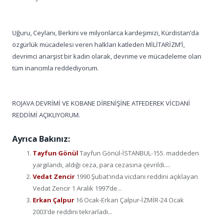
Uğuru, Ceylanı, Berkini ve milyonlarca kardeşimizi, Kürdistan’da
özgürlük mücadelesi veren halkları katleden MİLİTARİZM’İ,
devrimci anarşist bir kadın olarak, devrime ve mücadeleme olan
tüm inancımla reddediyorum.
ROJAVA DEVRİMİ VE KOBANE DİRENİŞİNE ATFEDEREK VİCDANİ
REDDİMİ AÇIKLIYORUM.
Ayrıca Bakınız:
Tayfun Gönül
Tayfun Gönül-İSTANBUL-155. maddeden
yargılandı, aldığı ceza, para cezasına çevrildi....
Vedat Zencir
1990 Şubat'ında vicdani reddini açıklayan
Vedat Zencir 1 Aralık 1997’de...
Erkan Çalpur
16 Ocak-Erkan Çalpur-İZMİR-24 Ocak
2003’de reddini tekrarladı...