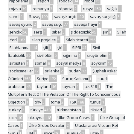
raporlama
1
report
3
roboski
34
robot
15
rojava
39
romanya
3
röportaj
2
rusya
150
sağlık
1
sahel
1
Savaş
190
savaş karşıtı
420
savaş karşıtlığı
3
savaş oyunu
2
savaş suçu
77
savaşa hayır
1
şehitlik
56
sergi
1
siber
5
şiddetsizlik
45
şiir
4
Silah
- Yerli
162
silah projeleri
5
Silah ticareti
256
Silahlanma
114
şili
1
şiö
1
SIPRI
41
Sivil
İtaatsizlik
29
sivil ölüm
5
sığınma
1
sıkıyönetim
1
sırbistan
1
somali
8
sosyal medya
8
soykırım
15
sözleşmeli er
17
srilanka
2
sudan
12
Şüpheli Asker
Ölümleri
358
Suriye
172
Suruç Katliamı
1
suudi
arabistan
45
tayland
16
tayvan
4
tck 318
1
The
Multiplier Effect Of The Violation Of The Right To Conscientious
Objection
1
tihv
5
toma
2
TSK
188
tunus
1
turkey
2
türkiye
410
türkmenistan
2
tüsiad
6
ucm
10
ukrayna
118
Ulke Group Cases
1
Ülke Group of
Cases
1
Ülke Grubu Davaları
2
Uluslararası Vicdani Ret
Günü
1
UN
1
unicef
26
uruguay
1
uzay
1