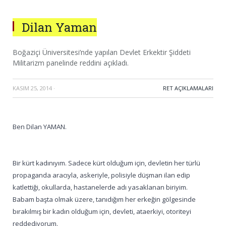
Dilan Yaman
Boğaziçi Üniversitesi’nde yapılan Devlet Erkektir Şiddeti
Militarizm panelinde reddini açıkladı.
KASIM 25, 2014
·
RET AÇIKLAMALARI
Ben Dilan YAMAN.
Bir kürt kadınıyım. Sadece kürt olduğum için, devletin her türlü
propaganda aracıyla, askeriyle, polisiyle düşman ilan edip
katlettiği, okullarda, hastanelerde adı yasaklanan biriyim.
Babam başta olmak üzere, tanıdığım her erkeğin gölgesinde
bırakılmış bir kadın olduğum için, devleti, ataerkiyi, otoriteyi
reddediyorum.