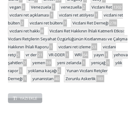
vegan
3
Venezuela
1
venezuella
2
Vicdani Ret
1302
vicdani ret açıklaması
1
vicdani ret atölyesi
1
vicdani ret
bülten
2
vicdani ret bülteni
7
Vicdani Ret Derneği
278
vicdani ret hakkı
8
Vicdani Ret Hakkının İhlali Katmerli Etkisi:
Vicdani Retçilerin Seyahat Özgürlüğünün Kısıtlanması ve Çalışma
Hakkının İhlali Raporu
1
vicdani ret izleme
53
vicdani
retçi
5
vr der
21
VR-DDER
1
WRİ
64
yayın
1
yehova
şahitleri
7
yemen
59
yeni zelanda
1
yeniçağ
1
yılık
rapor
1
yoklama kaçağı
2
Yunan Vicdani Retçiler
Derneği
1
yunanistan
40
Zorunlu Askerlik
183
YAZI EKLE