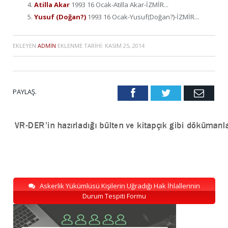
Atilla Akar
1993 16 Ocak-Atilla Akar-İZMİR...
Yusuf (Doğan?)
1993 16 Ocak-Yusuf(Doğan?)-İZMİR...
EKLEYEN
ADMIN
EKLENME TARIHI:
KASIM 25, 2014
PAYLAŞ.
Facebook
Twitter
Emai
Askerlik Yükümlüsü Kişilerin Uğradığı Hak İhlallerinin
Durum Tespiti Formu