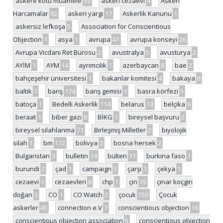
askere kötü muamele
55
askeri cezaevi
4
Askeri
Harcamalar
92
askeri yargı
17
Askerlik Kanunu
1
askersiz lefkoşa
5
Association for Conscientious
Objection
1
asya
1
avrupa
41
avrupa konseyi
26
Avrupa Vicdani Ret Bürosu
2
avustralya
5
avusturya
2
AYİM
1
AYM
14
ayrımcılık
1
azerbaycan
8
bae
2
bahçeşehir üniversitesi
1
bakanlar komitesi
4
bakaya
8
baltık
7
barış
174
barış gemisi
1
basra körfezi
5
batoça
1
Bedelli Askerlik
114
belarus
13
belçika
6
beraat
1
biber gazı
8
BİKG
1
bireysel başvuru
2
bireysel silahlanma
71
Birleşmiş Milletler
2
biyolojik
silah
1
bm
172
bolivya
2
bosna hersek
2
Bulgaristan
3
bulletin
14
bülten
11
burkina faso
1
burundi
2
çad
1
campaign
5
çarşı
1
çekya
1
cezaevi
1
cezaevleri
6
chp
1
çin
35
çınar koçgiri
doğan
3
CO
1
CO Watch
2
çocuk
150
Çocuk
askerler
45
connection e.V
7
conscientious objection
16
conscientious objection association
5
conscientious objection