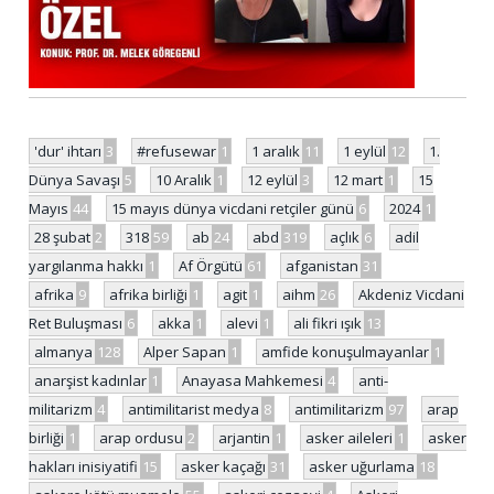
'dur' ihtarı
3
#refusewar
1
1 aralık
11
1 eylül
12
1.
Dünya Savaşı
5
10 Aralık
1
12 eylül
3
12 mart
1
15
Mayıs
44
15 mayıs dünya vicdani retçiler günü
6
2024
1
28 şubat
2
318
59
ab
24
abd
319
açlık
6
adil
yargılanma hakkı
1
Af Örgütü
61
afganistan
31
afrika
9
afrika birliği
1
agit
1
aihm
26
Akdeniz Vicdani
Ret Buluşması
6
akka
1
alevi
1
ali fikri ışık
13
almanya
128
Alper Sapan
1
amfide konuşulmayanlar
1
anarşist kadınlar
1
Anayasa Mahkemesi
4
anti-
militarizm
4
antimilitarist medya
8
antimilitarizm
97
arap
birliği
1
arap ordusu
2
arjantin
1
asker aileleri
1
asker
hakları inisiyatifi
15
asker kaçağı
31
asker uğurlama
18