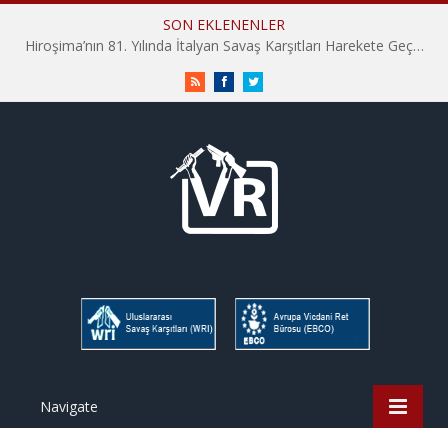
SON EKLENENLER
Hiroşima’nın 81. Yılında İtalyan Savaş Karşıtları Harekete Geçti: “Hatırlamak yeterli değil”
RSS
Facebook
Twitter
Navigate