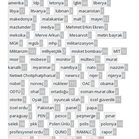
amerika
1
ldp
1
letonya
1
lgbti
40
liberya
1
libya
11
litvanya
6
lübnan
3
macaristan
1
makedonya
1
malakanlar
3
mali
8
mayın
51
mazlumder
2
medya
25
Mehmet Erkin Ekren
1
meksika
1
Merve Arkun
1
Mesarvot
2
metin bayrak
2
MGK
9
mgsb
2
mhp
1
militarizasyon
1
Militarizm
123
milliyetçilik
7
misket bombası
10
MİT
12
mısır
16
mobese
1
monitor
1
mülteci
76
murat
kanatlı
21
myanmar
8
namibya
1
nato
107
nazizm
1
Netiwit Chotiphatphaisal
1
newroz
1
nijer
1
nijerya
8
nobel
9
norveç
3
nükleer
113
OAC
9
obama
2
ODTÜ
1
ohal
43
ortadoğu
15
osman murat ülke
2
otorite
1
Oyak
10
oyuncak silah
4
özel güvenlik
11
özel ordu
4
Pakistan
12
panel
1
papa
12
paraguay
1
PEN
1
pesco
2
peşmerge
1
pınar
selek
18
pkk
12
Polen Ünlü
1
polis
43
polonya
10
profesyonel ordu
22
QUNO
2
RAMALC
1
rapor
5