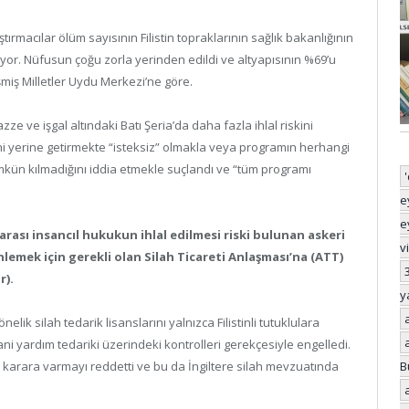
ırmacılar ölüm sayısının Filistin topraklarının sağlık bakanlığının
r. Nüfusun çoğu zorla yerinden edildi ve altyapısının %69’u
miş Milletler Uydu Merkezi’ne göre.
ze ve işgal altındaki Batı Şeria’da daha fazla ihlal riskini
rini yerine getirmekte “isteksiz” olmakla veya programın herhangi
mkün kılmadığını iddia etmekle suçlandı ve “tüm programı
e
e
arası insancıl hukukun ihlal edilmesi riski bulunan askeri
v
lemek için gerekli olan Silah Ticareti Anlaşması’na (ATT)
r).
y
nelik silah tedarik lisanslarını yalnızca Filistinli tutuklulara
ni yardım tedariki üzerindeki kontrolleri gerekçesiyle engelledi.
bir karara varmayı reddetti ve bu da İngiltere silah mevzuatında
B