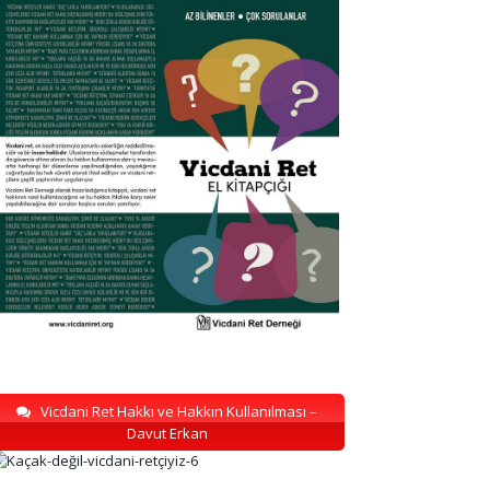
Vicdani Ret Hakkı ve Hakkın Kullanılması –
Davut Erkan