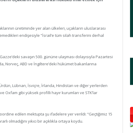
larının üretiminde yer alan ülkeleri, uçakların uluslararası
edikleri endişesiyle “İsrail’e tüm silah transferini derhal
 Gazze’deki savaşın 500. gününe ulaşması dolayısıyla Pazartesi
da, Norveç, ABD ve İngiltere’deki hükümet bakanlarına
 Ürdün, Lübnan, İsviçre, İrlanda, Hindistan ve diğer yerlerden
e Oxfam gibi yüksek profilli hayır kurumları ve STK’lar
ordine edilen mektupta şu ifadelere yer verildi: “Geçtiğimiz 15
lı olmadığını yıkıcı bir açıklıkla ortaya koydu.