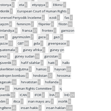
estonya
2
eta
5
etiyopya
4
Etkiniz
1
etkinlik
1
European Court of Human Rights
1
Evrensel Periyodik İnceleme
2
ezidi
1
fas
1
faşizm
4
feminizm
2
filipinler
6
filistin
36
Finlandiya
9
fransa
37
frontex
1
garnizon
ent
1
gayrimüslim
7
gaza
1
gazi
6
gazze
13
GBT
86
gıda
1
greenpeace
1
guatemala
2
güney afrika
1
güney çin
enizi
3
güney sudan
16
gürcistan
2
güvenlik
35
hafif silahlar
3
haiti
1
halkı
skerlikten soğutma
1
hamas
2
hayvan
20
hidrojen bombası
3
hindistan
12
hirosima-
agasaki
16
hırvatistan
1
hollanda
5
hrw
31
Human Rights Committee
1
iç
üvenlik
67
ICAN
3
IFOR
2
İHA
41
İHD
29
iklim
7
iltica
1
inan mayıs aru
1
incirlik
6
İngiltere
45
insan hakkı
2
insan hakları
138