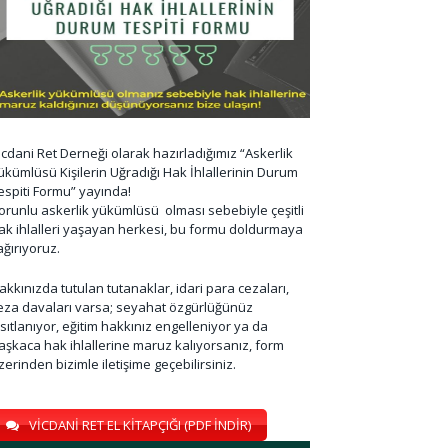
icdani Ret Derneği olarak hazırladığımız “Askerlik
ükümlüsü Kişilerin Uğradığı Hak İhlallerinin Durum
espiti Formu” yayında!
orunlu askerlik yükümlüsü olması sebebiyle çeşitli
ak ihlalleri yaşayan herkesi, bu formu doldurmaya
ağırıyoruz.
akkınızda tutulan tutanaklar, idari para cezaları,
eza davaları varsa; seyahat özgürlüğünüz
ısıtlanıyor, eğitim hakkınız engelleniyor ya da
aşkaca hak ihlallerine maruz kalıyorsanız, form
zerinden bizimle iletişime geçebilirsiniz.
VİCDANİ RET EL KİTAPÇIĞI (PDF İNDİR)