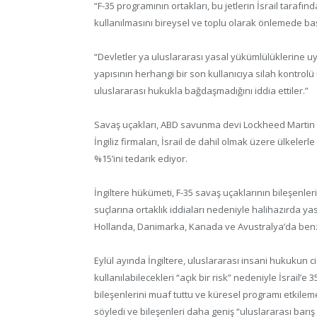
“F-35 programının ortakları, bu jetlerin İsrail tarafı
kullanılmasını bireysel ve toplu olarak önlemede baş
“Devletler ya uluslararası yasal yükümlülüklerine 
yapısının herhangi bir son kullanıcıya silah kontr
uluslararası hukukla bağdaşmadığını iddia ettiler.”
Savaş uçakları, ABD savunma devi Lockheed Martin li
İngiliz firmaları, İsrail de dahil olmak üzere ülkeler
%15’ini tedarik ediyor.
İngiltere hükümeti, F-35 savaş uçaklarının bileşenleri
suçlarına ortaklık iddiaları nedeniyle halihazırda yas
Hollanda, Danimarka, Kanada ve Avustralya’da benzer
Eylül ayında İngiltere, uluslararası insani hukukun ci
kullanılabilecekleri “açık bir risk” nedeniyle İsrail’e
bileşenlerini muaf tuttu ve küresel programı etkile
söyledi ve bileşenleri daha geniş “uluslararası barış 