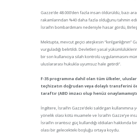
Gazze’de 48.000’den fazla insan öldürüldü, bazı araşt
rakamlarından %40 daha fazla olduğunu tahmin ediyo
İsrail’in bombardımanı nedeniyle hasar gördü, Birleş
Mektupta, mevcut geçici ateşkesin “kırılganlığının” Gaz
vurguladığı belirtildi. Devletleri yasal yükümlülükle
bir son kullanıcıya silah kontrolü uygulanmasını mü
uluslararası hukukla uyumsuz hale getirdi”.
F-35 programına dahil olan tüm ülkeler, uluslar
teçhizatın doğrudan veya dolaylı transferini ön
taraftır (ABD imzacı olup henüz onaylamamıştı
İngiltere, İsrail’in Gazze’deki saldırgan kullanımına yö
yönelik olası kötü muamele ve İsrail’in Gazze’ye insa
İsrail’in orantısız güç kullandığı iddiaları hakkında 
olası bir gelecekteki boşluğu ortaya koydu.