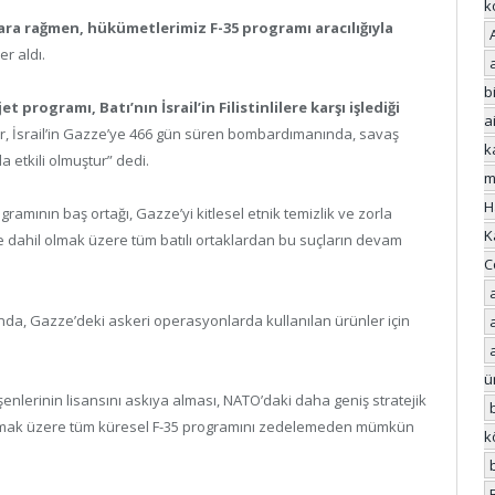
k
lara rağmen, hükümetlerimiz F-35 programı aracılığıyla
er aldı.
bi
jet programı, Batı’nın İsrail’in Filistinlilere karşı işlediği
a
er, İsrail’in Gazze’ye 466 gün süren bombardımanında, savaş
k
a etkili olmuştur” dedi.
m
H
ramının baş ortağı, Gazze’yi kitlesel etnik temizlik ve zorla
K
de dahil olmak üzere tüm batılı ortaklardan bu suçların devam
C
ında, Gazze’deki askeri operasyonlarda kullanılan ürünler için
ü
leşenlerinin lisansını askıya alması, NATO’daki daha geniş stratejik
 olmak üzere tüm küresel F-35 programını zedelemeden mümkün
k