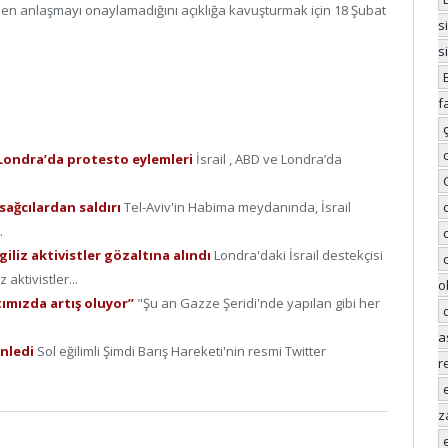
en anlaşmayı onaylamadığını açıklığa kavuşturmak için 18 Şubat
s
s
f
e Londra’da protesto eylemleri
İsrail , ABD ve Londra’da
 sağcılardan saldırı
Tel-Aviv'in Habima meydanında, İsrail
.
ngiliz aktivistler gözaltına alındı
Londra'daki İsrail destekçisi
aktivistler...
o
tımızda artış oluyor”
"Şu an Gazze Şeridi'nde yapılan gibi her
a
enledi
Sol eğilimli Şimdi Barış Hareketi'nin resmi Twitter
r
z