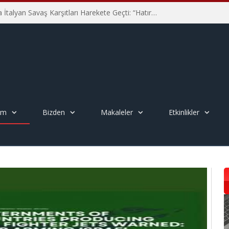
Hiroşima’nın 81. Yılında İtalyan Savaş Karşıtları Harekete Geçti: “Hatırlamak yeterli değil”
em
Bizden
Makaleler
Etkinlikler