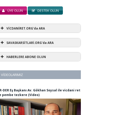
ÜYE OLUN
DESTEK OLUN
VİCDANİRET.ORG'da ARA
SAVASKARSİTLARİ.ORG'da ARA
HABERLERE ABONE OLUN
VIDEOLARIMIZ
R-DER Eş Başkanı Av. Gökhan Soysal ile vicdani ret
e pembe tezkere (Video)