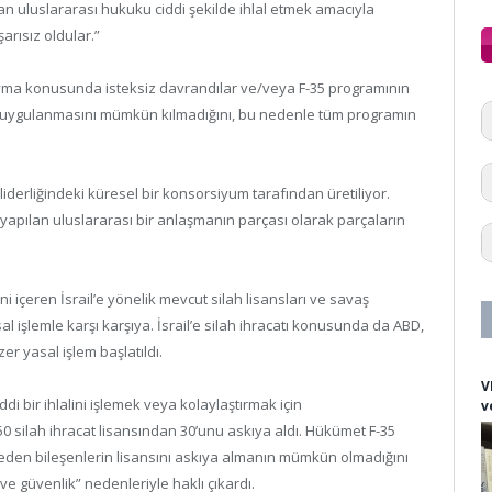
ndan uluslararası hukuku ciddi şekilde ihlal etmek amacıyla
arısız oldular.”
uyma konusunda isteksiz davrandılar ve/veya F-35 programının
olü uygulanmasını mümkün kılmadığını, bu nedenle tüm programın
derliğindeki küresel bir konsorsiyum tarafından üretiliyor.
le yapılan uluslararası bir anlaşmanın parçası olarak parçaların
ni içeren İsrail’e yönelik mevcut silah lisansları ve savaş
al işlemle karşı karşıya. İsrail’e silah ihracatı konusunda da ABD,
 yasal işlem başlatıldı.
V
ddi bir ihlalini işlemek veya kolaylaştırmak için
v
 350 silah ihracat lisansından 30’unu askıya aldı. Hükümet F-35
meden bileşenlerin lisansını askıya almanın mümkün olmadığını
ve güvenlik” nedenleriyle haklı çıkardı.