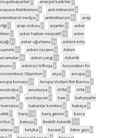
onuşulmayanlar
1
anarşist kadınlar
1
Anayasa Mahkemesi
4
anti-militarizm
4
antimilitarist medya
8
antimilitarizm
97
arap
rliği
1
arap ordusu
2
arjantin
1
asker
ileleri
1
asker hakları inisiyatifi
15
asker
açağı
31
asker uğurlama
18
askere kötü
uamele
55
askeri cezaevi
4
Askeri
arcamalar
92
askeri yargı
17
Askerlik
anunu
1
askersiz lefkoşa
5
Association for
onscientious Objection
1
asya
1
avrupa
41
avrupa konseyi
26
Avrupa Vicdani Ret Bürosu
2
avustralya
5
avusturya
2
AYİM
1
AYM
14
ayrımcılık
1
azerbaycan
8
bae
2
bahçeşehir
niversitesi
1
bakanlar komitesi
4
bakaya
8
baltık
7
barış
174
barış gemisi
1
basra
örfezi
5
batoça
1
Bedelli Askerlik
114
belarus
13
belçika
6
beraat
1
biber gazı
8
BİKG
1
bireysel başvuru
2
bireysel