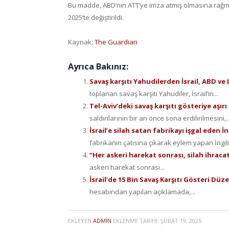
Bu madde, ABD’nin ATT’ye imza atmış olmasına rağm
2025’te değiştirildi.
Kaynak:
The Guardian
Ayrıca Bakınız:
Savaş karşıtı Yahudilerden İsrail, ABD v
toplanan savaş karşıtı Yahudiler, İsrail’in...
Tel-Aviv’deki savaş karşıtı gösteriye aşırı
saldırılarının bir an önce sona erdilirilmesini,..
İsrail’e silah satan fabrikayı işgal eden İ
fabrikanın çatısına çıkarak eylem yapan İngiliz 
“Her askeri harekat sonrası, silah ihraca
askeri harekat sonrası...
İsrail’de 15 Bin Savaş Karşıtı Gösteri Düz
hesabından yapılan açıklamada,...
EKLEYEN
ADMIN
EKLENME TARIHI:
ŞUBAT 19, 2025