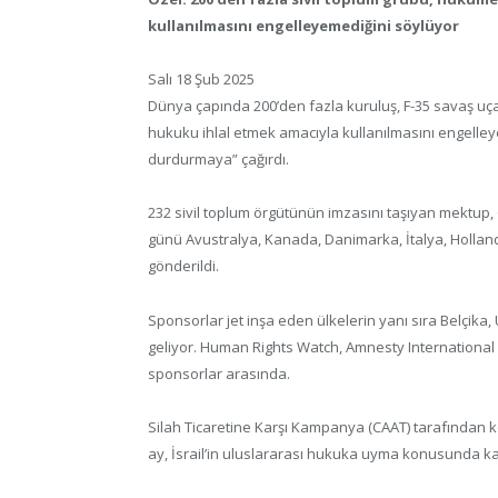
kullanılmasını engelleyemediğini söylüyor
Salı 18 Şub 2025
Dünya çapında 200’den fazla kuruluş, F-35 savaş uçak
hukuku ihlal etmek amacıyla kullanılmasını engelleyem
durdurmaya” çağırdı.
232 sivil toplum örgütünün imzasını taşıyan mektup,
günü Avustralya, Kanada, Danimarka, İtalya, Hollan
gönderildi.
Sponsorlar jet inşa eden ülkelerin yanı sıra Belçika,
geliyor. Human Rights Watch, Amnesty International v
sponsorlar arasında.
Silah Ticaretine Karşı Kampanya (CAAT) tarafından ko
ay, İsrail’in uluslararası hukuka uyma konusunda karar