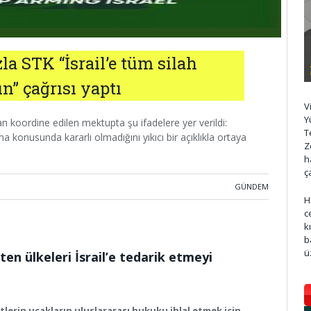
a STK “İsrail’e tüm silah
n” çağrısı yaptı
V
Y
 koordine edilen mektupta şu ifadelere yer verildi:
T
ma konusunda kararlı olmadığını yıkıcı bir açıklıkla ortaya
Z
h
ç
GÜNDEM
H
c
k
b
ü
en ülkeleri İsrail’e tedarik etmeyi
lerin uçakların uluslararası hukuku ihlal etmek için