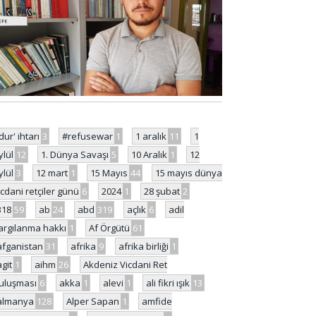
'dur' ihtarı
3
#refusewar
1
1 aralık
11
1
ylül
12
1. Dünya Savaşı
5
10 Aralık
1
12
ylül
3
12 mart
1
15 Mayıs
44
15 mayıs dünya
icdani retçiler günü
6
2024
1
28 şubat
2
318
59
ab
24
abd
319
açlık
6
adil
argılanma hakkı
1
Af Örgütü
61
afganistan
31
afrika
9
afrika birliği
1
agit
1
aihm
26
Akdeniz Vicdani Ret
uluşması
6
akka
1
alevi
1
ali fikri ışık
13
almanya
128
Alper Sapan
1
amfide