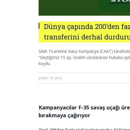
Dünya çapında 200’den fazl
transferini derhal durduru
Silah Ticaretine Karşı Kampanya (CAAT) tarafından
“Geçtiğimiz 15 ay, İsrail’in uluslararası hukuka uy
koydu.
ŞUBAT 19, 2025
·
Kampanyacılar F-35 savaş uçağı üret
bırakmaya çağırıyor
Özel: 200’den fazla sivil toplum grubu, hükümet