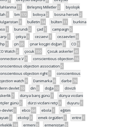
ilahlanma
71
Birleşmiş Milletler
2
biyolojik
ilah
1
bm
172
bolivya
2
bosna hersek
2
Bulgaristan
3
bulletin
14
bülten
11
burkina
aso
1
burundi
2
çad
1
campaign
5
çarşı
1
çekya
1
cezaevi
1
cezaevleri
6
chp
1
çin
35
çınar koçgiri doğan
3
CO
1
CO Watch
2
çocuk
150
Çocuk askerler
45
connection e.V
7
conscientious objection
16
conscientious objection association
5
conscientious objection right
1
conscientious
bjection watch
9
Danimarka
6
darbe
76
derin devlet
10
din
3
doğa
10
dövizli
skerlik
7
dünya barış günü
1
dünya vicdani
etçiler günü
2
dürzi vicdani retçi
3
duyuru
1
e-devlet
1
ebco
64
ebola
1
eğitim
ayiatı
1
ekoloji
3
emek örgütleri
1
eritre
1
erkeklik
18
ermeni
5
ermenistan
5