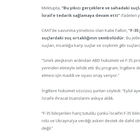
Mektupta,
“Bu yıkıcı gerçeklere ve sahadaki suç
İsrail’e tedarik sağlamaya devam etti”
ifadeleri y
CAAT’de savunma yöneticisi olan Katie Fallon,
“F-35 
suçlardaki suç ortaklığının sembolüdür.
Bu jetl
suçları, insanlığa karşı suçlar ve soykırım gibi suçlard
“Sınırlı ateşkesin ardından ABD hükümeti ve F-35 prog
yerinden etmeyle tehdit etti. Bu program, İngiltere 
etmesi için maddi ve siyasi onay veriyor.”
İngiltere hükümet sözcüsü şunları söyledi: “Eylül ay
İsrail’e ihracat lisanslarını askıya aldık.
“F-35 bileşenleri hariç tutuldu çünkü İsrail’in F-35 bi
rolü ve Ukrayna’ya verdiği askeri destek de dahil
değil.”