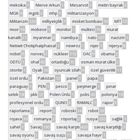
meksika
1
Merve Arkun
1
Mesarvot
2
metin bayrak
2
MGK
9
mgsb
2
mhp
1
militarizasyon
1
Militarizm
123
milliyetçilik
7
misket bombası
10
MİT
12
mısır
16
mobese
1
monitor
1
mülteci
76
murat
kanatlı
21
myanmar
8
namibya
1
nato
107
nazizm
1
Netiwit Chotiphatphaisal
1
newroz
1
nijer
1
nijerya
8
nobel
9
norveç
3
nükleer
113
OAC
9
obama
2
ODTÜ
1
ohal
43
ortadoğu
15
osman murat ülke
2
otorite
1
Oyak
10
oyuncak silah
4
özel güvenlik
11
özel ordu
4
Pakistan
12
panel
1
papa
12
paraguay
1
PEN
1
pesco
2
peşmerge
1
pınar
selek
18
pkk
12
Polen Ünlü
1
polis
43
polonya
10
profesyonel ordu
22
QUNO
2
RAMALC
1
rapor
5
raporlama
1
report
3
roboski
34
robot
15
rojava
39
romanya
3
röportaj
2
rusya
150
sağlık
1
sahel
1
Savaş
190
savaş karşıtı
420
savaş karşıtlığı
3
savaş oyunu
2
savaş suçu
77
savaşa hayır
1