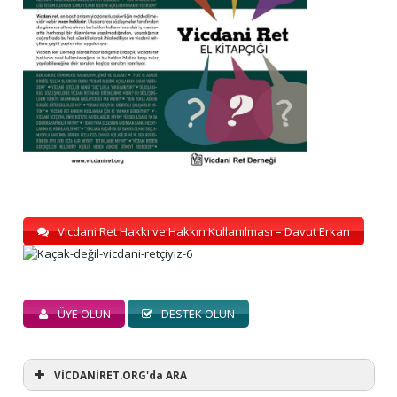
Vicdani Ret Hakkı ve Hakkın Kullanılması – Davut Erkan
ÜYE OLUN
DESTEK OLUN
VİCDANİRET.ORG'da ARA