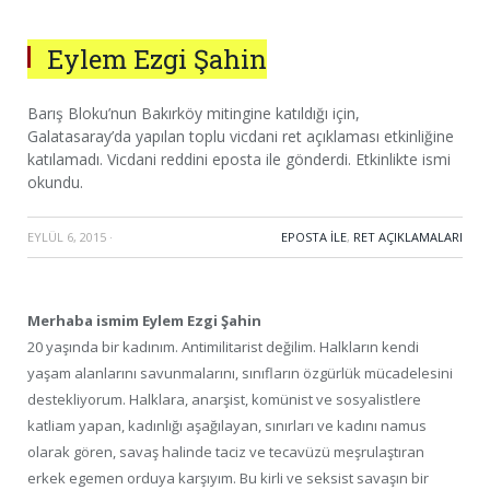
Eylem Ezgi Şahin
Barış Bloku’nun Bakırköy mitingine katıldığı için,
Galatasaray’da yapılan toplu vicdani ret açıklaması etkinliğine
katılamadı. Vicdani reddini eposta ile gönderdi. Etkinlikte ismi
okundu.
EYLÜL 6, 2015
·
EPOSTA ILE
,
RET AÇIKLAMALARI
Merhaba ismim Eylem Ezgi Şahin
20 yaşında bir kadınım. Antimilitarist değilim. Halkların kendi
yaşam alanlarını savunmalarını, sınıfların özgürlük mücadelesini
destekliyorum. Halklara, anarşist, komünist ve sosyalistlere
katliam yapan, kadınlığı aşağılayan, sınırları ve kadını namus
olarak gören, savaş halinde taciz ve tecavüzü meşrulaştıran
erkek egemen orduya karşıyım. Bu kirli ve seksist savaşın bir