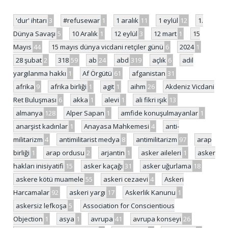
'dur' ihtarı
3
#refusewar
1
1 aralık
11
1 eylül
12
1.
Dünya Savaşı
5
10 Aralık
1
12 eylül
3
12 mart
1
15
Mayıs
44
15 mayıs dünya vicdani retçiler günü
6
2024
1
28 şubat
2
318
59
ab
24
abd
319
açlık
6
adil
yargılanma hakkı
1
Af Örgütü
61
afganistan
31
afrika
9
afrika birliği
1
agit
1
aihm
26
Akdeniz Vicdani
Ret Buluşması
6
akka
1
alevi
1
ali fikri ışık
13
almanya
128
Alper Sapan
1
amfide konuşulmayanlar
1
anarşist kadınlar
1
Anayasa Mahkemesi
4
anti-
militarizm
4
antimilitarist medya
8
antimilitarizm
97
arap
birliği
1
arap ordusu
2
arjantin
1
asker aileleri
1
asker
hakları inisiyatifi
15
asker kaçağı
31
asker uğurlama
18
askere kötü muamele
55
askeri cezaevi
4
Askeri
Harcamalar
92
askeri yargı
17
Askerlik Kanunu
1
askersiz lefkoşa
5
Association for Conscientious
Objection
1
asya
1
avrupa
41
avrupa konseyi
26