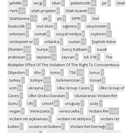
şehitlik
56
sergi
1
siber
5
şiddetsizlik
45
şiir
4
Silah
- Yerli
162
silah projeleri
5
Silah ticareti
256
Silahlanma
114
şili
1
şiö
1
SIPRI
41
Sivil
İtaatsizlik
29
sivil ölüm
5
sığınma
1
sıkıyönetim
1
sırbistan
1
somali
8
sosyal medya
8
soykırım
15
sözleşmeli er
17
srilanka
2
sudan
12
Şüpheli Asker
Ölümleri
358
Suriye
172
Suruç Katliamı
1
suudi
arabistan
45
tayland
16
tayvan
4
tck 318
1
The
Multiplier Effect Of The Violation Of The Right To Conscientious
Objection
1
tihv
5
toma
2
TSK
188
tunus
1
turkey
2
türkiye
410
türkmenistan
2
tüsiad
6
ucm
10
ukrayna
118
Ulke Group Cases
1
Ülke Group of
Cases
1
Ülke Grubu Davaları
2
Uluslararası Vicdani Ret
Günü
1
UN
1
unicef
26
uruguay
1
uzay
1
vegan
3
Venezuela
1
venezuella
2
Vicdani Ret
1302
vicdani ret açıklaması
1
vicdani ret atölyesi
1
vicdani ret
bülten
2
vicdani ret bülteni
7
Vicdani Ret Derneği
278