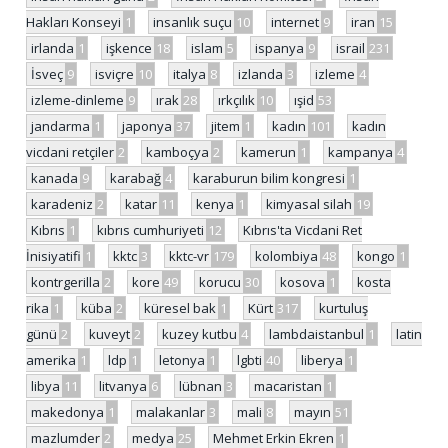
Hakları Konseyi
1
insanlık suçu
10
internet
9
iran
15
irlanda
1
işkence
18
islam
5
ispanya
9
israil
231
İsveç
9
isviçre
10
italya
8
izlanda
3
izleme
4
izleme-dinleme
9
ırak
28
ırkçılık
10
ışid
53
jandarma
1
japonya
37
jitem
1
kadın
101
kadın
vicdani retçiler
2
kamboçya
2
kamerun
1
kampanya
4
kanada
9
karabağ
4
karaburun bilim kongresi
1
karadeniz
2
katar
11
kenya
1
kimyasal silah
19
Kıbrıs
1
kıbrıs cumhuriyeti
12
Kıbrıs'ta Vicdani Ret
İnisiyatifi
1
kktc
3
kktc-vr
179
kolombiya
48
kongo
1
kontrgerilla
2
kore
49
korucu
30
kosova
1
kosta
rika
1
küba
2
küresel bak
1
Kürt
317
kurtuluş
günü
2
kuveyt
2
kuzey kutbu
4
lambdaistanbul
1
latin
amerika
1
ldp
1
letonya
1
lgbti
40
liberya
1
libya
11
litvanya
6
lübnan
3
macaristan
1
makedonya
1
malakanlar
3
mali
8
mayın
51
mazlumder
2
medya
25
Mehmet Erkin Ekren
1