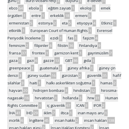
günü
2
dürzi vicdani retçi
3
duyuru
1
e-devlet
1
ebco
64
ebola
1
eğitim zayiatı
1
ekoloji
3
emek
örgütleri
1
eritre
1
erkeklik
18
ermeni
5
ermenistan
5
estonya
2
eta
5
etiyopya
4
Etkiniz
1
etkinlik
1
European Court of Human Rights
1
Evrensel
Periyodik İnceleme
2
ezidi
1
fas
1
faşizm
4
feminizm
2
filipinler
6
filistin
36
Finlandiya
9
fransa
37
frontex
1
garnizon kent
1
gayrimüslim
7
gaza
1
gazi
6
gazze
13
GBT
86
gıda
1
greenpeace
1
guatemala
2
güney afrika
1
güney çin
denizi
3
güney sudan
16
gürcistan
2
güvenlik
35
hafif
silahlar
3
haiti
1
halkı askerlikten soğutma
1
hamas
2
hayvan
20
hidrojen bombası
3
hindistan
12
hirosima-
nagasaki
16
hırvatistan
1
hollanda
5
hrw
31
Human
Rights Committee
1
iç güvenlik
67
ICAN
3
IFOR
2
İHA
41
İHD
29
iklim
7
iltica
1
inan mayıs aru
1
incirlik
6
İngiltere
45
insan hakkı
2
insan hakları
138
insan hakları günü
2
İnsan Hakları Komitesi
2
İnsan