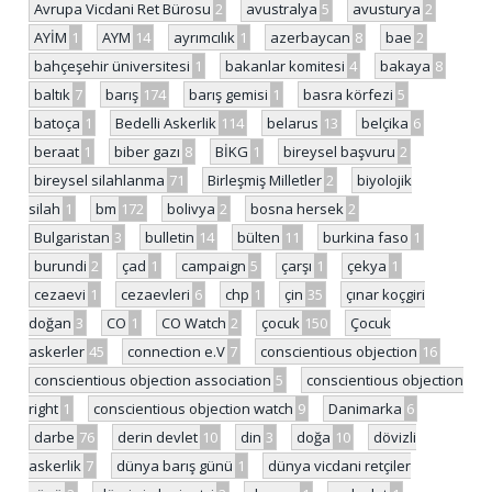
Avrupa Vicdani Ret Bürosu
2
avustralya
5
avusturya
2
AYİM
1
AYM
14
ayrımcılık
1
azerbaycan
8
bae
2
bahçeşehir üniversitesi
1
bakanlar komitesi
4
bakaya
8
baltık
7
barış
174
barış gemisi
1
basra körfezi
5
batoça
1
Bedelli Askerlik
114
belarus
13
belçika
6
beraat
1
biber gazı
8
BİKG
1
bireysel başvuru
2
bireysel silahlanma
71
Birleşmiş Milletler
2
biyolojik
silah
1
bm
172
bolivya
2
bosna hersek
2
Bulgaristan
3
bulletin
14
bülten
11
burkina faso
1
burundi
2
çad
1
campaign
5
çarşı
1
çekya
1
cezaevi
1
cezaevleri
6
chp
1
çin
35
çınar koçgiri
doğan
3
CO
1
CO Watch
2
çocuk
150
Çocuk
askerler
45
connection e.V
7
conscientious objection
16
conscientious objection association
5
conscientious objection
right
1
conscientious objection watch
9
Danimarka
6
darbe
76
derin devlet
10
din
3
doğa
10
dövizli
askerlik
7
dünya barış günü
1
dünya vicdani retçiler