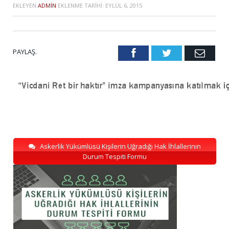
EKLEYEN
ADMIN
EKLENME TARIHI:
EYLÜL 6, 2015
PAYLAŞ.
Facebook
Twitter
Emai
Askerlik Yükümlüsü Kişilerin Uğradığı Hak İhlallerinin
Durum Tespiti Formu