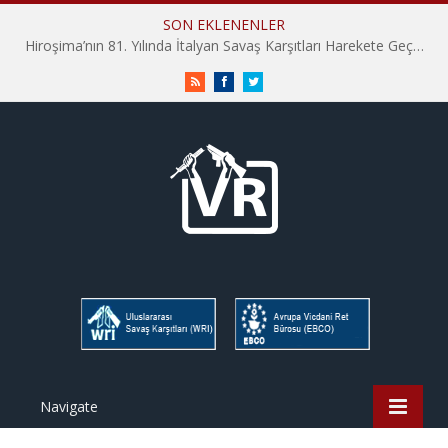
SON EKLENENLER
Hiroşima’nın 81. Yılında İtalyan Savaş Karşıtları Harekete Geçti: “Hatırlamak yeterli değil”
RSS
Facebook
Twitter
Navigate