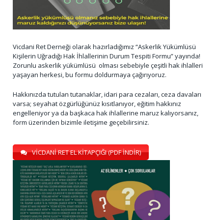
Vicdani Ret Derneği olarak hazırladığımız “Askerlik Yükümlüsü
Kişilerin Uğradığı Hak İhlallerinin Durum Tespiti Formu” yayında!
Zorunlu askerlik yükümlüsü olması sebebiyle çeşitli hak ihlalleri
yaşayan herkesi, bu formu doldurmaya çağırıyoruz.
Hakkınızda tutulan tutanaklar, idari para cezaları, ceza davaları
varsa; seyahat özgürlüğünüz kısıtlanıyor, eğitim hakkınız
engelleniyor ya da başkaca hak ihlallerine maruz kalıyorsanız,
form üzerinden bizimle iletişime geçebilirsiniz.
VİCDANİ RET EL KİTAPÇIĞI (PDF İNDİR)