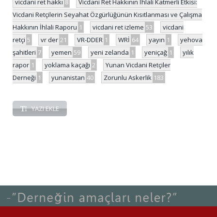
vicdani ret hakkı
8
Vicdani Ret Hakkının İhlali Katmerli Etkisi:
Vicdani Retçilerin Seyahat Özgürlüğünün Kısıtlanması ve Çalışma
Hakkının İhlali Raporu
1
vicdani ret izleme
53
vicdani
retçi
5
vr der
21
VR-DDER
1
WRİ
64
yayın
1
yehova
şahitleri
7
yemen
59
yeni zelanda
1
yeniçağ
1
yılık
rapor
1
yoklama kaçağı
2
Yunan Vicdani Retçiler
Derneği
1
yunanistan
40
Zorunlu Askerlik
183
YAZI EKLE