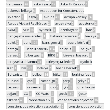
Harcamalar
92
askeri yargı
17
Askerlik Kanunu
1
askersiz lefkoşa
5
Association for Conscientious
Objection
1
asya
1
avrupa
41
avrupa konseyi
26
Avrupa Vicdani Ret Bürosu
2
avustralya
5
avusturya
2
AYİM
1
AYM
14
ayrımcılık
1
azerbaycan
8
bae
2
bahçeşehir üniversitesi
1
bakanlar komitesi
4
bakaya
8
baltık
7
barış
174
barış gemisi
1
basra körfezi
5
batoça
1
Bedelli Askerlik
114
belarus
13
belçika
6
beraat
1
biber gazı
8
BİKG
1
bireysel başvuru
2
bireysel silahlanma
71
Birleşmiş Milletler
2
biyolojik
silah
1
bm
172
bolivya
2
bosna hersek
2
Bulgaristan
3
bulletin
14
bülten
11
burkina faso
1
burundi
2
çad
1
campaign
5
çarşı
1
çekya
1
cezaevi
1
cezaevleri
6
chp
1
çin
35
çınar koçgiri
doğan
3
CO
1
CO Watch
2
çocuk
150
Çocuk
askerler
45
connection e.V
7
conscientious objection
16
conscientious objection association
5
conscientious objection