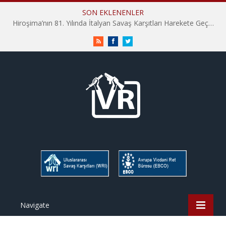
SON EKLENENLER
Hiroşima’nın 81. Yılında İtalyan Savaş Karşıtları Harekete Geçti: “Hatırlamak yeterli değil”
RSS
Facebook
Twitter
Navigate