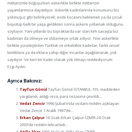
militarizmle boğuşurken askerlikle birlikte militarizm
yaşamlarımıza dayatılıyor. Askerlik kadınlarında konumunu biz
yokmuşuz gibi belirleyerek; evde kocasını beklemek ya da çocuk
büyütüp belli bir yaşa geldikten sonra askere yollamak olduğunu
söylüyor. Yani yıllardır bu topraklarda var olan kirli savaşta biz
kadınları da ölmeye ve öldürmeye ortak ediyor. Yine askerlikle
birlikte yüceleştirilen Türklük ve erkeklikle kadınlar, farklı cinsel
kimliklere ya da ırklara sahip diğer insanlar aşağılanarak, yok
sayılıyor. Ve ben bir kadın olarak yok olmayı reddediyorum.
Ezgi Aydın
Ayrıca Bakınız:
Tayfun Gönül
Tayfun Gönül-İSTANBUL-155. maddeden
yargılandı, aldığı ceza, para cezasına çevrildi....
Vedat Zencir
1990 Şubat'ında vicdani reddini açıklayan
Vedat Zencir 1 Aralık 1997’de...
Erkan Çalpur
16 Ocak-Erkan Çalpur-İZMİR-24 Ocak
2003’de reddini tekrarladı...
Atilla Akar
1993 16 Ocak-Atilla Akar-İZMİR...