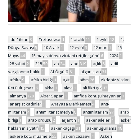
'dur' ihtarı
3
#refusewar
1
1 aralık
11
1 eylül
12
1.
Dünya Savaşı
5
10 Aralık
1
12 eylül
3
12 mart
1
15
Mayıs
44
15 mayıs dünya vicdani retçiler günü
6
2024
1
28 şubat
2
318
59
ab
24
abd
319
açlık
6
adil
yargılanma hakkı
1
Af Örgütü
61
afganistan
31
afrika
9
afrika birliği
1
agit
1
aihm
26
Akdeniz Vicdani
Ret Buluşması
6
akka
1
alevi
1
ali fikri ışık
13
almanya
128
Alper Sapan
1
amfide konuşulmayanlar
1
anarşist kadınlar
1
Anayasa Mahkemesi
4
anti-
militarizm
4
antimilitarist medya
8
antimilitarizm
97
arap
birliği
1
arap ordusu
2
arjantin
1
asker aileleri
1
asker
hakları inisiyatifi
15
asker kaçağı
31
asker uğurlama
18
askere kötü muamele
55
askeri cezaevi
4
Askeri