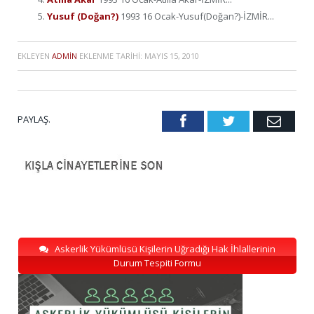
Yusuf (Doğan?)
1993 16 Ocak-Yusuf(Doğan?)-İZMİR...
EKLEYEN
ADMIN
EKLENME TARIHI:
MAYIS 15, 2010
PAYLAŞ.
Facebook
Twitter
Emai
Askerlik Yükümlüsü Kişilerin Uğradığı Hak İhlallerinin
Durum Tespiti Formu