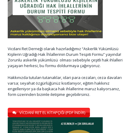
Vicdani Ret Derneği olarak hazırladığımız “Askerlik Yükümlüsü
Kişilerin Uğradığı Hak İhlallerinin Durum Tespiti Formu” yayında!
Zorunlu askerlik yükümlüsü olması sebebiyle çeşitli hak ihlalleri
yaşayan herkesi, bu formu doldurmaya çağırıyoruz.
Hakkınızda tutulan tutanaklar, idari para cezaları, ceza davaları
varsa; seyahat özgürlüğünüz kısıtlanıyor, eğitim hakkınız
engelleniyor ya da başkaca hak ihlallerine maruz kalıyorsanız,
form üzerinden bizimle iletişime geçebilirsiniz.
VİCDANİ RET EL KİTAPÇIĞI (PDF İNDİR)