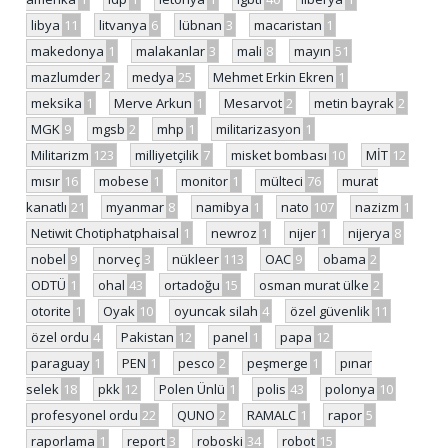
libya
11
litvanya
6
lübnan
3
macaristan
1
makedonya
1
malakanlar
3
mali
8
mayın
51
mazlumder
2
medya
25
Mehmet Erkin Ekren
1
meksika
1
Merve Arkun
1
Mesarvot
2
metin bayrak
2
MGK
9
mgsb
2
mhp
1
militarizasyon
1
Militarizm
123
milliyetçilik
7
misket bombası
10
MİT
12
mısır
16
mobese
1
monitor
1
mülteci
76
murat
kanatlı
21
myanmar
8
namibya
1
nato
107
nazizm
1
Netiwit Chotiphatphaisal
1
newroz
1
nijer
1
nijerya
8
nobel
9
norveç
3
nükleer
113
OAC
9
obama
2
ODTÜ
1
ohal
43
ortadoğu
15
osman murat ülke
2
otorite
1
Oyak
10
oyuncak silah
4
özel güvenlik
11
özel ordu
4
Pakistan
12
panel
1
papa
12
paraguay
1
PEN
1
pesco
2
peşmerge
1
pınar
selek
18
pkk
12
Polen Ünlü
1
polis
43
polonya
10
profesyonel ordu
22
QUNO
2
RAMALC
1
rapor
5
raporlama
1
report
3
roboski
34
robot
15