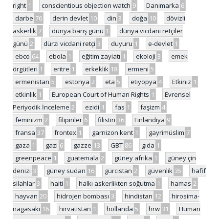
right
1
conscientious objection watch
9
Danimarka
6
darbe
76
derin devlet
10
din
3
doğa
10
dövizli
askerlik
7
dünya barış günü
1
dünya vicdani retçiler
günü
2
dürzi vicdani retçi
3
duyuru
1
e-devlet
1
ebco
64
ebola
1
eğitim zayiatı
1
ekoloji
3
emek
örgütleri
1
eritre
1
erkeklik
18
ermeni
5
ermenistan
5
estonya
2
eta
5
etiyopya
4
Etkiniz
1
etkinlik
1
European Court of Human Rights
1
Evrensel
Periyodik İnceleme
2
ezidi
1
fas
1
faşizm
4
feminizm
2
filipinler
6
filistin
36
Finlandiya
9
fransa
37
frontex
1
garnizon kent
1
gayrimüslim
7
gaza
1
gazi
6
gazze
13
GBT
86
gıda
1
greenpeace
1
guatemala
2
güney afrika
1
güney çin
denizi
3
güney sudan
16
gürcistan
2
güvenlik
35
hafif
silahlar
3
haiti
1
halkı askerlikten soğutma
1
hamas
2
hayvan
20
hidrojen bombası
3
hindistan
12
hirosima-
nagasaki
16
hırvatistan
1
hollanda
5
hrw
31
Human