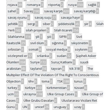
rojava
39
romanya
3
röportaj
2
rusya
150
sağlık
1
sahel
1
Savaş
190
savaş karşıtı
420
savaş karşıtlığı
3
savaş oyunu
2
savaş suçu
77
savaşa hayır
1
şehitlik
56
sergi
1
siber
5
şiddetsizlik
45
şiir
4
Silah
- Yerli
162
silah projeleri
5
Silah ticareti
256
Silahlanma
114
şili
1
şiö
1
SIPRI
41
Sivil
İtaatsizlik
29
sivil ölüm
5
sığınma
1
sıkıyönetim
1
sırbistan
1
somali
8
sosyal medya
8
soykırım
15
sözleşmeli er
17
srilanka
2
sudan
12
Şüpheli Asker
Ölümleri
358
Suriye
172
Suruç Katliamı
1
suudi
arabistan
45
tayland
16
tayvan
4
tck 318
1
The
Multiplier Effect Of The Violation Of The Right To Conscientious
Objection
1
tihv
5
toma
2
TSK
188
tunus
1
turkey
2
türkiye
410
türkmenistan
2
tüsiad
6
ucm
10
ukrayna
118
Ulke Group Cases
1
Ülke Group of
Cases
1
Ülke Grubu Davaları
2
Uluslararası Vicdani Ret
Günü
1
UN
1
unicef
26
uruguay
1
uzay
1