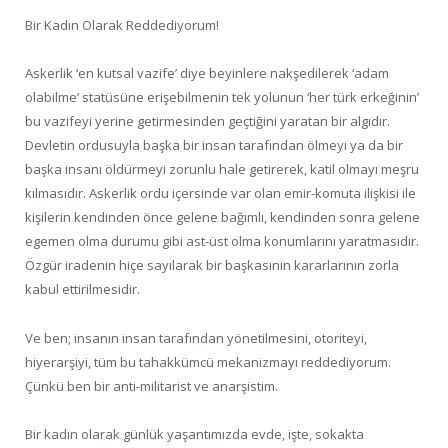
Bir Kadın Olarak Reddediyorum!
Askerlik ‘en kutsal vazife’ diye beyinlere nakşedilerek ‘adam
olabilme’ statüsüne erişebilmenin tek yolunun ‘her türk erkeğinin’
bu vazifeyi yerine getirmesinden geçtiğini yaratan bir algıdır.
Devletin ordusuyla başka bir insan tarafından ölmeyi ya da bir
başka insanı öldürmeyi zorunlu hale getirerek, katil olmayı meşru
kılmasıdır. Askerlik ordu içersinde var olan emir-komuta ilişkisi ile
kişilerin kendinden önce gelene bağımlı, kendinden sonra gelene
egemen olma durumu gibi ast-üst olma konumlarını yaratmasıdır.
Özgür iradenin hiçe sayılarak bir başkasının kararlarının zorla
kabul ettirilmesidir.
Ve ben; insanın insan tarafından yönetilmesini, otoriteyi,
hiyerarşiyi, tüm bu tahakkümcü mekanizmayı reddediyorum.
Çünkü ben bir anti-militarist ve anarşistim.
Bir kadın olarak günlük yaşantımızda evde, işte, sokakta