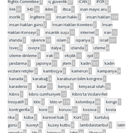
Rights Committee
1
iç güvenlik
67
ICAN
3
IFOR
2
İHA
41
İHD
29
iklim
7
iltica
1
inan mayıs aru
1
incirlik
6
İngiltere
45
insan hakkı
2
insan hakları
138
insan hakları günü
2
İnsan Hakları Komitesi
2
İnsan
Hakları Konseyi
1
insanlık suçu
10
internet
9
iran
15
irlanda
1
işkence
18
islam
5
ispanya
9
israil
231
İsveç
9
isviçre
10
italya
8
izlanda
3
izleme
4
izleme-dinleme
9
ırak
28
ırkçılık
10
ışid
53
jandarma
1
japonya
37
jitem
1
kadın
101
kadın
vicdani retçiler
2
kamboçya
2
kamerun
1
kampanya
4
kanada
9
karabağ
4
karaburun bilim kongresi
1
karadeniz
2
katar
11
kenya
1
kimyasal silah
19
Kıbrıs
1
kıbrıs cumhuriyeti
12
Kıbrıs'ta Vicdani Ret
İnisiyatifi
1
kktc
3
kktc-vr
179
kolombiya
48
kongo
1
kontrgerilla
2
kore
49
korucu
30
kosova
1
kosta
rika
1
küba
2
küresel bak
1
Kürt
317
kurtuluş
günü
2
kuveyt
2
kuzey kutbu
4
lambdaistanbul
1
latin
amerika
1
ldp
1
letonya
1
lgbti
40
liberya
1