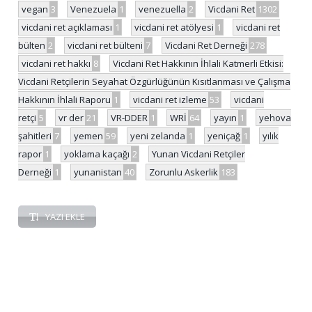
vegan
3
Venezuela
1
venezuella
2
Vicdani Ret
1302
vicdani ret açıklaması
1
vicdani ret atölyesi
1
vicdani ret
bülten
2
vicdani ret bülteni
7
Vicdani Ret Derneği
278
vicdani ret hakkı
8
Vicdani Ret Hakkının İhlali Katmerli Etkisi:
Vicdani Retçilerin Seyahat Özgürlüğünün Kısıtlanması ve Çalışma
Hakkının İhlali Raporu
1
vicdani ret izleme
53
vicdani
retçi
5
vr der
21
VR-DDER
1
WRİ
64
yayın
1
yehova
şahitleri
7
yemen
59
yeni zelanda
1
yeniçağ
1
yılık
rapor
1
yoklama kaçağı
2
Yunan Vicdani Retçiler
Derneği
1
yunanistan
40
Zorunlu Askerlik
183
YAZI EKLE