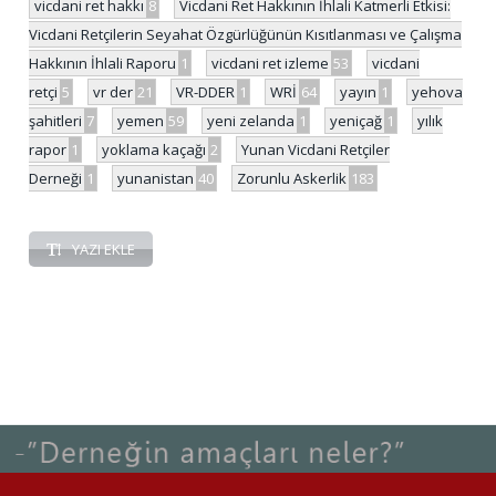
vicdani ret hakkı
8
Vicdani Ret Hakkının İhlali Katmerli Etkisi:
Vicdani Retçilerin Seyahat Özgürlüğünün Kısıtlanması ve Çalışma
Hakkının İhlali Raporu
1
vicdani ret izleme
53
vicdani
retçi
5
vr der
21
VR-DDER
1
WRİ
64
yayın
1
yehova
şahitleri
7
yemen
59
yeni zelanda
1
yeniçağ
1
yılık
rapor
1
yoklama kaçağı
2
Yunan Vicdani Retçiler
Derneği
1
yunanistan
40
Zorunlu Askerlik
183
YAZI EKLE