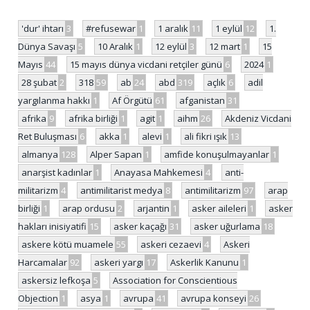
'dur' ihtarı
3
#refusewar
1
1 aralık
11
1 eylül
12
1.
Dünya Savaşı
5
10 Aralık
1
12 eylül
3
12 mart
1
15
Mayıs
44
15 mayıs dünya vicdani retçiler günü
6
2024
1
28 şubat
2
318
59
ab
24
abd
319
açlık
6
adil
yargılanma hakkı
1
Af Örgütü
61
afganistan
31
afrika
9
afrika birliği
1
agit
1
aihm
26
Akdeniz Vicdani
Ret Buluşması
6
akka
1
alevi
1
ali fikri ışık
13
almanya
128
Alper Sapan
1
amfide konuşulmayanlar
1
anarşist kadınlar
1
Anayasa Mahkemesi
4
anti-
militarizm
4
antimilitarist medya
8
antimilitarizm
97
arap
birliği
1
arap ordusu
2
arjantin
1
asker aileleri
1
asker
hakları inisiyatifi
15
asker kaçağı
31
asker uğurlama
18
askere kötü muamele
55
askeri cezaevi
4
Askeri
Harcamalar
92
askeri yargı
17
Askerlik Kanunu
1
askersiz lefkoşa
5
Association for Conscientious
Objection
1
asya
1
avrupa
41
avrupa konseyi
26