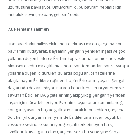
üzüntüsüne paylaşıyor. Umuyorum ki, bu bayram hepimiz için
mutluluk, sevinç ve barış getirsin” dedi.
73. Ferman’a rağmen
HDP Diyarbakır milletvekili Ezidi Feleknas Uca da Çarşema Sor
bayramını kutlayarak, bayramın Şengal’in yeniden inşası ve göç
yollarına düşen binlerce Êzidînin topraklarına dönmesine vesile
olmasını diledi. Uca açıklamasında “Son fermandan sonra Avrupa
yollarına düşen, öldürülen, sularda boğulan, cenazelerine
ulaşılamayan Êzidîlere rağmen, bugün Êzitxan’ın yaşamı Şengal
dağlarında devam ediyor. Burada kendi kendilerini yöneten ve
savunan Êzidîler, DAİŞ çetelerinin yakıp yıktığı Şengal’in yeniden
inşası için mücadele ediyor. Evrenin oluşumunun tamamlandığı
son gün, yaşamın başladığı ilk gün olarak kabul edilen Çarşema
Sor, her yıl dünyanın her yerinde Êzidîler tarafından büyük bir
coşku ve sevinç ile kutlanıyor. Şengal’i terk etmeyen halk,
Êzidîlerin kutsal günü olan ÇarşemaSor’u bu sene yine Şengal