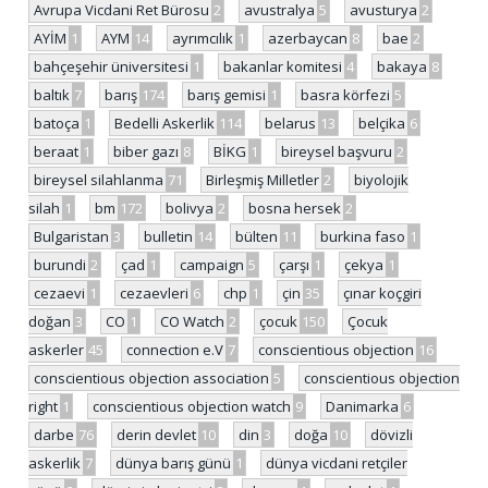
Avrupa Vicdani Ret Bürosu
2
avustralya
5
avusturya
2
AYİM
1
AYM
14
ayrımcılık
1
azerbaycan
8
bae
2
bahçeşehir üniversitesi
1
bakanlar komitesi
4
bakaya
8
baltık
7
barış
174
barış gemisi
1
basra körfezi
5
batoça
1
Bedelli Askerlik
114
belarus
13
belçika
6
beraat
1
biber gazı
8
BİKG
1
bireysel başvuru
2
bireysel silahlanma
71
Birleşmiş Milletler
2
biyolojik
silah
1
bm
172
bolivya
2
bosna hersek
2
Bulgaristan
3
bulletin
14
bülten
11
burkina faso
1
burundi
2
çad
1
campaign
5
çarşı
1
çekya
1
cezaevi
1
cezaevleri
6
chp
1
çin
35
çınar koçgiri
doğan
3
CO
1
CO Watch
2
çocuk
150
Çocuk
askerler
45
connection e.V
7
conscientious objection
16
conscientious objection association
5
conscientious objection
right
1
conscientious objection watch
9
Danimarka
6
darbe
76
derin devlet
10
din
3
doğa
10
dövizli
askerlik
7
dünya barış günü
1
dünya vicdani retçiler