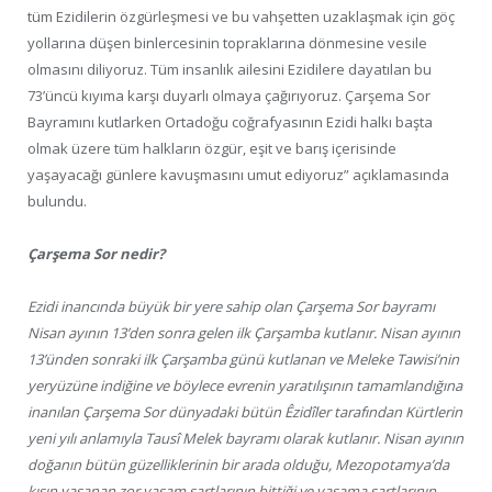
tüm Ezidilerin özgürleşmesi ve bu vahşetten uzaklaşmak için göç
yollarına düşen binlercesinin topraklarına dönmesine vesile
olmasını diliyoruz. Tüm insanlık ailesini Ezidilere dayatılan bu
73’üncü kıyıma karşı duyarlı olmaya çağırıyoruz. Çarşema Sor
Bayramını kutlarken Ortadoğu coğrafyasının Ezidi halkı başta
olmak üzere tüm halkların özgür, eşit ve barış içerisinde
yaşayacağı günlere kavuşmasını umut ediyoruz” açıklamasında
bulundu.
Çarşema Sor nedir?
Ezidi inancında büyük bir yere sahip olan Çarşema Sor bayramı
Nisan ayının 13’den sonra gelen ilk Çarşamba kutlanır. Nisan ayının
13’ünden sonraki ilk Çarşamba günü kutlanan ve Meleke Tawisi’nin
yeryüzüne indiğine ve böylece evrenin yaratılışının tamamlandığına
inanılan Çarşema Sor dünyadaki bütün Êzidîler tarafından Kürtlerin
yeni yılı anlamıyla Tausî Melek bayramı olarak kutlanır. Nisan ayının
doğanın bütün güzelliklerinin bir arada olduğu, Mezopotamya’da
kışın yaşanan zor yaşam şartlarının bittiği ve yaşama şartlarının