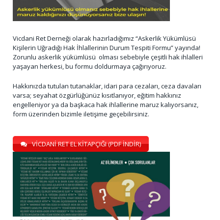
Vicdani Ret Derneği olarak hazırladığımız “Askerlik Yükümlüsü
Kişilerin Uğradığı Hak İhlallerinin Durum Tespiti Formu” yayında!
Zorunlu askerlik yükümlüsü olması sebebiyle çeşitli hak ihlalleri
yaşayan herkesi, bu formu doldurmaya çağırıyoruz.
Hakkınızda tutulan tutanaklar, idari para cezaları, ceza davaları
varsa; seyahat özgürlüğünüz kısıtlanıyor, eğitim hakkınız
engelleniyor ya da başkaca hak ihlallerine maruz kalıyorsanız,
form üzerinden bizimle iletişime geçebilirsiniz.
VİCDANİ RET EL KİTAPÇIĞI (PDF İNDİR)