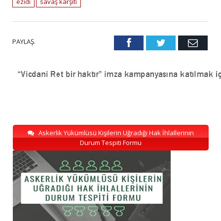
ezidi
savaş karşıtı
PAYLAŞ.
Facebook
Twitter
Emai
Askerlik Yükümlüsü Kişilerin Uğradığı Hak İhlallerinin
Durum Tespiti Formu