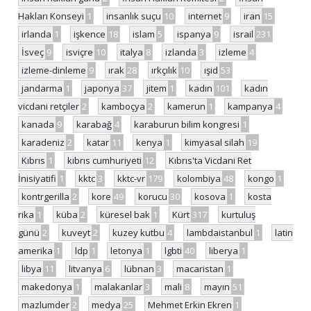
Hakları Konseyi
1
insanlık suçu
10
internet
9
iran
15
irlanda
1
işkence
18
islam
5
ispanya
9
israil
231
İsveç
9
isviçre
10
italya
8
izlanda
3
izleme
4
izleme-dinleme
9
ırak
28
ırkçılık
10
ışid
53
jandarma
1
japonya
37
jitem
1
kadın
101
kadın
vicdani retçiler
2
kamboçya
2
kamerun
1
kampanya
4
kanada
9
karabağ
4
karaburun bilim kongresi
1
karadeniz
2
katar
11
kenya
1
kimyasal silah
19
Kıbrıs
1
kıbrıs cumhuriyeti
12
Kıbrıs'ta Vicdani Ret
İnisiyatifi
1
kktc
3
kktc-vr
179
kolombiya
48
kongo
1
kontrgerilla
2
kore
49
korucu
30
kosova
1
kosta
rika
1
küba
2
küresel bak
1
Kürt
317
kurtuluş
günü
2
kuveyt
2
kuzey kutbu
4
lambdaistanbul
1
latin
amerika
1
ldp
1
letonya
1
lgbti
40
liberya
1
libya
11
litvanya
6
lübnan
3
macaristan
1
makedonya
1
malakanlar
3
mali
8
mayın
51
mazlumder
2
medya
25
Mehmet Erkin Ekren
1