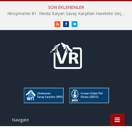
SON EKLENENLER
Hiroşima’nın 81. Yılında İtalyan Savaş Karşıtları Harekete Geçti: “Hatırlamak yeterli değil”
RSS
Facebook
Twitter
Navigate