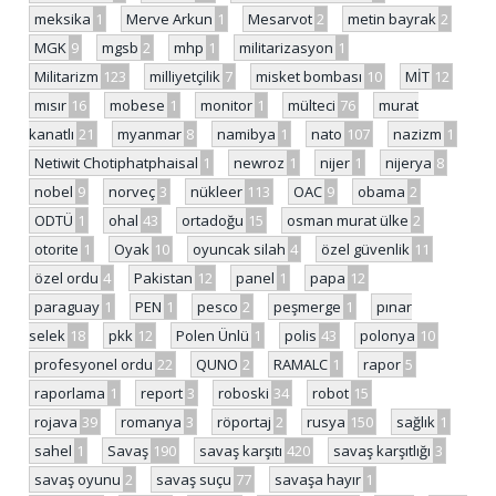
meksika
1
Merve Arkun
1
Mesarvot
2
metin bayrak
2
MGK
9
mgsb
2
mhp
1
militarizasyon
1
Militarizm
123
milliyetçilik
7
misket bombası
10
MİT
12
mısır
16
mobese
1
monitor
1
mülteci
76
murat
kanatlı
21
myanmar
8
namibya
1
nato
107
nazizm
1
Netiwit Chotiphatphaisal
1
newroz
1
nijer
1
nijerya
8
nobel
9
norveç
3
nükleer
113
OAC
9
obama
2
ODTÜ
1
ohal
43
ortadoğu
15
osman murat ülke
2
otorite
1
Oyak
10
oyuncak silah
4
özel güvenlik
11
özel ordu
4
Pakistan
12
panel
1
papa
12
paraguay
1
PEN
1
pesco
2
peşmerge
1
pınar
selek
18
pkk
12
Polen Ünlü
1
polis
43
polonya
10
profesyonel ordu
22
QUNO
2
RAMALC
1
rapor
5
raporlama
1
report
3
roboski
34
robot
15
rojava
39
romanya
3
röportaj
2
rusya
150
sağlık
1
sahel
1
Savaş
190
savaş karşıtı
420
savaş karşıtlığı
3
savaş oyunu
2
savaş suçu
77
savaşa hayır
1