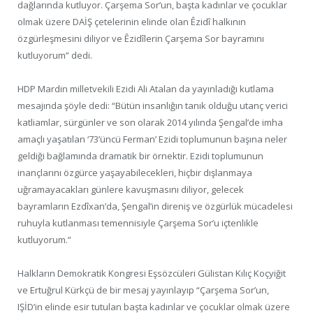
dağlarında kutluyor. Çarşema Sor’un, başta kadınlar ve çocuklar
olmak üzere DAİŞ çetelerinin elinde olan Êzidî halkının
özgürleşmesini diliyor ve Êzidîlerin Çarşema Sor bayramını
kutluyorum” dedi.
HDP Mardin milletvekili Ezidi Ali Atalan da yayınladığı kutlama
mesajında şöyle dedi: “Bütün insanlığın tanık olduğu utanç verici
katliamlar, sürgünler ve son olarak 2014 yılında Şengal’de imha
amaçlı yaşatılan ‘73’üncü Ferman’ Ezidi toplumunun başına neler
geldiği bağlamında dramatik bir örnektir. Ezidi toplumunun
inançlarını özgürce yaşayabilecekleri, hiçbir dışlanmaya
uğramayacakları günlere kavuşmasını diliyor, gelecek
bayramların Ezdîxan’da, Şengal’in direniş ve özgürlük mücadelesi
ruhuyla kutlanması temennisiyle Çarşema Sor’u içtenlikle
kutluyorum.”
Halkların Demokratik Kongresi Eşsözcüleri Gülistan Kılıç Koçyiğit
ve Ertuğrul Kürkçü de bir mesaj yayınlayıp “Çarşema Sor’un,
IŞİD’in elinde esir tutulan başta kadınlar ve çocuklar olmak üzere