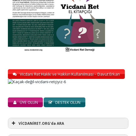
Vicdani Ret Hakkı ve Hakkın Kullanılması – Davut Erkan
ÜYE OLUN
DESTEK OLUN
VİCDANİRET.ORG'da ARA