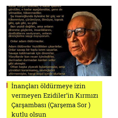
İnançları öldürmeye izin
vermeyen Ezidiler’in Kırmızı
Çarşambası (Çarşema Sor )
kutlu olsun