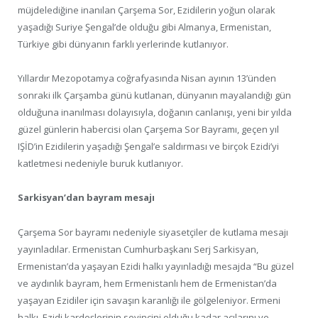
müjdelediğine inanılan Çarşema Sor, Ezidilerin yoğun olarak
yaşadığı Suriye Şengal’de olduğu gibi Almanya, Ermenistan,
Türkiye gibi dünyanın farklı yerlerinde kutlanıyor.
Yıllardır Mezopotamya coğrafyasında Nisan ayının 13’ünden
sonraki ilk Çarşamba günü kutlanan, dünyanın mayalandığı gün
olduğuna inanılması dolayısıyla, doğanın canlanışı, yeni bir yılda
güzel günlerin habercisi olan Çarşema Sor Bayramı, geçen yıl
IŞİD’in Ezidilerin yaşadığı Şengal’e saldırması ve birçok Ezidi’yi
katletmesi nedeniyle buruk kutlanıyor.
Sarkisyan’dan bayram mesajı
Çarşema Sor bayramı nedeniyle siyasetçiler de kutlama mesajı
yayınladılar. Ermenistan Cumhurbaşkanı Serj Sarkisyan,
Ermenistan’da yaşayan Ezidi halkı yayınladığı mesajda “Bu güzel
ve aydınlık bayram, hem Ermenistanlı hem de Ermenistan’da
yaşayan Ezidiler için savaşın karanlığı ile gölgeleniyor. Ermeni
halkı, Ezidi kardeşlerinin sevincini olduğu kadar acılarını ve