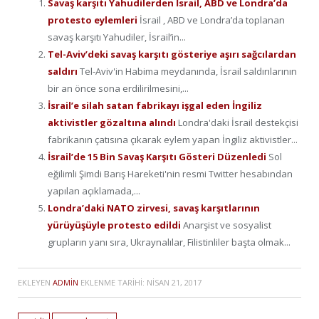
Savaş karşıtı Yahudilerden İsrail, ABD ve Londra’da
protesto eylemleri
İsrail , ABD ve Londra’da toplanan
savaş karşıtı Yahudiler, İsrail’in...
Tel-Aviv’deki savaş karşıtı gösteriye aşırı sağcılardan
saldırı
Tel-Aviv'in Habima meydanında, İsrail saldırılarının
bir an önce sona erdilirilmesini,...
İsrail’e silah satan fabrikayı işgal eden İngiliz
aktivistler gözaltına alındı
Londra'daki İsrail destekçisi
fabrikanın çatısına çıkarak eylem yapan İngiliz aktivistler...
İsrail’de 15 Bin Savaş Karşıtı Gösteri Düzenledi
Sol
eğilimli Şimdi Barış Hareketi'nin resmi Twitter hesabından
yapılan açıklamada,...
Londra’daki NATO zirvesi, savaş karşıtlarının
yürüyüşüyle protesto edildi
Anarşist ve sosyalist
grupların yanı sıra, Ukraynalılar, Filistinliler başta olmak...
EKLEYEN
ADMIN
EKLENME TARIHI:
NISAN 21, 2017