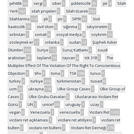
şehitlik
56
sergi
1
siber
5
şiddetsizlik
45
şiir
4
Silah
- Yerli
162
silah projeleri
5
Silah ticareti
256
Silahlanma
114
şili
1
şiö
1
SIPRI
41
Sivil
İtaatsizlik
29
sivil ölüm
5
sığınma
1
sıkıyönetim
1
sırbistan
1
somali
8
sosyal medya
8
soykırım
15
sözleşmeli er
17
srilanka
2
sudan
12
Şüpheli Asker
Ölümleri
358
Suriye
172
Suruç Katliamı
1
suudi
arabistan
45
tayland
16
tayvan
4
tck 318
1
The
Multiplier Effect Of The Violation Of The Right To Conscientious
Objection
1
tihv
5
toma
2
TSK
188
tunus
1
turkey
2
türkiye
410
türkmenistan
2
tüsiad
6
ucm
10
ukrayna
118
Ulke Group Cases
1
Ülke Group of
Cases
1
Ülke Grubu Davaları
2
Uluslararası Vicdani Ret
Günü
1
UN
1
unicef
26
uruguay
1
uzay
1
vegan
3
Venezuela
1
venezuella
2
Vicdani Ret
1302
vicdani ret açıklaması
1
vicdani ret atölyesi
1
vicdani ret
bülten
2
vicdani ret bülteni
7
Vicdani Ret Derneği
278